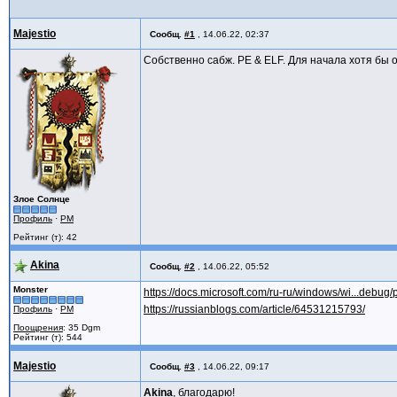
Majestio
Сообщ.
#1
,
14.06.22, 02:37
Собственно сабж. PE & ELF. Для начала хотя бы 
Злое Солнце
Профиль
·
PM
Рейтинг (т): 42
Akina
Сообщ.
#2
,
14.06.22, 05:52
Monster
https://docs.microsoft.com/ru-ru/windows/wi...debug/
https://russianblogs.com/article/64531215793/
Профиль
·
PM
Поощрения
: 35 Dgm
Рейтинг (т): 544
Majestio
Сообщ.
#3
,
14.06.22, 09:17
Akina
, благодарю!