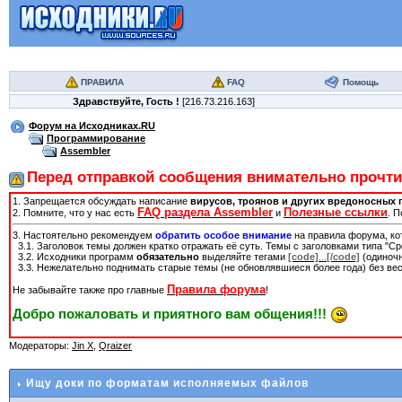
ПРАВИЛА
FAQ
Помощь
Здравствуйте,
Гость
!
[216.73.216.163]
Форум на Исходниках.RU
Программирование
Assembler
Перед отправкой сообщения внимательно прочтит
1. Запрещается обсуждать написание
вирусов, троянов и других вредоносных 
FAQ раздела Assembler
Полезные ссылки
2. Помните, что у нас есть
и
. 
3. Настоятельно рекомендуем
обратить особое внимание
на правила форума, ко
3.1. Заголовок темы должен кратко отражать её суть. Темы с заголовками типа "С
3.2. Исходники программ
обязательно
выделяйте тегами
[code]
...
[/code]
(одиночн
3.3. Нежелательно поднимать старые темы (не обновлявшиеся более года) без вес
Правила форума
Не забывайте также про главные
!
Добро пожаловать и приятного вам общения!!!
Модераторы:
Jin X
,
Qraizer
Ищу доки по форматам исполняемых файлов