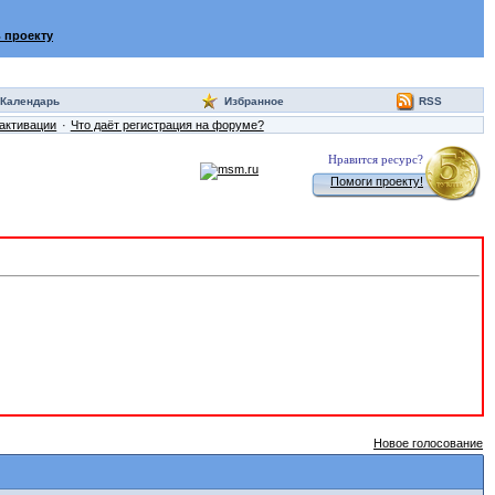
 проекту
Календарь
Избранное
RSS
активации
Что даёт регистрация на форуме?
Нравится ресурс?
Помоги проекту!
Новое голосование