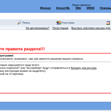
Наши проекты:
Журнал
·
Discuz!ML
·
Wiki
·
DRKB
·
Помощь
Поиск
Участники
Не авторизованы?
Регистрация
Выслать повторно письмо для 
е правила раздела!!!
программ!
Посмотрите, возможно, там уже имеется решение вашего вопроса.
торые нарушаются чаще всего:
рочно помогите!" или "Ассемблер" будут отправляться в
Корзину для мусора
.
ые инструкции можно не выделять).
кой на то причины.