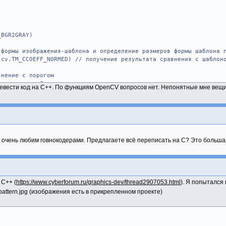
_BGR2GRAY)
 формы изображения-шаблона и определение размеров формы шаблона 
,cv.TM_CCOEFF_NORMED) // получение результата сравнения с шаблон
внение с порогом
яется массив?
евести код на С++. По функциям OpenCV вопросов нет. Непонятные мне вещи 
t[1] + h), (0,0,255), 2) // выделение красным каждого найденно
то очень любим говнокодерами. Предлагаете всё переписать на С? Это больш
 C++ (
https://www.cyberforum.ru/graphics-dev/thread2907053.html
). Я попытался
attern.jpg (изображения есть в прикрепленном проекте)