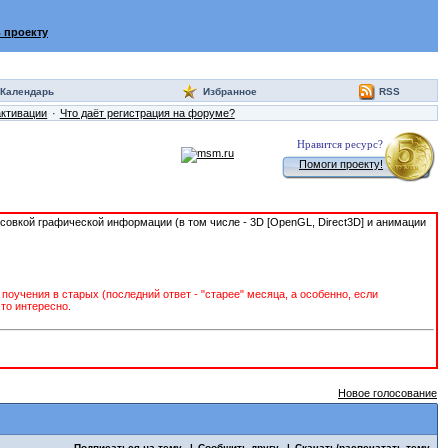
 проекту
Календарь
Избранное
RSS
активации
Что даёт регистрация на форуме?
Нравится ресурс?
Помоги проекту!
исовкой графической информации (в том числе - 3D [OpenGL, Direct3D] и анимации
учения в старых (последний ответ - "старее" месяца, а особенно, если
то интересно.
Новое голосование
Подписаться на тему
Сообщить другу
Скачать/распечатать тему