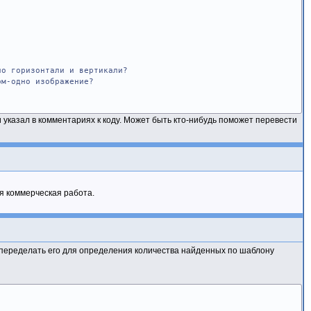
по горизонтали и вертикали?
ом-одно изображение?
указал в комментариях к коду. Может быть кто-нибудь поможет перевести
го объекта?
ая коммерческая работа.
 переделать его для определения количества найденных по шаблону