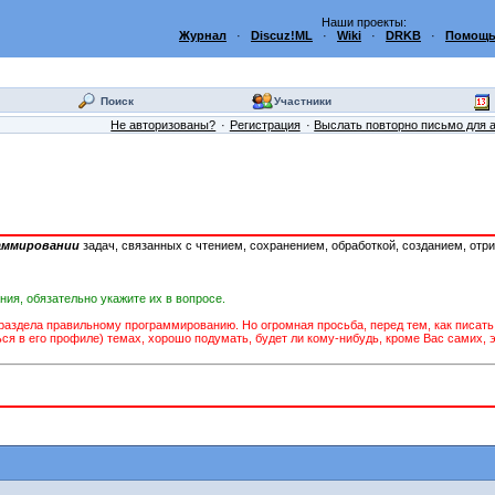
Наши проекты:
Журнал
·
Discuz!ML
·
Wiki
·
DRKB
·
Помощь
Поиск
Участники
Не авторизованы?
Регистрация
Выслать повторно письмо для 
аммировании
задач, связанных с чтением, сохранением, обработкой, созданием, отр
ия, обязательно укажите их в вопросе.
здела правильному программированию. Но огромная просьба, перед тем, как писать по
я в его профиле) темах, хорошо подумать, будет ли кому-нибудь, кроме Вас cамих, э