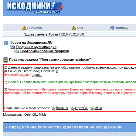
ПРАВИЛА
FAQ
Помощь
Здравствуйте,
Гость
!
[216.73.216.54]
Форум на Исходниках.RU
Графика и мультимедиа
Программирование графики
Правила раздела "Программирование графики"
1) Данный раздел предназначен для обсуждения проблем, возникающих при
прогр
[в т.ч. VFW, DirectShow, OpenDML]).
Флэш обсуждают
здесь!
.
2)
Если вы хотите получить совет для конкретной платформы/языка программирован
3)
Уважаемые новички! Мы приветствуем Ваше желание научить всех посетителей ра
вопрошавший не появляется на форуме уже не первый месяц, в чем можно убедитьс
Ваше мнение о модераторах:
Barazuk
,
OpenGL
,
Mikle
Модераторы:
OpenGL
,
Mikle
Определение количества фрагментов на изображении