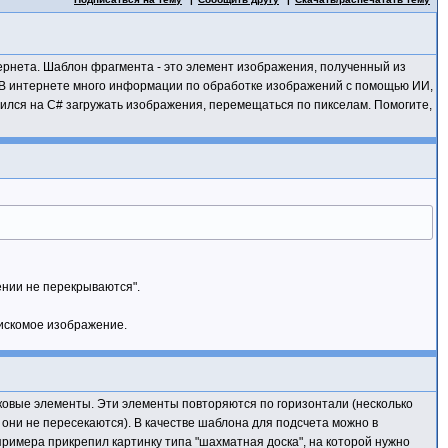
ернета. Шаблон фрагмента - это элемент изображения, полученный из
 В интернете много информации по обработке изображений с помощью ИИ,
ился на C# загружать изображения, перемещаться по пикселам. Помогите,
ении не перекрываются".
 искомое изображение.
инаковые элементы. Эти элементы повторяются по горизонтали (несколько
 они не пересекаются). В качестве шаблона для подсчета можно в
примера прикрепил картинку типа "шахматная доска", на которой нужно