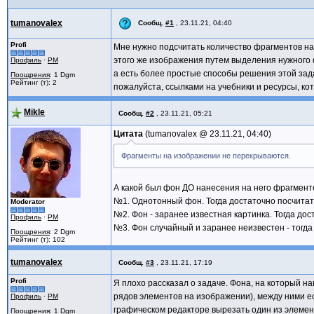
tumanovalex
Сообщ.
#1
,
23.11.21, 04:40
Profi
Мне нужно подсчитать количество фрагментов на
этого же изображения путем выделения нужного
Профиль
·
PM
а есть более простые способы решения этой зад
Поощрения
: 1 Dgm
Рейтинг (т): 2
пожалуйста, ссылками на учебники и ресурсы, ко
Mikle
Сообщ.
#2
,
23.11.21, 05:21
Цитата
tumanovalex @
23.11.21, 04:40
Фрагменты на изображении не перекрываются.
А какой был фон ДО нанесения на него фрагменто
№1. Однотонный фон. Тогда достаточно посчитат
Moderator
№2. Фон - заранее известная картинка. Тогда дос
Профиль
·
PM
№3. Фон случайный и заранее неизвестен - тогд
Поощрения
: 2 Dgm
Рейтинг (т): 102
tumanovalex
Сообщ.
#3
,
23.11.21, 17:19
Profi
Я плохо рассказал о задаче. Фона, на который на
рядов элементов на изображении), между ними ес
Профиль
·
PM
графическом редакторе вырезать один из элемент
Поощрения
: 1 Dgm