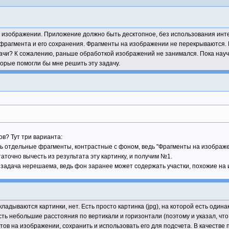
 изображении. Приложение должно быть десктопное, без использования инт
 фрагмента и его сохранения. Фрагменты на изображении не перекрываются.
ачи? К сожалению, раньше обработкой изображений не занимался. Пока науч
торые помогли бы мне решить эту задачу.
в? Тут три варианта:
ь отдельные фрагменты, контрастные с фоном, ведь "Фрагменты на изображ
таточно вычесть из результата эту картинку, и получим №1.
а задача нерешаема, ведь фон заранее может содержать участки, похожие на
кладываются картинки, нет. Есть просто картинка (jpg), на которой есть од
ть небольшие расстояния по вертикали и горизонтали (поэтому и указал, что
ов на изображении, сохранить и использовать его для подсчета. В качестве 