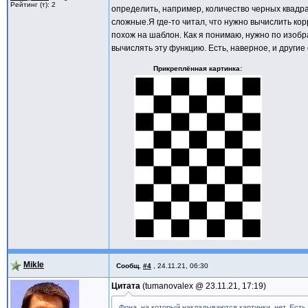
Рейтинг (т): 2
определить, например, количество черных квадр
сложные.Я где-то читал, что нужно вычислить к
похож на шаблон. Как я понимаю, нужно по изоб
вычислять эту функцию. Есть, наверное, и другие
Прикреплённая картинка
Mikle
Сообщ.
#4
,
24.11.21, 06:30
Цитата
tumanovalex @
23.11.21, 17:19
Фона, на который накладываются картинки, нет. Есть 