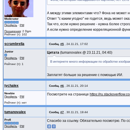
А между этими элементами что? Фона не может не
Ответ "с каким угодно" не годится, ведь может о
Moderator
Так что, если нужно решение - нужна более стро
Профиль
·
PM
А если нужно определение корреляционной функци
Поощрения
: 2 Dgm
Рейтинг (т): 102
scrambrella
Сообщ.
#5
,
24.11.21, 17:02
Junior
Цитата
tumanovalex @
23.11.21, 04:40
Профиль
·
PM
В интернете много информации по обработке изобра
Рейтинг (т): 1
Заплатят больше за решение с помощью ИИ.
tychalex
Сообщ.
#6
,
26.11.21, 20:14
Newbie
Посмотрите на странице
https://ru.stackoverflow
Профиль
·
PM
Рейтинг (т): нет
tumanovalex
Сообщ.
#7
,
30.11.21, 19:44
Profi
Спасибо за ссылку. Обязательно посмотрю. По с
Профиль
·
PM