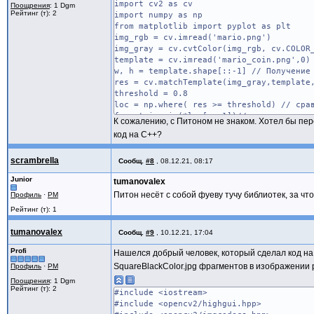
import cv2 as cv
Поощрения
: 1 Dgm
Рейтинг (т): 2
import numpy as np
from matplotlib import pyplot as plt
img_rgb = cv.imread('mario.png')
img_gray = cv.cvtColor(img_rgb, cv.COLOR
template = cv.imread('mario_coin.png',0)
w, h = template.shape[::-1] // Получение
res = cv.matchTemplate(img_gray,template
threshold = 0.8
loc = np.where( res >= threshold) // сра
for pt in zip(*loc[::-1])// откуда появл
К сожалению, с Питоном не знаком. Хотел бы пер
cv.rectangle(img_rgb, pt, (pt[0] + w, p
код на С++?
cv.imwrite('res.png',img_rgb)
scrambrella
Сообщ.
#8
,
08.12.21, 08:17
Junior
tumanovalex
Питон несёт с собой фуеву тучу библиотек, за ч
Профиль
·
PM
Рейтинг (т): 1
tumanovalex
Сообщ.
#9
,
10.12.21, 17:04
Profi
Нашелся добрый человек, который сделал код на
SquareBlackColor.jpg фрагментов в изображении p
Профиль
·
PM
Поощрения
: 1 Dgm
Рейтинг (т): 2
#include <iostream>
#include <opencv2/highgui.hpp>