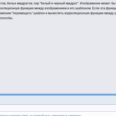
атов, белых квадратов, пар "белый и черный квадрат". Изображение может б
орреляционную функцию между изображением и его шаблоном. Если эта функц
ражению "перемещать" шаблон и вычислять корреляционную функцию между уч
 способы.
просто картинка (jpg), на которой есть одинаковые элементы.