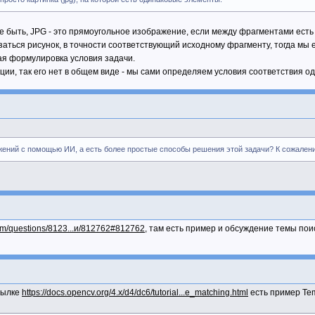
 быть, JPG - это прямоугольное изображение, если между фрагментами есть р
казаться рисунок, в точности соответствующий исходному фрагменту, тогда мы 
гая формулировка условия задачи.
и, так его нет в общем виде - мы сами определяем условия соответствия од
жений с помощью ИИ, а есть более простые способы решения этой задачи? К сожален
.com/questions/8123...и/812762#812762
, там есть пример и обсуждение темы пои
сылке
https://docs.opencv.org/4.x/d4/dc6/tutorial...e_matching.html
есть пример Temp