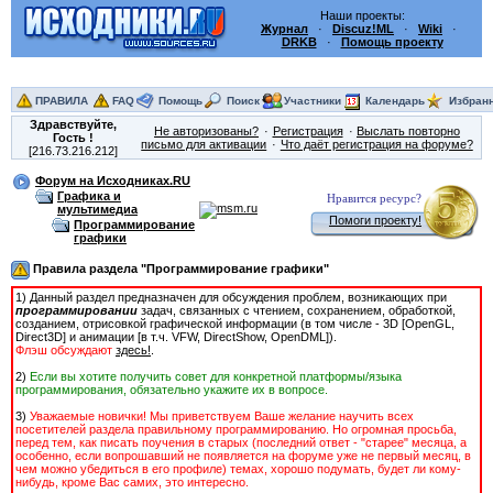
Наши проекты:
Журнал
·
Discuz!ML
·
Wiki
·
DRKB
·
Помощь проекту
ПРАВИЛА
FAQ
Помощь
Поиск
Участники
Календарь
Избран
Здравствуйте,
Не авторизованы?
Регистрация
Выслать повторно
Гость
!
письмо для активации
Что даёт регистрация на форуме?
[216.73.216.212]
Форум на Исходниках.RU
Графика и
Нравится ресурс?
мультимедиа
Помоги проекту!
Программирование
графики
Правила раздела "Программирование графики"
1) Данный раздел предназначен для обсуждения проблем, возникающих при
программировании
задач, связанных с чтением, сохранением, обработкой,
созданием, отрисовкой графической информации (в том числе - 3D [OpenGL,
Direct3D] и анимации [в т.ч. VFW, DirectShow, OpenDML]).
Флэш обсуждают
здесь!
.
2)
Если вы хотите получить совет для конкретной платформы/языка
программирования, обязательно укажите их в вопросе.
3)
Уважаемые новички! Мы приветствуем Ваше желание научить всех
посетителей раздела правильному программированию. Но огромная просьба,
перед тем, как писать поучения в старых (последний ответ - "старее" месяца, а
особенно, если вопрошавший не появляется на форуме уже не первый месяц, в
чем можно убедиться в его профиле) темах, хорошо подумать, будет ли кому-
нибудь, кроме Вас cамих, это интересно.