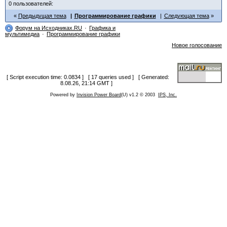
0 пользователей:
Private Sub Form_MouseUp(Button As Integ
Предыдущая тема
Программирование графики
Следующая тема
If Button = 1 Then
Форум на Исходниках.RU
mWorld = mRot
Графика и
мультимедиа
Программирование графики
End If
End Sub
Новое голосование
[ Script execution time: 0.0834 ] [ 17 queries used ] [ Generated:
8.08.26, 21:14 GMT ]
Powered by
Invision Power Board
(U) v1.2 © 2003
IPS, Inc.