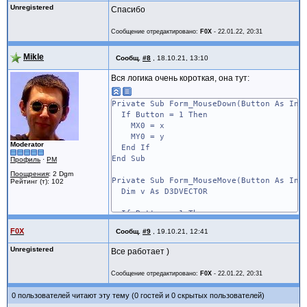
Unregistered
Спасибо
Сообщение отредактировано:
F0X
-
22.01.22, 20:31
Mikle
Сообщ.
#8
,
18.10.21, 13:10
Вся логика очень короткая, она тут:
Private Sub Form_MouseDown(Button As Int
If Button = 1 Then
MX0 = x
MY0 = y
Moderator
End If
End Sub
Профиль
·
PM
Поощрения
: 2 Dgm
Private Sub Form_MouseMove(Button As Int
Рейтинг (т): 102
Dim v As D3DVECTOR
If Button = 1 Then
AngleX = (y - MY0) * -0.01
F0X
Сообщ.
#9
,
19.10.21, 12:41
AngleY = (x - MX0) * -0.01
v = Vec3(AngleX, AngleY, 0)
Unregistered
Все работает )
MatrixRotationAxis mRot, v, Vec3Lengt
MatrixMultiply mRot, mWorld, mRot
Сообщение отредактировано:
F0X
-
22.01.22, 20:31
Dev.SetTransform D3DTS_WORLD, mRot
End If
0 пользователей читают эту тему (0 гостей и 0 скрытых пользователей)
End Sub