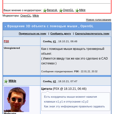
Ваше мнение о модераторах:
Barazuk
,
OpenGL
,
Mikle
Модераторы:
OpenGL
,
Mikle
Новое голосование
Вращение 3D объекта с помощью мыши
, OpenGL
Подписаться на тему
Сообщить другу
Скачать/распечатать тему
F0X
Сообщ.
#1
,
18.10.21, 06:46
Unregistered
Как с помощью мыши вращать трехмерный
объект.
( Имеется ввиду так же как это сделано в CAD
системах )
Сообщение отредактировано:
F0X
-
22.01.22, 20:32
Mikle
Сообщ.
#2
,
18.10.21, 07:47
Цитата
F0X @
18.10.21, 06:46
Есть координаты мыши момент нажатия
клавиши x1,y1 и отпускание x2,y2
Как зная эту информацию правильно задавать
Moderator