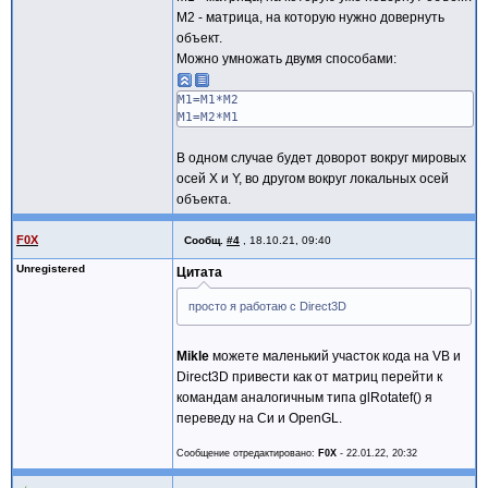
М2 - матрица, на которую нужно довернуть
объект.
Можно умножать двумя способами:
М1=М1*М2
М1=М2*М1
В одном случае будет доворот вокруг мировых
осей X и Y, во другом вокруг локальных осей
объекта.
F0X
Сообщ.
#4
,
18.10.21, 09:40
Unregistered
Цитата
просто я работаю с Direct3D
Mikle
можете маленький участок кода на VB и
Direct3D привести как от матриц перейти к
командам аналогичным типа glRotatef() я
переведу на Си и OpenGL.
Сообщение отредактировано:
F0X
-
22.01.22, 20:32