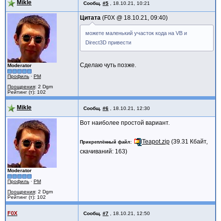
Mikle
Сообщ.
#5
,
18.10.21, 10:21
Цитата
F0X @
18.10.21, 09:40
можете маленький участок кода на VB и
Direct3D привести
Сделаю чуть позже.
Moderator
Профиль
·
PM
Поощрения
: 2 Dgm
Рейтинг (т): 102
Mikle
Сообщ.
#6
,
18.10.21, 12:30
Вот наиболее простой вариант.
Teapot.zip
(39.31 Кбайт,
Прикреплённый файл
скачиваний: 163)
Moderator
Профиль
·
PM
Поощрения
: 2 Dgm
Рейтинг (т): 102
F0X
Сообщ.
#7
,
18.10.21, 12:50