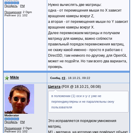
Нужно вычислять две матрицы:
Профиль
·
PM
одна - от перемещения мыши по X зависит
Поощрения
: 2 Dgm
Рейтинг (т): 102
вращение камеры вокруг Z,
а вторая - от перемещения мыши по Y зависит
вращение камеры вокруг X.
Далее перемножаем матрицы и получаем
матрицу для камеры, важно соблюсти
правильный порядок перемножения матриц,
не скажу какой именно - просто я работаю с
Direct3D, там немного по-другому, для OpenGL
может не подойти. Но там всего два варианта,
проверь.
Mikle
Сообщ.
#3
,
18.10.21, 09:22
Цитата
F0X @
18.10.21, 08:08
в положении (1) оси x-y-z уже не
перпендикулярны и не параллельны окну
пользователя
Moderator
Это исправляется порядком умножения
Профиль
·
PM
матриц.
Поощрения
: 2 Dgm
Рейтинг (т): 102
М1 - матрица, на которую уже повёрнут объект.