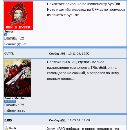
Нехватает описание по компоненту SynEdit.
Ну или хотябы перевод на C++ демо примеров
из пакета с SynEdit
Junior
Профиль
·
PM
Рейтинг (т): нет
dufifa
Сообщ.
#93
,
10.11.08, 15:52
Неплохо бы в FAQ сделать полное
разъяснение компонента TRichEdit, он на
самом деле не сожный, а вопросов по нему
полным полно....
Senior Member
Профиль
·
PM
Рейтинг (т): 10
Kitty
Сообщ.
#94
,
12.05.09, 18:08
Profi
Хочу в FAQ добавить и порекомендовать из