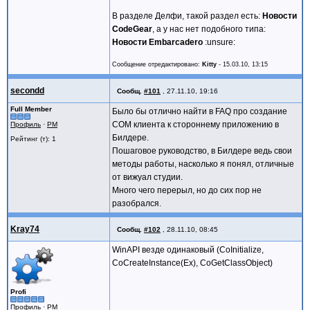
В разделе Делфи, такой раздел есть:
Новости
CodeGear
, а у нас нет подобного типа:
Новости Embarcadero
:unsure:
Сообщение отредактировано:
Kitty
-
15.03.10, 13:15
secondd
Сообщ.
#101
,
27.11.10, 19:16
Full Member
Было бы отлично найти в FAQ про создание
COM клиента к стороннему приложению в
Профиль
·
PM
Билдере.
Рейтинг (т): 1
Пошаговое руководство, в Билдере ведь свои
методы работы, насколько я понял, отличные
от вижуал студии.
Много чего перерыл, но до сих пор не
разобрался.
Kray74
Сообщ.
#102
,
28.11.10, 08:45
WinAPI везде одинаковый (CoInitialize,
CoCreateInstance(Ex), CoGetClassObject)
Profi
Профиль
·
PM