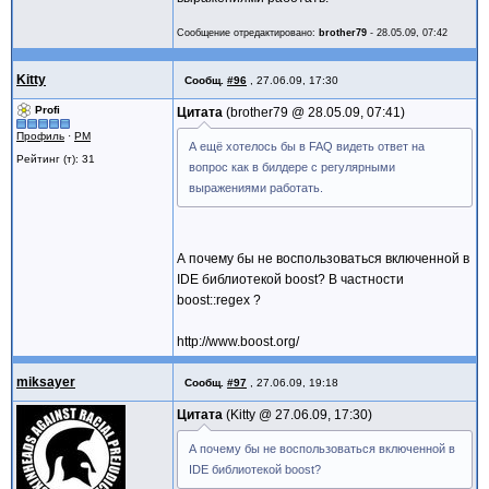
Сообщение отредактировано:
brother79
-
28.05.09, 07:42
Kitty
Сообщ.
#96
,
27.06.09, 17:30
Profi
Цитата
brother79 @
28.05.09, 07:41
Профиль
·
PM
А ещё хотелось бы в FAQ видеть ответ на
Рейтинг (т): 31
вопрос как в билдере с регулярными
выражениями работать.
А почему бы не воспользоваться включенной в
IDE библиотекой boost? В частности
boost::regex ?
http://www.boost.org/
miksayer
Сообщ.
#97
,
27.06.09, 19:18
Цитата
Kitty @
27.06.09, 17:30
А почему бы не воспользоваться включенной в
IDE библиотекой boost?