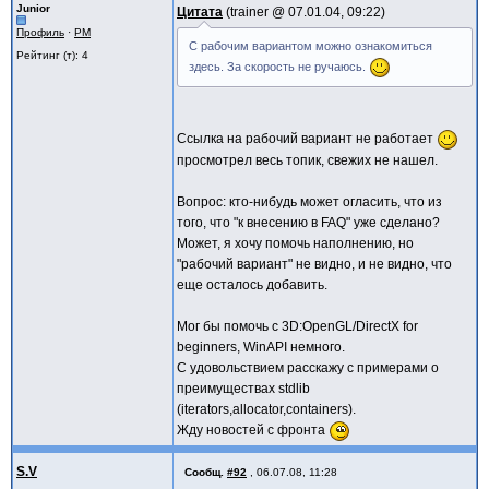
Junior
Цитата
trainer @
07.01.04, 09:22
Профиль
·
PM
С рабочим вариантом можно ознакомиться
Рейтинг (т): 4
здесь. За скорость не ручаюсь.
Ссылка на рабочий вариант не работает
просмотрел весь топик, свежих не нашел.
Вопрос: кто-нибудь может огласить, что из
того, что "к внесению в FAQ" уже сделано?
Может, я хочу помочь наполнению, но
"рабочий вариант" не видно, и не видно, что
еще осталось добавить.
Мог бы помочь с 3D:OpenGL/DirectX for
beginners, WinAPI немного.
С удовольствием расскажу с примерами о
преимуществах stdlib
(iterators,allocator,containers).
Жду новостей с фронта
S.V
Сообщ.
#92
,
06.07.08, 11:28