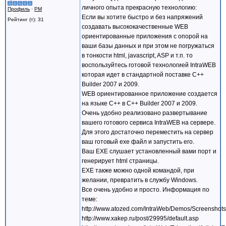
личного опыта прекрасную технологию:
Профиль
·
PM
Если вы хотите быстро и без напряжений
Рейтинг (т): 31
создавать высококачественные WEB
ориентированные приложения с опорой на
ваши базы данных и при этом не погружаться
в тонкости html, javascript, ASP и т.п. то
воспользуйтесь готовой технологией IntraWEB
которая идет в стандартной поставке С++
Builder 2007 и 2009.
WEB ориентированное приложение создается
на языке С++ в С++ Builder 2007 и 2009.
Очень удобно реализовано развертывание
вашего готового сервиса IntraWEB на сервере.
Для этого достаточно переместить на сервер
ваш готовый exe файл и запустить его.
Ваш EXE слушает установленный вами порт и
генерирует html страницы.
EXE также можно одной командой, при
желании, превратить в службу Windows.
Все очень удобно и просто. Информация по
теме:
http://www.atozed.com/IntraWeb/Demos/Screenshots
http://www.xakep.ru/post/29995/default.asp