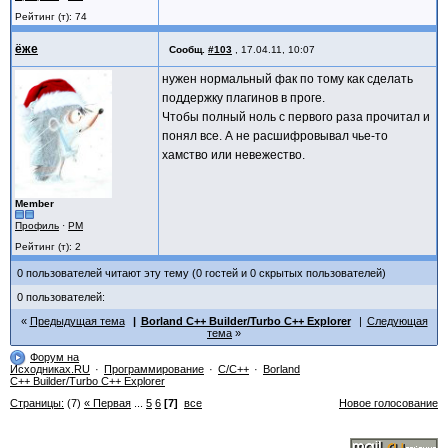
Рейтинг (т): 74
ёже
Сообщ.
#103
,
17.04.11, 10:07
нужен нормальный фак по тому как сделать
поддержку плагинов в проге.
Чтобы полный ноль с первого раза прочитал и
понял все. А не расшифровывал чье-то
хамство или невежество.
Member
Профиль
·
PM
Рейтинг (т): 2
0 пользователей читают эту тему (0 гостей и 0 скрытых пользователей)
0 пользователей:
Предыдущая тема
Borland C++ Builder/Turbo C++ Explorer
Следующая
тема
Форум на
Исходниках.RU
Программирование
C/C++
Borland
C++ Builder/Turbo C++ Explorer
Страницы:
(7)
« Первая
...
5
6
[7]
все
Новое голосование