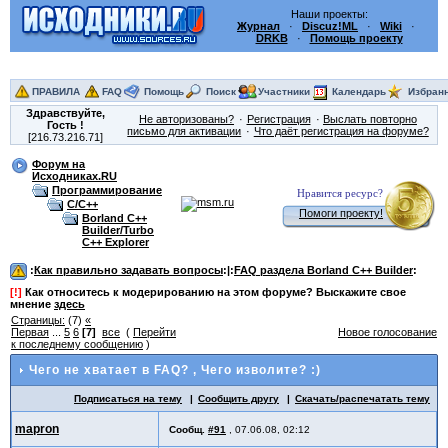
Наши проекты:
Журнал
·
Discuz!ML
·
Wiki
·
DRKB
·
Помощь проекту
ПРАВИЛА
FAQ
Помощь
Поиск
Участники
Календарь
Избран
Здравствуйте,
Не авторизованы?
Регистрация
Выслать повторно
Гость
!
письмо для активации
Что даёт регистрация на форуме?
[216.73.216.71]
Форум на
Исходниках.RU
Программирование
Нравится ресурс?
C/C++
Помоги проекту!
Borland C++
Builder/Turbo
C++ Explorer
:
Как правильно задавать вопросы
:|:
FAQ раздела Borland C++ Builder
:
[!]
Как относитесь к модерированию на этом форуме? Выскажите свое
мнение
здесь
Страницы:
(7)
«
Первая
...
5
6
[7]
все
(
Перейти
Новое голосование
к последнему сообщению
)
Чего не хватает в FAQ?
, Чего изволите? :)
Подписаться на тему
Сообщить другу
Скачать/распечатать тему
mapron
Сообщ.
#91
,
07.06.08, 02:12