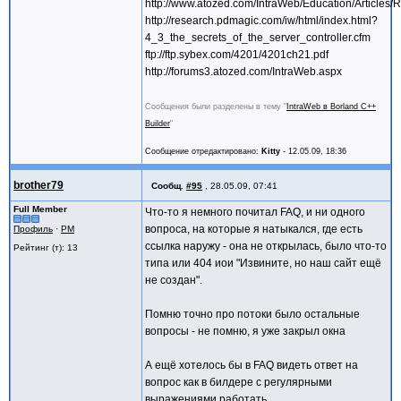
http://www.atozed.com/IntraWeb/Education/Articles/
http://research.pdmagic.com/iw/html/index.html?
4_3_the_secrets_of_the_server_controller.cfm
ftp://ftp.sybex.com/4201/4201ch21.pdf
http://forums3.atozed.com/IntraWeb.aspx
Сообщения были разделены в тему "
IntraWeb в Borland C++
Builder
"
Сообщение отредактировано:
Kitty
-
12.05.09, 18:36
brother79
Сообщ.
#95
,
28.05.09, 07:41
Full Member
Что-то я немного почитал FAQ, и ни одного
вопроса, на которые я натыкался, где есть
Профиль
·
PM
ссылка наружу - она не открылась, было что-то
Рейтинг (т): 13
типа или 404 иои "Извините, но наш сайт ещё
не создан".
Помню точно про потоки было остальные
вопросы - не помню, я уже закрыл окна
А ещё хотелось бы в FAQ видеть ответ на
вопрос как в билдере с регулярными
выражениями работать.