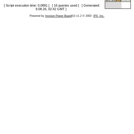
[ Script execution time: 0.0891 ] [ 16 queries used ] [ Generated:
9.08.26, 02:42 GMT ]
Powered by
Invision Power Board
(U) v1.2 © 2003
IPS, Inc.