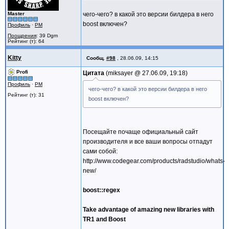
Master
чего-чего? в какой это версии билдера в него
boost включен?
Профиль
·
PM
Поощрения
: 39 Dgm
Рейтинг (т): 64
Kitty
Сообщ.
#98
,
28.06.09, 14:15
Profi
Цитата
miksayer @
27.06.09, 19:18
Профиль
·
PM
чего-чего? в какой это версии билдера в него
Рейтинг (т): 31
boost включен?
Посещайте почаще официальный сайт
производителя и все ваши вопросы отпадут
сами собой:
http://www.codegear.com/products/radstudio/whats-
new/
boost::regex
Take advantage of amazing new libraries with
TR1 and Boost