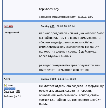
http://boost.org/
Сообщение отредактировано:
Kitty
-
28.06.09, 17:43
gen.izh
Сообщ.
#99
,
26.01.10, 07:44
Unregistered
не знаю предлагали или нет , но неплохо было
бы найти( или тем кто шарит самим сделать)
сборник видео(ролики как на ютюбе) по
испльзованию indy компонентов. Не так что
положил на форму и сделал 1 действие,а
более глубокий анализ.
ps видео смотреть быстрее получается ,чем
книги читать. И быстрее и понятнее.
Kitty
Сообщ.
#100
,
24.02.10, 11:20
Profi
Не хватает отдельного раздела на форуме, где
можно выкладвать ссылки на новости,
Профиль
·
PM
обновления, web-семинары, советы, статьи,
Рейтинг (т): 31
уроки и т.д., найденные в интернете для С++
Builder.