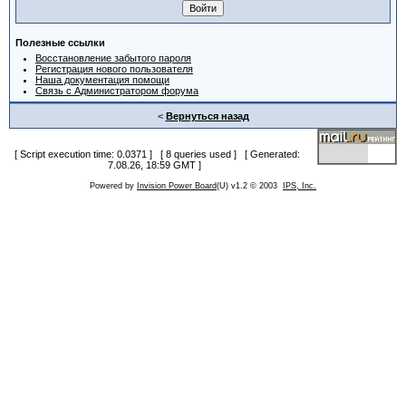
Полезные ссылки
Восстановление забытого пароля
Регистрация нового пользователя
Наша документация помощи
Связь с Администратором форума
<
Вернуться назад
[ Script execution time: 0.0371 ] [ 8 queries used ] [ Generated:
7.08.26, 18:59 GMT ]
Powered by
Invision Power Board
(U) v1.2 © 2003
IPS, Inc.