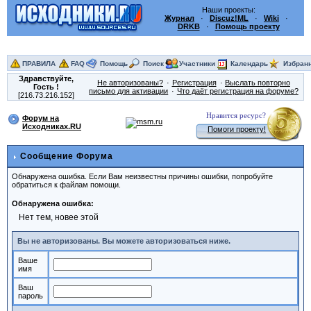
Наши проекты:
Журнал
·
Discuz!ML
·
Wiki
·
DRKB
·
Помощь проекту
ПРАВИЛА
FAQ
Помощь
Поиск
Участники
Календарь
Избран
Здравствуйте,
Не авторизованы?
Регистрация
Выслать повторно
Гость
!
письмо для активации
Что даёт регистрация на форуме?
[216.73.216.152]
Нравится ресурс?
Форум на
Исходниках.RU
Помоги проекту!
Сообщение Форума
Обнаружена ошибка. Если Вам неизвестны причины ошибки, попробуйте
обратиться к файлам помощи.
Обнаружена ошибка:
Нет тем, новее этой
Вы не авторизованы. Вы можете авторизоваться ниже.
Ваше
имя
Ваш
пароль