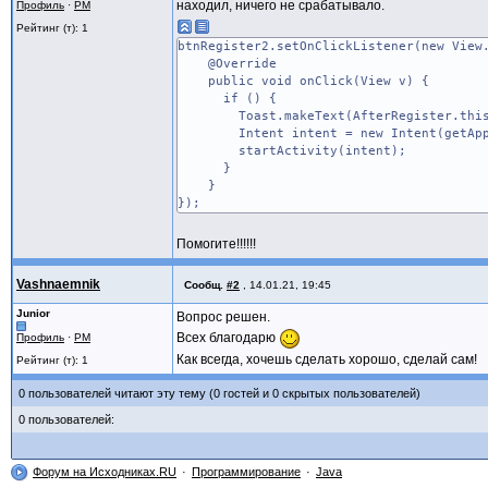
находил, ничего не срабатывало.
Профиль
·
PM
Рейтинг (т): 1
btnRegister2.setOnClickListener(new View
@Override
public void onClick(View v) {
if () {
Toast.makeText(AfterRegister.this, "Р
Intent intent = new Intent(getApplic
startActivity(intent);
}
}
});
Помогите!!!!!!
Vashnaemnik
Сообщ.
#2
,
14.01.21, 19:45
Junior
Вопрос решен.
Всех благодарю
Профиль
·
PM
Как всегда, хочешь сделать хорошо, сделай сам!
Рейтинг (т): 1
0 пользователей читают эту тему (0 гостей и 0 скрытых пользователей)
0 пользователей:
Форум на Исходниках.RU
Программирование
Java