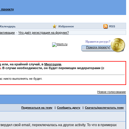
 проекту
Календарь
Избранное
RSS
активации
Что даёт регистрация на форуме?
Нравится ресурс?
Помоги проекту!
s
или, на крайний случай, в
Многошум
.
a
. В случае необходимости, он будет перемещен модераторами (с
с никто выполнять не будет.
Новое голосование
Подписаться на тему
Сообщить другу
Скачать/распечатать тему
ердил свой email, переключалась на другое activity. То что в примерах