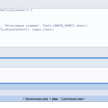
.OnClickListener() {
егистрация успешна", Toast.LENGTH_SHORT).show();
ationContext(), Login.class);
Предыдущая тема
Java
Следующая тема