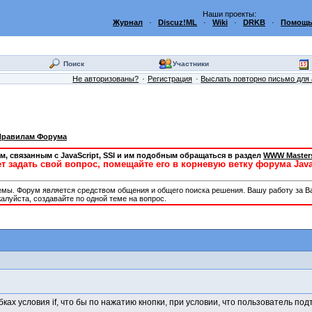
Наши проекты:
Журнал
·
Discuz!ML
·
Wiki
·
DRKB
·
Помощь
Поиск
Участники
Не авторизованы?
Регистрация
Выслать повторно письмо для 
Правилам Форума
м, связанным с JavaScript, SSI и им подобным обращаться в раздел
WWW Master
ет задать свой вопрос, помещайте его в корневую ветку форума Jav
емы. Форум является средством общения и общего поиска решения. Вашу работу за Ва
алуйста, создавайте по одной теме на вопрос.
ах условия if, что бы по нажатию кнопки, при условии, что пользователь подтв