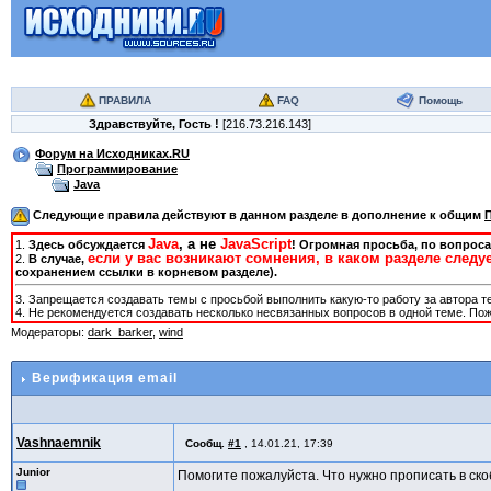
ПРАВИЛА
FAQ
Помощь
Здравствуйте,
Гость
!
[216.73.216.143]
Форум на Исходниках.RU
Программирование
Java
Следующие правила действуют в данном разделе в дополнение к общим
Java
, а не
JavaScript
1.
Здесь обсуждается
! Огромная просьба, по вопроса
если у вас возникают сомнения, в каком разделе следу
2.
В случае,
сохранением ссылки в корневом разделе).
3. Запрещается создавать темы с просьбой выполнить какую-то работу за автора т
4. Не рекомендуется создавать несколько несвязанных вопросов в одной теме. Пож
Модераторы:
dark_barker
,
wind
Верификация email
Vashnaemnik
Сообщ.
#1
,
14.01.21, 17:39
Junior
Помогите пожалуйста. Что нужно прописать в скобк