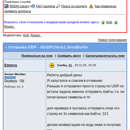
Полезные ссылки:
MSDN Library
FAQ раздела
Поиск по разделу
Как правильно
задавать вопросы
Выразить свое отношение к модераторам раздела можно здесь:
Krid
,
Rouse_
Модераторы:
Krid
,
Rouse_
Новое голосование
Отправка UDP - IdUDPClient1.SendBuffer
Подписаться на тему
Сообщить другу
Скачать/распечатать тему
Emmys
Сообщ.
#1
,
29.11.20, 15:26
Senior Member
Ребята добрый день!
Я запутался и совсем в отчаянии
Профиль
·
PM
Раньше я отправлял просто строку по UDP но
Рейтинг (т): 2
встала задача именно отправить байты т.е. не
печатанные символы и тп
для примера я пытаюсь отправить пока что
строку из 3х символов как байты: 321
делаю конвертацию по коду ниже и получаю