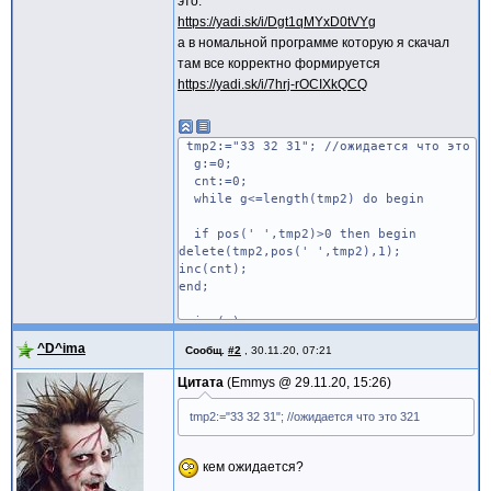
это:
https://yadi.sk/i/Dgt1qMYxD0tVYg
а в номальной программе которую я скачал
там все корректно формируется
https://yadi.sk/i/7hrj-rOCIXkQCQ
tmp2:="33 32 31"; //ожидается что это 3
g:=0;
cnt:=0;
while g<=length(tmp2) do begin
if pos(' ',tmp2)>0 then begin
delete(tmp2,pos(' ',tmp2),1);
inc(cnt);
end;
inc(g);
end;
^D^ima
Сообщ.
#2
,
30.11.20, 07:21
inc(cnt);
Цитата
Emmys @
29.11.20, 15:26
tmp2:="33 32 31"; //ожидается что это 321
SetLength(buff, cnt);
кем ожидается?