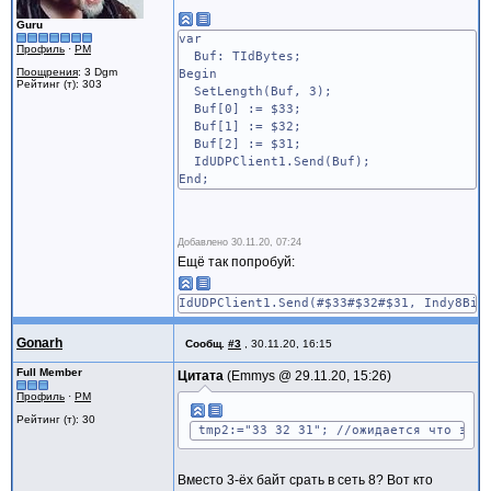
tmp2:=UDP_Server_Client_1.Edit5.Text;
g:=0;
Guru
var
cnt:=0;
Профиль
·
PM
Buf: TIdBytes;
while g<=length(tmp2) do begin
Поощрения
: 3 Dgm
Begin
Рейтинг (т): 303
SetLength(Buf, 3);
Buf[0] := $33;
if pos(' ',tmp2)>0 then begin
Buf[1] := $32;
tmp3:=tmp2;
Buf[2] := $31;
delete(tmp3,pos(' ',tmp3),length(tmp3
IdUDPClient1.Send(Buf);
delete(tmp2,1,pos(' ',tmp2));
End;
tmp3:=tmp3;
buff[cnt]:=strtoint(tmp3);
inc(cnt);
end;
Добавлено
30.11.20, 07:24
Ещё так попробуй:
inc(g);
end;
IdUDPClient1.Send(#$33#$32#$31, Indy8Bit
tmp2:=tmp2;
Gonarh
Сообщ.
#3
,
30.11.20, 16:15
buff[cnt]:=strtoint(tmp2);
Full Member
inc(cnt);
Цитата
Emmys @
29.11.20, 15:26
Профиль
·
PM
Рейтинг (т): 30
tmp2:="33 32 31"; //ожидается что это 
ёUDP_Server_Client_1.IdUDPClient1.SendBu
Вместо 3-ёх байт срать в сеть 8? Вот кто
//UDP_Server_Client_1.IdUDPClient1.Send(