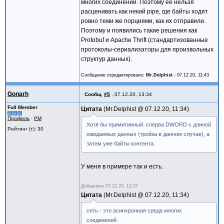
многих соединений. Поэтому её нельзя
begin
расценивать как некий pipe, где байты ходят
buf:=StringToBytes('321');
ровно теми же порциями, как их отправили.
client.SendBuffer(buf[0], Length(buf))
Поэтому и появились такие решения как
end;
Protobuf и Apache Thrift (стандартизованные
procedure TForm1.servUDPRead(Sender: TOb
протоколы-сериализаторы для произвольных
ABinding: TIdSocketHandle);
структур данных).
var I, sz:Cardinal;
data, sz_bytes:TBytes;
Сообщение отредактировано:
Mr.Delphist
-
07.12.20, 11:43
begin
sz:=0;
Gonarh
Сообщ.
#5
,
07.12.20, 13:34
SetLength(sz_bytes, SizeOf(sz));
AData.Read(sz_bytes[0], SizeOf(sz));
Full Member
Цитата
Mr.Delphist @
07.12.20, 11:34
for I := 0 to Length(sz_bytes)-1 do sz 
Профиль
·
PM
SetLength(data, sz);
Хотя бы примитивный: сперва DWORD с длиной
AData.Read(data[0], sz);
Рейтинг (т): 30
ожидаемых данных (тройка в данном случае), а
showmessage(BytesToString(data));
end;
затем уже байты контента.
end.
У меня в примере так и есть.
Добавлено
07.12.20, 13:37
Цитата
Mr.Delphist @
07.12.20, 11:34
сеть - это асинхронная среда многих
соединений.