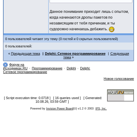
Данное понимание приходит лишь с опытом,
когда начинаются дропы пакетов по
независящим от тебя причинам, и ты
судорожно начинаешь дебажить.
0 пользователей читают эту тему (0 гостей и 0 скрытых пользователей)
0 пользователей:
Предыдущая тема
Delphi: Сетевое программирование
Следующая
тема
Форум на
Исходниках.RU
Программирование
Delphi
Delphi:
Сетевое программирование
Новое голосование
[ Script execution time: 0.0718 ] [ 16 queries used ] [ Generated:
10.08.26, 03:59 GMT ]
Powered by
Invision Power Board
(U) v1.2 © 2003
IPS, Inc.