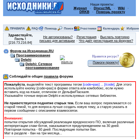
Наши проекты:
Журнал
·
Discuz!ML
·
Wiki
·
DRKB
·
Помощь проекту
ПРАВИЛА
FAQ
Помощь
Поиск
Участники
Календарь
Избран
Здравствуйте,
Не авторизованы?
Регистрация
Выслать повторно
Гость
!
письмо для активации
Что даёт регистрация на форуме?
[216.73.216.84]
Форум на Исходниках.RU
Программирование
Нравится ресурс?
Delphi
Помоги проекту!
Delphi: Сетевое
программирование
Соблюдайте общие
правила
форума
Пожалуйста
, выделяйте текст программы тегом
[сode=pas] ... [/сode]
. Для этого
используйте кнопку [code=pas] в форме ответа или комбобокс, если нужно
вставить код на языке, отличном от Дельфи/Паскаля.
Указывайте точные версии Delphi и используемых сетевых библиотек.
Не приветствуется поднятие старых тем.
Если ваш вопрос перекликается со
старой темой, то для вопроса лучше создать новую тему, а старую указать в
первом сообщении с описанием взаимосвязи.
Внимание:
попытки открытия обсуждений реализации вредоносного ПО, включая различные
интерпретации спам-ботов, наказывается предупреждением на 30 дней.
Повторная попытка - 60 дней. Последующие попытки бан.
Мат в разделе - бан на три месяца...