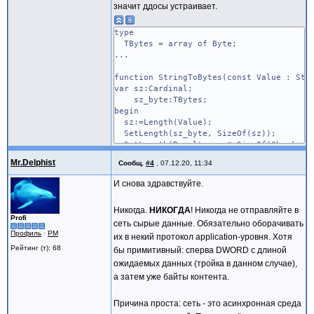
//если нужно отправить просто строку, то
значит ддосы устраивает.
type
TBytes = array of Byte;
...
function StringToBytes(const Value : Str
var sz:Cardinal;
sz_byte:TBytes;
begin
sz:=Length(Value);
SetLength(sz_byte, SizeOf(sz));
SetLength(Result, sz * SizeOf(Char) + S
if (Length(Result) > 0) and (Length(sz_
Mr.Delphist
Сообщ.
#4
,
07.12.20, 11:34
Move(sz, sz_byte[0], Length(sz_byte)
Move(Value[1], Result[SizeOf(sz)], Le
И снова здравствуйте.
Move(sz_byte[0], Result[0], Length(sz
end;
Никогда.
НИКОГДА
! Никогда не отправляйте в
end;
Profi
сеть сырые данные. Обязательно оборачивать
Профиль
·
PM
function BytesToString(const Value: TByt
их в некий протокол application-уровня. Хотя
begin
Рейтинг (т): 68
бы примитивный: сперва DWORD с длиной
SetLength(Result, Length(Value) div Siz
ожидаемых данных (тройка в данном случае),
if Length(Result) > 0 then Move(Value[0
а затем уже байты контента.
end;
procedure TForm1.Button1Click(Sender: TO
Причина проста: сеть - это асинхронная среда
var buf:TBytes;