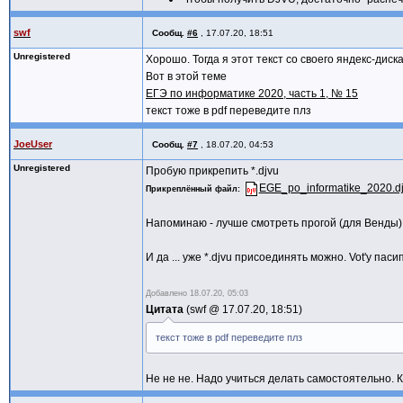
swf
Сообщ.
#6
,
17.07.20, 18:51
Unregistered
Хорошо. Тогда я этот текст со своего яндекс-диск
Вот в этой теме
ЕГЭ по информатике 2020, часть 1, № 15
текст тоже в pdf переведите плз
JoeUser
Сообщ.
#7
,
18.07.20, 04:53
Unregistered
Пробую прикрепить *.djvu
EGE_po_informatike_2020.d
Прикреплённый файл
Напоминаю - лучше смотреть прогой (для Венды)
И да ... уже *.djvu присоединять можно. Vot'у паси
Добавлено
18.07.20, 05:03
Цитата
swf @
17.07.20, 18:51
текст тоже в pdf переведите плз
Не не не. Надо учиться делать самостоятельно. К