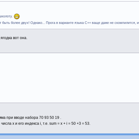
школоту.
т быть более двух! Однако... Прога в варианте языка С++ ваще даже не скомпилится,
ягодка вот она.
а при вводе набора 70 93 50 19 .
ла x и его индекса i, т.е. sum = x + i = 50 +3 = 53.