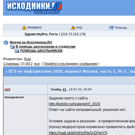
ПРАВИЛА
FAQ
Помощь
Здравствуйте,
Гость
!
[216.73.216.176]
Форум на Исходниках.RU
В помощь школьникам и студентам
ПОМОЩЬ ШКОЛЬНИКАМ
Модераторы:
Rust
Страницы:
(2)
[1]
2
все
(
Перейти к последнему сообщению
)
ЕГЭ по информатике 2020, вариант Москва, часть 1, № 3
, з
swf
Сообщ.
#1
,
16.07.20, 20:05
Unregistered
Задание взято с сайта
http://kotolis.ru/realegeinf_2020
Ответ на сайте неправильный, решения нет.
Условие задачи и решение - в прикреплённом фа
(прошу модераторов нормально прикрепить фай
https://yadi.sk/d/n4HoRIw5cDQwYQ