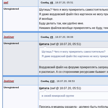
swf
Сообщ.
#8
,
18.07.20, 05:51
Unregistered
Шутишь? Чего я могу прикрепить самостоятельн
Я даже вордовский файл без картинок не могу при
И вообще.
Буду делать так, как удобно мне.
Никаких файлов вообще прикреплять не буду, текс
JoeUser
Сообщ.
#9
,
18.07.20, 06:06
Unregistered
Цитата
swf @
18.07.20, 05:51
Шутишь? Чего я могу прикрепить самостоятельно?
Я даже вордовский файл без картинок не могу прикре
Вордовский файл на форуме прикреплять запрещено
я расписал. А со сторонними ресурсами бывают за
JoeUser
Сообщ.
#10
,
18.07.20, 08:53
Unregistered
Цитата
swf @
18.07.20, 05:51
в своей юниорской группе
Просись в модеры раздела - должно быть побольш