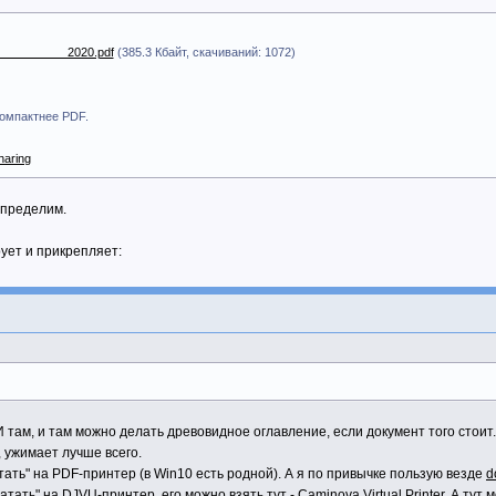
__________2020.pdf
(385.3 Кбайт, скачиваний: 1072)
компактнее PDF.
haring
определим.
рует и прикрепляет:
. И там, и там можно делать древовидное оглавление, если документ того стоит
, ужимает лучше всего.
ать" на PDF-принтер (в Win10 есть родной). А я по привычке пользую везде
d
тать" на DJVU-принтер, его можно взять тут -
Caminova Virtual Printer
. А тут
м