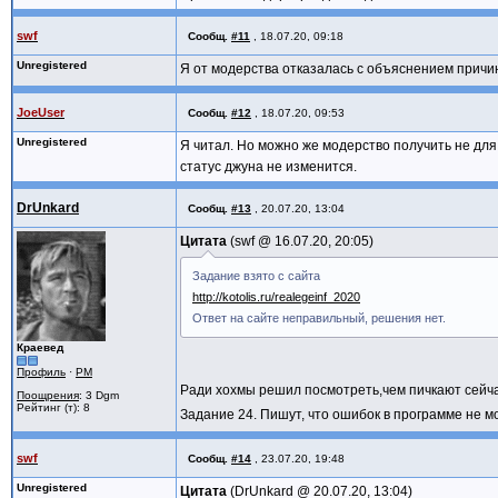
swf
Сообщ.
#11
,
18.07.20, 09:18
Unregistered
Я от модерства отказалась с объяснением причин
JoeUser
Сообщ.
#12
,
18.07.20, 09:53
Unregistered
Я читал. Но можно же модерство получить не для 
статус джуна не изменится.
DrUnkard
Сообщ.
#13
,
20.07.20, 13:04
Цитата
swf @
16.07.20, 20:05
Задание взято с сайта
http://kotolis.ru/realegeinf_2020
Ответ на сайте неправильный, решения нет.
Краевед
Профиль
·
PM
Ради хохмы решил посмотреть,чем пичкают сейч
Поощрения
: 3 Dgm
Рейтинг (т): 8
Задание 24. Пишут, что ошибок в программе не м
swf
Сообщ.
#14
,
23.07.20, 19:48
Unregistered
Цитата
DrUnkard @
20.07.20, 13:04