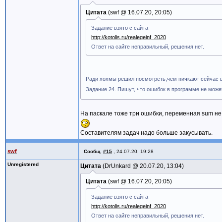
Цитата
swf @
16.07.20, 20:05
Задание взято с сайта
http://kotolis.ru/realegeinf_2020
Ответ на сайте неправильный, решения нет.
Ради хохмы решил посмотреть,чем пичкают сейчас 
Задание 24. Пишут, что ошибок в программе не може
На паскале тоже три ошибки, переменная sum не
Составителям задач надо больше закусывать.
swf
Сообщ.
#15
,
24.07.20, 19:28
Unregistered
Цитата
DrUnkard @
20.07.20, 13:04
Цитата
swf @
16.07.20, 20:05
Задание взято с сайта
http://kotolis.ru/realegeinf_2020
Ответ на сайте неправильный, решения нет.