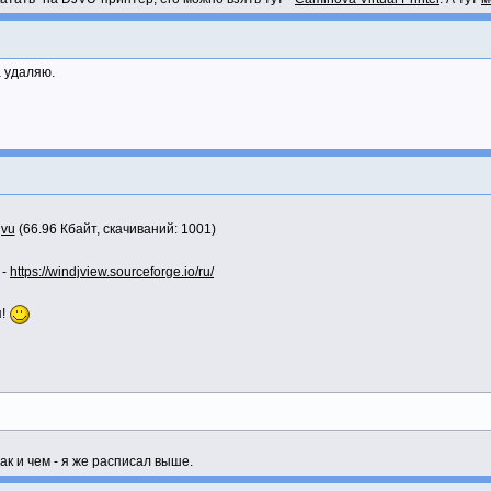
а удаляю.
jvu
(66.96 Кбайт, скачиваний: 1001)
 -
https://windjview.sourceforge.io/ru/
п!
ак и чем - я же расписал выше.