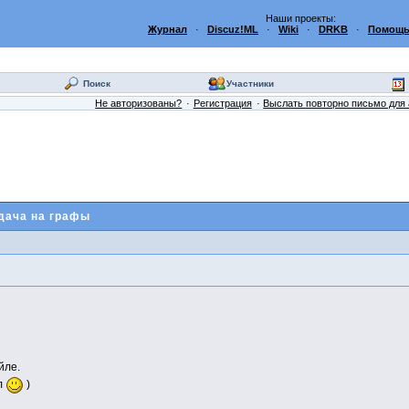
Наши проекты:
Журнал
·
Discuz!ML
·
Wiki
·
DRKB
·
Помощь
Поиск
Участники
Не авторизованы?
Регистрация
Выслать повторно письмо для 
адача на графы
йле.
л
)