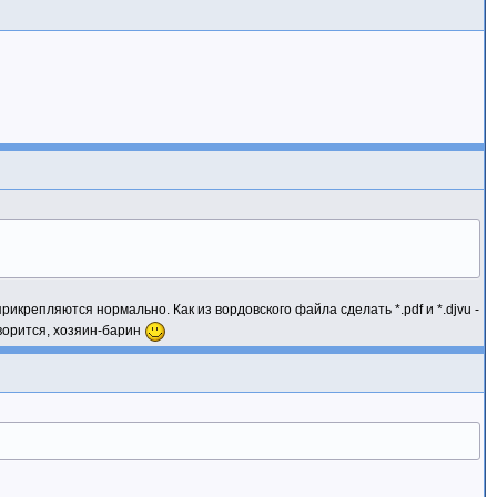
икрепляются нормально. Как из вордовского файла сделать *.pdf и *.djvu -
оворится, хозяин-барин