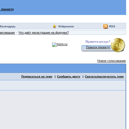
 проекту
Календарь
Избранное
RSS
активации
Что даёт регистрация на форуме?
Нравится ресурс?
Помоги проекту!
Новое голосование
Подписаться на тему
Сообщить другу
Скачать/распечатать тему