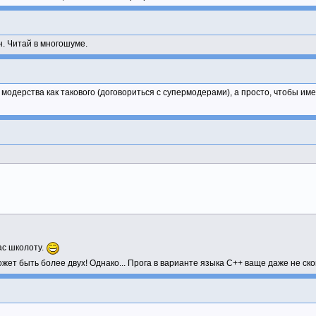
. Читай в многошуме.
модерства как такового (договориться с супермодерами), а просто, чтобы име
ас школоту.
ожет быть более двух! Однако... Прога в варианте языка С++ ваще даже не с