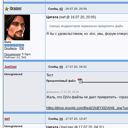
Qraizer
Сообщ.
#2
,
16.07.20, 20:54
Цитата
swf @
16.07.20, 20:05
(прошу модераторов нормально прикрепить файл
Я бы с удовольствием, но .doc, увы, форум отверг
Guru
Профиль
·
PM
Поощрения
: 5 Dgm
Рейтинг (т): 541
JoeUser
Сообщ.
#3
,
17.07.20, 04:31
Unregistered
Тест
_______________________
Прикреплённый файл
Добавлено
17.07.20, 04:34
Жаль, что DjVu файлы не дает прикрепить - гора
https://drive.google.com/file/d/1fvBYXlDAhM...iew?u
swf
Сообщ.
#4
,
17.07.20, 13:47
Unregistered
Цитата
JoeUser @
17.07.20, 04:31