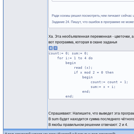
Ради хохмы решил посмотреть,чем пичкают сейчас 
Задание 24. Пишут, что ошибок в программе не може
Ха. Эта необъявленная переменная - цветочки, а 
вот программа, которая в скане заданья
count:= 0; sum:= 0;
for i:= 1 to 4 do
begin
read (x);
if x mod 2 = 0 then
begin
count:= count + 1;
sum:= x + i;
end;
end;
Спрашивают: Напишите, что выведет эта программ
В sum будет находится сумма последнего чётного чис
В якобы правильном решении отвечают: 2 и 4.