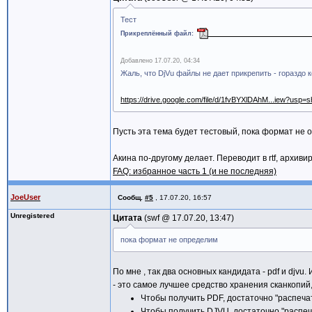
Тест
_________________________
Прикреплённый файл
Добавлено
17.07.20, 04:34
Жаль, что DjVu файлы не дает прикрепить - гораздо 
https://drive.google.com/file/d/1fvBYXlDAhM...iew?usp=s
Пусть эта тема будет тестовый, пока формат не 
Акина по-другому делает. Переводит в rtf, архиви
FAQ: избранное часть 1 (и не последняя)
JoeUser
Сообщ.
#5
,
17.07.20, 16:57
Unregistered
Цитата
swf @
17.07.20, 13:47
пока формат не определим
По мне , так два основных кандидата - pdf и djvu
- это самое лучшее средство хранения сканкопий
Чтобы получить PDF, достаточно "распечат
Чтобы получить DJVU, достаточно "распеча