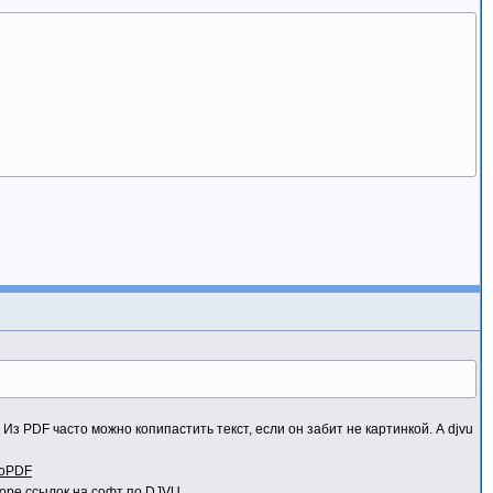
. Из PDF часто можно копипастить текст, если он забит не картинкой. А djvu
oPDF
оре ссылок
на софт по DJVU.