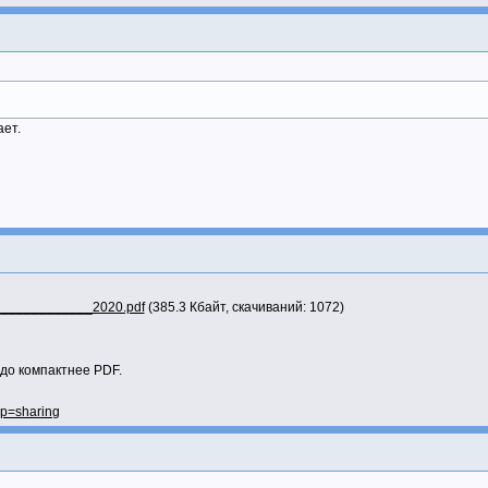
ает.
____________2020.pdf
(385.3 Кбайт, скачиваний: 1072)
здо компактнее PDF.
sp=sharing