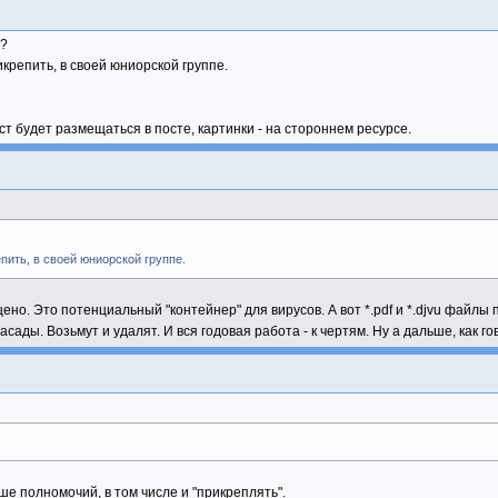
о?
крепить, в своей юниорской группе.
т будет размещаться в посте, картинки - на стороннем ресурсе.
пить, в своей юниорской группе.
. Это потенциальный "контейнер" для вирусов. А вот *.pdf и *.djvu файлы пр
сады. Возьмут и удалят. И вся годовая работа - к чертям. Ну а дальше, как г
е полномочий, в том числе и "прикреплять".