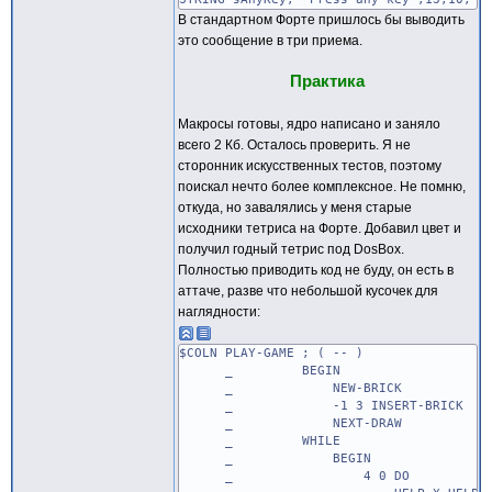
В стандартном Форте пришлось бы выводить
это сообщение в три приема.
Практика
Макросы готовы, ядро написано и заняло
всего 2 Кб. Осталось проверить. Я не
сторонник искусственных тестов, поэтому
поискал нечто более комплексное. Не помню,
откуда, но завалялись у меня старые
исходники тетриса на Форте. Добавил цвет и
получил годный тетрис под DosBox.
Полностью приводить код не буду, он есть в
аттаче, разве что небольшой кусочек для
наглядности:
$COLN PLAY-GAME ; ( -- )
_ BEGIN
_ NEW-BRICK
_ -1 3 INSERT-BRICK
_ NEXT-DRAW
_ WHILE
_ BEGIN
_ 4 0 DO