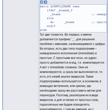
macro $COMPILENAME name
ifdef _&name&_F
_&name ;; немедленно вып
else
dw _&name ;; просто компили
endif
endm
Тут две тонкости. Во первых, к имени
добавляется префикс ‘_’, для решения
проблем с именами, начинающимися с цифры.
Во вторых, есть два типа подпрограмм –
немедленного исполнения (immediate) и
простые. С простыми все ясно, их адрес
просто добавляется в код, т.е. компилируется.
А вот с immediate сложнее. Они не
компилируются, а сразу же выполняются, то
есть это некий аналог макросов. Такие
подпрограммы используются, в основном, в
командах ветвления, или циклах, где
необходимо сразу же расставить метки для
переходов. Поэтому, реализуем их в виде
макросов, а для отличия от простых слов,
параллельно им будем определять
идентификатор, с тем же именем, но с