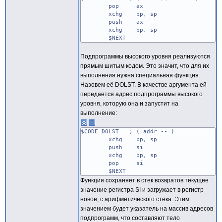
pop ax
xchg bp, sp
push ax
xchg bp, sp
$NEXT
Подпрограммы высокого уровня реализуются
прямым шитым кодом. Это значит, что для их
выполнения нужна специальная функция.
Назовем её DOLST. В качестве аргумента ей
передается адрес подпрограммы высокого
уровня, которую она и запустит на
выполнение:
$CODE DOLST ; ( addr -- )
xchg bp, sp
push si
xchg bp, sp
pop si
$NEXT
Функция сохраняет в стек возвратов текущее
значение регистра SI и загружает в регистр
новое, с арифметического стека. Этим
значением будет указатель на массив адресов
подпрограмм, что составляют тело