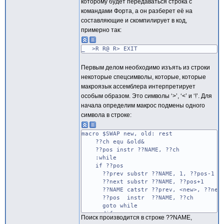
которому будет передаваться строка с
командами Форта, а он разберет её на
составляющие и скомпилирует в код,
примерно так:
_ >R R@ R> EXIT
Первым делом необходимо изъять из строки
некоторые спецсимволы, которые, которые
макроязык ассемблера интерпретирует
особым образом. Это символы ‘>’, ‘<’ и ‘!’. Для
начала определим макрос подмены одного
символа в строке:
macro $SWAP new, old: rest
??ch equ &old&
??pos instr ??NAME, ??ch
:while
if ??pos
??prev substr ??NAME, 1, ??pos-1
??next substr ??NAME, ??pos+1
??NAME catstr ??prev, <new>, ??nex
??pos instr ??NAME, ??ch
goto while
endif
Поиск производится в строке ??NAME,
endm