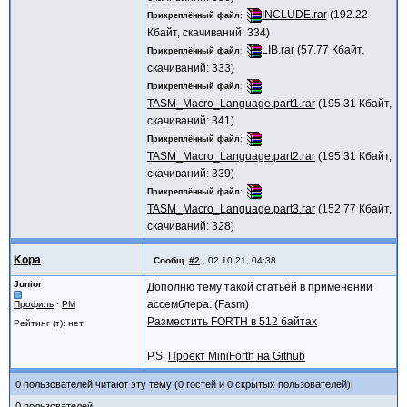
INCLUDE.rar
(192.22
Прикреплённый файл
Кбайт, скачиваний: 334)
LIB.rar
(57.77 Кбайт,
Прикреплённый файл
скачиваний: 333)
Прикреплённый файл
TASM_Macro_Language.part1.rar
(195.31 Кбайт,
скачиваний: 341)
Прикреплённый файл
TASM_Macro_Language.part2.rar
(195.31 Кбайт,
скачиваний: 339)
Прикреплённый файл
TASM_Macro_Language.part3.rar
(152.77 Кбайт,
скачиваний: 328)
Kopa
Сообщ.
#2
,
02.10.21, 04:38
Junior
Дополню тему такой статьёй в применении
ассемблера. (Fasm)
Профиль
·
PM
Разместить FORTH в 512 байтах
Рейтинг (т): нет
P.S.
Проект MiniForth на Github
0 пользователей читают эту тему (0 гостей и 0 скрытых пользователей)
0 пользователей: