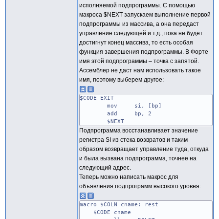
исполняемой подпрограммы. С помощью
макроса $NEXT запускаем выполнение первой
подпрограммы из массива, а она передаст
управление следующей и т.д., пока не будет
достигнут конец массива, то есть особая
функция завершения подпрограммы. В Форте
имя этой подпрограммы – точка с запятой.
Ассемблер не даст нам использовать такое
имя, поэтому выберем другое:
$CODE EXIT
mov si, [bp]
add bp, 2
$NEXT
Подпрограмма восстанавливает значение
регистра SI из стека возвратов и таким
образом возвращает управление туда, откуда
и была вызвана подпрограмма, точнее на
следующий адрес.
Теперь можно написать макрос для
объявления подпрограмм высокого уровня:
macro $COLN cname: rest
$CODE cname