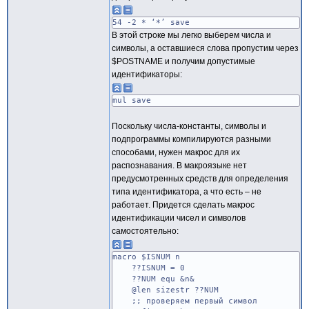
54 -2 * ‘*’ save
В этой строке мы легко выберем числа и
символы, а оставшиеся слова пропустим через
$POSTNAME и получим допустимые
идентификаторы:
mul save
Поскольку числа-константы, символы и
подпрограммы компилируются разными
способами, нужен макрос для их
распознавания. В макроязыке нет
предусмотренных средств для определения
типа идентификатора, а что есть – не
работает. Придется сделать макрос
идентификации чисел и символов
самостоятельно:
macro $ISNUM n
??ISNUM = 0
??NUM equ &n&
@len sizestr ??NUM
;; проверяем первый символ