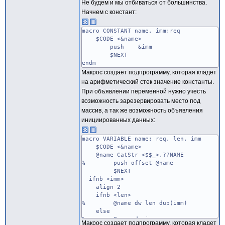
Не будем и мы отбиваться от большинства.
Начнем с констант:
macro CONSTANT name, imm:req
$CODE <&name>
push &imm
$NEXT
endm
Макрос создает подпрограмму, которая кладет
на арифметический стек значение константы.
При объявлении переменной нужно учесть
возможность зарезервировать место под
массив, а так же возможность объявления
инициированных данных:
macro VARIABLE name: req, len, imm
$CODE <&name>
@name CatStr <$$_>,??NAME
% push offset @name
$NEXT
ifnb <imm>
align 2
ifnb <len>
% @name dw len dup(imm)
else
% @name dw imm
Макрос создает подпрограмму, которая кладет