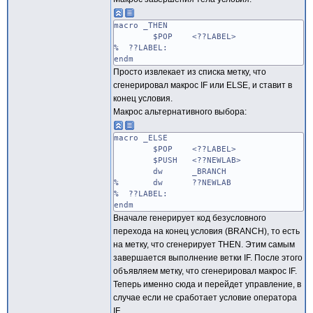
macro _THEN
$POP <??LABEL>
% ??LABEL:
endm
Просто извлекает из списка метку, что
сгенерировал макрос IF или ELSE, и ставит в
конец условия.
Макрос альтернативного выбора:
macro _ELSE
$POP <??LABEL>
$PUSH <??NEWLAB>
dw _BRANCH
% dw ??NEWLAB
% ??LABEL:
endm
Вначале генерирует код безусловного
перехода на конец условия (BRANCH), то есть
на метку, что сгенерирует THEN. Этим самым
завершается выполнение ветки IF. После этого
объявляем метку, что сгенерировал макрос IF.
Теперь именно сюда и перейдет управление, в
случае если не сработает условие оператора
IF.