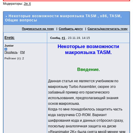
Модераторы:
Jin X
Некоторые возможности макроязыка TASM
, x86, TASM,
Общие вопросы
Подписаться на тему
Сообщить другу
Скачать/распечатать тему
Eretic
Сообщ.
#1
,
23.11.19, 14:15
Некоторые возможности
Junior
макроязыка TASM.
Профиль
·
PM
Рейтинг (т): 2
Введение.
Данная статья не является учебником по
макроязыку Turbo Assembler, скорее это
забавный пример его практического
использования, предполагающий знания
основ макроязыка.
Когда-то мне понадобилось защитить часть
кода загрузчика CD-ROM. Вариант
шифрования кода и данных отбросил сразу,
поскольку аналогичная защита на диске
«Reanimator 2K» была снята мной менее чем