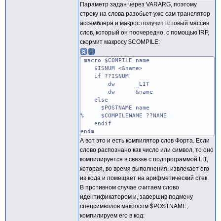
Параметр задан через VARARG, поэтому
строку на слова разобьет уже сам транслятор
ассемблера и макрос получит готовый массив
слов, который он поочередно, с помощью IRP,
скормит макросу $COMPILE:
macro $COMPILE name
$ISNUM <&name>
if ??ISNUM
dw _LIT
dw &name
else
$POSTNAME name
% $COMPILENAME ??NAME
endif
endm
А вот это и есть компилятор слов Форта. Если
слово распознано как число или символ, то оно
компилируется в связке с подпрограммой LIT,
которая, во время выполнения, извлекает его
из кода и помещает на арифметический стек.
В противном случае считаем слово
идентификатором и, завершив подмену
спецсимволов макросом $POSTNAME,
компилируем его в код: