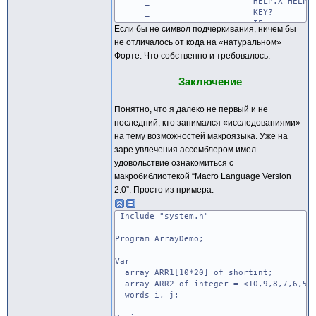
_ HELP.X HELP.Y GOT
_ KEY?
_ IF
Если бы не символ подчеркивания, ничем бы
_ BEGIN
не отличалось от кода на «натуральном»
_ KEY KEY
Форте. Что собственно и требовалось.
_ WHILE
_ DROP
_ REPEAT
Заключение
_ ON-KEY 0= ; обрабат
_ IF
Понятно, что я далеко не первый и не
_ UNLOOP EXIT ; пр
последний, кто занимался «исследованиями»
_ THEN
на тему возможностей макроязыка. Уже на
_ THEN
_ GAME.SPEED @ DE
заре увлечения ассемблером имел
_ LOOP
удовольствие ознакомиться с
; перемещаем фигуру 
макробиблиотекой “Macro Language Version
_ 1 0 MOVE-BRICK 0
2.0”. Просто из примера:
_ UNTIL
; фигура достигла "дна", пров
_ PIT-CHECKFULL
Include "system.h"
_ SHOW-SCORES
_ CALCK-SPEED
Program ArrayDemo;
_ REPEAT
; запрашиваем новую игру, ил
Var
_ sNew GET-INPUT NOT GAME.CON
array ARR1[10*20] of shortint;
_ EXIT
array ARR2 of integer = <10,9,8,7,6,5,4
words i, j;