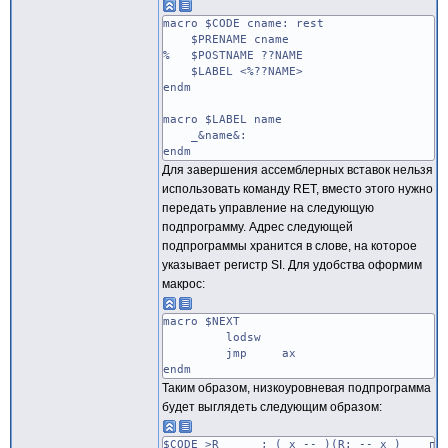
macro $CODE cname: rest
$PRENAME cname
% $POSTNAME ??NAME
$LABEL <%??NAME>
endm
macro $LABEL name
_&name&:
endm
Для завершения ассемблерных вставок нельзя
использовать команду RET, вместо этого нужно
передать управление на следующую
подпрограмму. Адрес следующей
подпрограммы хранится в слове, на которое
указывает регистр SI. Для удобства оформим
макрос:
macro $NEXT
lodsw
jmp ax
endm
Таким образом, низкоуровневая подпрограмма
будет выглядеть следующим образом:
$CODE >R ; ( x -- )(R: -- x ) перено