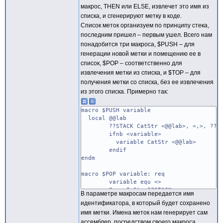
макрос, THEN или ELSE, извлечет это имя из
списка, и сгенерируют метку в коде.
Список меток организуем по принципу стека,
последним пришел – первым ушел. Всего нам
понадобится три макроса, $PUSH – для
генерации новой метки и помещению ее в
список, $POP – соответственно для
извлечения метки из списка, и $TOP – для
получения метки со списка, без ее извлечения
из этого списка. Примерно так:
macro $PUSH variable
local @@lab
??STACK CatStr <@@lab>, <,>, ??ST
ifnb <variable>
variable CatStr <@@lab>
endif
endm
macro $POP variable: req
variable equ <>
@pos InStr ??STACK, <,>
В параметре макросам передается имя
if @pos
идентификатора, в который будет сохранено
@pos = @pos-1
имя метки. Имена меток нам генерирует сам
variable SubStr ??STACK, 1,
ассемблер, посредством своего макроса
@pos = @pos+2