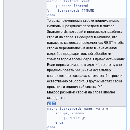
else
macro _ listcmd: rest
;; это двоичное число, допустимы
$PRENAME listcmd
@numstr CatStr <01>
% $parsewords ??NAME
endif
endm
??NUM SubStr ??NUM, 1, @len-1
То есть, подменяем в строке недопустимые
@len sizestr ??NUM
символы и результат передаем в макрос
endif
$parsewords, который и произведет разбивку
;; первым символом, после знака, долж
строки на слова. Обращаем внимание, что
@IsFirst InStr <0123456789>, @cfirst
параметр макроса определен как REST, чтобы
if (@len eq 0) or (@IsFirst eq 0)
exitm
строка передавалась в него в неизменном
endif
виде, без предварительной обработки
;; сканируем число, без учета символов
транслятором ассемблера. Однако есть нюанс.
rept @len
Если первым символом идет ‘<’, то его нужно
@nchr SubStr ??NUM, 1, 1
продублировать ‘<<’, иначе ассемблер
??NUM SubStr ??NUM, 2, @len
воспримет его, как начало текстовой строки и
@isDigit InStr @numstr, @nchr
if (@isDigit eq 0)
естественно отбросит. В других местах стоки
exitm
прокатит и одиночный символ ‘<’.
endif
Макрос разбивки строки на слова вполне
endm
стандартен:
if (@isDigit ne 0)
??ISNUM = 1
endif
macro $parsewords name: vararg
endm
irp @i, <name>
$COMPILE @i
endm
endm