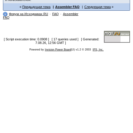
Предыдущая тема
Assembler FAQ
Следующая тема
Форум на Исходниках.RU
FAQ
Assembler
FAQ
[ Script execution time: 0.0908 ] [ 17 queries used ] [ Generated:
7.08.26, 12:56 GMT ]
Powered by
Invision Power Board
(U) v1.2 © 2003
IPS, Inc.