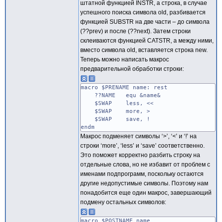
штатной функцией INSTR, а строка, в случае
успешного поиска символа old, разбивается
функцией SUBSTR на две части – до символа
(??prev) и после (??next). Затем строки
склеиваются функцией CATSTR, а между ними,
вместо символа old, вставляется строка new.
Теперь можно написать макрос
предварительной обработки строки:
macro $PRENAME name: rest
??NAME equ &name&
$SWAP less, <<
$SWAP more, >
$SWAP save, !
endm
Макрос подменяет символы ‘>’, ‘<’ и ‘!’ на
строки ‘more’, ‘less’ и ‘save’ соответственно.
Это поможет корректно разбить строку на
отдельные слова, но не избавит от проблем с
именами подпрограмм, поскольку остаются
другие недопустимые символы. Поэтому нам
понадобится еще один макрос, завершающий
подмену остальных символов:
macro $POSTNAME name