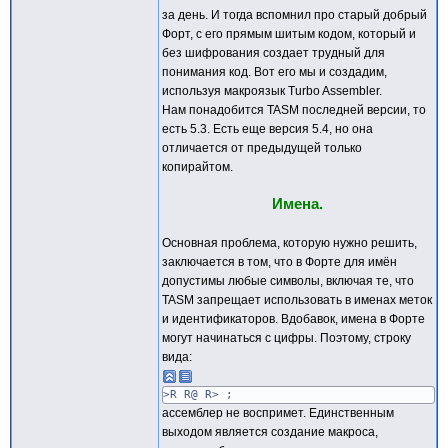
за день. И тогда вспомнил про старый добрый
Форт, с его прямым шитым кодом, который и
без шифрования создает трудный для
понимания код. Вот его мы и создадим,
используя макроязык Turbo Assembler.
Нам понадобится TASM последней версии, то
есть 5.3. Есть еще версия 5.4, но она
отличается от предыдущей только
копирайтом.
Имена.
Основная проблема, которую нужно решить,
заключается в том, что в Форте для имён
допустимы любые символы, включая те, что
TASM запрещает использовать в именах меток
и идентификаторов. Вдобавок, имена в Форте
могут начинаться с цифры. Поэтому, строку
вида:
>R R@ R> ;
ассемблер не воспримет. Единственным
выходом является создание макроса,