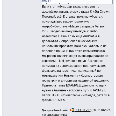
Begin
lea si,[ARR2];
Если кто-нибудь вам скажет, что это не
for i = 1 to 10 do
ассемблер, плюньте ему в глаза © «Эл Стоу».
asm lodsw \ j = ax;
Пожалуй, всё. К статье, помимо «Форта»,
WriteLn<'ARR2['>,i,<'] = '>,j;
прикладываю вышеупомянутую
next i;
End_
макробиблиотеку «Macro Language Version
2.0». Заодно выложу инклюды к Turbo
Assembler. Начинал их еще AndNot, а я
доработал и опробовал в нескольких
небольших проектах, пока окончательно не
перешел на Си. В них тоже есть немножко
макросов, облегчающих жизнь при работе со
строками – text, invoke и move. В качестве
примера их использования приложу вывод
фрактала папоротника, написанный по
мотивам книги Никулина «Компьютерная
геометрия и алгоритмы машинной графики».
Пример в папке EXAMPLE, для компиляции
нужно в батнике настроить пути к TASM’у. В
папке TOOLS конвертеры инклюдов, детали в
файле ‘READ.ME’.
FORTH.ZIP
(20.05 Кбайт,
Прикреплённый файл
скачиваний: 336)