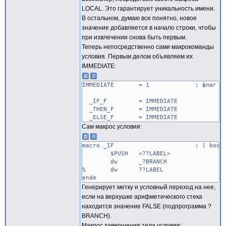
??STACK SubStr ??STACK, @
LOCAL. Это гарантирует уникальность имени.
endif
В остальном, думаю все понятно, новое
endm
значение добавляется в начало строки, чтобы
при извлечении снова быть первым.
macro $TOP variable: req
Теперь непосредственно сами макрокоманды
variable equ <>
@pos InStr ??STACK, <,>
условия. Первым делом объявляем их
if @pos
IMMEDIATE:
@pos = @pos-1
variable SubStr ??STACK, 1,
IMMEDIATE = 1 ; флаг слов нем
endif
endm
_IF_F = IMMEDIATE
_THEN_F = IMMEDIATE
_ELSE_F = IMMEDIATE
Сам макрос условия:
macro _IF ; ( bool -
$PUSH <??LABEL>
dw _?BRANCH
% dw ??LABEL
endm
Генерирует метку и условный переход на нее,
если на верхушке арифметического стека
находится значение FALSE (подпрограмма ?
BRANCH).
Макрос завершения тела условия: