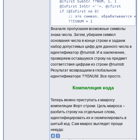
@cfirst SubStr ??NUM, 1, 1
@IsFirst InStr <''>, @cfirst
if (@IsFirst ne 0)
;; это символ, обрабатывается как
??ISNUM = 1
exitm
Вначале пропускаем возможные символы
endif
знака числа. Затем, убираем символ
;; проверяем первый символ на наличие
основания числа в конце строки и задаем
@IsFirst InStr <-+>, @cfirst
набор допустимых цифр для данного числа в
if (@IsFirst ne 0)
;; первым идет знак числа, убирае
идентификатор @numstr. И в заключение,
??NUM SubStr ??NUM, 2, @len-1
проверяем оставшуюся строку на предмет
@cfirst SubStr ??NUM, 1, 1
соответствия цифрам из строки @numstr.
@len sizestr ??NUM
Результат возвращаем в глобальном
endif
идентификаторе ??ISNUM. Все просто.
if (@len eq 0)
;; это не число
exitm
Компиляция кода
endif
;; проверяем основание числа по после
Теперь можно приступать к макросу
@numstr CatStr <0123456789>
компиляции Форт-строки. Цель макроса –
@clast SubStr ??NUM, @len, 1
@IsLast InStr <bBhH>, @clast
разбить строку на отдельные слова,
if (@IsLast ne 0)
идентифицировать их и скомпилировать в
;; это основание числа, убираем е
шитый код. Сам макрос выглядит проще
if (@IsLast gt 2)
некуда:
;; это шестнадцатеричное числ
@numstr CatStr @numstr,<ABCDEF