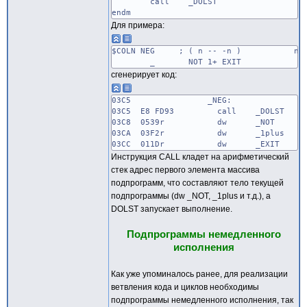
call _DOLST
endm
Для примера:
$COLN NEG ; ( n -- -n ) n =
_ NOT 1+ EXIT
сгенерирует код:
03C5 _NEG:
03C5 E8 FD93 call _DOLST
03C8 0539r dw _NOT
03CA 03F2r dw _1plus
03CC 011Dr dw _EXIT
Инструкция CALL кладет на арифметический
стек адрес первого элемента массива
подпрограмм, что составляют тело текущей
подпрограммы (dw _NOT, _1plus и т.д.), а
DOLST запускает выполнение.
Подпрограммы немедленного
исполнения
Как уже упоминалось ранее, для реализации
ветвления кода и циклов необходимы
подпрограммы немедленного исполнения, так