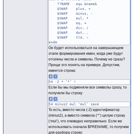
??NAME equ &name&
$SWAP plus, +
$SWAP minus, -
$SWAP mul, *
$SWAP eq, =
$SWAP div, /
$SWAP dot, .
$SWAP tld, ~
endm
Он будет использоваться на завершающем
этапе формирования имен, когда уже будут
отсеяны числа и символы. Почему не сразу?
Проще это понять на примере. Допустим,
имеется строка:
54 -2 * ‘*’ !
Если бы мы подменяли все символы сразу, то
получили бы строку:
54 minus2 mul ‘mul’ save
То есть, вместо числа (-2) идентификатор
(minus2), а вместо символа (‘*’) целую строку
(‘mul’), что очевидно неправильно. Если же
использовать сначала $PRENAME, то получим
для разбора строку: