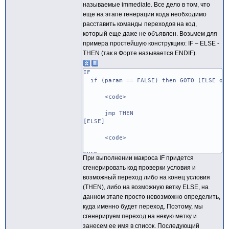
называемые immediate. Все дело в том, что
еще на этапе генерации кода необходимо
расставить команды переходов на код,
который еще даже не объявлен. Возьмем для
примера простейшую конструкцию: IF – ELSE -
THEN (так в Форте называется ENDIF).
IF
if (param == FALSE) then GOTO (ELSE or
<code>
jmp THEN
[ELSE]
<code>
THEN
При выполнении макроса IF придется
сгенерировать код проверки условия и
возможный переход либо на конец условия
(THEN), либо на возможную ветку ELSE, на
данном этапе просто невозможно определить,
куда именно будет переход. Поэтому, мы
сгенерируем переход на некую метку и
занесем ее имя в список. Последующий