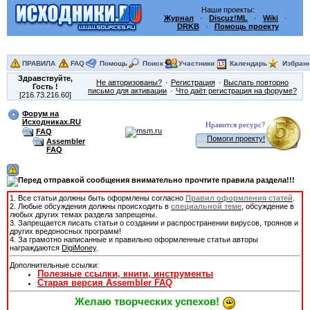
Наши проекты:
Журнал
·
Discuz!ML
·
Wiki
·
DRKB
·
Помощь проекту
ПРАВИЛА
FAQ
Помощь
Поиск
Участники
Календарь
Избран
Здравствуйте,
Не авторизованы?
Регистрация
Выслать повторно
Гость
!
письмо для активации
Что даёт регистрация на форуме?
[216.73.216.60]
Форум на
Исходниках.RU
Нравится ресурс?
FAQ
Помоги проекту!
Assembler
FAQ
1. Все статьи должны быть оформлены согласно
Правил оформления статей
.
2. Любые обсуждения должны происходить в
специальной теме
, обсуждение в
любых других темах раздела запрещены.
3. Запрещается писать статьи о создании и распространении вирусов, троянов и
других вредоносных программ!
4. За грамотно написанные и правильно оформленные статьи авторы
награждаются
DigiMoney
.
Дополнительные ссылки:
Полезные ссылки, книги, инструменты
Старая версия Assembler FAQ
Желаю творческих успехов!