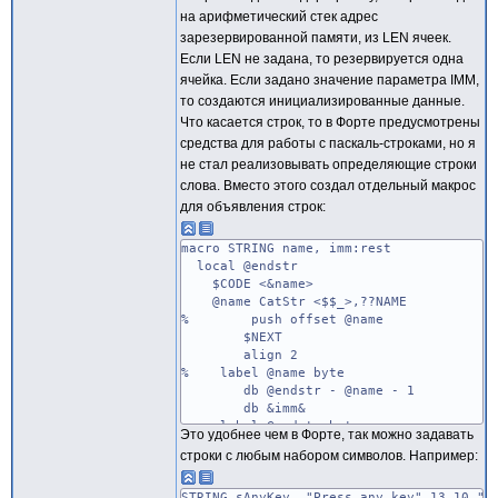
endif
на арифметический стек адрес
else
зарезервированной памяти, из LEN ячеек.
udataseg
Если LEN не задана, то резервируется одна
align 2
ifnb <len>
ячейка. Если задано значение параметра IMM,
% @name dw len dup(?)
то создаются инициализированные данные.
else
Что касается строк, то в Форте предусмотрены
% @name dw ?
средства для работы с паскаль-строками, но я
endif
не стал реализовывать определяющие строки
codeseg
endif
слова. Вместо этого создал отдельный макрос
endm
для объявления строк:
macro STRING name, imm:rest
local @endstr
$CODE <&name>
@name CatStr <$$_>,??NAME
% push offset @name
$NEXT
align 2
% label @name byte
db @endstr - @name - 1 ;; бай
db &imm&
label @endstr byte
Это удобнее чем в Форте, так можно задавать
endm
строки с любым набором символов. Например:
STRING sAnyKey, "Press any key",13,10,"t