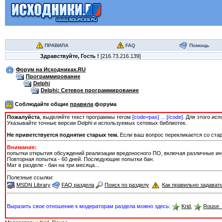
ПРАВИЛА
FAQ
Помощь
Здравствуйте,
Гость
!
[216.73.216.139]
Форум на Исходниках.RU
Программирование
Delphi
Delphi: Сетевое программирование
Соблюдайте общие
правила
форума
Пожалуйста
, выделяйте текст программы тегом
[сode=pas] ... [/сode]
. Для этого ис
Указывайте точные версии Delphi и используемых сетевых библиотек.
Не приветствуется поднятие старых тем.
Если ваш вопрос перекликается со стар
Внимание:
попытки открытия обсуждений реализации вредоносного ПО, включая различные ин
Повторная попытка - 60 дней. Последующие попытки бан.
Мат в разделе - бан на три месяца...
Полезные ссылки:
MSDN Library
FAQ раздела
Поиск по разделу
Как правильно задават
Выразить свое отношение к модераторам раздела можно здесь:
Krid
,
Rouse_