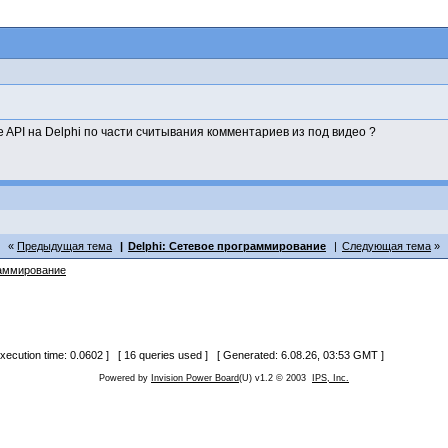
 API на Delphi по части считывания комментариев из под видео ?
Предыдущая тема
Delphi: Сетевое программирование
Следующая тема
раммирование
 execution time: 0.0602 ] [ 16 queries used ] [ Generated: 6.08.26, 03:53 GMT ]
Powered by
Invision Power Board
(U) v1.2 © 2003
IPS, Inc.