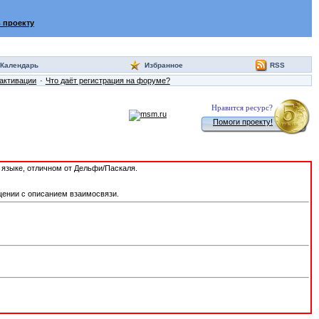
 проекту
Календарь
Избранное
RSS
активации
Что даёт регистрация на форуме?
Нравится ресурс?
Помоги проекту!
а языке, отличном от Дельфи/Паскаля.
щении с описанием взаимосвязи.