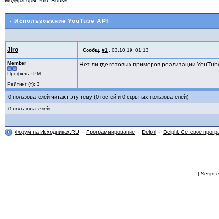
Модераторы:
Krid
,
Rouse_
Использование YouTube API
Jiro
Сообщ.
#1
,
03.10.19, 01:13
Member
Нет ли где готовых примеров реализации YouTube
Профиль
·
PM
Рейтинг (т): 3
0 пользователей читают эту тему (0 гостей и 0 скрытых пользователей)
0 пользователей:
Форум на Исходниках.RU
Программирование
Delphi
Delphi: Сетевое прог
[ Script