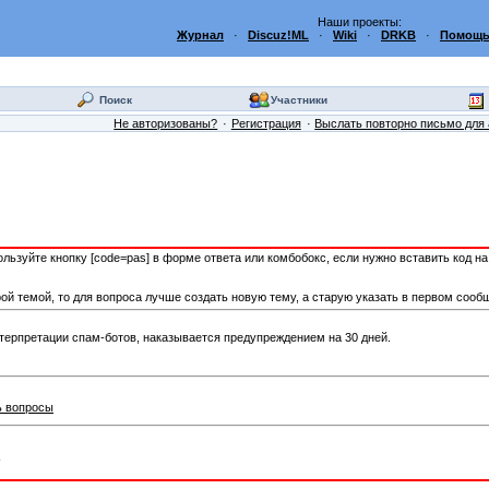
Наши проекты:
Журнал
·
Discuz!ML
·
Wiki
·
DRKB
·
Помощь
Поиск
Участники
Не авторизованы?
Регистрация
Выслать повторно письмо для 
пользуйте кнопку [code=pas] в форме ответа или комбобокс, если нужно вставить код н
ой темой, то для вопроса лучше создать новую тему, а старую указать в первом сооб
терпретации спам-ботов, наказывается предупреждением на 30 дней.
ь вопросы