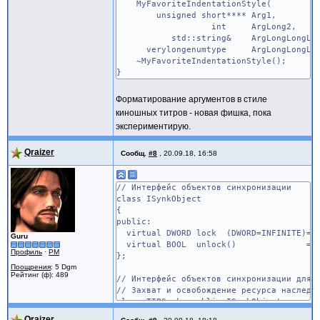
MyFavoriteIndentationStyle(
unsigned short**** Arg1,
int ArgLong2,
std::string& ArgLongLongLong
verylongenumtype ArgLongLongLongLong
~MyFavoriteIndentationStyle();
}
Форматирование аргументов в стиле
киношных титров - новая фишка, пока
экспериментирую.
Qraizer
Сообщ.
#8
,
20.09.18, 16:58
// Интерфейс объектов синхронизации
class ISynkObject
{
public:
virtual DWORD lock (DWORD=INFINITE
Guru
virtual BOOL unlock() =0; 
Профиль
·
PM
};
Поощрения
: 5 Dgm
Рейтинг (ф): 489
// Интерфейс объектов синхронизации для 
// Захват и освобождение ресурса наследу
class TIPSynk: public ISynkObject
{
Qraizer