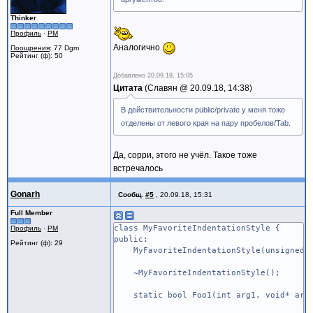
Thinker
Профиль
·
PM
Аналогично
Поощрения
: 77 Dgm
Рейтинг (ф): 50
Добавлено
20.09.18, 15:05
Цитата
Славян @
20.09.18, 14:38
В действительности public/private у меня тоже
отделены от левого края на пару пробелов/Tab.
Да, сорри, этого не учёл. Такое тоже
встречалось
Gonarh
Сообщ.
#5
,
20.09.18, 15:31
Full Member
class MyFavoriteIndentationStyle {
Профиль
·
PM
public:
Рейтинг (ф): 29
MyFavoriteIndentationStyle(unsigned sho
~MyFavoriteIndentationStyle();
static bool Foo1(int arg1, void* arg