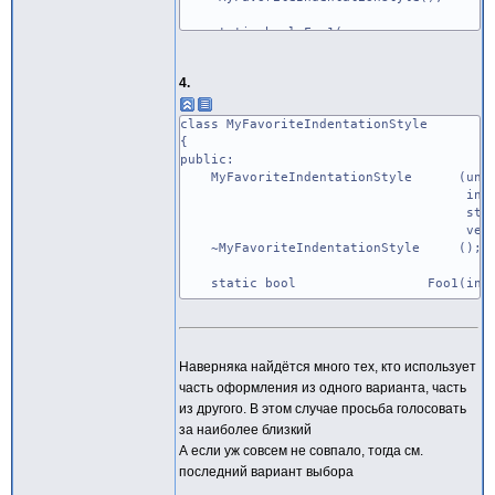
static bool Foo1(
int arg1,
void* arg2);
4.
virtual verylongenumtype Foo2();
private:
bool m_bFoo1;
class MyFavoriteIndentationStyle
unsigned int m_nVeryLongFoo2;
{
}
public:
MyFavoriteIndentationStyle (unsign
int arg
std::string& 
verylongenumtyp
~MyFavoriteIndentationStyle ();
static bool Foo1(int ar
void* arg
virtual verylongenumtype Foo2();
private:
Наверняка найдётся много тех, кто использует
bool m_bFoo1;
часть оформления из одного варианта, часть
unsigned int m_nVeryLong
}
из другого. В этом случае просьба голосовать
за наиболее близкий
А если уж совсем не совпало, тогда см.
последний вариант выбора