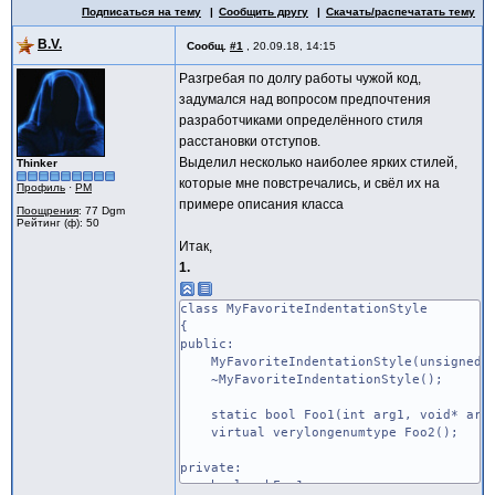
Подписаться на тему
Сообщить другу
Скачать/распечатать тему
B.V.
Сообщ.
#1
,
20.09.18, 14:15
Разгребая по долгу работы чужой код,
задумался над вопросом предпочтения
разработчиками определённого стиля
расстановки отступов.
Выделил несколько наиболее ярких стилей,
Thinker
которые мне повстречались, и свёл их на
Профиль
·
PM
примере описания класса
Поощрения
: 77 Dgm
Рейтинг (ф): 50
Итак,
1.
class MyFavoriteIndentationStyle
{
public:
MyFavoriteIndentationStyle(unsigned sho
~MyFavoriteIndentationStyle();
static bool Foo1(int arg1, void* arg
virtual verylongenumtype Foo2();
private:
bool m_bFoo1;