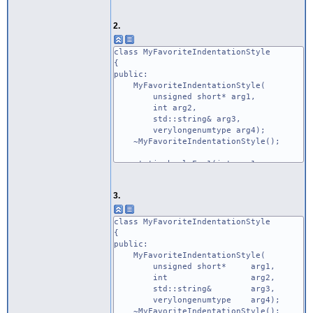
unsigned int m_nVeryLongFoo2;
}
2.
class MyFavoriteIndentationStyle
{
public:
MyFavoriteIndentationStyle(
unsigned short* arg1,
int arg2,
std::string& arg3,
verylongenumtype arg4);
~MyFavoriteIndentationStyle();
static bool Foo1(int arg1,
void* arg2);
virtual verylongenumtype Foo2();
3.
private:
bool m_bFoo1;
class MyFavoriteIndentationStyle
unsigned int m_nVeryLongFoo2;
{
}
public:
MyFavoriteIndentationStyle(
unsigned short* arg1,
int arg2,
std::string& arg3,
verylongenumtype arg4);
~MyFavoriteIndentationStyle();