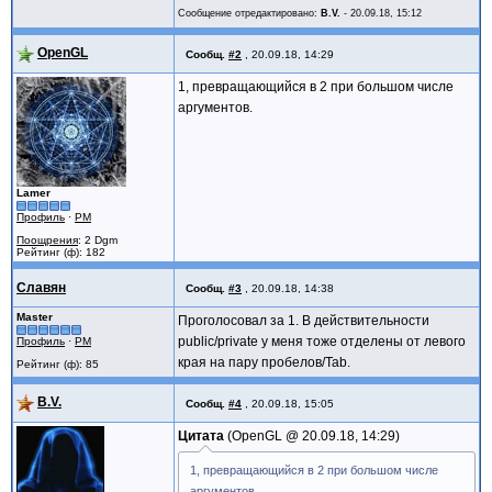
Сообщение отредактировано:
B.V.
-
20.09.18, 15:12
OpenGL
Сообщ.
#2
,
20.09.18, 14:29
1, превращающийся в 2 при большом числе
аргументов.
Lamer
Профиль
·
PM
Поощрения
: 2 Dgm
Рейтинг (ф): 182
Славян
Сообщ.
#3
,
20.09.18, 14:38
Master
Проголосовал за 1. В действительности
public/private у меня тоже отделены от левого
Профиль
·
PM
края на пару пробелов/Tab.
Рейтинг (ф): 85
B.V.
Сообщ.
#4
,
20.09.18, 15:05
Цитата
OpenGL @
20.09.18, 14:29
1, превращающийся в 2 при большом числе
аргументов.