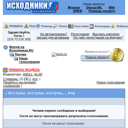
Наши проекты:
Журнал
·
Discuz!ML
·
Wiki
·
DRKB
·
Помощь проекту
ПРАВИЛА
FAQ
Помощь
Поиск
Участники
Календарь
Избран
Здравствуйте,
Не авторизованы?
Регистрация
Выслать повторно
Гость
!
письмо для активации
Что даёт регистрация на форуме?
[216.73.216.163]
Форум на
Исходниках.RU
Нравится ресурс?
Прочее
Помоги проекту!
Наши
голосования
ПРАВИЛА РАЗДЕЛА
Модераторы:
ANDLL
,
ALXR
Страницы:
(2)
[1]
2
все
(
Перейти к последнему
Новое голосование
сообщению
)
Отступы, отступы, отступы..
, Any
Читаем первое сообщение и выбираем!
Гости не могут просматривать результаты голосования.
Гости не могут голосовать