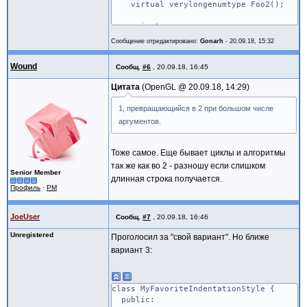
virtual verylongenumtype Foo2();
private:
bool m_bFoo1;
Сообщение отредактировано:
Gonarh
-
20.09.18, 15:32
unsigned int m_nVeryLongFoo2;
}
Wound
Сообщ.
#6
,
20.09.18, 16:45
Цитата
OpenGL @
20.09.18, 14:29
1, превращающийся в 2 при большом числе
аргументов.
Тоже самое. Еще бывает циклы и алгоритмы
так же как во 2 - разношу если слишком
Senior Member
длинная строка получается.
Профиль
·
PM
JoeUser
Сообщ.
#7
,
20.09.18, 16:46
Unregistered
Проголосил за "свой вариант". Но ближе
вариант 3:
class MyFavoriteIndentationStyle {
public: