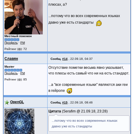
Возвращает значение свойства. При ошиб
плюсах, а?
Variant OlePropertyGet(const std::wstri
{
return OleProperty(name, DISPATCH_PRO
...потому что во всех современных языках
}
давно уже есть стандарты
/* Чтение свойства IDispatch с парамет
name - имя свойства.
Местный покемон
Возвращает значение свойства. При ошиб
Профиль
·
PM
Variant OlePropertyGet(const std::wstri
{
Рейтинг (ф): 72
return OleProperty(name, DISPATCH_PRO
Славян
}
Сообщ.
#14
,
22.09.18, 04:37
Master
Отсутствие пометки весьма явно указывает,
/* Установка свойства IDispatch.
name - имя свойства.
что плюсы есть самый что ни на есть стандарт.
Профиль
·
PM
При ошибке отчитается в лог, поведение
Рейтинг (ф): 85
void OlePropertyPut(const std::wstring&
...а "все современные языки" являются аки геи
{
в гейропе
OleProperty(name, DISPATCH_PROPERTYPUT
}
}
OpenGL
Сообщ.
#15
,
22.09.18, 08:46
Цитата
Serafim @
21.09.18, 23:28
...потому что во всех современных языках
давно уже есть стандарты