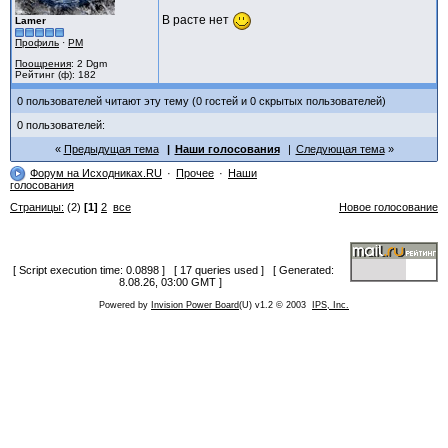
В расте нет
Lamer
Профиль
·
PM
Поощрения
: 2 Dgm
Рейтинг (ф): 182
0 пользователей читают эту тему (0 гостей и 0 скрытых пользователей)
0 пользователей:
Предыдущая тема
Наши голосования
Следующая тема
Форум на Исходниках.RU
Прочее
Наши
голосования
Страницы:
(2)
[1]
2
все
Новое голосование
[ Script execution time: 0.0898 ] [ 17 queries used ] [ Generated:
8.08.26, 03:00 GMT ]
Powered by
Invision Power Board
(U) v1.2 © 2003
IPS, Inc.