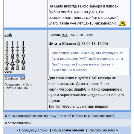
Не было никогда такого выбора в плюсах.
Выбор мог быть только у тех, кто
воспринимает плюсы как "си с классами".
благо, такие уже лет 10-15 как вымерли.
amk
Сообщ.
#15
,
23.02.18, 21:28
Цитата
Славян @
23.02.18, 16:09
Ибо вещали (сильно давно), что операция CMP
(асм-реализация "==0") крайне тормознутая, а
"test" (в случае ! используется, бывает)
существенно быстрее!
Guru
Для сравнения с нулём CMP никогда не
Профиль
·
PM
использовался. Даже в простейших
Поощрения
: 4 Dgm
Рейтинг (ф): 157
компиляторах Small-C и Rat-C сравнение с
нулём обрабатывалось отдельно от общего
случая.
Так что тебе лапшу на уши вешали.
0 пользователей читают эту тему (0 гостей и 0 скрытых пользователей)
0 пользователей:
Предыдущая тема
Наши голосования
Следующая тема