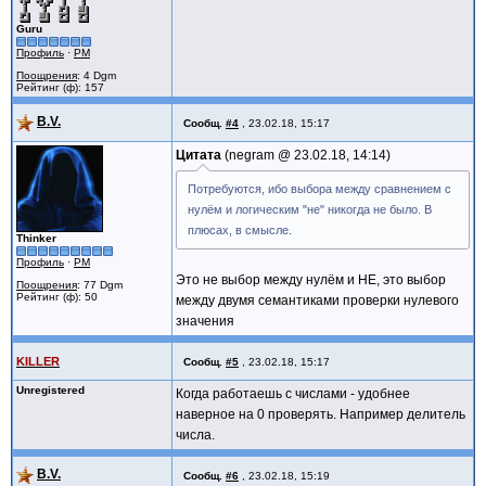
Guru
Профиль
·
PM
Поощрения
: 4 Dgm
Рейтинг (ф): 157
B.V.
Сообщ.
#4
,
23.02.18, 15:17
Цитата
negram @
23.02.18, 14:14
Потребуются, ибо выбора между сравнением с
нулём и логическим "не" никогда не было. В
плюсах, в смысле.
Thinker
Профиль
·
PM
Это не выбор между нулём и НЕ, это выбор
Поощрения
: 77 Dgm
Рейтинг (ф): 50
между двумя семантиками проверки нулевого
значения
KILLER
Сообщ.
#5
,
23.02.18, 15:17
Unregistered
Когда работаешь с числами - удобнее
наверное на 0 проверять. Например делитель
числа.
B.V.
Сообщ.
#6
,
23.02.18, 15:19