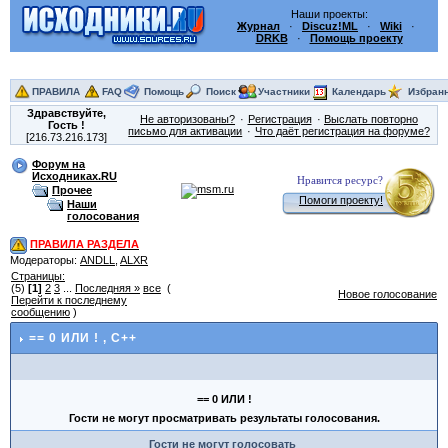
Наши проекты:
Журнал
·
Discuz!ML
·
Wiki
·
DRKB
·
Помощь проекту
ПРАВИЛА
FAQ
Помощь
Поиск
Участники
Календарь
Избран
Здравствуйте,
Не авторизованы?
Регистрация
Выслать повторно
Гость
!
письмо для активации
Что даёт регистрация на форуме?
[216.73.216.173]
Форум на
Исходниках.RU
Нравится ресурс?
Прочее
Помоги проекту!
Наши
голосования
ПРАВИЛА РАЗДЕЛА
Модераторы:
ANDLL
,
ALXR
Страницы:
(5)
[1]
2
3
...
Последняя »
все
(
Новое голосование
Перейти к последнему
сообщению
)
== 0 ИЛИ !
, C++
== 0 ИЛИ !
Гости не могут просматривать результаты голосования.
Гости не могут голосовать