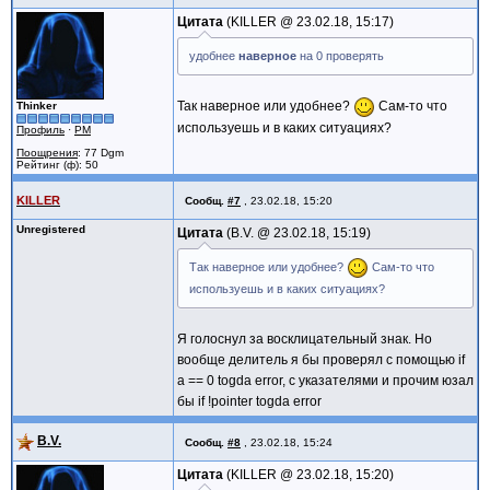
Цитата
KILLER @
23.02.18, 15:17
удобнее
наверное
на 0 проверять
Так наверное или удобнее?
Сам-то что
Thinker
используешь и в каких ситуациях?
Профиль
·
PM
Поощрения
: 77 Dgm
Рейтинг (ф): 50
KILLER
Сообщ.
#7
,
23.02.18, 15:20
Unregistered
Цитата
B.V. @
23.02.18, 15:19
Так наверное или удобнее?
Сам-то что
используешь и в каких ситуациях?
Я голоснул за восклицательный знак. Но
вообще делитель я бы проверял с помощью if
a == 0 togda error, с указателями и прочим юзал
бы if !pointer togda error
B.V.
Сообщ.
#8
,
23.02.18, 15:24
Цитата
KILLER @
23.02.18, 15:20