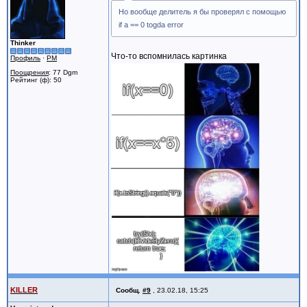
Но вообще делитель я бы проверял с помощью
if a == 0 togda error
Thinker
Что-то вспомнилась картинка
Профиль
·
PM
Поощрения
: 77 Dgm
Рейтинг (ф): 50
KILLER
Сообщ.
#9
,
23.02.18, 15:25