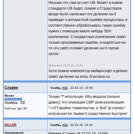
Незнаю что там на счет UB. Может в новом
стандарте UB будет, помню у Страуструпа
вроде было написано что деление на 0
приведет к аппаратной ошибке процессора, и
соответственно обрабатывать такую ошибку
нужно с помощью какого нибудь SEH
исключения. Стандартные исключения ловят
только программные ошибки, и надеяться на
то что catch отловит деление на 0 глупая
затея.
Добавлено
23.02.18, 15:42
Хотя помню компилятор майкрософт в дебаге
ловит деление на ноль. В релизе хз.
Славян
Сообщ.
#12
,
23.02.18, 16:09
Master
Только "!" использую. Ибо вещали (сильно
давно), что операция CMP (асм-реализация
Профиль
·
PM
"==0") крайне тормознутая, а "test" (в случае !
Рейтинг (ф): 85
используется, бывает) существенно быстрее!
KILLER
Сообщ.
#13
,
23.02.18, 16:24
Unregistered
Цитата
Славян @
23.02.18, 16:09