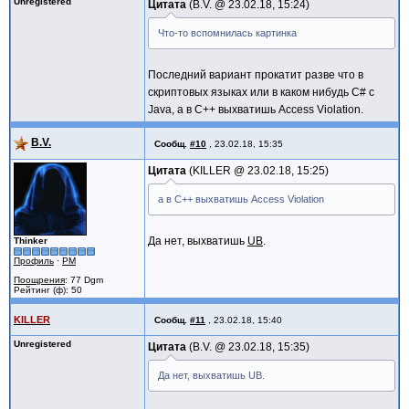
Unregistered
Цитата
B.V. @
23.02.18, 15:24
Что-то вспомнилась картинка
Последний вариант прокатит разве что в
скриптовых языках или в каком нибудь C# с
Java, а в С++ выхватишь Access Violation.
B.V.
Сообщ.
#10
,
23.02.18, 15:35
Цитата
KILLER @
23.02.18, 15:25
а в С++ выхватишь Access Violation
Да нет, выхватишь
UB
.
Thinker
Профиль
·
PM
Поощрения
: 77 Dgm
Рейтинг (ф): 50
KILLER
Сообщ.
#11
,
23.02.18, 15:40
Unregistered
Цитата
B.V. @
23.02.18, 15:35
Да нет, выхватишь UB.