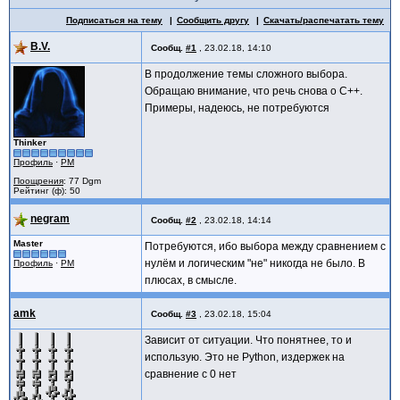
Подписаться на тему
Сообщить другу
Скачать/распечатать тему
B.V.
Сообщ.
#1
,
23.02.18, 14:10
В продолжение темы сложного выбора.
Обращаю внимание, что речь снова о C++.
Примеры, надеюсь, не потребуются
Thinker
Профиль
·
PM
Поощрения
: 77 Dgm
Рейтинг (ф): 50
negram
Сообщ.
#2
,
23.02.18, 14:14
Master
Потребуются, ибо выбора между сравнением с
нулём и логическим "не" никогда не было. В
Профиль
·
PM
плюсах, в смысле.
amk
Сообщ.
#3
,
23.02.18, 15:04
Зависит от ситуации. Что понятнее, то и
использую. Это не Python, издержек на
сравнение с 0 нет