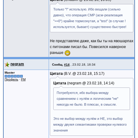
Только "!" использую. Ибо вещали (сильно
давно), что операция CMP (асм-реализация
"==0") крайне тормознутая, а "test" (в случае !
используется, бывает) существенно быстрее!
Не представляю даже, как бы ты на явошарпах
с питонами писал бы. Повесился наверное
раньше
negram
Сообщ.
#14
,
23.02.18, 16:34
Master
Цитата
B.V. @
23.02.18, 15:17
Профиль
·
PM
Цитата
negram @
23.02.18, 14:14
Потребуются, ибо выбора между
сравнением с нулём и логическим "не"
никогда не было. В плюсах, в смысле.
Это не выбор между нулём и НЕ, это выбор
между двумя семантиками проверки нулевого
значения