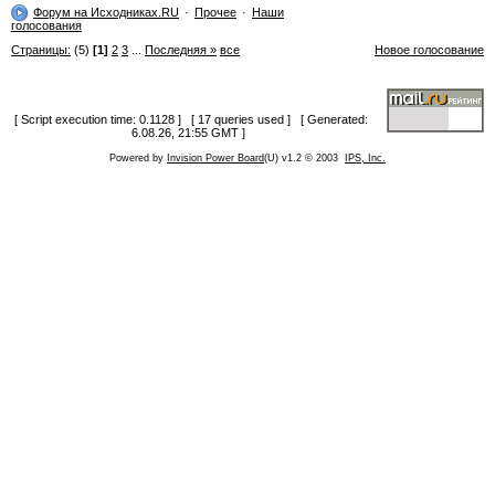
Форум на Исходниках.RU
Прочее
Наши
голосования
Страницы:
(5)
[1]
2
3
...
Последняя »
все
Новое голосование
[ Script execution time: 0.1128 ] [ 17 queries used ] [ Generated:
6.08.26, 21:55 GMT ]
Powered by
Invision Power Board
(U) v1.2 © 2003
IPS, Inc.