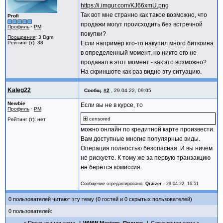
https://i.imgur.com/KJ66xmU.png
Так вот мне странно как такое возможно, что
Profi
продажи могут происходить без встречной
Профиль
·
PM
покупки?
Поощрения
: 3 Dgm
Рейтинг (т): 38
Если например кто-то накупил много биткоина
в определенный момент, но никто его не
продавал в этот момент - как это возможно?
На скриншоте как раз видно эту ситуацию.
Kaleg22
Сообщ.
#2
,
29.04.22, 09:05
Newbie
Если вы не в курсе, то
Профиль
·
PM
censored
Рейтинг (т): нет
можно онлайн по кредитной карте произвести.
Вам доступные многие популярные виды.
Операция полностью безопасная. И вы ничем
не рискуете. К тому же за первую транзакцию
не берётся комиссия.
Сообщение отредактировано:
Qraizer
-
29.04.22, 16:51
0 пользователей читают эту тему (0 гостей и 0 скрытых пользователей)
0 пользователей: