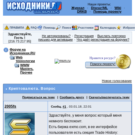
Наши проекты:
Журнал
·
Discuz!ML
·
Wiki
·
DRKB
·
Помощь проекту
ПРАВИЛА
FAQ
Помощь
Поиск
Участники
Календарь
Избран
Здравствуйте,
Не авторизованы?
Регистрация
Выслать повторно
Гость
!
письмо для активации
Что даёт регистрация на форуме?
[216.73.217.95]
Форум на
Исходниках.RU
Web
Нравится ресурс?
технологии
Помоги проекту!
WWW
Masters.
Прочее
Новое голосование
Криптовалюта. Вопрос
Подписаться на тему
Сообщить другу
Скачать/распечатать тему
2005fs
Сообщ.
#1
,
03.01.18, 22:01
Здраствуйте, у меня вопрос который меня
немного беспокоит.
Есть биржа exmo.com, в ее интерфейсе
пользователя есть секция Trade History: