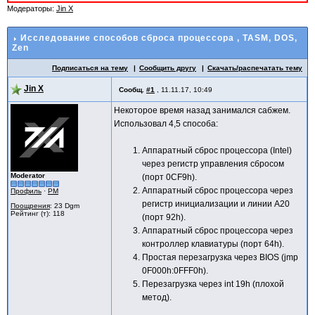
Модераторы:
Jin X
Исследование способов сброса процессора
, TASM, DOS,
Zen
Подписаться на тему
Сообщить другу
Скачать/распечатать тему
Jin X
Сообщ.
#1
,
11.11.17, 10:49
Некоторое время назад занимался сабжем.
Использовал 4,5 способа:
Аппаратный сброс процессора (Intel)
через регистр управления сбросом
Moderator
(порт 0CF9h).
Аппаратный сброс процессора через
Профиль
·
PM
регистр инициализации и линии A20
Поощрения
: 23 Dgm
Рейтинг (т): 118
(порт 92h).
Аппаратный сброс процессора через
контроллер клавиатуры (порт 64h).
Простая перезагрузка через BIOS (jmp
0F000h:0FFF0h).
Перезагрузка через int 19h (плохой
метод).