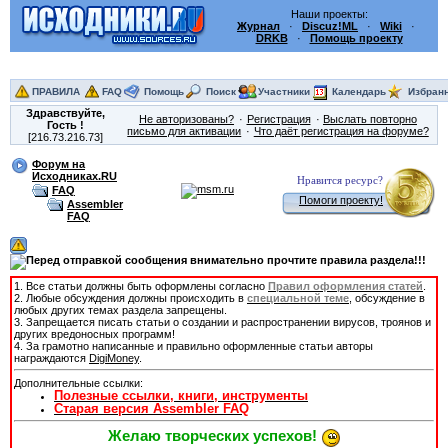
Наши проекты:
Журнал
·
Discuz!ML
·
Wiki
·
DRKB
·
Помощь проекту
ПРАВИЛА
FAQ
Помощь
Поиск
Участники
Календарь
Избран
Здравствуйте,
Не авторизованы?
Регистрация
Выслать повторно
Гость
!
письмо для активации
Что даёт регистрация на форуме?
[216.73.216.73]
Форум на
Исходниках.RU
Нравится ресурс?
FAQ
Помоги проекту!
Assembler
FAQ
1. Все статьи должны быть оформлены согласно
Правил оформления статей
.
2. Любые обсуждения должны происходить в
специальной теме
, обсуждение в
любых других темах раздела запрещены.
3. Запрещается писать статьи о создании и распространении вирусов, троянов и
других вредоносных программ!
4. За грамотно написанные и правильно оформленные статьи авторы
награждаются
DigiMoney
.
Дополнительные ссылки:
Полезные ссылки, книги, инструменты
Старая версия Assembler FAQ
Желаю творческих успехов!