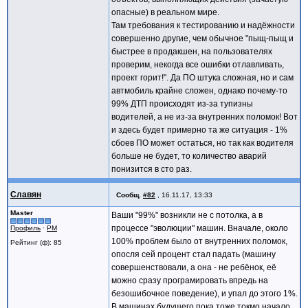
опасные) в реальном мире.
Там требования к тестированию и надёжности
совершенно другие, чем обычное "пыщ-пыщ и
быстрее в продакшен, на пользователях
проверим, некогда все ошибки отлавливать,
проект горит!". Да ПО штука сложная, но и сам
автмобиль крайне сложен, однако почему-то
99% ДТП происходят из-за тупизны
водителей, а не из-за внутренних поломок! Вот
и здесь будет примерно та же ситуация - 1%
сбоев ПО может остаться, но так как водителя
больше не будет, то количество аварий
понизится в сто раз.
Славян
Сообщ.
#82
,
16.11.17, 13:33
Master
Ваши "99%" возникли не с потолка, а в
процессе "эволюции" машин. Вначале, около
Профиль
·
PM
100% проблем было от внутренних поломок,
Рейтинг (ф): 85
опосля сей процент стал падать (машину
совершенствовали, а она - не ребёнок, её
можно сразу програмировать впредь на
безошибочное поведение), и упал до этого 1%.
В машинах будущего пока тоже токмо начало,