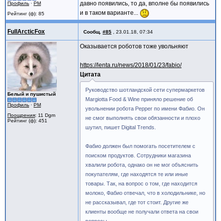
давно появились, то да, вполне бы появились
Профиль
·
PM
и в таком варианте...
Рейтинг (ф): 85
FullArcticFox
Сообщ.
#85
,
23.01.18, 07:34
Оказывается роботов тоже увольняют
https://lenta.ru/news/2018/01/23/fabio/
Цитата
Руководство шотландской сети супермаркетов
Белый и пушистый
Margiotta Food & Wine приняло решение об
Профиль
·
PM
увольнении робота Pepper по имени Фабио. Он
Поощрения
: 11 Dgm
не смог выполнять свои обязанности и плохо
Рейтинг (ф): 451
шутил, пишет Digital Trends.
Фабио должен был помогать посетителем с
поиском продуктов. Сотрудники магазина
хвалили робота, однако он не мог объяснить
покупателям, где находятся те или иные
товары. Так, на вопрос о том, где находится
молоко, Фабио отвечал, что в холодильнике, но
не рассказывал, где тот стоит. Другие же
клиенты вообще не получали ответа на свои