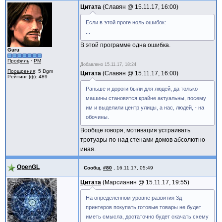
Цитата
Славян @
15.11.17, 16:00
Если в этой проге ноль ошибок:
...
В этой программе одна ошибка.
Guru
Профиль
·
PM
Добавлено
15.11.17, 18:24
Поощрения
: 5 Dgm
Цитата
Славян @
15.11.17, 16:00
Рейтинг (ф): 489
Раньше и дороги были для людей, да только
машины становятся крайне актуальны, посему
им и выделили центр улицы, а нас, людей, - на
обочины.
Вообще говоря, мотивация устраивать
тротуары по-над стенами домов абсолютно
иная.
OpenGL
Сообщ.
#80
,
16.11.17, 05:49
Цитата
Марсианин @
15.11.17, 19:55
На определенном уровне развития 3д
принтеров покупать готовые товары не будет
иметь смысла, достаточно будет скачать схему