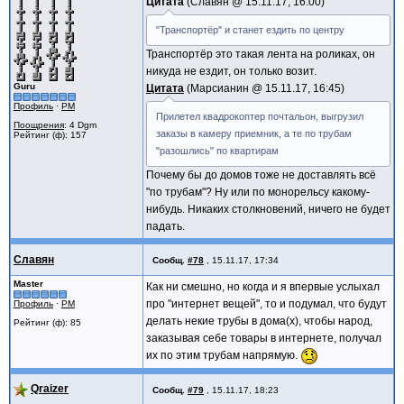
Цитата
Славян @
15.11.17, 16:00
"Транспортёр" и станет ездить по центру
Транспортёр это такая лента на роликах, он
никуда не ездит, он только возит.
Guru
Цитата
Марсианин @
15.11.17, 16:45
Профиль
·
PM
Прилетел квадрокоптер почтальон, выгрузил
Поощрения
: 4 Dgm
заказы в камеру приемник, а те по трубам
Рейтинг (ф): 157
"разошлись" по квартирам
Почему бы до домов тоже не доставлять всё
"по трубам"? Ну или по монорельсу какому-
нибудь. Никаких столкновений, ничего не будет
падать.
Славян
Сообщ.
#78
,
15.11.17, 17:34
Master
Как ни смешно, но когда и я впервые услыхал
про "интернет вещей", то и подумал, что будут
Профиль
·
PM
делать некие трубы в дома(х), чтобы народ,
Рейтинг (ф): 85
заказывая себе товары в интернете, получал
их по этим трубам напрямую.
Qraizer
Сообщ.
#79
,
15.11.17, 18:23