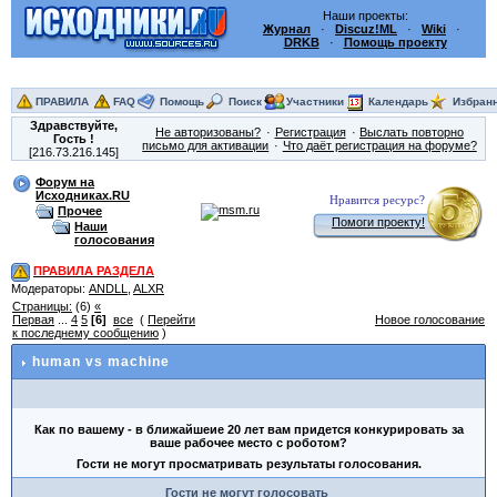
Наши проекты:
Журнал
·
Discuz!ML
·
Wiki
·
DRKB
·
Помощь проекту
ПРАВИЛА
FAQ
Помощь
Поиск
Участники
Календарь
Избран
Здравствуйте,
Не авторизованы?
Регистрация
Выслать повторно
Гость
!
письмо для активации
Что даёт регистрация на форуме?
[216.73.216.145]
Форум на
Исходниках.RU
Нравится ресурс?
Прочее
Помоги проекту!
Наши
голосования
ПРАВИЛА РАЗДЕЛА
Модераторы:
ANDLL
,
ALXR
Страницы:
(6)
«
Первая
...
4
5
[6]
все
(
Перейти
Новое голосование
к последнему сообщению
)
human vs machine
Как по вашему - в ближайшеие 20 лет вам придется конкурировать за
ваше рабочее место с роботом?
Гости не могут просматривать результаты голосования.
Гости не могут голосовать