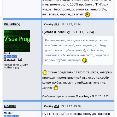
и мы имеем около 100% проблем с "ИИ", кой
упадёт, бесспорно, до этого желанного 1%,
но... время, короче, да опыт.
VisualProg
Сообщ.
#83
,
29.11.17, 12:44
Цитата
Славян @
15.11.17, 17:34
Как ни смешно, но когда и я впервые услыхал
про "интернет вещей", то и подумал, что будут
делать некие трубы в дома(х), чтобы народ,
Profi
заказывая себе товары в интернете, получал их
Профиль
·
PM
по этим трубам напрямую.
Поощрения
: 1 Dgm
Рейтинг (ф): 7
Я уже представил такого хацкера, который
приладит промышленный пылесос на своём
конце трубы, авось что нибудь вытянет на
халяву
Сообщение отредактировано:
VisualProg
-
29.11.17, 12:45
Славян
Сообщ.
#84
,
29.11.17, 13:26
Master
Ну т.к. "хакеры" по электричеству да воде ужо