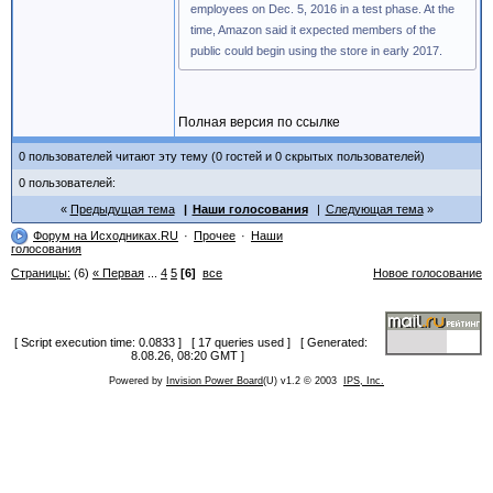
employees on Dec. 5, 2016 in a test phase. At the
time, Amazon said it expected members of the
public could begin using the store in early 2017.
Полная версия по ссылке
0 пользователей читают эту тему (0 гостей и 0 скрытых пользователей)
0 пользователей:
Предыдущая тема
Наши голосования
Следующая тема
Форум на Исходниках.RU
Прочее
Наши
голосования
Страницы:
(6)
« Первая
...
4
5
[6]
все
Новое голосование
[ Script execution time: 0.0833 ] [ 17 queries used ] [ Generated:
8.08.26, 08:20 GMT ]
Powered by
Invision Power Board
(U) v1.2 © 2003
IPS, Inc.