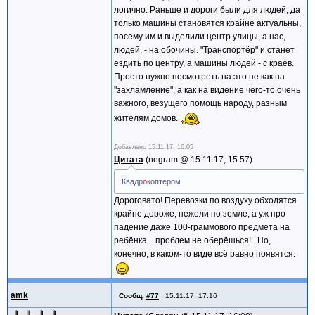
логично. Раньше и дороги были для людей, да
только машины становятся крайне актуальны,
посему им и выделили центр улицы, а нас,
людей, - на обочины. "Транспортёр" и станет
ездить по центру, а машины людей - с краёв.
Просто нужно посмотреть на это не как на
"захламление", а как на видение чего-то очень
важного, везущего помощь народу, разным
жителям домов.
Добавлено
15.11.17, 16:05
Цитата
negram @
15.11.17, 15:57
Квадр
о
коптером
Дороговато! Перевозки по воздуху обходятся
крайне дороже, нежели по земле, а уж про
падение даже 100-граммового предмета на
ребёнка... проблем не оберёшься!.. Но,
конечно, в каком-то виде всё равно появятся.
amk
Сообщ.
#77
,
15.11.17, 17:16