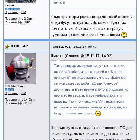
печати
Lamer
Профиль
·
PM
Когда принтеры разовьются до такой степени -
Поощрения
: 2 Dgm
Рейтинг (ф): 182
люди будут не нужны, ибо можно будет их
печатать в любых количествах, и сразу с
нужными знаниями и воспоминаниями
Dark_Sup
Сообщ.
#81
,
16.11.17, 06:47
Цитата
Славян @
15.11.17, 14:03
Так и программы вроде пишут так, что если
правила "соблюдать, то аварий не будет в
принципе", но оказывается, что мы файл для
записи закрыли, дабы таблицу 'синусов'
Full Member
досчитать, а в это время кто-то его удалил, но
Профиль
·
PM
прога то не ведала, и всё начало лажать и
Поощрения
: 14 Dgm
падать... Так что и машины/ИИ, технически
Рейтинг (ф): 1162
исправные, не должны попадать в аварии, но
будут, причём массово!..
Не надо путать стандарты написания ПО для
чисто виртуальных систем - и для реальных
объектов, выполняющих действия (зачастую