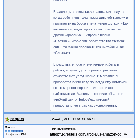
вопросы.
Владелец магазина также рассказал о случае,
когда робот попытался разрядить обстановку и
произвести на босса впечатление шуткой. «Как
называется, когда одна корова шпионит за
другой коровой?» — спросил Фабио. —
«Слежка!» (игра слов: робот ответил «A steak
out», что можно перевести как «Стейк» и как
«Слежка»).
В результате посетители начали избегать
робота, а руководство приняло решение
отказаться от услуг Фабио. В магазине он
проработал всего неделю. Когда ему объявили
об этом, робот спросил, злятся ли его
работодатели. Машину отправили обратно в
учебный центр Heriot-Watt, который
предоставил ее в рамках эксперимента.
negram
Сообщ.
#86
,
23.01.18, 09:24
Master
Тем временем:
https://uk.reuters.com/article/us-amazon-co...y-
Профиль
·
PM