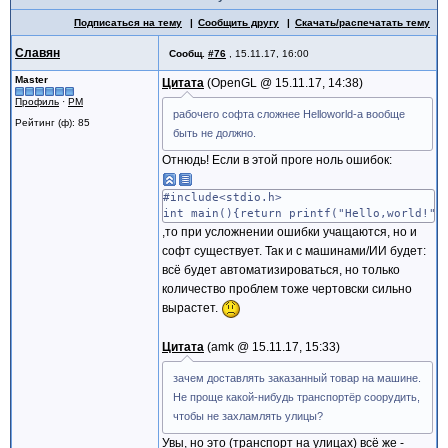
Подписаться на тему
Сообщить другу
Скачать/распечатать тему
Славян
Сообщ.
#76
,
15.11.17, 16:00
Master
Цитата
OpenGL @
15.11.17, 14:38
Профиль
·
PM
рабочего софта сложнее Helloworld-а вообще
Рейтинг (ф): 85
быть не должно.
Отнюдь! Если в этой проге ноль ошибок:
#include<stdio.h>
int main(){return printf("Hello,world!")
,то при усложнении ошибки учащаются, но и
софт существует. Так и с машинами/ИИ будет:
всё будет автоматизироваться, но только
количество проблем тоже чертовски сильно
вырастет.
Цитата
amk @
15.11.17, 15:33
зачем доставлять заказанный товар на машине.
Не проще какой-нибудь транспортёр соорудить,
чтобы не захламлять улицы?
Увы, но это (транспорт на улицах) всё же -