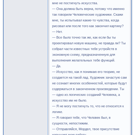
мне не постигнуть искусства.
— Она должна быть верна, потому что именно
так говорили Человеческие художники. Скажи
мне, ты испытывал какие-то чувства, когда
рисовал или после того как закончил картину?
— Нет.
— Все было точно так же, как если бы ты
проектировал новую машину, не правда ли? Ты
собрал части известных тебе устройств в
экономную схему, предназначенную для
выполнения желательных тебе функций.
— Да.
— Искусство, как я понимаю его теорию, не
создается на такой лад. Художник зачастую сам
не сознает многих особенностей, которые будут
содержаться в законченном произведении. Ты
— одно из логических созданий Человека, а
искусство им не было.
— Я не могу постигнуть то, что не относится к
логике.
— Я говорил тебе, что Человек был, в
сущности, непостижим.
— Отправляйся, Мордел, твое присутствие
нарушает мою работу.