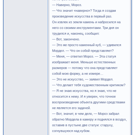
— Наверно, Мороз.
— Что значит «наверно»? Тогда я создам
произведение искусства в первый раз.
Он извлек из земли камень и набросился на
него со своими инструментами. Три дня он
трудился и, наконец, сообщил:
— Вот, закончено.
— Это же просто каменный куб, — удивился
Мордел. — Что он собой представляет?
— Меня, — ответил Мороз. — Эта статуя
изображает меня. Меньше естественных
размеров — потому что она представляет
собой мою форму, а не измере…
— Это не искусство, — заявил Мордел.
— Что делает тебя художественным критиком?
— Я не знаю искусства, но я знаю, что не
относится к нему. И я уверен, что точное
воспроизведение объекта другими средствами
не является его задачей.
— Вот, значит, в чем дело, — Мороз забрал
обратно Мордела в камеру и поднялся в воздух,
оставив в пустыне две статуи: старуху,
согнувшуюся над кубом.