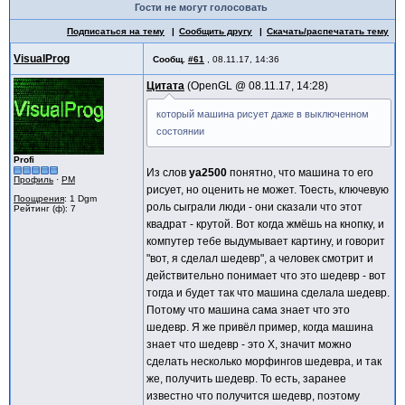
Гости не могут голосовать
Подписаться на тему
Сообщить другу
Скачать/распечатать тему
VisualProg
Сообщ.
#61
,
08.11.17, 14:36
Цитата
OpenGL @
08.11.17, 14:28
который машина рисует даже в выключенном
состоянии
Profi
Из слов
ya2500
понятно, что машина то его
Профиль
·
PM
рисует, но оценить не может. Тоесть, ключевую
Поощрения
: 1 Dgm
роль сыграли люди - они сказали что этот
Рейтинг (ф): 7
квадрат - крутой. Вот когда жмёшь на кнопку, и
компутер тебе выдумывает картину, и говорит
"вот, я сделал шедевр", а человек смотрит и
действительно понимает что это шедевр - вот
тогда и будет так что машина сделала шедевр.
Потому что машина сама знает что это
шедевр. Я же привёл пример, когда машина
знает что шедевр - это X, значит можно
сделать несколько морфингов шедевра, и так
же, получить шедевр. То есть, заранее
известно что получится шедевр, поэтому