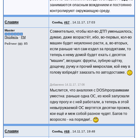
занимаются опасным вождением и постоянно
контролируют окружающую среду.
Славян
Сообщ.
#67
,
14.11.17, 17:03
Master
Сомнительно, чтобы кол-во ДТП уменьшилось;
думаю, даже возрастёт, ибо, во-первых, кол-во
Профиль
·
PM
машин будет неуклонно расти, а, во-вторых,
Рейтинг (ф): 85
если раньше чел сам ездил за продуктами, то
теперь к нему домой будет ехать с десяток
"машин", везущих: фрукты, зубную щётку,
дощечку, ручку и прочий микрохлам, кой ему в
голову взбредёт заказать по автодоставке.
Добавлено
14.11.17, 17:06
Мыслится, что аналогия с DOS/программами
уместна: раньше одна ОС, из коей запускали
одну прогу и с ней работали, а теперь в этой
невыгружаемой ОС вертятся десятки прожек,
кои ещё и меж собой разное чудят. Багов то
возросло - на порядки!..
Славян
Сообщ.
#68
,
14.11.17, 19:48