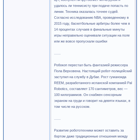
удалось ли теннисисту при подаче попасть по
линии. Техника оказалась точнее судей.
Согласно исследованию NBA, проведенному в
2015 году, баскетбольные арбитры более чем в
14 процентах случаев в финальные минуты
игры неправильно оценивали ситуации на поле
или же вовсе пропускали ошибки
.......
Робокоп перестал быть фантазией режиссера
Пола Верховена. Настоящий робот-полицейский
заступил на службу в Дубае. Рост гуманоида
REEM, разработанного испанской компанией Pal
Robotics, составляет 170 сантиметров, вес —
100 килограммов. Он снабжен сенсорным
экраном на груди и говорит на девяти языках, в
том числе на русском.
.......
Развитие робототехники может оставить за
бортом даже традиционные отношения между