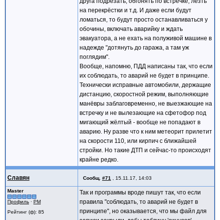
друга подрезать, обгонять по встречке, лезть
на перекрёстки и т.д. И даже если будут
ломаться, то будут просто останавливаться у
обочины, включать аварийку и ждать
эвакуатора, а не ехать на полуживой машине в
надежде "дотянуть до гаража, а там уж
поглядим".
Вообще, напомню, ПДД написаны так, что если
их соблюдать, то аварий не будет в принципе.
Технически исправные автомобили, держащие
дистанцию, скоростной режим, выполняющие
манёвры заблаговременно, не выезжающие на
встречку и не вылезающие на сфетофор под
мигающий жёлтый - вообще не попадают в
аварию. Ну разве что к ним метеорит прилетит
на скорости 110, или кирпич с ближайшей
стройки. Но такие ДТП и сейчас-то происходят
крайне редко.
Славян
Сообщ.
#71
,
15.11.17, 14:03
Master
Так и программы вроде пишут так, что если
правила "соблюдать, то аварий не будет в
Профиль
·
PM
принципе", но оказывается, что мы файл для
Рейтинг (ф): 85