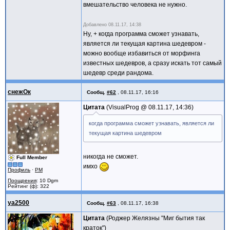
вмешательство человека не нужно.
Добавлено
08.11.17, 14:38
Ну, + когда программа сможет узнавать,
является ли текущая картина шедевром -
можно вообще избавиться от морфинга
известных шедевров, а сразу искать тот самый
шедевр среди рандома.
снежОк
Сообщ.
#62
,
08.11.17, 16:16
Цитата
VisualProg @
08.11.17, 14:36
когда программа сможет узнавать, является ли
текущая картина шедевром
никогда не сможет.
Full Member
имхо
Профиль
·
PM
Поощрения
: 10 Dgm
Рейтинг (ф): 322
ya2500
Сообщ.
#63
,
08.11.17, 16:38
Цитата
Роджер Желязны "Миг бытия так
краток"