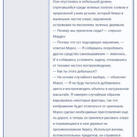
Они опустились в небольшой долине,
спрятавшейся среди зеленых пологих холмов и
прорезанной узким ручьем, который бежал в
маленькое чистое озеро, окруженное
островками по-весеннему зеленых деревьев.
— Почему мы прилетели сюда? — спросил
Мордел.
— Потому что тут подходящее окружение, —
ответил Мороз. — Я собираюсь попробовать
другое средство самовыражения — живопись.
И я собираюсь усложнить задачу, отказавшись
от техники чистого воспроизведения.
— Как ты этого добьешься?
— На основе случайного выбора, — объяснил
Мороз. — Я не буду пытаться дублировать
цвета и воспроизводить объекты в натуральном
масштабе. Я намерен случайным образом
варьировать некоторые факторы, так что
изображение будет отличаться от оригинала.
Мороз сделал необходимые приготовления еще
по дороге, и теперь он принялся рисовать озеро
и отражающиеся в нем деревья на
противоположном берегу. Используя восемь
вспомогательных придатков, он справился