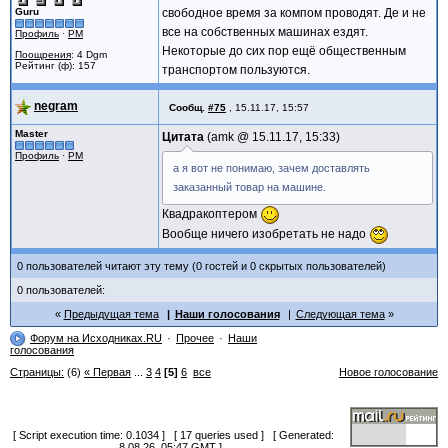
Guru
свободное время за компом проводят. Де и не
все на собственных машинах ездят.
Профиль
·
PM
Некоторые до сих пор ещё общественным
Поощрения
: 4 Dgm
Рейтинг (ф): 157
транспортом пользуются.
negram
Сообщ.
#75
,
15.11.17, 15:57
Master
Цитата
amk @
15.11.17, 15:33
Профиль
·
PM
а я вот не понимаю, зачем доставлять
заказанный товар на машине.
Квадракоптером
Вообще ничего изобретать не надо
0 пользователей читают эту тему (0 гостей и 0 скрытых пользователей)
0 пользователей:
Предыдущая тема
Наши голосования
Следующая тема
Форум на Исходниках.RU
Прочее
Наши
голосования
Страницы:
(6)
« Первая
...
3
4
[5]
6
все
Новое голосование
[ Script execution time: 0.1034 ] [ 17 queries used ] [ Generated:
8.08.26, 05:47 GMT ]