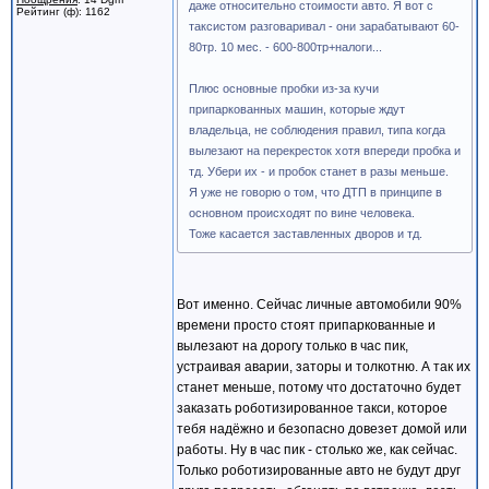
даже относительно стоимости авто. Я вот с
Рейтинг (ф): 1162
таксистом разговаривал - они зарабатывают 60-
80тр. 10 мес. - 600-800тр+налоги...
Плюс основные пробки из-за кучи
припаркованных машин, которые ждут
владельца, не соблюдения правил, типа когда
вылезают на перекресток хотя впереди пробка и
тд. Убери их - и пробок станет в разы меньше.
Я уже не говорю о том, что ДТП в принципе в
основном происходят по вине человека.
Тоже касается заставленных дворов и тд.
Вот именно. Сейчас личные автомобили 90%
времени просто стоят припаркованные и
вылезают на дорогу только в час пик,
устраивая аварии, заторы и толкотню. А так их
станет меньше, потому что достаточно будет
заказать роботизированное такси, которое
тебя надёжно и безопасно довезет домой или
работы. Ну в час пик - столько же, как сейчас.
Только роботизированные авто не будут друг