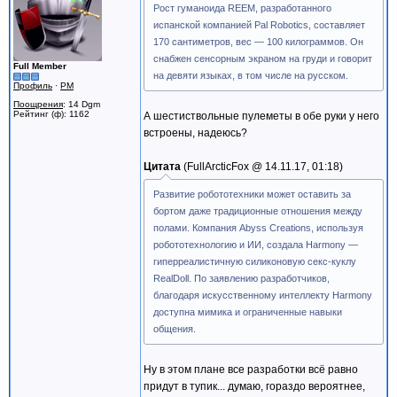
Рост гуманоида REEM, разработанного
испанской компанией Pal Robotics, составляет
170 сантиметров, вес — 100 килограммов. Он
снабжен сенсорным экраном на груди и говорит
Full Member
на девяти языках, в том числе на русском.
Профиль
·
PM
Поощрения
: 14 Dgm
Рейтинг (ф): 1162
А шестиствольные пулеметы в обе руки у него
встроены, надеюсь?
Цитата
FullArcticFox @
14.11.17, 01:18
Развитие робототехники может оставить за
бортом даже традиционные отношения между
полами. Компания Abyss Creations, используя
робототехнологию и ИИ, создала Harmony —
гиперреалистичную силиконовую секс-куклу
RealDoll. По заявлению разработчиков,
благодаря искусственному интеллекту Harmony
доступна мимика и ограниченные навыки
общения.
Ну в этом плане все разработки всё равно
придут в тупик... думаю, гораздо вероятнее,