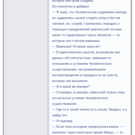
которой они были созданы.
Он помолчал и добавил:
— Я знаю, что Человеческие художники никогда
не задавались целью создать искусство как
таковое, но, скорей, стремились передать с
помощью определенной живописной техники
какие-то характерные черты объектов — те,
которые они считали важными.
— Важными? В каком смысле?
— В единственном смысле, возможном при
данных обстоятельствах: важными по
отношению к условиям Человеческого
существования, заслуживающими
воспроизведения и передачи из-за чувств,
которые они вызывали.
— И в какой же манере?
— Очевидно, в манере, известной только тому,
кто испытал условия Человеческого
существования.
— Где-то в твоей логике есть изъян, Мордел, и я
найду его.
— Я подожду.
— Если твоя исходная предпосылка верна, —
произнес через некоторое время Мороз, — то