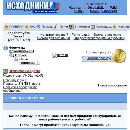
Наши проекты:
Журнал
·
Discuz!ML
·
Wiki
·
DRKB
·
Помощь проекту
ПРАВИЛА
FAQ
Помощь
Поиск
Участники
Календарь
Избран
Здравствуйте,
Не авторизованы?
Регистрация
Выслать повторно
Гость
!
письмо для активации
Что даёт регистрация на форуме?
[216.73.216.62]
Форум на
Исходниках.RU
Нравится ресурс?
Прочее
Помоги проекту!
Наши
голосования
ПРАВИЛА РАЗДЕЛА
Модераторы:
ANDLL
,
ALXR
Страницы:
(6)
«
Первая
...
3
4
[5]
6
все
(
Новое голосование
Перейти к последнему
сообщению
)
human vs machine
Как по вашему - в ближайшеие 20 лет вам придется конкурировать за
ваше рабочее место с роботом?
Гости не могут просматривать результаты голосования.