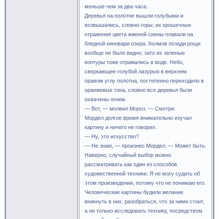
меньше чем за два часа.
Деревья на полотне вышли голубыми и
возвышались, словно горы; их крошечные
отражения цвета жженой сиены плавали на
бледной киновари озера. Холмов позади рощи
вообще не было видно, зато их зеленые
контуры тоже отражались в воде. Небо,
сверкающее голубой лазурью в верхнем
правом углу полотна, постепенно переходило в
оранжевые тона, словно все деревья были
охвачены огнем.
— Вот, — молвил Мороз. — Смотри.
Мордел долгое время внимательно изучал
картину и ничего не говорил.
— Ну, это искусство?
— Не знаю, — произнес Мордел. — Может быть.
Наверно, случайный выбор можно
рассматривать как один из способов
художественной техники. Я не могу судить об
этом произведении, потому что не понимаю его.
Человеческие картины будили желание
вникнуть в них, разобраться, что за ними стоит,
а не только исследовать технику, посредством