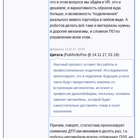
что в этом вопросе мы уйдём в VR, это и
дешевле, и вариативность образов куда
больше, и возможность "подключения"
реального живого партнёра в любом виде. А
роботов делать всё-таки и материалы нужны,
и дорогие механизмы, и сложное ПО по
управлению всем этим...
Добавлено
14.11.17, 10:53
Цитата
FullArcticFox @
14.11.17, 01:18
Научный прогресс оставит без работы и
профессиональных водителей. Исследователи
прогнозируют, что в недалеком будущем услуги
такси будут предоставлять машины со
встроенным автопилотом, исчезнет и
профессия дальнобойщика, поскольку человека
заменит автомобиль, который будет
самостоятельно доставлять товар в пункт
назначения.
Причем, говорят, статистика прогнозирует
снижение ДТП как минимум в десять раз, т.к.
роботы-автомобили всегда соблюдают ПДД, не