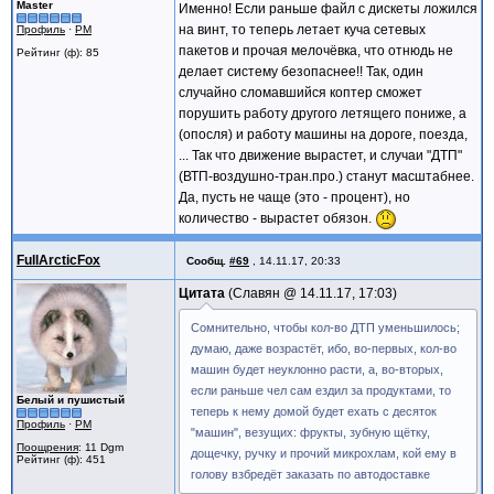
Master
Именно! Если раньше файл с дискеты ложился
на винт, то теперь летает куча сетевых
Профиль
·
PM
пакетов и прочая мелочёвка, что отнюдь не
Рейтинг (ф): 85
делает систему безопаснее!! Так, один
случайно сломавшийся коптер сможет
порушить работу другого летящего пониже, а
(опосля) и работу машины на дороге, поезда,
... Так что движение вырастет, и случаи "ДТП"
(ВТП-воздушно-тран.про.) станут масштабнее.
Да, пусть не чаще (это - процент), но
количество - вырастет обязон.
FullArcticFox
Сообщ.
#69
,
14.11.17, 20:33
Цитата
Славян @
14.11.17, 17:03
Сомнительно, чтобы кол-во ДТП уменьшилось;
думаю, даже возрастёт, ибо, во-первых, кол-во
машин будет неуклонно расти, а, во-вторых,
если раньше чел сам ездил за продуктами, то
Белый и пушистый
теперь к нему домой будет ехать с десяток
Профиль
·
PM
"машин", везущих: фрукты, зубную щётку,
Поощрения
: 11 Dgm
дощечку, ручку и прочий микрохлам, кой ему в
Рейтинг (ф): 451
голову взбредёт заказать по автодоставке