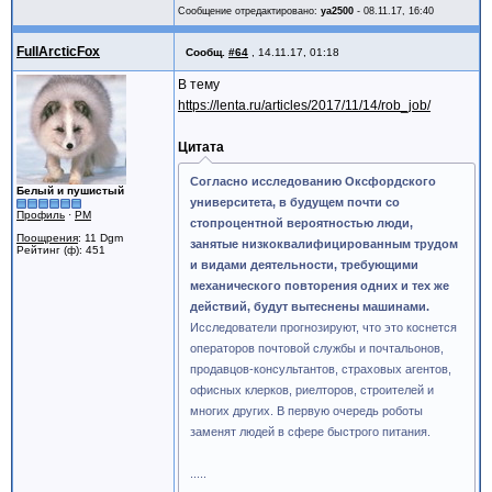
Сообщение отредактировано:
ya2500
-
08.11.17, 16:40
FullArcticFox
Сообщ.
#64
,
14.11.17, 01:18
В тему
https://lenta.ru/articles/2017/11/14/rob_job/
Цитата
Согласно исследованию Оксфордского
Белый и пушистый
университета, в будущем почти со
Профиль
·
PM
стопроцентной вероятностью люди,
Поощрения
: 11 Dgm
занятые низкоквалифицированным трудом
Рейтинг (ф): 451
и видами деятельности, требующими
механического повторения одних и тех же
действий, будут вытеснены машинами.
Исследователи прогнозируют, что это коснется
операторов почтовой службы и почтальонов,
продавцов-консультантов, страховых агентов,
офисных клерков, риелторов, строителей и
многих других. В первую очередь роботы
заменят людей в сфере быстрого питания.
.....