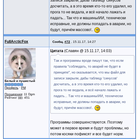
записи закрыли, дабы таблицу 'синусов'
досчитать, а в это время кто-то его удалил, но
прога то не ведала, и всё начало лажать и
падать... Так что и машины/ИИ, технически
исправные, не должны попадать в аварии, но
будут, причём массово!..
FullArcticFox
Сообщ.
#72
,
15.11.17, 14:27
Цитата
Славян @
15.11.17, 14:03
Так и программы вроде пишут так, что если
правила "соблюдать, то аварий не будет в
принципе", но оказывается, что мы файл для
записи закрыли, дабы таблицу 'синусов'
Белый и пушистый
досчитать, а в это время кто-то его удалил, но
Профиль
·
PM
прога то не ведала, и всё начало лажать и
Поощрения
: 11 Dgm
падать... Так что и машины/ИИ, технически
Рейтинг (ф): 451
исправные, не должны попадать в аварии, но
будут, причём массово!..
Программы совершенствуются. Поэтому
может в первое время и будут проблемы, но
потом косяки пофиксят и все будет норм.