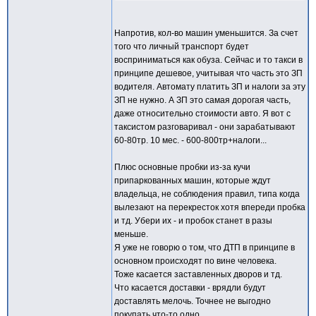
Напротив, кол-во машин уменьшится. За счет
того что личный транспорт будет
восприниматься как обуза. Сейчас и то такси в
принципе дешевое, учитывая что часть это ЗП
водителя. Автомату платить ЗП и налоги за эту
ЗП не нужно. А ЗП это самая дорогая часть,
даже относительно стоимости авто. Я вот с
таксистом разговаривал - они зарабатывают
60-80тр. 10 мес. - 600-800тр+налоги...
Плюс основные пробки из-за кучи
припаркованных машин, которые ждут
владельца, не соблюдения правил, типа когда
вылезают на перекресток хотя впереди пробка
и тд. Убери их - и пробок станет в разы
меньше.
Я уже не говорю о том, что ДТП в принципе в
основном происходят по вине человека.
Тоже касается заставленных дворов и тд.
Что касается доставки - врядли будут
доставлять мелочь. Точнее не выгодно
покупать что-то одно.