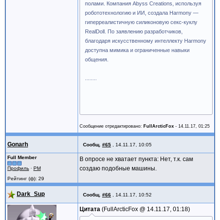
полами. Компания Abyss Creations, используя
робототехнологию и ИИ, создала Harmony —
гиперреалистичную силиконовую секс-куклу
RealDoll. По заявлению разработчиков,
благодаря искусственному интеллекту Harmony
доступна мимика и ограниченные навыки
общения.
........
Сообщение отредактировано:
FullArcticFox
-
14.11.17, 01:25
Gonarh
Сообщ.
#65
,
14.11.17, 10:05
Full Member
В опросе не хватает пункта: Нет, т.к. сам
создаю подобные машины.
Профиль
·
PM
Рейтинг (ф): 29
Dark_Sup
Сообщ.
#66
,
14.11.17, 10:52
Цитата
FullArcticFox @
14.11.17, 01:18