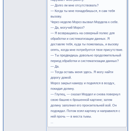
— Долго ли мне отсутствовать?
— Когда ты мне понадобишься, я сам тебя
вызову.
Через неделю Мороз вызвал Мордела к себе.
— Да, могучий Мороз?
— Я возвращаюсь на северный полюс для
обработки и систематизации данных. Я
доставлю тебя, куда ты пожелаешь, и вызову
опять, когда мне потребуется твое присутствие.
— Ты предвидишь довольно продолжительный
период обработки и систематизации данных?
— Да.
— Тогда оставь меня здесь. Я могу найти
дорогу домой.
Мороз закрыл камеру и поднялся в воздух,
покидая долину.
— Глупец, — сказал Мордел и снова повернул
свою башню к брошенной картине; затем
долину заполнил его пронзительней вой. Он
подождал. Потом взял картину и направился с
ней прочь — в места тьмы.
...