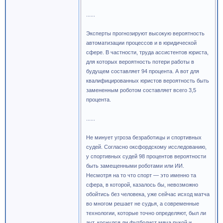
......
Эксперты прогнозируют высокую вероятность
автоматизации процессов и в юридической
сфере. В частности, труда ассистентов юриста,
для которых вероятность потери работы в
будущем составляет 94 процента. А вот для
квалифицированных юристов вероятность быть
замененным роботом составляет всего 3,5
процента.
......
Не минует угроза безработицы и спортивных
судей. Согласно оксфордскому исследованию,
у спортивных судей 98 процентов вероятности
быть замещенными роботами или ИИ.
Несмотря на то что спорт — это именно та
сфера, в которой, казалось бы, невозможно
обойтись без человека, уже сейчас исход матча
во многом решает не судья, а современные
технологии, которые точно определяют, был ли
аут, коснулся ли футболист мяча рукой и