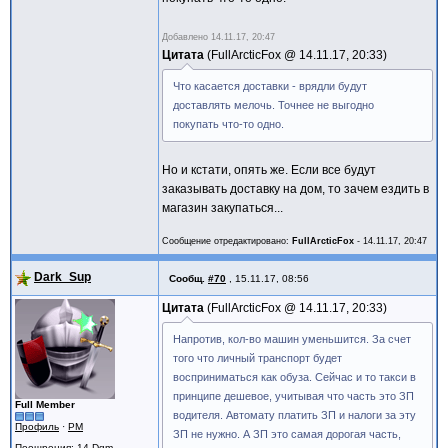
Добавлено
14.11.17, 20:47
Цитата
FullArcticFox @
14.11.17, 20:33
Что касается доставки - врядли будут
доставлять мелочь. Точнее не выгодно
покупать что-то одно.
Но и кстати, опять же. Если все будут
заказывать доставку на дом, то зачем ездить в
магазин закупаться...
Сообщение отредактировано:
FullArcticFox
-
14.11.17, 20:47
Dark_Sup
Сообщ.
#70
,
15.11.17, 08:56
Цитата
FullArcticFox @
14.11.17, 20:33
Напротив, кол-во машин уменьшится. За счет
того что личный транспорт будет
восприниматься как обуза. Сейчас и то такси в
принципе дешевое, учитывая что часть это ЗП
Full Member
водителя. Автомату платить ЗП и налоги за эту
Профиль
·
PM
ЗП не нужно. А ЗП это самая дорогая часть,
Поощрения
: 14 Dgm