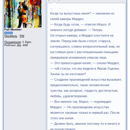
...
Когда ты выпустишь меня? — напомнил из
своей камеры Мордел.
— Когда буду готов, — ответил Мороз. И
Full Member
немного погодя добавил: — Теперь.
Он открыл камеру, и Мордел спустился на
Профиль
·
PM
землю. Перед ним была статуя: старуха,
Поощрения
: 1 Dgm
Рейтинг (ф): 489
согнувшаяся, словно вопросительный знак, ее
костлявые руки с растопыренными пальцами
прикрывали искаженное ужасом лицо.
— Это превосходная копия, — сказал Мордел,
— той статуи, что мы видели в Ярком Ущелье.
Зачем ты ее изготовил?
— Создание произведений искусства вызывает,
предположительно, такие человеческие
чувства, как катарсис, гордость достигнутым,
любовь, удовлетворение.
— Все именно так, Мороз, — подтвердил
Мордел. — Но произведение искусства
является таковым только в первый раз. После
этого оно копия.
— Должно быть, именно поэтому-то я ничего и
не почувствовал.