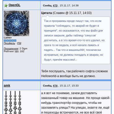
OpenGL
Сообщ.
#73
,
15.11.17, 14:38
Цитата
Славян @
15.11.17, 14:03
Так и программы вроде пишут так, что если
правила "соблюдать, то аварий не будет в
принципе", но оказывается, что мы файл для
записи закрыли, дабы таблицу 'синусов'
Lamer
досчитать, а в это время кто-то его удалил, но
Профиль
·
PM
прога то не ведала, и всё начало лажать и
Поощрения
: 2 Dgm
падать... Так что и машины/ИИ, технически
Рейтинг (ф): 182
исправные, не должны попадать в аварии, но
будут, причём массово!..
Тебя послушать, так рабочего софта сложнее
Helloworld-а вообще быть не должно.
amk
Сообщ.
#74
,
15.11.17, 15:33
а я вот не понимаю, зачем доставлять
заказанный товар на машине. Не проще какой-
нибудь транспортёр соорудить, чтобы не
захламлять улицы? На улицах, знаете ли, ещё
и пешеходы встречаются, не все всё своё