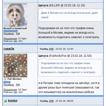
Цитата
KILLER @
23.02.18, 11:16
Даже в Москве его не всегда используют, даже
зимой
Подозреваю из-за того что трафик очень
Белый и пушистый
большой в Москве, видимо не всегда есть
Профиль
·
PM
возможность подогнать самолет к телетрапу.
Поощрения
: 11 Dgm
Рейтинг (ф): 451
снежОк
Сообщ.
#74
,
23.02.18, 12:40
Цитата
FullArcticFox @
23.02.18, 11:53
Подозреваю из-за того что трафик очень
большой в Москве, видимо не всегда есть
возможность подогнать самолет к телетрапу.
Full Member
я в Питере тоже попадала на автобус, хотя в
Профиль
·
PM
другие разы был телетрап (оказывается, так
Поощрения
: 10 Dgm
это называется)) на аналогичных рейсах.
Рейтинг (ф): 322
kosten
Сообщ.
#75
,
27.02.18, 08:05