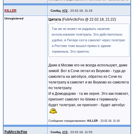
KILLER
Сообщ.
#72
,
23.02.18, 11:16
Unregistered
Цитата
FullArcticFox @
22.02.18, 21:22
Так же не может не радовать наличие
использования телетрапа. Это действительно
удобно, в Питере сел в самолет через телетрап
и Ростове тоже вышел прямо в здание
терминала. Это приятно.
Даже в Москве его не всегда используют, даже
зимой. Вот в Сочи летал из Внуково - туда до
самолета на автобусе, обратно из Сочи по
телетрапу в самолет и во Внуково из самолета
по телетрапу.
И в Домодедово - та же херня. Это как повезет,
пригонят самолет по ближе к терминалу -
будет телетрап, не пригонят - будет автобус
Сообщение отредактировано:
KILLER
-
23.02.18, 11:16
FullArcticFox
Сообщ.
#73
,
23.02.18, 11:53