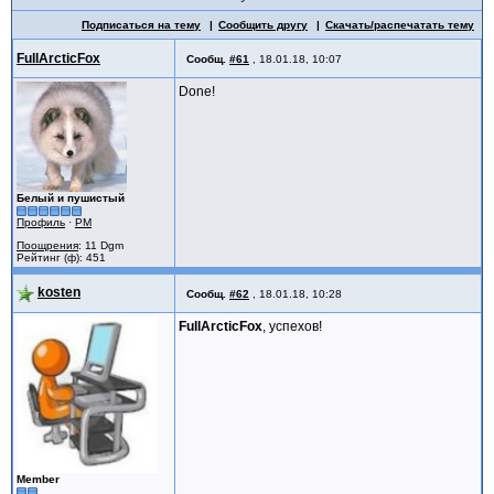
Подписаться на тему
Сообщить другу
Скачать/распечатать тему
FullArcticFox
Сообщ.
#61
,
18.01.18, 10:07
Done!
Белый и пушистый
Профиль
·
PM
Поощрения
: 11 Dgm
Рейтинг (ф): 451
kosten
Сообщ.
#62
,
18.01.18, 10:28
FullArcticFox
, успехов!
Member