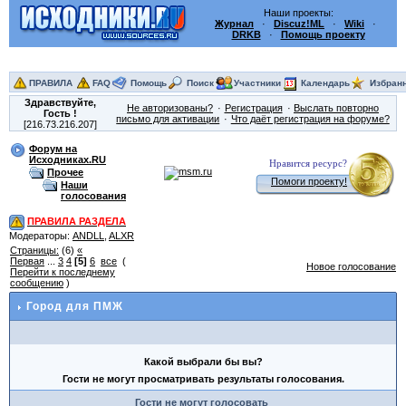
Наши проекты:
Журнал
·
Discuz!ML
·
Wiki
·
DRKB
·
Помощь проекту
ПРАВИЛА
FAQ
Помощь
Поиск
Участники
Календарь
Избран
Здравствуйте,
Не авторизованы?
Регистрация
Выслать повторно
Гость
!
письмо для активации
Что даёт регистрация на форуме?
[216.73.216.207]
Форум на
Исходниках.RU
Нравится ресурс?
Прочее
Помоги проекту!
Наши
голосования
ПРАВИЛА РАЗДЕЛА
Модераторы:
ANDLL
,
ALXR
Страницы:
(6)
«
Первая
...
3
4
[5]
6
все
(
Новое голосование
Перейти к последнему
сообщению
)
Город для ПМЖ
Какой выбрали бы вы?
Гости не могут просматривать результаты голосования.
Гости не могут голосовать