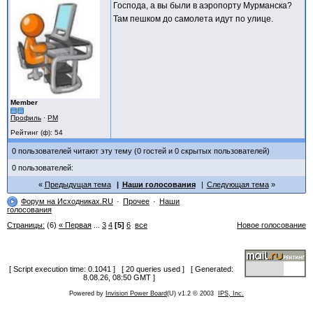
Господа, а вы были в аэропорту Мурманска?
Там пешком до самолета идут по улице.
Member
Профиль
·
PM
Рейтинг (ф): 54
0 пользователей читают эту тему (0 гостей и 0 скрытых пользователей)
0 пользователей:
Предыдущая тема
Наши голосования
Следующая тема
Форум на Исходниках.RU
Прочее
Наши
голосования
Страницы:
(6)
« Первая
...
3
4
[5]
6
все
Новое голосование
[ Script execution time: 0.1041 ] [ 20 queries used ] [ Generated:
8.08.26, 08:50 GMT ]
Powered by
Invision Power Board
(U) v1.2 © 2003
IPS, Inc.