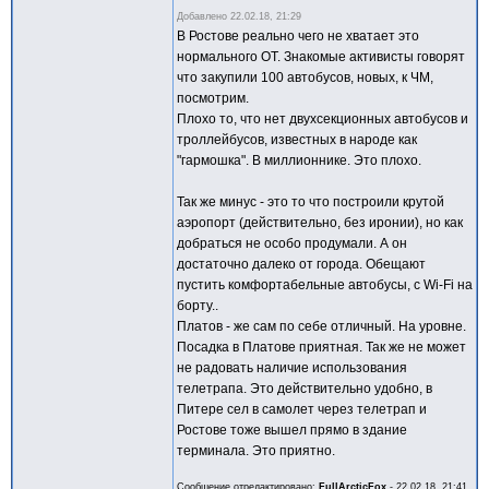
Добавлено
22.02.18, 21:29
В Ростове реально чего не хватает это
нормального ОТ. Знакомые активисты говорят
что закупили 100 автобусов, новых, к ЧМ,
посмотрим.
Плохо то, что нет двухсекционных автобусов и
троллейбусов, известных в народе как
"гармошка". В миллионнике. Это плохо.
Так же минус - это то что построили крутой
аэропорт (действительно, без иронии), но как
добраться не особо продумали. А он
достаточно далеко от города. Обещают
пустить комфортабельные автобусы, с Wi-Fi на
борту..
Платов - же сам по себе отличный. На уровне.
Посадка в Платове приятная. Так же не может
не радовать наличие использования
телетрапа. Это действительно удобно, в
Питере сел в самолет через телетрап и
Ростове тоже вышел прямо в здание
терминала. Это приятно.
Сообщение отредактировано:
FullArcticFox
-
22.02.18, 21:41