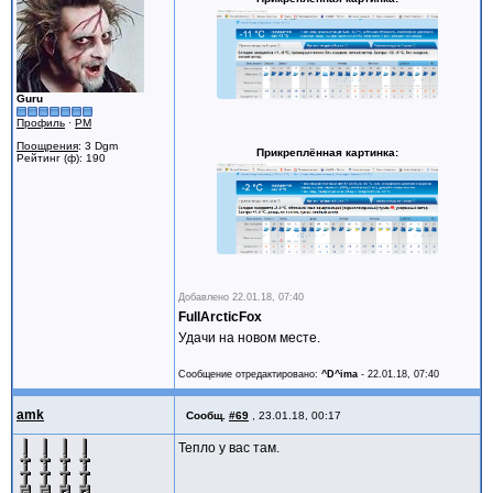
Guru
Профиль
·
PM
Поощрения
: 3 Dgm
Прикреплённая картинка
Рейтинг (ф): 190
Добавлено
22.01.18, 07:40
FullArcticFox
Удачи на новом месте.
Сообщение отредактировано:
^D^ima
-
22.01.18, 07:40
amk
Сообщ.
#69
,
23.01.18, 00:17
Тепло у вас там.