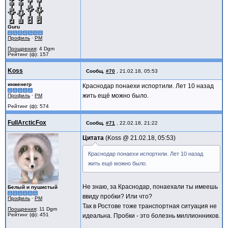
Guru
Профиль
·
PM
Поощрения
: 4 Dgm
Рейтинг (ф): 157
Koss
Сообщ.
#70
,
21.02.18, 05:53
инженегр
Краснодар понаехи испортили. Лет 10 назад
жить ещё можно было.
Профиль
·
PM
Рейтинг (ф): 574
FullArcticFox
Сообщ.
#71
,
22.02.18, 21:22
Цитата
Koss @
21.02.18, 05:53
Краснодар понаехи испортили. Лет 10 назад
жить ещё можно было.
Не знаю, за Краснодар, понаехали ты имеешь
Белый и пушистый
ввиду пробки? Или что?
Профиль
·
PM
Так в Ростове тоже транспортная ситуация не
Поощрения
: 11 Dgm
Рейтинг (ф): 451
идеальна. Пробки - это болезнь миллионников.