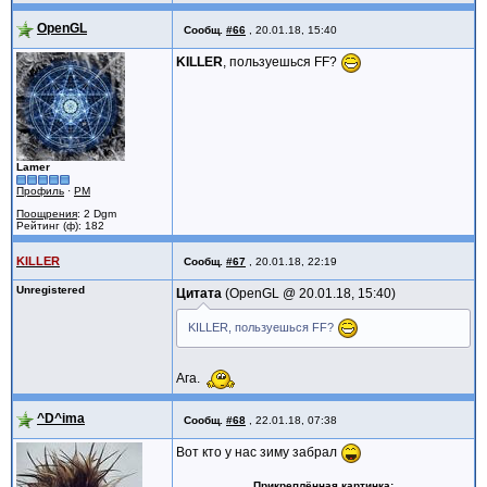
OpenGL
Сообщ.
#66
,
20.01.18, 15:40
KILLER
, пользуешься FF?
Lamer
Профиль
·
PM
Поощрения
: 2 Dgm
Рейтинг (ф): 182
KILLER
Сообщ.
#67
,
20.01.18, 22:19
Unregistered
Цитата
OpenGL @
20.01.18, 15:40
KILLER, пользуешься FF?
Ага.
^D^ima
Сообщ.
#68
,
22.01.18, 07:38
Вот кто у нас зиму забрал
Прикреплённая картинка