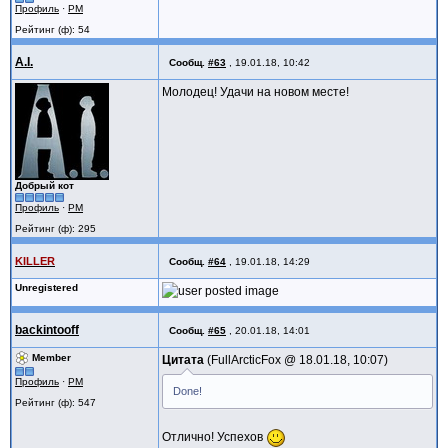
Профиль
·
PM
Рейтинг (ф): 54
A.I.
Сообщ.
#63
,
19.01.18, 10:42
Молодец! Удачи на новом месте!
Добрый кот
Профиль
·
PM
Рейтинг (ф): 295
KILLER
Сообщ.
#64
,
19.01.18, 14:29
Unregistered
backintooff
Сообщ.
#65
,
20.01.18, 14:01
Member
Цитата
FullArcticFox @
18.01.18, 10:07
Профиль
·
PM
Done!
Рейтинг (ф): 547
Отлично! Успехов