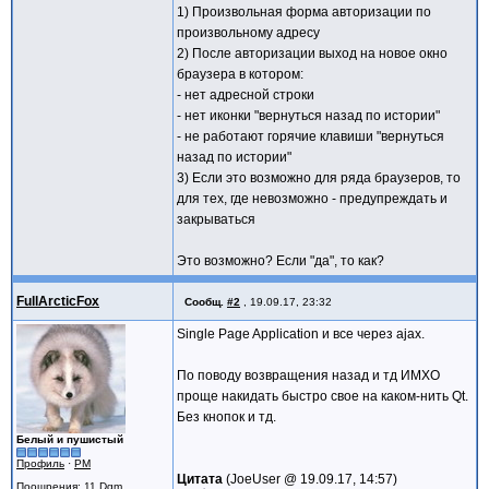
1) Произвольная форма авторизации по
произвольному адресу
2) После авторизации выход на новое окно
браузера в котором:
- нет адресной строки
- нет иконки "вернуться назад по истории"
- не работают горячие клавиши "вернуться
назад по истории"
3) Если это возможно для ряда браузеров, то
для тех, где невозможно - предупреждать и
закрываться
Это возможно? Если "да", то как?
FullArcticFox
Сообщ.
#2
,
19.09.17, 23:32
Single Page Application и все через ajax.
По поводу возвращения назад и тд ИМХО
проще накидать быстро свое на каком-нить Qt.
Без кнопок и тд.
Белый и пушистый
Профиль
·
PM
Цитата
JoeUser @
19.09.17, 14:57
Поощрения
: 11 Dgm