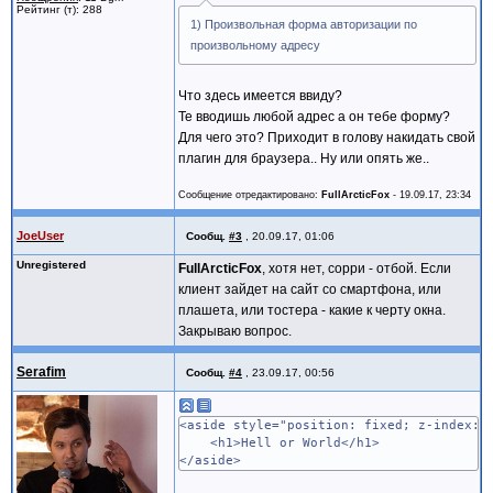
Рейтинг (т): 288
1) Произвольная форма авторизации по
произвольному адресу
Что здесь имеется ввиду?
Те вводишь любой адрес а он тебе форму?
Для чего это? Приходит в голову накидать свой
плагин для браузера.. Ну или опять же..
Сообщение отредактировано:
FullArcticFox
-
19.09.17, 23:34
JoeUser
Сообщ.
#3
,
20.09.17, 01:06
Unregistered
FullArcticFox
, хотя нет, сорри - отбой. Если
клиент зайдет на сайт со смартфона, или
плашета, или тостера - какие к черту окна.
Закрываю вопрос.
Serafim
Сообщ.
#4
,
23.09.17, 00:56
<aside style="position: fixed; z-index: 
<h1>Hell or World</h1>
</aside>