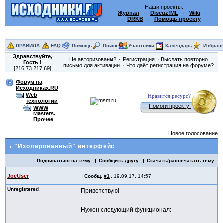
Наши проекты:
Журнал
·
Discuz!ML
·
Wiki
·
DRKB
·
Помощь проекту
ПРАВИЛА
FAQ
Помощь
Поиск
Участники
Календарь
Избран
Здравствуйте,
Не авторизованы?
Регистрация
Выслать повторно
Гость
!
письмо для активации
Что даёт регистрация на форуме?
[216.73.217.69]
Форум на
Исходниках.RU
Web
Нравится ресурс?
технологии
Помоги проекту!
WWW
Masters.
Прочее
Новое голосование
"Изолированный" интерфейс
Подписаться на тему
Сообщить другу
Скачать/распечатать тему
JoeUser
Сообщ.
#1
,
19.09.17, 14:57
Unregistered
Приветствую!
Нужен следующий функционал: