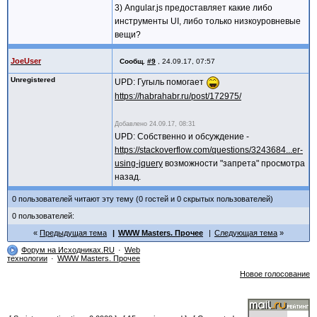
3) Angular.js предоставляет какие либо
инструменты UI, либо только низкоуровневые
вещи?
JoeUser
Сообщ.
#9
,
24.09.17, 07:57
Unregistered
UPD: Гугыль помогает
https://habrahabr.ru/post/172975/
Добавлено
24.09.17, 08:31
UPD: Собственно и обсуждение -
https://stackoverflow.com/questions/3243684...er-
using-jquery
возможности "запрета" просмотра
назад.
0 пользователей читают эту тему (0 гостей и 0 скрытых пользователей)
0 пользователей:
Предыдущая тема
WWW Masters. Прочее
Следующая тема
Форум на Исходниках.RU
Web
технологии
WWW Masters. Прочее
Новое голосование