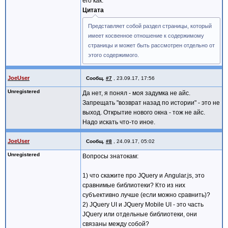
его как:
Цитата
Представляет собой раздел страницы, который
имеет косвенное отношение к содержимому
страницы и может быть рассмотрен отдельно от
этого содержимого.
JoeUser
Сообщ.
#7
,
23.09.17, 17:56
Unregistered
Да нет, я понял - моя задумка не айс.
Запрещать "возврат назад по истории" - это не
выход. Открытие нового окна - тож не айс.
Надо искать что-то иное.
JoeUser
Сообщ.
#8
,
24.09.17, 05:02
Unregistered
Вопросы знатокам:
1) что скажите про JQuery и Angular.js, это
сравнимые библиотеки? Кто из них
субъективно лучше (если можно сравнить)?
2) JQuery UI и JQuery Mobile UI - это часть
JQuery или отдельные библиотеки, они
связаны между собой?