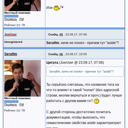
Изи
Местный покемон
Профиль
·
PM
Рейтинг (т): 79
JoeUser
Сообщ.
#5
,
23.09.17, 07:06
Unregistered
Serafim
, ниче не понял - причем тут "aside"?
Serafim
Сообщ.
#6
,
23.09.17, 15:55
Цитата
JoeUser @
23.09.17, 07:06
Serafim, ниче не понял - причем тут "aside"?
Ты серьёзно считаешь, что название тега на
что-то влияет и такой "попап" (без адресной
строки, кнопки вернуться и проч.) будет лучше
Местный покемон
работать с другим каким-то?
Профиль
·
PM
Рейтинг (т): 79
С другой стороны достаточно почитать
документацию, чтобы выяснить, что
семантические свойства aside характеризуют