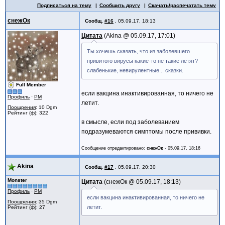
Подписаться на тему
Сообщить другу
Скачать/распечатать тему
снежОк
Сообщ.
#16
,
05.09.17, 18:13
Цитата
Akina @
05.09.17, 17:01
Ты хочешь сказать, что из заболевшего
привитого вирусы какие-то не такие летят?
слабенькие, невирулентные... сказки.
Full Member
если вакцина инактивированная, то ничего не
Профиль
·
PM
летит.
Поощрения
: 10 Dgm
Рейтинг (ф): 322
в смысле, если под заболеванием
подразумеваются симптомы после прививки.
Сообщение отредактировано:
снежОк
-
05.09.17, 18:16
Akina
Сообщ.
#17
,
05.09.17, 20:30
Monster
Цитата
снежОк @
05.09.17, 18:13
Профиль
·
PM
если вакцина инактивированная, то ничего не
Поощрения
: 35 Dgm
летит.
Рейтинг (ф): 27