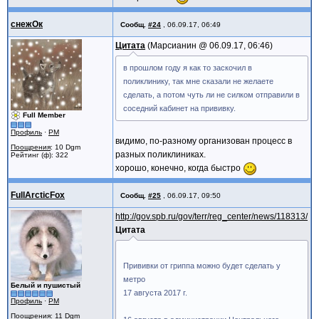
снежОк
Сообщ.
#24
,
06.09.17, 06:49
Цитата
Марсианин @
06.09.17, 06:46
в прошлом году я как то заскочил в
поликлинику, так мне сказали не желаете
сделать, а потом чуть ли не силком отправили в
соседний кабинет на прививку.
Full Member
Профиль
·
PM
видимо, по-разному организован процесс в
Поощрения
: 10 Dgm
разных поликлиниках.
Рейтинг (ф): 322
хорошо, конечно, когда быстро
FullArcticFox
Сообщ.
#25
,
06.09.17, 09:50
http://gov.spb.ru/gov/terr/reg_center/news/118313/
Цитата
Прививки от гриппа можно будет сделать у
метро
Белый и пушистый
17 августа 2017 г.
Профиль
·
PM
Поощрения
: 11 Dgm