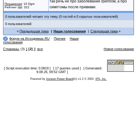
так речь не про заболевание гриппом, а про
Поощрения
: 10 Dgm
симптомы после прививки.
Рейтинг (ф): 322
0 пользователей читают эту тему (0 гостей и 0 скрытых пользователей)
0 пользователей:
Предыдущая тема
Наши голосования
Следующая тема
Форум на Исходниках.RU
Прочее
Наши
голосования
Страницы:
(3)
1
[2]
3
все
Новое голосование
[ Script execution time: 0.0819 ] [ 17 queries used ] [ Generated:
9.08.26, 09:52 GMT ]
Powered by
Invision Power Board
(U) v1.2 © 2003
IPS, Inc.