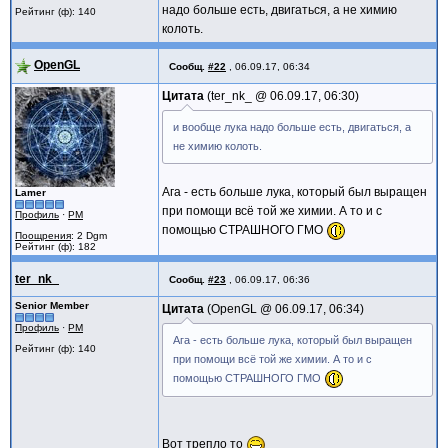
надо больше есть, двигаться, а не химию
Рейтинг (ф): 140
колоть.
OpenGL
Сообщ.
#22
,
06.09.17, 06:34
Цитата
ter_nk_ @
06.09.17, 06:30
и вообще лука надо больше есть, двигаться, а
не химию колоть.
Ага - есть больше лука, который был выращен
Lamer
при помощи всё той же химии. А то и с
Профиль
·
PM
помощью СТРАШНОГО ГМО
Поощрения
: 2 Dgm
Рейтинг (ф): 182
ter_nk_
Сообщ.
#23
,
06.09.17, 06:36
Senior Member
Цитата
OpenGL @
06.09.17, 06:34
Профиль
·
PM
Ага - есть больше лука, который был выращен
Рейтинг (ф): 140
при помощи всё той же химии. А то и с
помощью СТРАШНОГО ГМО
Вот трепло то