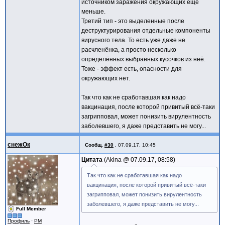
источником заражения окружающих ещё
меньше.
Третий тип - это выделенные после
деструктурирования отдельные компоненты
вирусного тела. То есть уже даже не
расчленёнка, а просто несколько
определённых выбранных кусочков из неё.
Тоже - эффект есть, опасности для
окружающих нет.
Так что как не сработавшая как надо
вакцинация, после которой привитый всё-таки
загрипповал, может понизить вирулентность
заболевшего, я даже представить не могу...
снежОк
Сообщ.
#30
,
07.09.17, 10:45
Цитата
Akina @
07.09.17, 08:58
Так что как не сработавшая как надо
вакцинация, после которой привитый всё-таки
загрипповал, может понизить вирулентность
заболевшего, я даже представить не могу...
Full Member
Профиль
·
PM