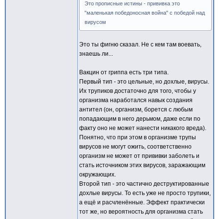
Это прописные истины - прививка это
"маленькая победоносная война" с победой над
вирусом
Это ты фигню сказал. Не с кем там воевать,
знаешь ли...
Вакцин от гриппа есть три типа.
Первый тип - это цельные, но дохлые, вирусы.
Их трупиков достаточно для того, чтобы у
организма наработался навык создания
антител (он, организм, борется с любым
попадающим в него дерьмом, даже если по
факту оно не может нанести никакого вреда).
Понятно, что при этом в организме трупы
вирусов не могут ожить, соответственно
организм не может от прививки заболеть и
стать источником этих вирусов, заражающим
окружающих.
Второй тип - это частично деструктированные
дохлые вирусы. То есть уже не просто трупики,
а ещё и расчленённые. Эффект практически
тот же, но вероятность для организма стать