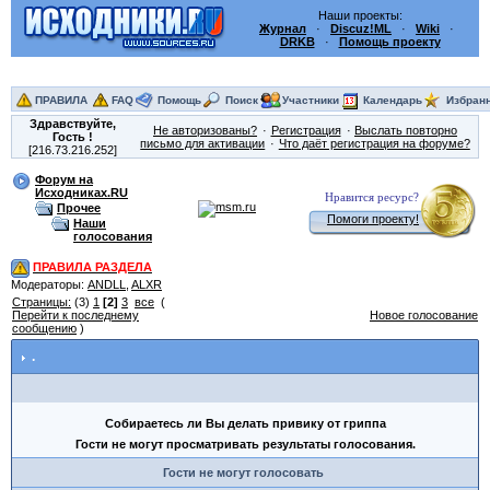
Наши проекты:
Журнал
·
Discuz!ML
·
Wiki
·
DRKB
·
Помощь проекту
ПРАВИЛА
FAQ
Помощь
Поиск
Участники
Календарь
Избран
Здравствуйте,
Не авторизованы?
Регистрация
Выслать повторно
Гость
!
письмо для активации
Что даёт регистрация на форуме?
[216.73.216.252]
Форум на
Исходниках.RU
Нравится ресурс?
Прочее
Помоги проекту!
Наши
голосования
ПРАВИЛА РАЗДЕЛА
Модераторы:
ANDLL
,
ALXR
Страницы:
(3)
1
[2]
3
все
(
Перейти к последнему
Новое голосование
сообщению
)
.
Собираетесь ли Вы делать привику от гриппа
Гости не могут просматривать результаты голосования.
Гости не могут голосовать