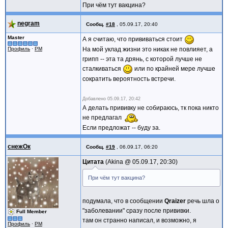
При чём тут вакцина?
negram
Сообщ.
#18
,
05.09.17, 20:40
Master
А я считаю, что прививаться стоит
Профиль
·
PM
На мой уклад жизни это никак не повлияет, а
грипп -- эта та дрянь, с которой лучше не
сталкиваться
или по крайней мере лучше
сократить вероятность встречи.
Добавлено
05.09.17, 20:42
А делать прививку не собираюсь, тк пока никто
не предлагал
Если предложат -- буду за.
снежОк
Сообщ.
#19
,
06.09.17, 06:20
Цитата
Akina @
05.09.17, 20:30
При чём тут вакцина?
подумала, что в сообщении
Qraizer
речь шла о
"заболевании" сразу после прививки.
Full Member
там он странно написал, и возможно, я
Профиль
·
PM