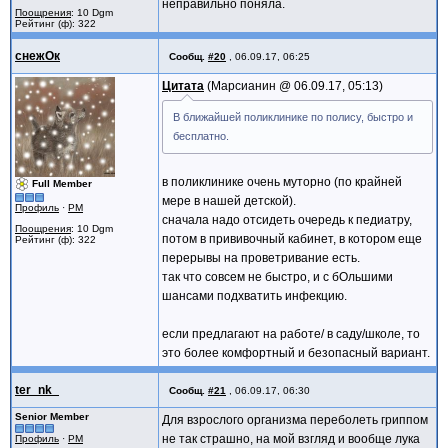
неправильно поняла.
Поощрения
: 10 Dgm
Рейтинг (ф): 322
снежОк
Сообщ.
#20
,
06.09.17, 06:25
Цитата
Марсианин @
06.09.17, 05:13
В ближайшей поликлинике по полису, быстро и
бесплатно.
в поликлинике очень муторно (по крайней
Full Member
мере в нашей детской).
Профиль
·
PM
сначала надо отсидеть очередь к педиатру,
Поощрения
: 10 Dgm
потом в прививочный кабинет, в котором еще
Рейтинг (ф): 322
перерывы на проветривание есть.
так что совсем не быстро, и с бОльшими
шансами подхватить инфекцию.
если предлагают на работе/ в саду/школе, то
это более комфортный и безопасный вариант.
ter_nk_
Сообщ.
#21
,
06.09.17, 06:30
Senior Member
Для взрослого организма переболеть гриппом
не так страшно, на мой взгляд и вообще лука
Профиль
·
PM