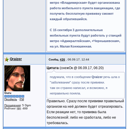
метро «Владимирская» будет организована
работа мобильного пункта вакцинации, где
получить бесплатную прививку сможет
каждый обратившийся.
С 15 сентября 3 дополнительных
мобильных пункта будут работать у станций
метро «Адмиралтейская», «Чернышевская»,
на ул. Малая Конюшенная.
Qraizer
Сообщ.
#26
,
06.09.17, 12:44
Цитата
снежОк @
06.09.17, 06:20
подумала, что в сообщении
Qraizer
речь шла о
"заболевании" сразу после прививки.
там он странно написал, и возможно, я
Guru
неправильно поняла.
Профиль
·
PM
Правильно. Сразу после прививки правильный
Поощрения
: 5 Dgm
организм на неё должен будет отреагировать.
Рейтинг (ф): 489
Если реакции нет, то прививка была
бесполезной: либо не сработала, либо не
требовалась.