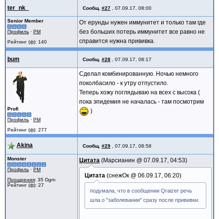
ter_nk_
Сообщ.
#27
,
07.09.17, 08:00
Senior Member
От ерунды нужен иммунитет и только там где
без больших потерь иммунитет все равно не
Профиль
·
PM
справится нужна прививка.
Рейтинг (ф): 140
bum
Сообщ.
#28
,
07.09.17, 08:17
Сделал комбинированную. Ночью немного
поколбасило - к утру отпустило.
Теперь хожу поглядываю на всех с высока (
пока эпидемия не началась - там посмотрим
Profi
)
Профиль
·
PM
Рейтинг (ф): 277
Akina
Сообщ.
#29
,
07.09.17, 08:58
Monster
Цитата
Марсианин @
07.09.17, 04:53
Профиль
·
PM
Цитата
снежОк @
06.09.17, 06:20
Поощрения
: 35 Dgm
Рейтинг (ф): 27
подумала, что в сообщении Qraizer речь
шла о "заболевании" сразу после прививки.