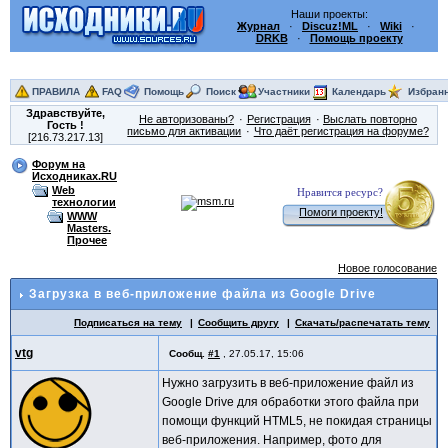
Наши проекты:
Журнал
·
Discuz!ML
·
Wiki
·
DRKB
·
Помощь проекту
ПРАВИЛА
FAQ
Помощь
Поиск
Участники
Календарь
Избран
Здравствуйте,
Не авторизованы?
Регистрация
Выслать повторно
Гость
!
письмо для активации
Что даёт регистрация на форуме?
[216.73.217.13]
Форум на
Исходниках.RU
Web
Нравится ресурс?
технологии
Помоги проекту!
WWW
Masters.
Прочее
Новое голосование
Загрузка в веб-приложение файла из Google Drive
Подписаться на тему
Сообщить другу
Скачать/распечатать тему
vtg
Сообщ.
#1
,
27.05.17, 15:06
Нужно загрузить в веб-приложение файл из
Google Drive для обработки этого файла при
помощи функций HTML5, не покидая страницы
веб-приложения. Например, фото для