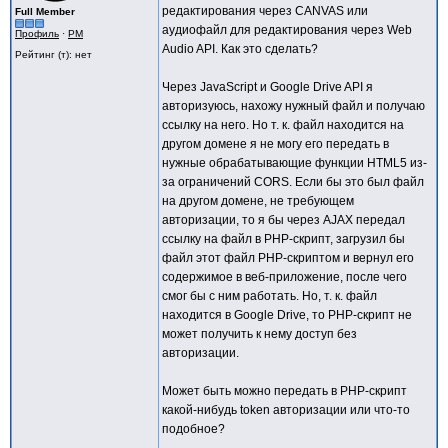
редактирования через CANVAS или
Full Member
аудиофайл для редактирования через Web
Профиль
·
PM
Audio API. Как это сделать?
Рейтинг (т): нет
Через JavaScript и Google Drive API я
авторизуюсь, нахожу нужный файл и получаю
ссылку на него. Но т. к. файл находится на
другом домене я не могу его передать в
нужные обрабатывающие функции HTML5 из-
за ограничений CORS. Если бы это был файл
на другом домене, не требующем
авторизации, то я бы через AJAX передал
ссылку на файл в PHP-скрипт, загрузил бы
файл этот файл PHP-скриптом и вернул его
содержимое в веб-приложение, после чего
смог бы с ним работать. Но, т. к. файл
находится в Google Drive, то PHP-скрипт не
может получить к нему доступ без
авторизации.
Может быть можно передать в PHP-скрипт
какой-нибудь token авторизации или что-то
подобное?