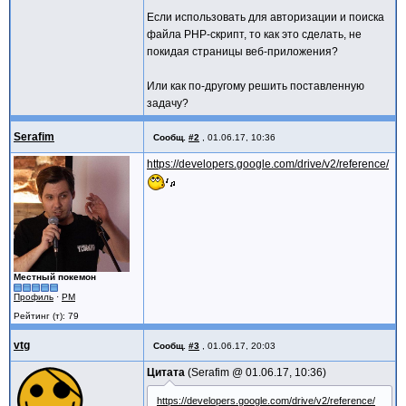
Если использовать для авторизации и поиска
файла PHP-скрипт, то как это сделать, не
покидая страницы веб-приложения?
Или как по-другому решить поставленную
задачу?
Serafim
Сообщ.
#2
,
01.06.17, 10:36
https://developers.google.com/drive/v2/reference/
Местный покемон
Профиль
·
PM
Рейтинг (т): 79
vtg
Сообщ.
#3
,
01.06.17, 20:03
Цитата
Serafim @
01.06.17, 10:36
https://developers.google.com/drive/v2/reference/