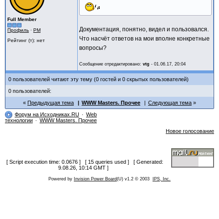
Full Member
Документация, понятно, видел и пользовался.
Профиль
·
PM
Что насчёт ответов на мои вполне конкретные
Рейтинг (т): нет
вопросы?
Сообщение отредактировано:
vtg
-
01.06.17, 20:04
0 пользователей читают эту тему (0 гостей и 0 скрытых пользователей)
0 пользователей:
Предыдущая тема
WWW Masters. Прочее
Следующая тема
Форум на Исходниках.RU
Web
технологии
WWW Masters. Прочее
Новое голосование
[ Script execution time: 0.0676 ] [ 15 queries used ] [ Generated:
9.08.26, 10:14 GMT ]
Powered by
Invision Power Board
(U) v1.2 © 2003
IPS, Inc.