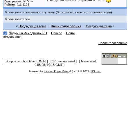
Поощрения
: 14 Dgm
Рейтинг (ф): 1162
0 пользователей читают эту тему (0 гостей и 0 скрытых пользователей)
0 пользователей:
Предыдущая тема
Наши голосования
Следующая тема
Форум на Исходниках.RU
Прочее
Наши
голосования
Новое голосование
[ Script execution time: 0.0716 ] [ 17 queries used ] [ Generated:
9.08.26, 10:15 GMT ]
Powered by
Invision Power Board
(U) v1.2 © 2003
IPS, Inc.