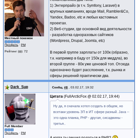
1) Энтерпрайз (в т.ч. Symfony, Laravel) в
крупных кампаниях, вроде Mail, Rambler&Co,
Yandex, Badoo, etc и любых кастомных
проектах.
2) Веб-студии, где основной вид деятельности
- разработка одноразовых сайтиков
Местный покемон
(Wordpress, Drupal, Joomla, etc)
Профиль
·
PM
Рейтинг (ф): 72
В первой группе зарплаты от 100к (образно,
т.к. например в баду от 150к для миддла), во
второй группе - 80к уже ценовой топ. Отсюда
однозначно будет расслоение, т.к. рынка и
сферы решений практически два.
Dark_Sup
Сообщ.
#8
,
03.02.17, 19:32
Цитата
FullArcticFox @
02.02.17, 19:44
Ну да, я сначала хотел создать в общем, но
всетаки уровень ЗП в ИТ сфере разный. Java --
это одна планка, PHP - другая, сисадмины -
третья..
Full Member
Профиль
·
PM
А когда ты решил податься в РНР?