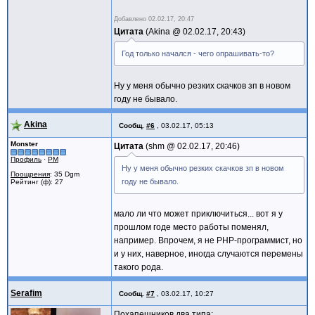
Добавлено
02.02.17, 20:47
Цитата
Akina @
02.02.17, 20:43
Год только начался - чего опрашивать-то?
Ну у меня обычно резких скачков зп в новом
году не бывало.
Akina
Сообщ.
#6
,
03.02.17, 05:13
Monster
Цитата
shm @
02.02.17, 20:46
Профиль
·
PM
Ну у меня обычно резких скачков зп в новом
Поощрения
: 35 Dgm
году не бывало.
Рейтинг (ф): 27
мало ли что может приключиться... вот я у
прошлом годе место работы поменял,
например. Впрочем, я не PHP-программист, но
и у них, наверное, иногда случаются перемены
такого рода.
Serafim
Сообщ.
#7
,
03.02.17, 10:27
Похапешников два типа: