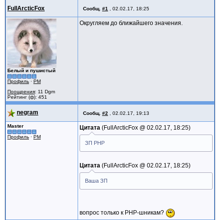
FullArcticFox
Сообщ.
#1
,
02.02.17, 18:25
Округляем до ближайшего значения.
Белый и пушистый
Профиль
·
PM
Поощрения
: 11 Dgm
Рейтинг (ф): 451
negram
Сообщ.
#2
,
02.02.17, 19:13
Master
Цитата
FullArcticFox @
02.02.17, 18:25
Профиль
·
PM
ЗП PHP
Цитата
FullArcticFox @
02.02.17, 18:25
Ваша ЗП
вопрос только к PHP-шникам?