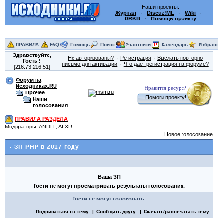
Наши проекты:
Журнал
·
Discuz!ML
·
Wiki
·
DRKB
·
Помощь проекту
ПРАВИЛА
FAQ
Помощь
Поиск
Участники
Календарь
Избран
Здравствуйте,
Не авторизованы?
Регистрация
Выслать повторно
Гость
!
письмо для активации
Что даёт регистрация на форуме?
[216.73.216.51]
Форум на
Исходниках.RU
Нравится ресурс?
Прочее
Помоги проекту!
Наши
голосования
ПРАВИЛА РАЗДЕЛА
Модераторы:
ANDLL
,
ALXR
Новое голосование
ЗП PHP в 2017 году
Ваша ЗП
Гости не могут просматривать результаты голосования.
Гости не могут голосовать
Подписаться на тему
Сообщить другу
Скачать/распечатать тему