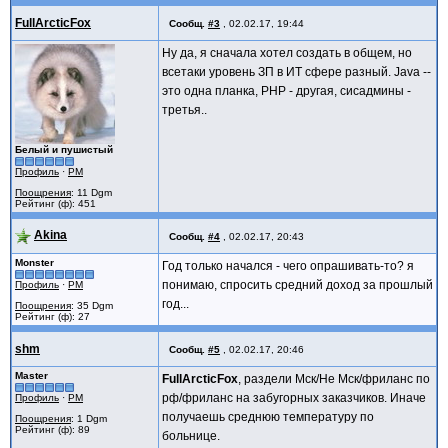
FullArcticFox
Сообщ.
#3
,
02.02.17, 19:44
Ну да, я сначала хотел создать в общем, но
всетаки уровень ЗП в ИТ сфере разный. Java --
это одна планка, PHP - другая, сисадмины -
третья..
Белый и пушистый
Профиль
·
PM
Поощрения
: 11 Dgm
Рейтинг (ф): 451
Akina
Сообщ.
#4
,
02.02.17, 20:43
Monster
Год только начался - чего опрашивать-то? я
понимаю, спросить средний доход за прошлый
Профиль
·
PM
год...
Поощрения
: 35 Dgm
Рейтинг (ф): 27
shm
Сообщ.
#5
,
02.02.17, 20:46
Master
FullArcticFox
, раздели Мск/Не Мск/фриланс по
рф/фриланс на забугорных заказчиков. Иначе
Профиль
·
PM
получаешь среднюю температуру по
Поощрения
: 1 Dgm
Рейтинг (ф): 89
больнице.