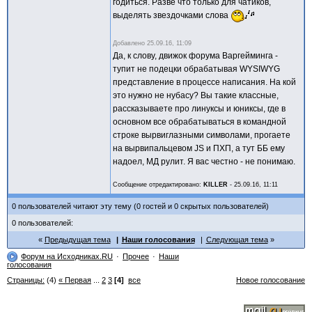
годиться. Разве что только для чатиков,
выделять звездочками слова
Добавлено
25.09.16, 11:09
Да, к слову, движок форума Варгейминга -
тупит не подецки обрабатывая WYSIWYG
представление в процессе написания. На кой
это нужно не нубасу? Вы такие классные,
рассказываете про линуксы и юниксы, где в
основном все обрабатываться в командной
строке вырвиглазными символами, прогаете
на вырвипальцевом JS и ПХП, а тут ББ ему
надоел, МД рулит. Я вас честно - не понимаю.
Сообщение отредактировано:
KILLER
-
25.09.16, 11:11
0 пользователей читают эту тему (0 гостей и 0 скрытых пользователей)
0 пользователей:
Предыдущая тема
Наши голосования
Следующая тема
Форум на Исходниках.RU
Прочее
Наши
голосования
Страницы:
(4)
« Первая
...
2
3
[4]
все
Новое голосование