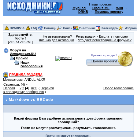
Наши проекты:
Журнал
·
Discuz!ML
·
Wiki
·
DRKB
·
Помощь проекту
ПРАВИЛА
FAQ
Помощь
Поиск
Участники
Календарь
Избран
Здравствуйте,
Не авторизованы?
Регистрация
Выслать повторно
Гость
!
письмо для активации
Что даёт регистрация на форуме?
[216.73.216.251]
Форум на
Исходниках.RU
Нравится ресурс?
Прочее
Помоги проекту!
Наши
голосования
ПРАВИЛА РАЗДЕЛА
Модераторы:
ANDLL
,
ALXR
Страницы:
(4)
«
Первая
...
2
3
[4]
все
(
Перейти
Новое голосование
к последнему сообщению
)
Markdown vs BBCode
Какой формат Вам удобнее использовать для форматирования
сообщений?
Гости не могут просматривать результаты голосования.
Гости не могут голосовать