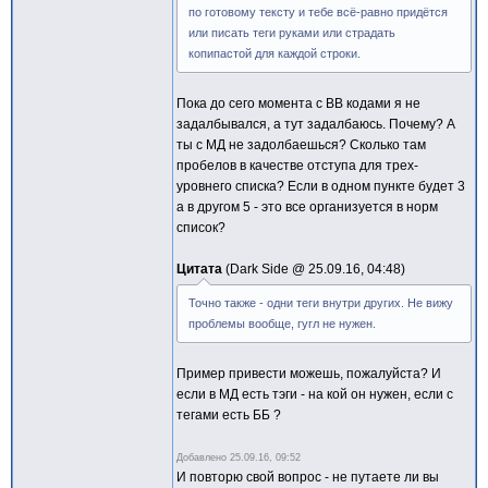
по готовому тексту и тебе всё-равно придётся
или писать теги руками или страдать
копипастой для каждой строки.
Пока до сего момента с BB кодами я не
задалбывался, а тут задалбаюсь. Почему? А
ты с МД не задолбаешься? Сколько там
пробелов в качестве отступа для трех-
уровнего списка? Если в одном пункте будет 3
а в другом 5 - это все организуется в норм
список?
Цитата
Dark Side @
25.09.16, 04:48
Точно также - одни теги внутри других. Не вижу
проблемы вообще, гугл не нужен.
Пример привести можешь, пожалуйста? И
если в МД есть тэги - на кой он нужен, если с
тегами есть ББ ?
Добавлено
25.09.16, 09:52
И повторю свой вопрос - не путаете ли вы