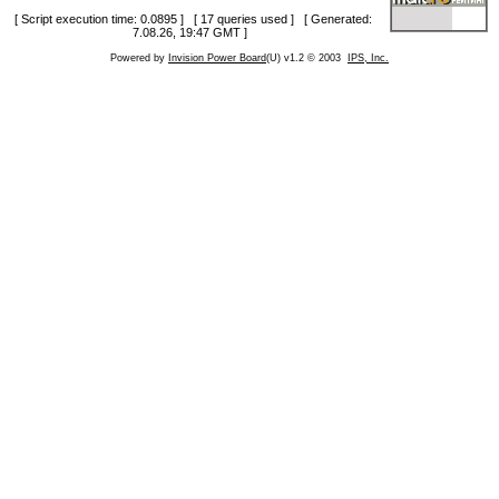
[ Script execution time: 0.0895 ] [ 17 queries used ] [ Generated:
7.08.26, 19:47 GMT ]
Powered by
Invision Power Board
(U) v1.2 © 2003
IPS, Inc.