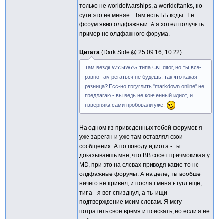
только не worldofwarships, а worldoftanks, но
сути это не меняет. Там есть ББ коды. Т.е.
форум явно олдфажный. А я хотел получить
пример не олдфажного форума.
Цитата
Dark Side @
25.09.16, 10:22
Там везде WYSIWYG типа CKEditor, но ты всё-
равно там регаться не будешь, так что какая
разница? Есс-но погуглить "markdown online" не
предлагаю - вы ведь не конченный идиот, и
наверняка сами пробовали уже.
На одном из приведенных тобой форумов я
уже зареган и уже там оставлял свои
сообщения. А по поводу идиота - ты
доказываешь мне, что BB сосет причмокивая у
MD, при это на словах приводя какие то не
олдфажные форумы. А на деле, ты вообще
ничего не привел, и послал меня в гугл еще,
типа - я вот спизднул, а ты ищи
подтверждение моим словам. Я могу
потратить свое время и поискать, но если я не