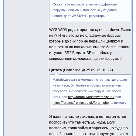
Скажу тебе по секрету, но не-олдфажные
форумы целиком и полностью уже давно
используют WYSIWYG-редакторы.
WYSIWYG-редакторы - по сути mardown. Разве
нет? И что это за не олдфажные форумы
которые до сих пор не перешли целиком и
полностью на markdown, вместо болезненного
и тупого ББ? Ведь от ББ попаболь у
современной молодежи, где эти форумы?
Цитата
Dark Side @
25.09.16, 10:22
Markdown сам ты можешь потестить где угодно
на гитхабе, битбакете и прочих аналогичных
ресурсах. Не-олдфажный форум - от любой
игры, вон
http://forum.worldofwarships.ru/
или
https://forums.frontier.co.uk/forum.php
на вскидку
Я даже на них не заходил, и не тестил готов
поспорить что там есть ББ коды. Если
поспорим, тогда зайду и зарегюсь, но судя по
первой ссылке, я на таком форуме уже писал