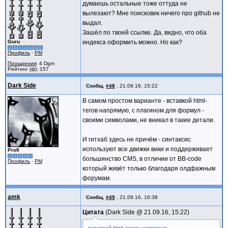
думаешь остальные тоже оттуда не
вылезают? Мне поисковик ничего про github не
выдал.
Зашёл по твоей ссылке. Да, видно, что оба
Guru
индекса оформить можно. Но как?
Профиль
·
PM
Поощрения
: 4 Dgm
Рейтинг (ф): 157
Dark Side
Сообщ.
#48
,
21.09.16, 15:22
В самом простом варианте - вставкой html-
тегов напрямую, с плагином для формул -
своими символами, не вникал в такие детали.
И гитхаб здесь не причём - синтаксис
используют все движки вики и поддерживает
Profi
большинство CMS, в отличии от BB-code
Профиль
·
PM
который живёт только благодаря олдфажным
форумам.
amk
Сообщ.
#49
,
21.09.16, 16:38
Цитата
Dark Side @
21.09.16, 15:22