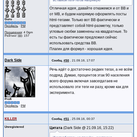
вставкой html-тегов напрямую
Отличная идея, давайте откажемся и от BB и
от МВ, и будем напрямую оформлять посты
Guru
html-тегами. Только вот BB фактически и
представляет собой html-разметку, только
Профиль
·
PM
угловые скобки заменены на квадратные. То
Поощрения
: 4 Dgm
Рейтинг (ф): 157
есть ты фактически предложил сейчас
использовать средства BB.
Плагин для формул - хорошая идея.
Dark Side
Сообщ.
#50
,
21.09.16, 17:07
Речь идёт о достаточно редких тегах, а не всём
подряд. Думаю, процентов этак 90 населения
всего форума включая завсегдатаев не
использовало эти теги ни разу, кроме как для
эксперимента.
Profi
Профиль
·
PM
KILLER
Сообщ.
#51
,
25.09.16, 00:37
Unregistered
Цитата
Dark Side @
21.09.16, 15:22