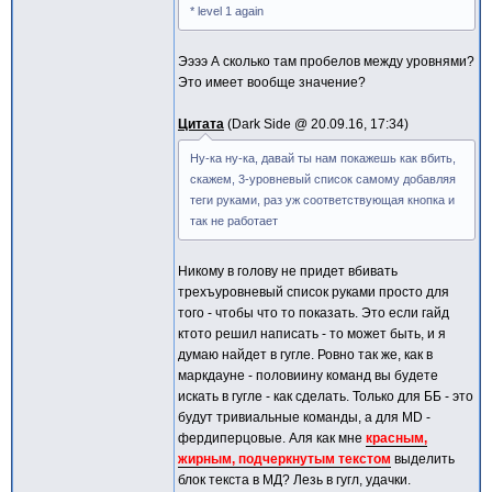
* level 1 again
Ээээ А сколько там пробелов между уровнями?
Это имеет вообще значение?
Цитата
Dark Side @
20.09.16, 17:34
Ну-ка ну-ка, давай ты нам покажешь как вбить,
скажем, 3-уровневый список самому добавляя
теги руками, раз уж соответствующая кнопка и
так не работает
Никому в голову не придет вбивать
трехъуровневый список руками просто для
того - чтобы что то показать. Это если гайд
ктото решил написать - то может быть, и я
думаю найдет в гугле. Ровно так же, как в
маркдауне - половиину команд вы будете
искать в гугле - как сделать. Только для ББ - это
будут тривиальные команды, а для MD -
фердиперцовые. Аля как мне
красным,
жирным, подчеркнутым текстом
выделить
блок текста в МД? Лезь в гугл, удачки.