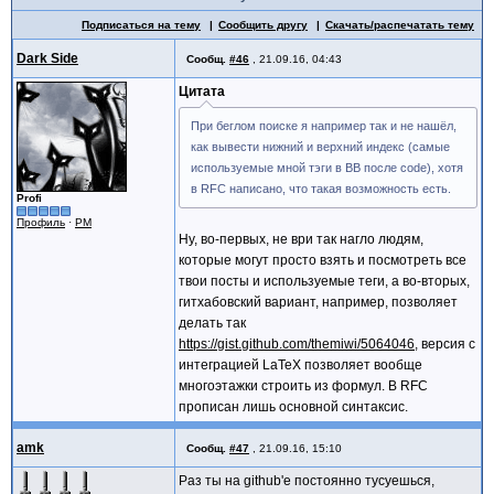
Подписаться на тему
Сообщить другу
Скачать/распечатать тему
Dark Side
Сообщ.
#46
,
21.09.16, 04:43
Цитата
При беглом поиске я например так и не нашёл,
как вывести нижний и верхний индекс (самые
используемые мной тэги в BB после code), хотя
в RFC написано, что такая возможность есть.
Profi
Профиль
·
PM
Ну, во-первых, не ври так нагло людям,
которые могут просто взять и посмотреть все
твои посты и используемые теги, а во-вторых,
гитхабовский вариант, например, позволяет
делать так
https://gist.github.com/themiwi/5064046
, версия с
интеграцией LaTeX позволяет вообще
многоэтажки строить из формул. В RFC
прописан лишь основной синтаксис.
amk
Сообщ.
#47
,
21.09.16, 15:10
Раз ты на github'е постоянно тусуешься,