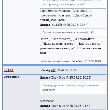
все организуется в норм список?
2 пробела на уровень. Ты вообще не
программист или просто Дарк Супом
прикидываешься?
Цитата
KILLER @
25.09.16, 09:44
Пример привести можешь, пожалуйста?
Чего? _**Вот этого?**_. Да пожалуйста.
_**Даже повторить могу!**_ Цветов в md по
умолчанию нет - не для ЛГБТ писалось всё-
таки.
Сообщение отредактировано:
Dark Side
-
25.09.16, 10:23
KILLER
Сообщ.
#55
,
25.09.16, 10:39
Unregistered
Цитата
Dark Side @
25.09.16, 10:22
Я ниипу где искать именно форумы именно с
markdown.
А как жеж:
Цитата
Dark Side @
25.09.16, 04:48