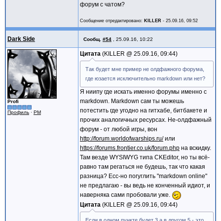
форум с чатом?
Сообщение отредактировано:
KILLER
-
25.09.16, 09:52
Dark Side
Сообщ.
#54
,
25.09.16, 10:22
Цитата
KILLER @
25.09.16, 09:44
Так будет мне пример не олдфажного форума,
где юзается исключительно markdown или нет?
Я ниипу где искать именно форумы именно с
markdown. Markdown сам ты можешь
Profi
потестить где угодно на гитхабе, битбакете и
Профиль
·
PM
прочих аналогичных ресурсах. Не-олдфажный
форум - от любой игры, вон
http://forum.worldofwarships.ru/
или
https://forums.frontier.co.uk/forum.php
на вскидку.
Там везде WYSIWYG типа CKEditor, но ты всё-
равно там регаться не будешь, так что какая
разница? Есс-но погуглить "markdown online"
не предлагаю - вы ведь не конченный идиот, и
наверняка сами пробовали уже.
Цитата
KILLER @
25.09.16, 09:44
Если в одном пункте будет 3 а в другом 5 - это