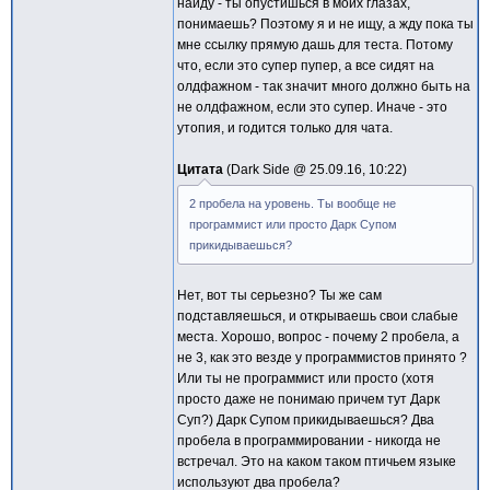
найду - ты опустишься в моих глазах,
понимаешь? Поэтому я и не ищу, а жду пока ты
мне ссылку прямую дашь для теста. Потому
что, если это супер пупер, а все сидят на
олдфажном - так значит много должно быть на
не олдфажном, если это супер. Иначе - это
утопия, и годится только для чата.
Цитата
Dark Side @
25.09.16, 10:22
2 пробела на уровень. Ты вообще не
программист или просто Дарк Супом
прикидываешься?
Нет, вот ты серьезно? Ты же сам
подставляешься, и открываешь свои слабые
места. Хорошо, вопрос - почему 2 пробела, а
не 3, как это везде у программистов принято ?
Или ты не программист или просто (хотя
просто даже не понимаю причем тут Дарк
Суп?) Дарк Супом прикидываешься? Два
пробела в программировании - никогда не
встречал. Это на каком таком птичьем языке
используют два пробела?