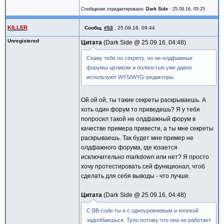
Сообщение отредактировано:
Dark Side
-
25.09.16, 05:25
KILLER
Сообщ.
#53
,
25.09.16, 09:44
Unregistered
Цитата
Dark Side @
25.09.16, 04:48
Скажу тебе по секрету, но не-олдфажные
форумы целиком и полностью уже давно
используют WYSIWYG-редакторы.
Ой ой ой, ты такие секреты раскрываешь. А
хоть один форум то приведешь? Я у тебя
попросил такой не олдфажный форум в
качестве примера привести, а ты мне секреты
раскрываешь. Так будет мне пример не
олдфажного форума, где юзается
исключительно markdown или нет? Я просто
хочу протестировать сей функционал, чтоб
сделать для себя выводы - что лучше.
Цитата
Dark Side @
25.09.16, 04:48
С BB-code ты и с одноуровневым и кнопкой
задолбаешься. Тупо потому что она не работает