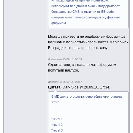
И гитхаб здесь не причём - синтаксис
используют все движки вики и поддерживает
большинство CMS, в отличии от BB-code
который живёт только благодаря олдфажным
форумам.
Можешь привести не олдфажный форум - где
целиком и полностью используется Markdown?
Вот ради интереса проверить хочу.
Добавлено
25.09.16, 00:39
Сдается мне, вы пацаны чат с форумом
попутали наглухо.
Добавлено
25.09.16, 00:47
Цитата
Dark Side @
20.09.16, 17:34
В MD для этого достаточно вбить что-то вроде
этого:
* level 1
* level 2
* level 3