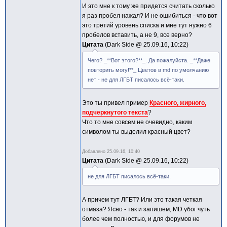
И это мне к тому же придется считать сколько
я раз пробел нажал? И не ошибиться - что вот
это третий уровень списка и мне тут нужно 6
пробелов вставить, а не 9, все верно?
Цитата
Dark Side @
25.09.16, 10:22
Чего? _**Вот этого?**_. Да пожалуйста. _**Даже
повторить могу!**_ Цветов в md по умолчанию
нет - не для ЛГБТ писалось всё-таки.
Это ты привел пример
Красного, жирного,
подчеркнутого текста
?
Что то мне совсем не очевидно, каким
символом ты выделил красный цвет?
Добавлено
25.09.16, 10:40
Цитата
Dark Side @
25.09.16, 10:22
не для ЛГБТ писалось всё-таки.
А причем тут ЛГБТ? Или это такая четкая
отмаза? Ясно - так и запишем, MD убог чуть
более чем полностью, и для форумов не