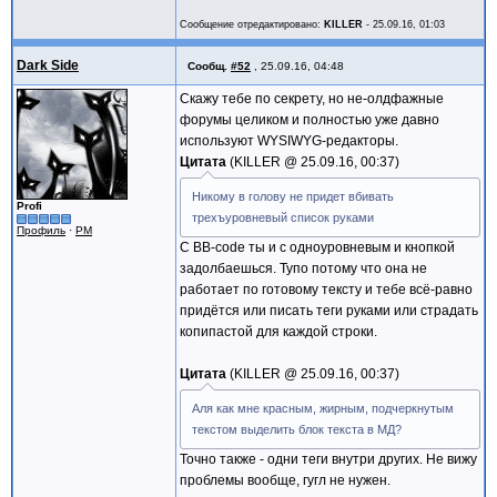
Сообщение отредактировано:
KILLER
-
25.09.16, 01:03
Dark Side
Сообщ.
#52
,
25.09.16, 04:48
Скажу тебе по секрету, но не-олдфажные
форумы целиком и полностью уже давно
используют WYSIWYG-редакторы.
Цитата
KILLER @
25.09.16, 00:37
Никому в голову не придет вбивать
Profi
трехъуровневый список руками
Профиль
·
PM
С BB-code ты и с одноуровневым и кнопкой
задолбаешься. Тупо потому что она не
работает по готовому тексту и тебе всё-равно
придётся или писать теги руками или страдать
копипастой для каждой строки.
Цитата
KILLER @
25.09.16, 00:37
Аля как мне красным, жирным, подчеркнутым
текстом выделить блок текста в МД?
Точно также - одни теги внутри других. Не вижу
проблемы вообще, гугл не нужен.