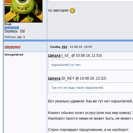
по аватарке
Profi
Профиль
·
PM
Рейтинг (ф): 3
simsergey
Сообщ.
#64
,
10.08.16, 18:00
Unregistered
Цитата
_lcf_ @
10.08.16, 11:53
параллелей тут нет
Цитата
D_KEY @
10.08.16, 12:22
Так что не надо таких параллелей.
Вот реально удивили. Как же тут нет параллелей
Клиент обычно хочет услугу (или она ему нужна).
Наоборот просто никак не может быть, не может су
Спрос порождает предложение, а не наоборот.