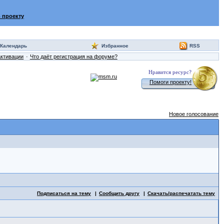
 проекту
Календарь
Избранное
RSS
активации
Что даёт регистрация на форуме?
Нравится ресурс?
Помоги проекту!
Новое голосование
Подписаться на тему
Сообщить другу
Скачать/распечатать тему