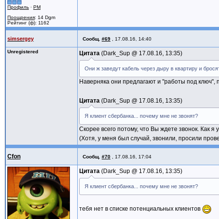
Профиль
·
PM
Поощрения
: 14 Dgm
Рейтинг (ф): 1162
simsergey
Сообщ.
#69
,
17.08.16, 14:40
Unregistered
Цитата
Dark_Sup @
17.08.16, 13:35
Они ж заведут кабель через дыру в квартиру и брося
Наверняка они предлагают и "работы под ключ", п
Цитата
Dark_Sup @
17.08.16, 13:35
Я клиент сбербанка... почему мне не звонят?
Скорее всего потому, что Вы ждете звонок. Как я у
(Хотя, у меня был случай, звонили, просили пров
Cfon
Сообщ.
#70
,
17.08.16, 17:04
Цитата
Dark_Sup @
17.08.16, 13:35
Я клиент сбербанка... почему мне не звонят?
тебя нет в списке потенциальных клиентов