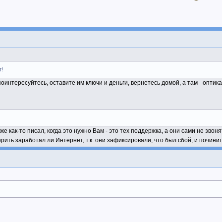
т!
оинтересуйтесь, оставите им ключи и деньги, вернетесь домой, а там - оптика
же как-то писал, когда это нужно Вам - это тех поддержка, а они сами не звоня
ерить заработал ли Интернет, т.к. они зафиксировали, что был сбой, и починил