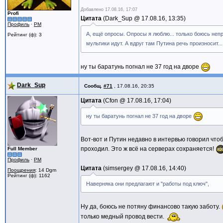
Добавлено
17.08.16, 17:07
Profi
Цитата
Dark_Sup @
17.08.16, 13:35
Профиль
·
PM
А, ещё опросы. Опросы я люблю... только боюсь непр
Рейтинг (ф): 3
мультики идут. А вдруг там Путина речь произносит..
ну ты баратунь погнал не 37 год на дворе
Dark_Sup
Сообщ.
#71
,
17.08.16, 20:35
Цитата
Cfon @
17.08.16, 17:04
ну ты баратунь погнал не 37 год на дворе
Вот-вот и Путин недавно в интервью говорил чтобы
проходил. Это ж всё на серверах сохраняется!
Full Member
Профиль
·
PM
Цитата
simsergey @
17.08.16, 14:40
Поощрения
: 14 Dgm
Рейтинг (ф): 1162
Наверняка они предлагают и "работы под ключ",
Ну да, боюсь не потяну финансово такую заботу.
только медный провод вести.