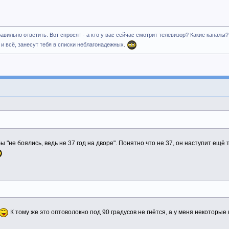
авильно ответить. Вот спросят - а кто у вас сейчас смотрит телевизор? Какие каналы?
. и всё, занесут тебя в списки неблагонадежных.
 "не боялись, ведь не 37 год на дворе". Понятно что не 37, он наступит ещё 
К тому же это оптоволокно под 90 градусов не гнётся, а у меня некоторые 