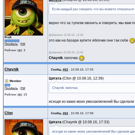
Если каждый раз говорить что вы можете отказаться
верно что за тупизм звонить и говорить: мы вам
Добавлено
10.08.16, 12:40
Profi
это как на базаре купите яблочки они так себе
Профиль
·
PM
Рейтинг (ф): 3
Добавлено
10.08.16, 12:43
Chaynik
лапочка
Chaynik
Сообщ.
#62
,
10.08.16, 17:33
Цитата
Cfon @
10.08.16, 12:39
Member
Chaynik лапочка
Профиль
·
PM
Рейтинг (ф): 15
исходя из каких моих умозаключений Вы сделал
Cfon
Сообщ.
#63
,
10.08.16, 17:59
Цитата
Chaynik @
10.08.16, 17:33
исходя из каких моих умозаключений Вы сделали д