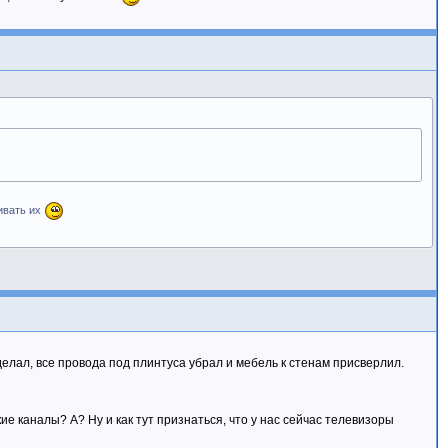
гивать их
сделал, все провода под плинтуса убрал и мебель к стенам присверлил.
кие каналы? А? Ну и как тут признаться, что у нас сейчас телевизоры