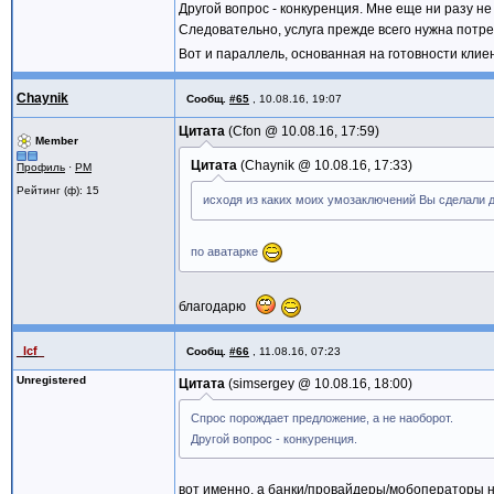
Другой вопрос - конкуренция. Мне еще ни разу не
Следовательно, услуга прежде всего нужна потреб
Вот и параллель, основанная на готовности клие
Chaynik
Сообщ.
#65
,
10.08.16, 19:07
Цитата
Cfon @
10.08.16, 17:59
Member
Цитата
Chaynik @
10.08.16, 17:33
Профиль
·
PM
Рейтинг (ф): 15
исходя из каких моих умозаключений Вы сделали
по аватарке
благодарю
_lcf_
Сообщ.
#66
,
11.08.16, 07:23
Unregistered
Цитата
simsergey @
10.08.16, 18:00
Спрос порождает предложение, а не наоборот.
Другой вопрос - конкуренция.
вот именно, а банки/провайдеры/мобоператоры ни