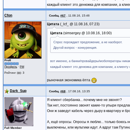
каждый клиент это денюжка для компании, а клие
Cfon
Сообщ.
#67
,
11.08.16, 15:46
Цитата
_lcf_ @
11.08.16, 07:23
Цитата
simsergey @
10.08.16, 18:00
Спрос порождает предложение, а не наоборот.
Другой вопрос - конкуренция.
Profi
вот именно, а банки/провайдеры/мобоператоры никак 
Профиль
·
PM
каждый клиент это денюжка для компании, а клиент
Рейтинг (ф): 3
рыночная экономика ёпта
Dark_Sup
Сообщ.
#68
,
17.08.16, 13:35
Я клиент сбербанка... почему мне не звонят?
Так нет, постоянно звонят какие-то упыри предла
Они ж заведут кабель через дыру в квартиру и бр
А, ещё опросы. Опросы я люблю... только боюсь н
выключены, или мультики идут. А вдруг там Путина
Full Member