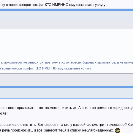
нту в конце концов похфиг КТО ИМЕННО ему оказывает услугу.
к монополиям не относятся, поэтому в их интересах бороться за клиентов, а не отпу
у в конце концов похфиг КТО ИМЕННО ему оказывает услугу.
гают инет проложить... оптоволокно, итить их. А я только ремонт в коридоре 
осят!
еправильно ответить. Вот спросят - а кто у вас сейчас смотрит телевизор? Ка
 речь произносит... и всё, занесут тебя в списки неблагонадежных.