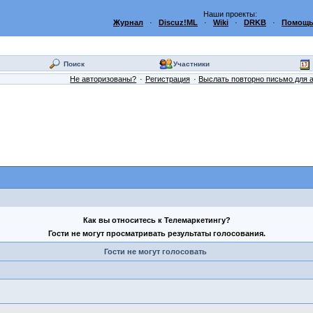
Наши проекты:
Журнал
·
Discuz!ML
·
Wiki
·
DRKB
·
Помощь
Поиск
Участники
Не авторизованы?
Регистрация
Выслать повторно письмо для 
Как вы относитесь к Телемаркетингу?
Гости не могут просматривать результаты голосования.
Гости не могут голосовать