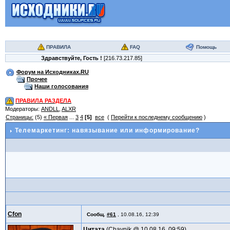
ПРАВИЛА
FAQ
Помощь
Здравствуйте,
Гость
!
[216.73.217.85]
Форум на Исходниках.RU
Прочее
Наши голосования
ПРАВИЛА РАЗДЕЛА
Модераторы:
ANDLL
,
ALXR
Страницы:
(5)
« Первая
...
3
4
[5]
все
(
Перейти к последнему сообщению
)
Телемаркетинг: навязывание или информирование?
Cfon
Сообщ.
#61
,
10.08.16, 12:39
Цитата
Chaynik @
10.08.16, 09:59