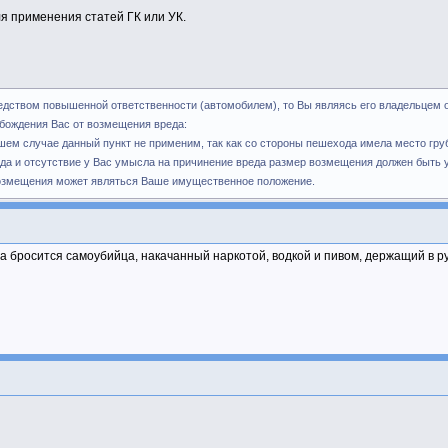
я применения статей ГК или УК.
редством повышенной ответственности (автомобилем), то Вы являясь его владельцем 
обождения Вас от возмещения вреда:
шем случае данный пункт не применим, так как со стороны пешехода имела место гру
ода и отсутствие у Вас умысла на причинение вреда размер возмещения должен быть
озмещения может являться Ваше имущественное положение.
са бросится самоубийца, накачанный наркотой, водкой и пивом, держащий в р