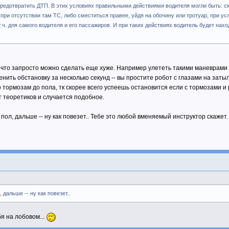
редотвратить ДТП. В этих условиях правильными действиями водителя могли быть: см
при отсутствии там ТС, либо сместиться правее, уйдя на обочину или тротуар, при у
.ч. для самого водителя и его пассажиров. И при таких действиях водитель будет нах
что запросто можно сделать еще хуже. Например улететь такими маневрами в
Оценить обстановку за несколько секунд -- вы простите робот с глазами н
о тормозам до пола, тк скорее всего успеешь остановится если с тормозами и
т теоретиков и случается подобное.
пол, дальше -- ну как повезет.. Тебе это любой вменяемый инструктор скажет
 дальше -- ну как повезет..
бя на лобовом...