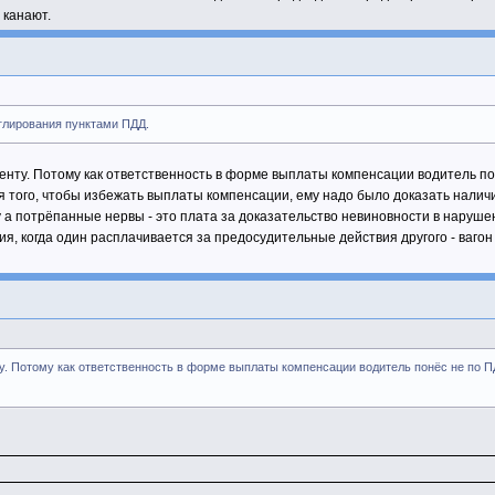
 канают.
нглирования пунктами ПДД.
ту. Потому как ответственность в форме выплаты компенсации водитель понёс
 того, чтобы избежать выплаты компенсации, ему надо было доказать налич
у а потрёпанные нервы - это плата за доказательство невиновности в наруше
я, когда один расплачивается за предосудительные действия другого - ваго
 Потому как ответственность в форме выплаты компенсации водитель понёс не по ПДД,