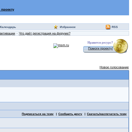
 проекту
Календарь
Избранное
RSS
активации
Что даёт регистрация на форуме?
Нравится ресурс?
Помоги проекту!
Новое голосование
Подписаться на тему
Сообщить другу
Скачать/распечатать тему