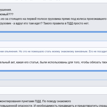
рушения.
накомый???
а из-за стоящего на первой полосе грузовика прямо под колеса проезжавшег
рузовик - а вдруг кто там идет? Такого правила в ПДД просто нет.
оянии опьянения. Но это не помешало стать моему знакомому виновным. Его не посади
тельный акт, какая его статья, были использованы для того, чтобы обязать т
жонглирования пунктами ПДД. По поводу знакомого
тор повышенной опасности. И необходимость предвидеть и предотвратить спраш