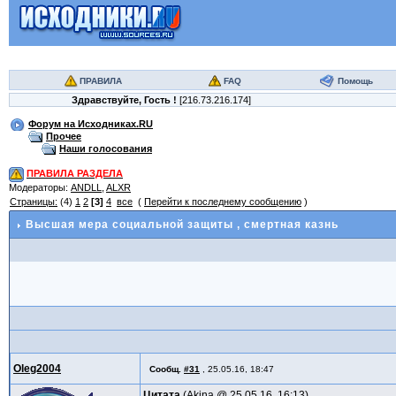
ПРАВИЛА
FAQ
Помощь
Здравствуйте,
Гость
!
[216.73.216.174]
Форум на Исходниках.RU
Прочее
Наши голосования
ПРАВИЛА РАЗДЕЛА
Модераторы:
ANDLL
,
ALXR
Страницы:
(4)
1
2
[3]
4
все
(
Перейти к последнему сообщению
)
Высшая мера социальной защиты
, смертная казнь
Oleg2004
Сообщ.
#31
,
25.05.16, 18:47
Цитата
Akina @
25.05.16, 16:13