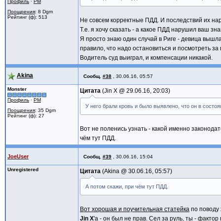
Профиль
·
PM
Поощрения
: 8 Dgm
Рейтинг (ф): 513
Не совсем корректные ПДД. И последствий их на
Т.е. я хочу сказать - а какое ПДД нарушил ваш з
Я просто знаю один случай в Риге - девица вышл
правило, что надо остановиться и посмотреть за г
Водитель суд выиграл, и компенсации никакой.
Akina
Сообщ.
#38
,
30.06.16, 05:57
Monster
Цитата
Jin X @
29.06.16, 20:03
Профиль
·
PM
У него брали кровь и было выявлено, что он в сост
Поощрения
: 35 Dgm
Рейтинг (ф): 27
Вот не поленись узнать - какой именно законода
чём тут ПДД.
JoeUser
Сообщ.
#39
,
30.06.16, 15:04
Unregistered
Цитата
Akina @
30.06.16, 05:57
А потом скажи, при чём тут ПДД.
Вот хорошая и поучительная статейка
по поводу 
Jin X
'а - он был не прав. Сел за руль, ты - фак