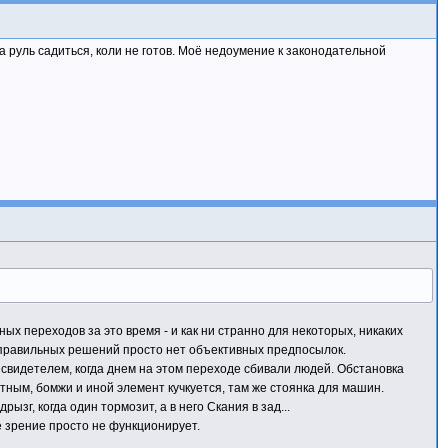
 руль садиться, коли не готов. Моё недоумение к законодательной
х переходов за это время - и как ни странно для некоторых, никаких
 правильных решений просто нет объективных предпосылок.
ы свидетелем, когда днем на этом переходе сбивали людей. Обстановка
ртным, бомжи и иной элемент кучкуется, там же стоянка для машин.
зг, когда один тормозит, а в него Скания в зад...
е зрение просто не функционирует.