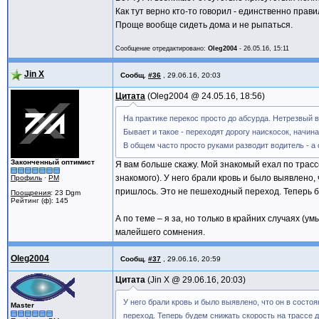
Как тут верно кто-то говорил - единственно прави
Проще вообще сидеть дома и не рыпаться.
Сообщение отредактировано:
Oleg2004
-
26.05.16, 15:11
Jin X
Сообщ.
#36
,
29.06.16, 20:03
Цитата
Oleg2004 @
24.05.16, 18:56
На практике перекос просто до абсурда. Нетрезвый в 
Бывает и такое - переходят дорогу наискосок, начиная
В общем часто просто руками разводит водитель - а 
Законченный оптимист
Я вам больше скажу. Мой знакомый ехал по трассе
знакомого). У него брали кровь и было выявлено
Профиль
·
PM
пришлось. Это не пешеходный переход. Теперь буд
Поощрения
: 23 Dgm
Рейтинг (ф): 145
А по теме – я за, но только в крайних случаях (у
малейшего сомнения.
Oleg2004
Сообщ.
#37
,
29.06.16, 20:59
Цитата
Jin X @
29.06.16, 20:03
У него брали кровь и было выявлено, что он в сост
Master
переход. Теперь будем снижать скорость на трассе до