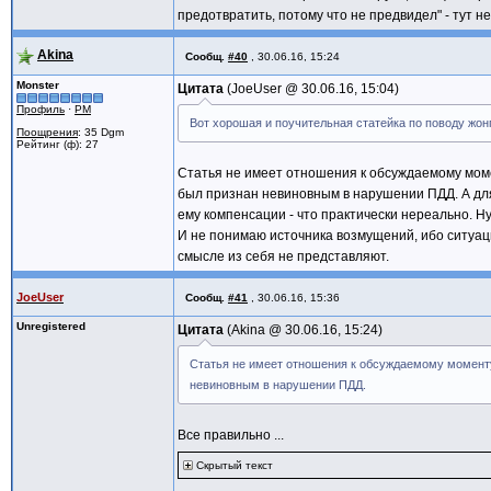
предотвратить, потому что не предвидел" - тут не
Akina
Сообщ.
#40
,
30.06.16, 15:24
Monster
Цитата
JoeUser @
30.06.16, 15:04
Профиль
·
PM
Вот хорошая и поучительная статейка по поводу жо
Поощрения
: 35 Dgm
Рейтинг (ф): 27
Статья не имеет отношения к обсуждаемому момен
был признан невиновным в нарушении ПДД. А для
ему компенсации - что практически нереально. Н
И не понимаю источника возмущений, ибо ситуаци
смысле из себя не представляют.
JoeUser
Сообщ.
#41
,
30.06.16, 15:36
Unregistered
Цитата
Akina @
30.06.16, 15:24
Статья не имеет отношения к обсуждаемому моменту.
невиновным в нарушении ПДД.
Все правильно ...
Скрытый текст