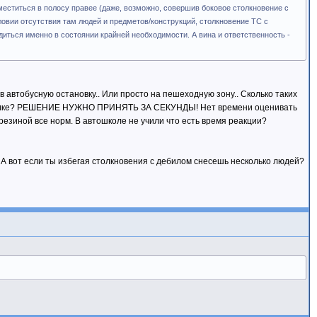
еститься в полосу правее (даже, возможно, совершив боковое столкновение с
словии отсутствия там людей и предметов/конструкций, столкновение ТС с
одиться именно в состоянии крайней необходимости. А вина и ответственность -
 автобусную остановку.. Или просто на пешеходную зону.. Сколько таких
а затылке? РЕШЕНИЕ НУЖНО ПРИНЯТЬ ЗА СЕКУНДЫ! Нет времени оценивать
 резиной все норм. В автошколе не учили что есть время реакции?
. А вот если ты избегая столкновения с дебилом снесешь несколько людей?