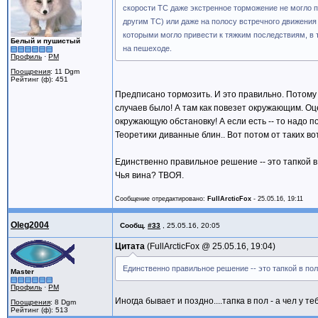
скорости ТС даже экстренное торможение не могло п
другим ТС) или даже на полосу встречного движения 
которыми могло привести к тяжким последствиям, в т
Белый и пушистый
на пешеходе.
Профиль
·
PM
Поощрения
: 11 Dgm
Рейтинг (ф): 451
Предписано тормозить. И это правильно. Потому 
случаев было! А там как повезет окружающим. 
окружающую обстановку! А если есть -- то надо п
Теоретики диванные блин.. Вот потом от таких во
Единственно правильное решение -- это тапкой в 
Чья вина? ТВОЯ.
Сообщение отредактировано:
FullArcticFox
-
25.05.16, 19:11
Oleg2004
Сообщ.
#33
,
25.05.16, 20:05
Цитата
FullArcticFox @
25.05.16, 19:04
Единственно правильное решение -- это тапкой в пол,
Master
Профиль
·
PM
Иногда бывает и поздно....тапка в пол - а чел у те
Поощрения
: 8 Dgm
Рейтинг (ф): 513