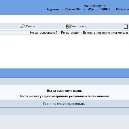
Наши проекты:
Журнал
·
Discuz!ML
·
Wiki
·
DRKB
·
Помощь
Поиск
Участники
Не авторизованы?
Регистрация
Выслать повторно письмо для 
Вы за смертную казнь
Гости не могут просматривать результаты голосования.
Гости не могут голосовать