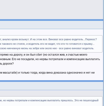
т, анализ крови возьмут. И на этом все. Виноват все равно водитель...Перекос?
акового не стояло, и водитель его не видит, что кто-то готовится к прыжку...
свою никчемную жизнь на зебре или около нее - все равно виноват водитель.
рямо на дорогу, и он был сбит (но остался жив, к счастью моего
виновным. Его не посадили, но нервы потрепали и компенсацию выплатить
ль дороги?
ом масштабе) и только тогда, когда вина доказана однозначно и нет ни
или, но нервы потрепали и компенсацию выплатить пришлось. Это не пешеходный