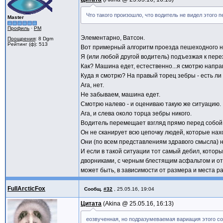
Что такого произошло, что водитель не видел этого
Master
Профиль
·
PM
Элементарно, Ватсон.
Поощрения
: 8 Dgm
Рейтинг (ф): 513
Вот примерный алгоритм проезда пешеходного н
Я (или любой другой водитель) подъезжая к пере
Как? Машина едет, естественно...я смотрю напра
Куда я смотрю? На правый торец зебры - есть ли 
Ага, нет.
Не забываем, машина едет.
Смотрю налево - и оцениваю такую же ситуацию.
Ага, и слева около торца зебры никого.
Водитель перемещает взгляд прямо перед собой 
Он не сканирует всю цепочку людей, которые нахо
Они (по всем представлениям здравого смысла) 
И если в такой ситуации тот самый дебил, кото
дворниками, с черным блестящим асфальтом и отр
может быть, в зависимости от размера и места р
FullArcticFox
Сообщ.
#32
,
25.05.16, 19:04
Цитата
Akina @
25.05.16, 16:13
еозвученная, но подразумеваемая вариация этого со