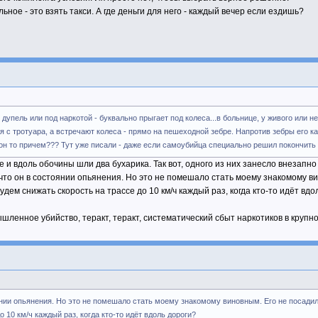
льное - это взять такси. А где деньги для него - каждый вечер если ездишь?
дупель или под наркотой - буквально прыгает под колеса...в больнице, у живого или не
 с тротуара, а встречают колеса - прямо на пешеходной зебре. Напротив зебры его как т
он то причем??? Тут уже писали - даже если самоубийца специально решил покончить 
 и вдоль обочины шли два бухарика. Так вот, одного из них занесло внезапно п
, что он в состоянии опьянения. Но это не помешало стать моему знакомому 
ем снижать скорость на трассе до 10 км/ч каждый раз, когда кто-то идёт вдо
мышленное убийство, теракт, теракт, систематический сбыт наркотиков в крупн
оянии опьянения. Но это не помешало стать моему знакомому виновным. Его не посад
 10 км/ч каждый раз, когда кто-то идёт вдоль дороги?