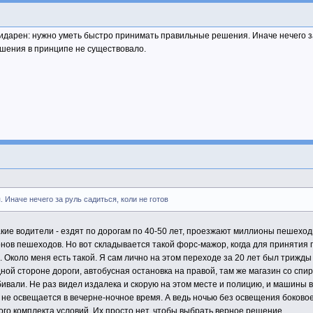
лидарен: нужно уметь быстро принимать правильные решения. Иначе нечего за
решения в принципе не существовало.
Иначе нечего за руль садиться, коли не готов
ие водители - ездят по дорогам по 40-50 лет, проезжают миллионы пешеходны
нов пешеходов. Но вот складывается такой форс-мажор, когда для принятия
д. Около меня есть такой. Я сам лично на этом переходе за 20 лет был трижд
ной стороне дороги, автобусная остановка на правой, там же магазин со спи
ивали. Не раз видел издалека и скорую на этом месте и полицию, и машины вдры
 не освещается в вечерне-ночное время. А ведь ночью без освещения боково
ого комплекта условий. Их просто нет, чтобы выбрать верное решение.