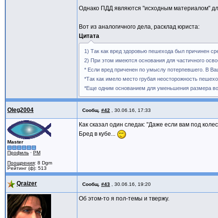
Однако ПДД являются "исходным материалом" дл
Вот из аналогичного дела, расклад юриста:
Цитата
1) Так как вред здоровью пешехода был причинен с
2) При этом имеются основания для частичного осв
* Если вред приченен по умыслу потерпевшего. В Ва
*Так как имело место грубая неосторожность пешех
*Еще одним основанием для уменьшения размера в
Oleg2004
Сообщ.
#42
,
30.06.16, 17:33
Как сказал один следак: "Даже если вам под коле
Бред в кубе...
Master
Профиль
·
PM
Поощрения
: 8 Dgm
Рейтинг (ф): 513
Qraizer
Сообщ.
#43
,
30.06.16, 19:20
Об этом-то я пол-темы и твержу.