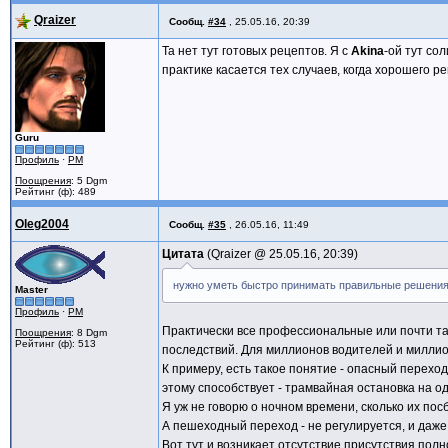
Qraizer
Сообщ.
#34
,
25.05.16, 20:39
Та нет тут готовых рецептов. Я с
Akina
-ой тут со
практике касается тех случаев, когда хорошего 
Guru
Профиль
·
PM
Поощрения
: 5 Dgm
Рейтинг (ф): 489
Oleg2004
Сообщ.
#35
,
26.05.16, 11:49
Цитата
Qraizer @
25.05.16, 20:39
нужно уметь быстро принимать правильные решения. 
Master
Профиль
·
PM
Практически все профессиональные или почти так
Поощрения
: 8 Dgm
Рейтинг (ф): 513
последствий. Для миллионов водителей и миллио
К примеру, есть такое понятие - опасный перехо
этому способствует - трамвайная остановка на од
Я уж не говорю о ночном времени, сколько их посб
А пешеходный переход - не регулируется, и даже
Вот тут и возникает отсутствие присутствия полн