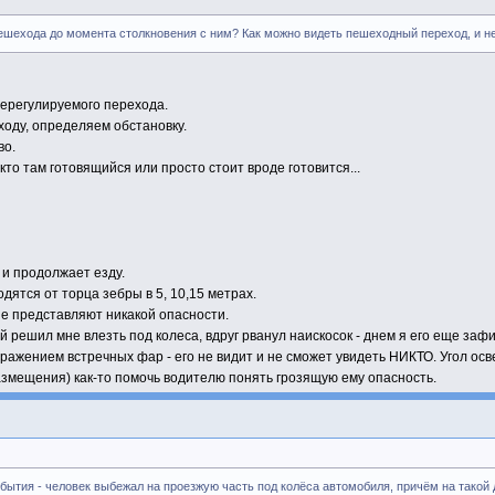
 пешехода до момента столкновения с ним? Как можно видеть пешеходный переход, и н
ерегулируемого перехода.
ходу, определяем обстановку.
во.
кто там готовящийся или просто стоит вроде готовится...
и продолжает езду.
дятся от торца зебры в 5, 10,15 метрах.
не представляют никакой опасности.
рый решил мне влезть под колеса, вдруг рванул наискосок - днем я его еще
ажением встречных фар - его не видит и не сможет увидеть НИКТО. Угол осв
азмещения) как-то помочь водителю понять грозящую ему опасность.
бытия - человек выбежал на проезжую часть под колёса автомобиля, причём на такой д