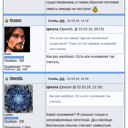
существованием, и таким образом тепловая
смерть никогда не наступит
Qraizer
Сообщ.
#20
,
22.03.16, 12:16
Цитата
OpenGL @
22.03.16, 09:15
Это если эти самые "другие вселенные"
существуют. Пока что нет никаких оснований
так считать.
Guru
Как раз наоборот. Есть все основания так
Профиль
·
PM
считать.
Поощрения
: 5 Dgm
Рейтинг (ф): 489
OpenGL
Сообщ.
#21
,
22.03.16, 12:35
Цитата
Qraizer @
22.03.16, 12:16
Как раз наоборот. Есть все основания так
считать.
Какие основания? Я слышал только о
Lamer
непроверяемых гипотезах. Да и вообще -
Профиль
·
PM
Вселенную обычно считают замкнутым
Поощрения
: 2 Dgm