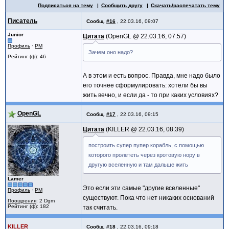
Подписаться на тему
Сообщить другу
Скачать/распечатать тему
Писатель
Сообщ.
#16
,
22.03.16, 09:07
Junior
Цитата
OpenGL @
22.03.16, 07:57
Профиль
·
PM
Зачем оно надо?
Рейтинг (ф): 46
А в этом и есть вопрос. Правда, мне надо было
его точнее сформулировать: хотели бы вы
жить вечно, и если да - то при каких условиях?
OpenGL
Сообщ.
#17
,
22.03.16, 09:15
Цитата
KILLER @
22.03.16, 08:39
построить супер пупер корабль, с помощью
которого пролететь через кротовую нору в
другую вселенную и там дальше жить
Lamer
Это если эти самые "другие вселенные"
Профиль
·
PM
существуют. Пока что нет никаких оснований
Поощрения
: 2 Dgm
Рейтинг (ф): 182
так считать.
KILLER
Сообщ.
#18
,
22.03.16, 09:18