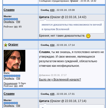
Сообщение отредактировано:
Qraizer
-
22.03.16, 14:42
Славян
Сообщ.
#23
,
22.03.16, 15:08
Master
Цитата
Qraizer @
22.03.16, 14:42
Профиль
·
PM
имеются доказательства невозможности вечной
Рейтинг (ф): 85
в прошлом Вселенной
Брехня; нет таких доказательств.
Qraizer
Сообщ.
#24
,
22.03.16, 17:14
Славян
, ты же знаешь, я голословно ничего не
утверждаю. И свое мнение, являющееся
результатом моих суждений, обязательно
отмечаю как неофициальное.
Guru
Добавлено
22.03.16, 17:17
Профиль
·
PM
Было ли у Вселенной начало?
Поощрения
: 5 Dgm
Рейтинг (ф): 489
Славян
Сообщ.
#25
,
22.03.16, 17:31
Master
Цитата
Qraizer @
22.03.16, 17:14
Профиль
·
PM