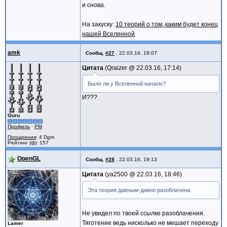
и снова.
На закуску:
10 теорий о том, каким будет конец
нашей Вселенной
amk
Сообщ.
#27
,
22.03.16, 19:07
Цитата
Qraizer @
22.03.16, 17:14
Было ли у Вселенной начало?
И???
Guru
Профиль
·
PM
Поощрения
: 4 Dgm
Рейтинг (ф): 157
OpenGL
Сообщ.
#28
,
22.03.16, 19:13
Цитата
ya2500 @
22.03.16, 18:46
Эта теория давным-давно разоблачена.
Не увидел по твоей ссылке разоблачения.
Тяготение ведь нисколько не мешает переходу
Lamer