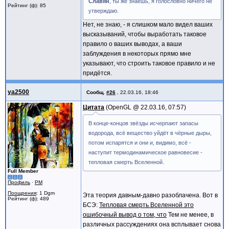
Славян
, ты же знаешь, я голословно ничего не
Рейтинг (ф): 85
утверждаю.
Нет, не знаю, - я слишком мало видел ваших
высказываний, чтобы выработать таковое
правило о ваших выводах, а ваши
заблуждения в некоторых прямо мне
указывают, что строить таковое правило и не
придётся.
ya2500
Сообщ.
#26
,
22.03.16, 18:46
Цитата
OpenGL @
22.03.16, 07:57
В конце-концов звёзды исчерпают запасы
водорода, всё вещество уйдёт в чёрные дыры,
потом испарятся и они и, видимо, всё -
наступит термодинамическое равновесие -
тепловая смерть Вселенной.
Full Member
Профиль
·
PM
Поощрения
: 1 Dgm
Эта теория давным-давно разоблачена. Вот в
Рейтинг (ф): 489
БСЭ:
Тепловая смерть Вселенной это
ошибочный вывод о том, что
Тем не менее, в
различных рассуждениях она всплывает снова