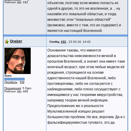
Рейтинг (ф): 182
объектом, поэтому если можно попасть из
одной в другую, то это не вселенная, а ... ну
назовём это локальной областью, и тогда
множество этих "локальных областей"
(возможно, вместе с тем, что их содержит) и
является настоящей Вселенной.
Qraizer
Сообщ.
#22
,
22.03.16, 14:42
Основания таковы, что имеются
доказательства невозможности вечной в
прошлом Вселенной, а значит она имеет-таки
конечный возраст, при этом любые модели её
рождения, строящиеся на основе
Guru
единственности нашей Вселенной, либо
Профиль
·
PM
противоречивы, либо не согласуются с
Поощрения
: 5 Dgm
наблюдениями, либо плохо сосуществуют с
Рейтинг (ф): 489
имеющимися у нас теориями мирустройства,
например теории вечной инфляции.
Предположение же о реальности
Мультивселенной изящно решает
большинство проблем. Не все, впрочем. Да и с
фальсифицируемостью туговато, это да.