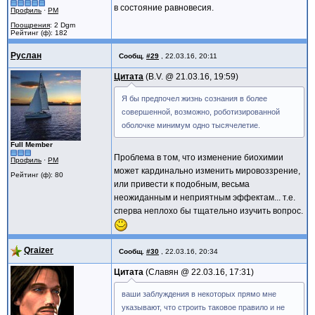
в состояние равновесия.
Профиль
·
PM
Поощрения
: 2 Dgm
Рейтинг (ф): 182
Руслан
Сообщ.
#29
,
22.03.16, 20:11
Цитата
B.V. @
21.03.16, 19:59
Я бы предпочел жизнь сознания в более
совершенной, возможно, роботизированной
оболочке минимум одно тысячелетие.
Full Member
Проблема в том, что изменение биохимии
Профиль
·
PM
может кардинально изменить мировоззрение,
Рейтинг (ф): 80
или привести к подобным, весьма
неожиданным и неприятным эффектам... т.е.
сперва неплохо бы тщательно изучить вопрос.
Qraizer
Сообщ.
#30
,
22.03.16, 20:34
Цитата
Славян @
22.03.16, 17:31
ваши заблуждения в некоторых прямо мне
указывают, что строить таковое правило и не