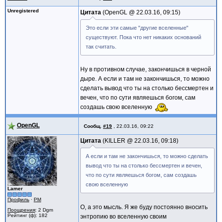
Unregistered
Цитата
OpenGL @
22.03.16, 09:15
Это если эти самые "другие вселенные"
существуют. Пока что нет никаких оснований
так считать.
Ну в противном случае, закончишься в черной
дыре. А если и там не закончишься, то можно
сделать вывод что ты на столько бессмертен и
вечен, что по сути являешься богом, сам
создашь свою вселенную
OpenGL
Сообщ.
#19
,
22.03.16, 09:22
Цитата
KILLER @
22.03.16, 09:18
А если и там не закончишься, то можно сделать
вывод что ты на столько бессмертен и вечен,
что по сути являешься богом, сам создашь
свою вселенную
Lamer
Профиль
·
PM
О, а это мысль. Я же буду постоянно вносить
Поощрения
: 2 Dgm
Рейтинг (ф): 182
энтропию во вселенную своим