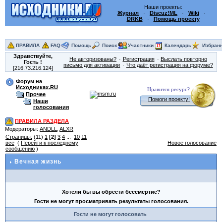
Наши проекты:
Журнал
·
Discuz!ML
·
Wiki
·
DRKB
·
Помощь проекту
ПРАВИЛА
FAQ
Помощь
Поиск
Участники
Календарь
Избран
Здравствуйте,
Не авторизованы?
Регистрация
Выслать повторно
Гость
!
письмо для активации
Что даёт регистрация на форуме?
[216.73.216.124]
Форум на
Исходниках.RU
Нравится ресурс?
Прочее
Помоги проекту!
Наши
голосования
ПРАВИЛА РАЗДЕЛА
Модераторы:
ANDLL
,
ALXR
Страницы:
(11)
1
[2]
3
4
...
10
11
все
(
Перейти к последнему
Новое голосование
сообщению
)
Вечная жизнь
Хотели бы вы обрести бессмертие?
Гости не могут просматривать результаты голосования.
Гости не могут голосовать