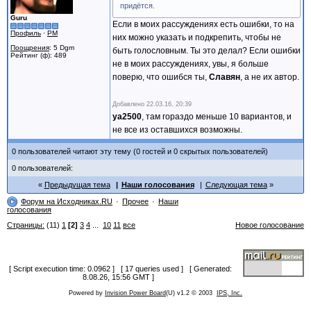
придётся.
Guru
Если в моих рассуждениях есть ошибки, то на
Профиль
·
PM
них можно указать и подкрепить, чтобы не
Поощрения
: 5 Dgm
быть голословным. Ты это делал? Если ошибки
Рейтинг (ф): 489
не в моих рассуждениях, увы, я больше
поверю, что ошибся ты,
Славян
, а не их автор.
Добавлено
22.03.16, 20:39
ya2500
, там гораздо меньше 10 вариантов, и
не все из оставшихся возможны.
0 пользователей читают эту тему (0 гостей и 0 скрытых пользователей)
0 пользователей:
Предыдущая тема
Наши голосования
Следующая тема
Форум на Исходниках.RU
Прочее
Наши
голосования
Страницы:
(11)
1
[2]
3
4
...
10
11
все
Новое голосование
[ Script execution time: 0.0962 ] [ 17 queries used ] [ Generated:
8.08.26, 15:56 GMT ]
Powered by
Invision Power Board
(U) v1.2 © 2003
IPS, Inc.