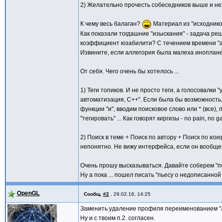
2) Желательно прочесть собеседников выше и не
К чему весь балаган?
Материал из "исходников
Как показали тогдашние "изыскания" - задача реш
коэффициент юзабилити? С течением времени "апп
Извините, если аллегория была малеха иноплан
От себя. Чего очень бы хотелось ...
1) Теги топиков. И не просто теги, а голосовалк
автоматизация, С++". Если была бы возможность, 
функции "и", вводим поисковое слово или * (все)
"тегировать" ... Как говорят киргизы - no pain, no g
2) Поиск в теме + Поиск по автору + Поиск по юз
непонятно. Не вижу интерфейса, если он вообще 
Очень прошу высказываться. Давайте соберем "по
Ну а пока ... пошел писать "пьесу о недописанной
OpenGL
Сообщ.
#2
,
29.02.16, 14:25
Заменить удаление профиля переименованием "ло
Ну и с твоим п.2. согласен.