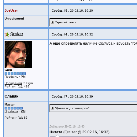
JoeUser
Сообщ.
#5
,
29.02.16, 16:20
Unregistered
Скрытый текст
Qraizer
Сообщ.
#6
,
29.02.16, 16:32
А ещё определять наличие Окулуса и врубать "г
Guru
Профиль
·
PM
Поощрения
: 5 Dgm
Рейтинг (ф): 489
Славян
Сообщ.
#7
,
29.02.16, 16:39
Master
"Давай под спойлером"
Профиль
·
PM
Рейтинг (ф): 85
Добавлено
29.02.16, 16:40
Цитата
Qraizer @
29.02.16, 16:32