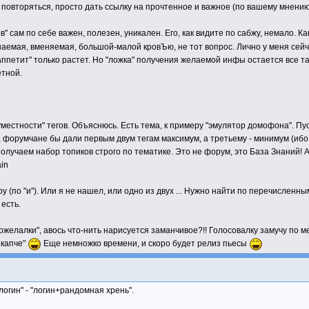
 повторяться, просто дать ссылку на прочтенное и важное (по вашему мнению
" сам по себе важен, полезен, уникален. Его, как видите по сабжу, немало. К
аемая, вменяемая, большой-малой кровЪю, не тот вопрос. Лично у меня сейчас
етит" только растет. Но "ложка" получения желаемой инфы остается все так
етной.
и "уместности" тегов. Объяснюсь. Есть тема, к примеру "эмулятор домофона". 
форумчане бы дали первым двум тегам максимум, а третьему - минимум (ибо н
, получаем набор топиков строго по тематике. Это не форум, это База Знаний!
ain
еру (по "и"). Или я не нашел, или одно из двух ... Нужно найти по перечисле
есть.
желалки", авось что-нить нарисуется заманчивое?!! Голосовалку замучу по ме
 капче"
Еще немножко времени, и скоро будет релиз пьесы
гин" - "логин+рандомная хрень".