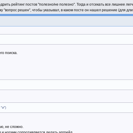
дрить рейтинг постов "полезно/не полезно". Тогда и отсекать все лишнее легч
ку "вопрос решен", чтобы указывал, в каком посте он нашел решение (для дли
го поиска.
"и")
ю, не сложно.
ми и ногами сопротивляется делать апгрейд.