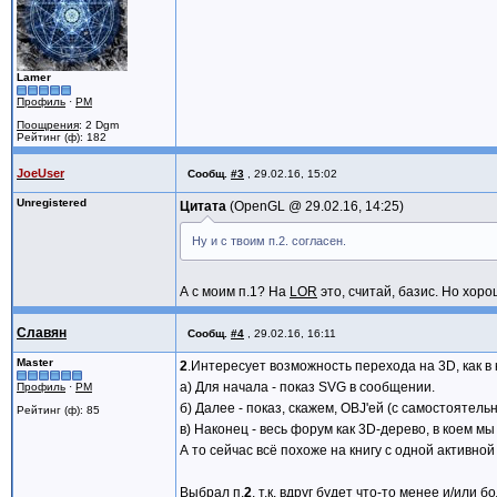
Lamer
Профиль
·
PM
Поощрения
: 2 Dgm
Рейтинг (ф): 182
JoeUser
Сообщ.
#3
,
29.02.16, 15:02
Unregistered
Цитата
OpenGL @
29.02.16, 14:25
Ну и с твоим п.2. согласен.
А с моим п.1? На
LOR
это, считай, базис. Но хоро
Славян
Сообщ.
#4
,
29.02.16, 16:11
Master
2
.Интересует возможность перехода на 3D, как в 
а) Для начала - показ SVG в сообщении.
Профиль
·
PM
б) Далее - показ, скажем, OBJ'ей (с самостоятельн
Рейтинг (ф): 85
в) Наконец - весь форум как 3D-дерево, в коем м
А то сейчас всё похоже на книгу с одной активно
Выбрал п.
2
, т.к. вдруг будет что-то менее и/или 