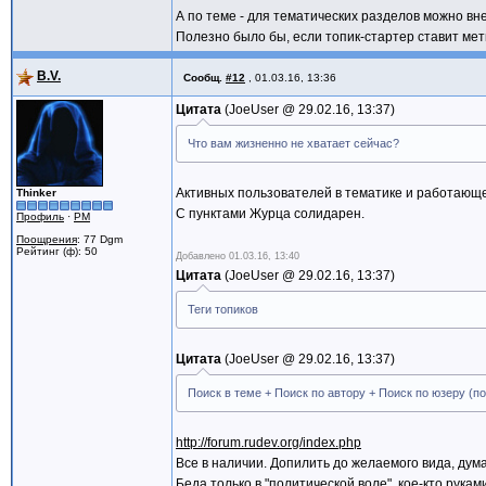
А по теме - для тематических разделов можно вне
Полезно было бы, если топик-стартер ставит мет
B.V.
Сообщ.
#12
,
01.03.16, 13:36
Цитата
JoeUser @
29.02.16, 13:37
Что вам жизненно не хватает сейчас?
Активных пользователей в тематике и работающе
Thinker
С пунктами Журца солидарен.
Профиль
·
PM
Поощрения
: 77 Dgm
Рейтинг (ф): 50
Добавлено
01.03.16, 13:40
Цитата
JoeUser @
29.02.16, 13:37
Теги топиков
Цитата
JoeUser @
29.02.16, 13:37
Поиск в теме + Поиск по автору + Поиск по юзеру (по 
http://forum.rudev.org/index.php
Все в наличии. Допилить до желаемого вида, дума
Беда только в "политической воле", кое-кто рука