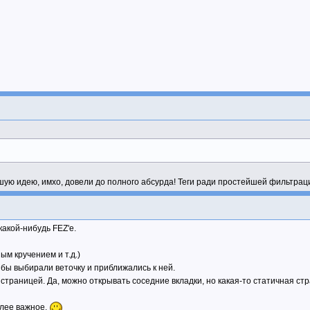
шую идею, имхо, довели до полного абсурда! Теги ради простейшей фильтрации
какой-нибудь FEZ'е.
ым кручением и т.д.)
ы бы выбирали веточку и приближались к ней.
й страницей. Да, можно открывать соседние вкладки, но какая-то статичная ст
более важное.