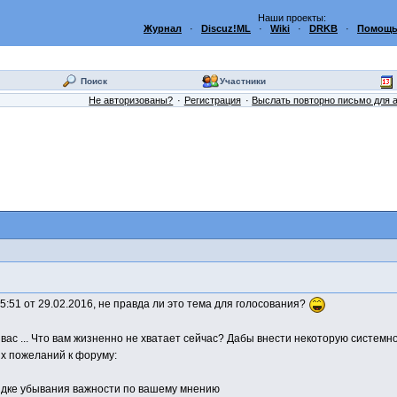
Наши проекты:
Журнал
·
Discuz!ML
·
Wiki
·
DRKB
·
Помощь
Поиск
Участники
Не авторизованы?
Регистрация
Выслать повторно письмо для 
5:51 от 29.02.2016, не правда ли это тема для голосования?
вас ... Что вам жизненно не хватает сейчас? Дабы внести некоторую системн
их пожеланий к форуму:
ядке убывания важности по вашему мнению