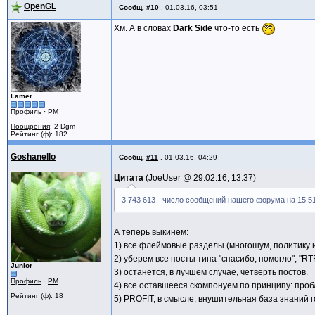
OpenGL
Сообщ.
#10
,
01.03.16, 03:51
Хм. А в словах
Dark Side
что-то есть
Lamer
Профиль
·
PM
Поощрения
: 2 Dgm
Рейтинг (ф): 182
Goshanello
Сообщ.
#11
,
01.03.16, 04:29
Цитата
JoeUser @
29.02.16, 13:37
3 743 613 - число сообщений нашего форума на 15:51
А теперь выкинем:
1) все флеймовые разделы (многошум, политику и 
2) уберем все посты типа "спасибо, помогло", "RTF
Junior
3) останется, в лучшем случае, четверть постов.
Профиль
·
PM
4) все оставшееся скомпонуем по принципу: проб
Рейтинг (ф): 18
5) PROFIT, в смысле, внушительная база знаний г