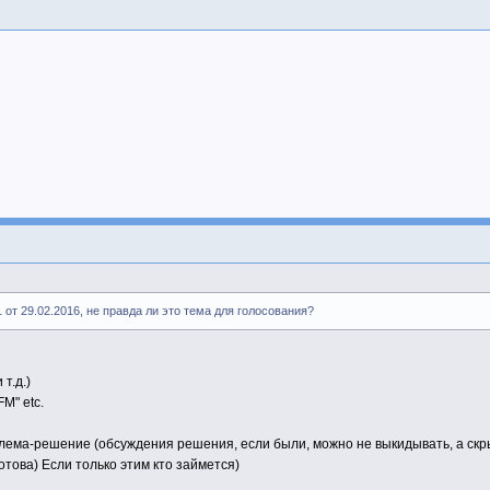
 от 29.02.2016, не правда ли это тема для голосования?
т.д.)
M" etc.
лема-решение (обсуждения решения, если были, можно не выкидывать, а скры
отова) Если только этим кто займется)