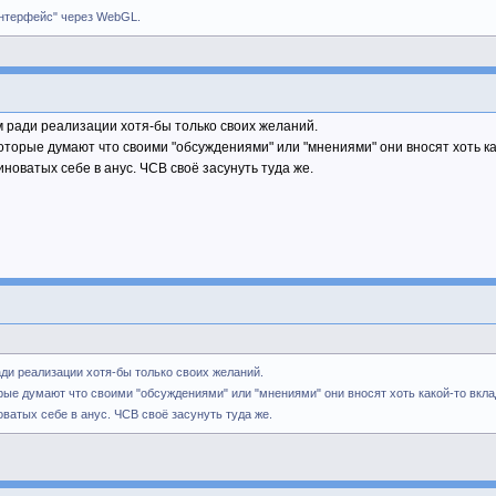
интерфейс" через WebGL.
м ради реализации хотя-бы только своих желаний.
торые думают что своими "обсуждениями" или "мнениями" они вносят хоть ка
иноватых себе в анус. ЧСВ своё засунуть туда же.
ади реализации хотя-бы только своих желаний.
ые думают что своими "обсуждениями" или "мнениями" они вносят хоть какой-то вкла
ватых себе в анус. ЧСВ своё засунуть туда же.