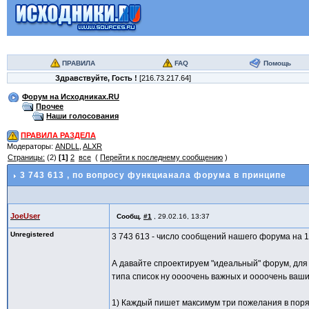
ПРАВИЛА
FAQ
Помощь
Здравствуйте,
Гость
!
[216.73.217.64]
Форум на Исходниках.RU
Прочее
Наши голосования
ПРАВИЛА РАЗДЕЛА
Модераторы:
ANDLL
,
ALXR
Страницы:
(2)
[1]
2
все
(
Перейти к последнему сообщению
)
3 743 613
, по вопросу функцианала форума в принципе
JoeUser
Сообщ.
#1
,
29.02.16, 13:37
Unregistered
3 743 613 - число сообщений нашего форума на 1
А давайте спроектируем "идеальный" форум, для 
типа список ну оооочень важных и оооочень ваш
1) Каждый пишет максимум три пожелания в пор