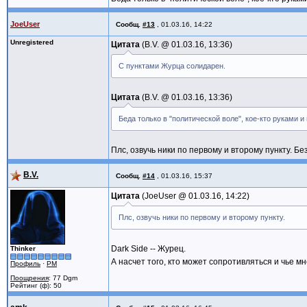
JoeUser
Сообщ.
#13
,
01.03.16, 14:22
Unregistered
Цитата
B.V. @
01.03.16, 13:36
С пунктами Журца солидарен.
Цитата
B.V. @
01.03.16, 13:36
Беда только в "политической воле", кое-кто руками и
Плс, озвучь ники по первому и второму пункту. Бе
B.V.
Сообщ.
#14
,
01.03.16, 15:37
Цитата
JoeUser @
01.03.16, 14:22
Плс, озвучь ники по первому и второму пункту.
Dark Side -- Журец.
Thinker
А насчет того, кто может сопротивляться и чье 
Профиль
·
PM
Поощрения
: 77 Dgm
Рейтинг (ф): 50