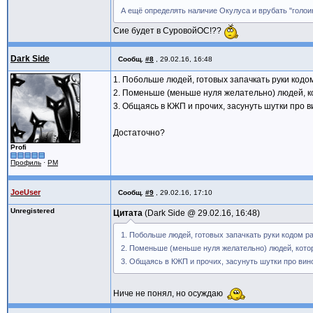
А ещё определять наличие Окулуса и врубать "голо
Сие будет в СуровойОС!??
Dark Side
Сообщ.
#8
,
29.02.16, 16:48
1. Побольше людей, готовых запачкать руки кодо
2. Поменьше (меньше нуля желательно) людей, ко
3. Общаясь в КЖП и прочих, засунуть шутки про в
Достаточно?
Profi
Профиль
·
PM
JoeUser
Сообщ.
#9
,
29.02.16, 17:10
Unregistered
Цитата
Dark Side @
29.02.16, 16:48
1. Побольше людей, готовых запачкать руки кодом р
2. Поменьше (меньше нуля желательно) людей, котор
3. Общаясь в КЖП и прочих, засунуть шутки про вино
Ниче не понял, но осуждаю