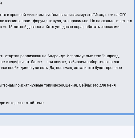
)
ак-то в прошлой жизни мы с vot'ом пытались замутить "Исходники на CD".
 возник вопрос - форум, это кулл, это правильно. Но на сколько тянет его
 же 15-летней давности. Хотя уже давно пора работать черпаками.
Пусть стартап реализован на Андроиде. Используемые теги "андроид,
е специфично). Далле ... при поиске, выбираем набор тегов по лог.
 А все необходимое уже есть. Да, понимаю, детали, кто будет прошлое
нным "зонам поиска" нужные топики/сообщения. Сейчас это для меня
ре интереса к этой теме.