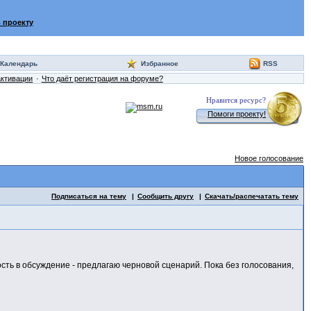
 проекту
Календарь
Избранное
RSS
активации
Что даёт регистрация на форуме?
Нравится ресурс?
Помоги проекту!
Новое голосование
Подписаться на тему
Сообщить другу
Скачать/распечатать тему
ость в обсуждение - предлагаю черновой сценарий. Пока без голосования,