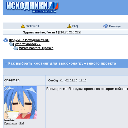
ПРАВИЛА
FAQ
Помощь
Здравствуйте,
Гость
!
[216.73.216.222]
Форум на Исходниках.RU
Web технологии
WWW Masters. Прочее
Как выбрать хостинг для высоконагруженного проекта
chaeman
Сообщ.
#1
,
02.02.16, 11:15
Всем привет. Я создал проект на котором сейчас
Newbie
Профиль
·
PM