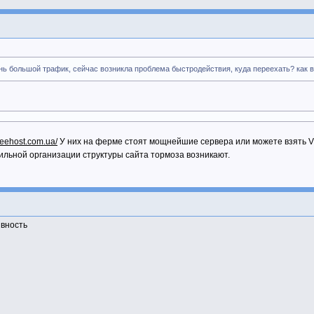
ень большой трафик, сейчас возникла проблема быстродействия, куда переехать? как 
freehost.com.ua/
У них на ферме стоят мощнейшие сервера или можете взять V
вильной организации структуры сайта тормоза возникают.
ивность