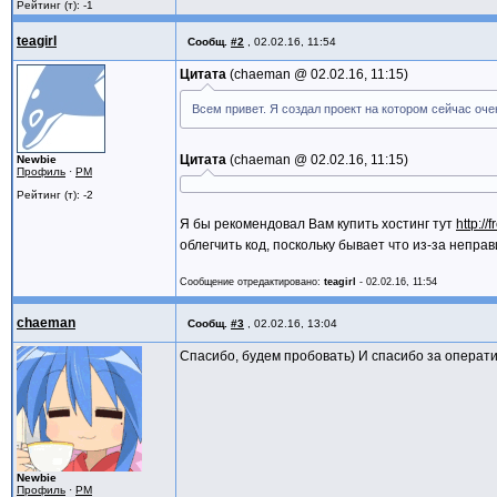
Рейтинг (т): -1
teagirl
Сообщ.
#2
,
02.02.16, 11:54
Цитата
chaeman @
02.02.16, 11:15
Всем привет. Я создал проект на котором сейчас оч
Цитата
chaeman @
02.02.16, 11:15
Newbie
Профиль
·
PM
Рейтинг (т): -2
Я бы рекомендовал Вам купить хостинг тут
http://
облегчить код, поскольку бывает что из-за непра
Сообщение отредактировано:
teagirl
-
02.02.16, 11:54
chaeman
Сообщ.
#3
,
02.02.16, 13:04
Спасибо, будем пробовать) И спасибо за операт
Newbie
Профиль
·
PM