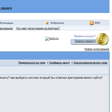
 проекту
Календарь
Избранное
RSS
активации
Что даёт регистрация на форуме?
Нравится ресурс?
Помоги проекту!
Новое голосование
Подписаться на тему
Сообщить другу
Скачать/распечатать тему
ехать? как выбрать хостинг кторый бы отвечал критериям моего сайта?