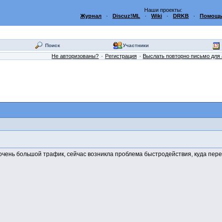
Наши проекты:
Журнал
·
Discuz!ML
·
Wiki
·
DRKB
·
Помощь
Поиск
Участники
Не авторизованы?
Регистрация
Выслать повторно письмо для 
 очень большой трафик, сейчас возникла проблема быстродействия, куда пере