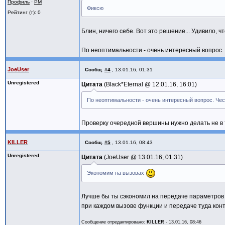
Профиль
·
PM
{1,{0,2,6}},
{2,4,6},
Фиксю
Рейтинг (т): 0
{2,{1,3,6}},
{3,5,6},
{3,{2,4,6}},
{0,4,6},
{4,{3,5,6}},
Блин, ничего себе. Вот это решение... Удивило, ч
{0,1,2,3,4,5}
{5,{0,4,6}},
};
{6,{0,1,2,3,4,5}}
По неоптимальности - очень интересный вопрос. 
};
std::vector< unsigned short > visited
for(auto const& i:Rel) PrintPath(i.firs
visitedIndexesPathArr.push_back( 0 )
JoeUser
Сообщ.
#4
,
13.01.16, 01:31
}
goElement( relationsArr, 0, visitedIn
Unregistered
Цитата
Black*Eternal @
12.01.16, 16:01
}
По неоптимальности - очень интересный вопрос. Чес
Проверку очередной вершины нужно делать не в 
KILLER
Сообщ.
#5
,
13.01.16, 08:43
Unregistered
Цитата
JoeUser @
13.01.16, 01:31
Экономим на вызовах
Лучше бы ты сэкономил на передаче параметров 
при каждом вызове функции и передаче туда конт
Сообщение отредактировано:
KILLER
-
13.01.16, 08:46