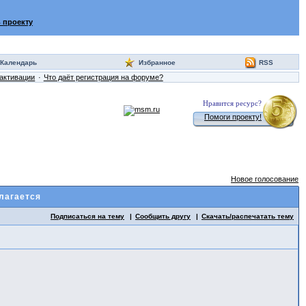
 проекту
Календарь
Избранное
RSS
активации
Что даёт регистрация на форуме?
Нравится ресурс?
Помоги проекту!
Новое голосование
илагается
Подписаться на тему
Сообщить другу
Скачать/распечатать тему