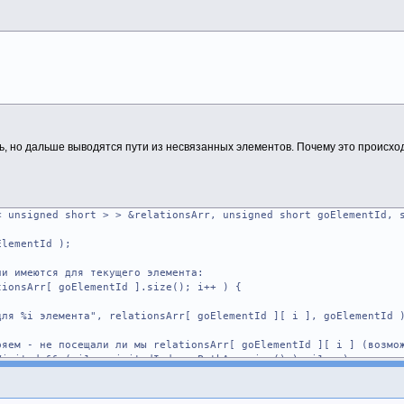
, но дальше выводятся пути из несвязанных элементов. Почему это происход
< unsigned short > > &relationsArr, unsigned short goElementId, 
lementId );
 имеются для текущего элемента:
onsArr[ goElementId ].size(); i++ ) {
i элемента", relationsArr[ goElementId ][ i ], goElementId 
 не посещали ли мы relationsArr[ goElementId ][ i ] (возможн
ed && ( i1 < visitedIndexesPathArr.size() ); i1++ )
i ] == visitedIndexesPathArr[ i1 ] )