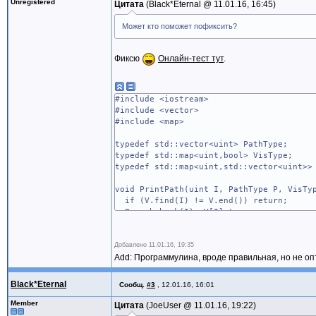
Unregistered
Цитата
Black*Eternal @
11.01.16, 16:45
if ( notVisited ) {
Может кто поможет пофиксить?
printf( " - не посещён! Посещае
visitedIndexesPathArr.push_back( rel
Фиксю
Онлайн-тест тут
.
goElement( relationsArr, relationsAr
} else {
#include <iostream>
#include <vector>
printf( " - посещён\n" );
#include <map>
}
typedef std::vector<uint> PathType;
typedef std::map<uint,bool> VisType;
}
typedef std::map<uint,std::vector<uint>>
printf( "\t\tВсе посещены, финальный 
void PrintPath(uint I, PathType P, VisTy
for ( unsigned short i2 = 0; i2 < visi
if (V.find(I) != V.end()) return;
printf( "%i, ", visitedIndexesPath
P.push_back(I); V[I]=true;
printf( "\n" );
for(const auto& x: P) std::cout << ":" 
for(const auto& i: R[I]) PrintPath(i,P
}
Добавлено
}
11.01.16, 19:35
Add: Программулина, вроде правильная, но не оп
int main() {
int main() {
VisType Vis;
std::vector< std::vector< unsigned sho
Black*Eternal
Сообщ.
#3
,
12.01.16, 16:01
PathType Path;
{1,5,6},
RelType Rel = {
Member
{0,2,6},
Цитата
JoeUser @
11.01.16, 19:22
{0,{1,5,6}},
{1,3,6},