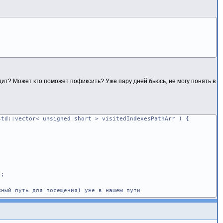
ит? Может кто поможет пофиксить? Уже пару дней бьюсь, не могу понять в
std::vector< unsigned short > visitedIndexesPathArr ) {
);
ый путь для посещения) уже в нашем пути