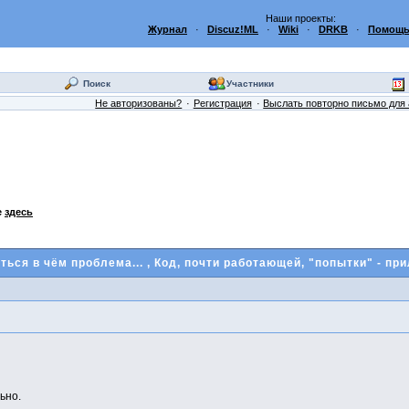
Наши проекты:
Журнал
·
Discuz!ML
·
Wiki
·
DRKB
·
Помощь
Поиск
Участники
Не авторизованы?
Регистрация
Выслать повторно письмо для 
е
здесь
ться в чём проблема...
, Код, почти работающей, "попытки" - пр
ьно.