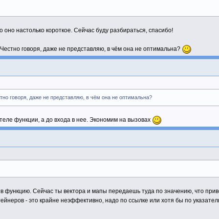
то оно настолько короткое. Сейчас буду разбираться, спасибо!
Честно говоря, даже не представляю, в чём она не оптимальна?
IndexesPathArr;
t,Path,Vis,Rel);
;
dexesPathArr );
тно говоря, даже не представляю, в чём она не оптимальна?
теле функции, а до входа в нее. Экономим на вызовах
в функцию. Сейчас ты вектора и мапы передаешь туда по значению, что пр
ейнеров - это крайне неэффективно, надо по ссылке или хотя бы по указател