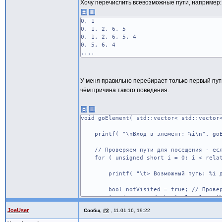
Хочу перечислить всевозможные пути, например:
0, 1
0, 1, 2, 6, 5
0, 1, 2, 6, 5, 4
0, 5, 6, 4
....
У меня правильно перебирает только первый путь
чём причина такого поведения.
void goElement( std::vector< std::vector
printf( "\nВход в элемент: %i\n", goE
// Проверяем пути для посещения - если
for ( unsigned short i = 0; i < relati
printf( "\t> Возможный путь: %i для %
bool notVisited = true; // Проверяем -
for ( unsigned short i1 = 0; notVisit
if ( relationsArr[ goElementId ][ 
JoeUser
Сообщ.
#2
,
11.01.16, 19:22
notVisited = false;