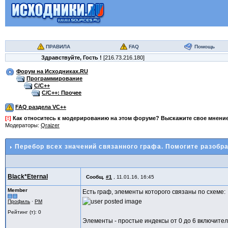
ПРАВИЛА
FAQ
Помощь
Здравствуйте,
Гость
!
[216.73.216.180]
Форум на Исходниках.RU
Программирование
C/C++
C/C++: Прочее
FAQ раздела VC++
[!]
Как относитесь к модерированию на этом форуме? Выскажите свое мнени
Модераторы:
Qraizer
Перебор всех значений связанного графа. Помогите разобра
Black*Eternal
Сообщ.
#1
,
11.01.16, 16:45
Member
Есть граф, элементы которого связаны по схеме:
Профиль
·
PM
Рейтинг (т): 0
Элементы - простые индексы от 0 до 6 включител