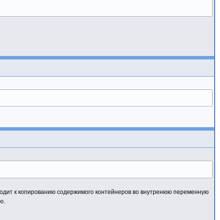
иводит к копированию содержимого контейнеров во внутренюю переменную
ю.