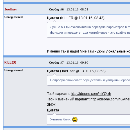
JoeUser
Сообщ.
#6
,
13.01.16, 08:53
Unregistered
Цитата
KILLER @
13.01.16, 08:43
Лучше бы ты сэкономил на передаче параметров в ф
функции и передаче туда контейнеров - это крайне н
Именно так и надо! Мне там нужны
локальные к
KILLER
Сообщ.
#7
,
13.01.16, 09:30
Unregistered
Цитата
JoeUser @
13.01.16, 08:53
Попробуй свой совет осуществить и увидишь нераб
Твой вариант:
http://ideone.com/mYQlxh
Твой измененый вариант:
http://ideone.com/nGAhe
ЗЫЖ
Цитата
Учитель блин.