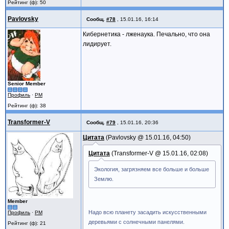
Рейтинг (ф): 50
Pavlovsky
Сообщ.
#78
,
15.01.16, 16:14
Кибернетика - лженаука. Печально, что она
лидирует.
Senior Member
Профиль
·
PM
Рейтинг (ф): 38
Transformer-V
Сообщ.
#79
,
15.01.16, 20:36
Цитата
Pavlovsky @
15.01.16, 04:50
Цитата
Transformer-V @
15.01.16, 02:08
Экология, загрязняем все больше и больше
Землю.
Member
Надо всю планету засадить искусственными
Профиль
·
PM
деревьями с солнечными панелями.
Рейтинг (ф): 21