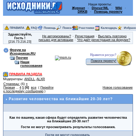
Наши проекты:
Журнал
·
Discuz!ML
·
Wiki
·
DRKB
·
Помощь проекту
ПРАВИЛА
FAQ
Помощь
Поиск
Участники
Календарь
Избран
Здравствуйте,
Не авторизованы?
Регистрация
Выслать повторно
Гость
!
письмо для активации
Что даёт регистрация на форуме?
[216.73.216.23]
Форум на
Исходниках.RU
Нравится ресурс?
Прочее
Помоги проекту!
Наши
голосования
ПРАВИЛА РАЗДЕЛА
Модераторы:
ANDLL
,
ALXR
Страницы:
(6)
«
Первая
...
4
5
[6]
все
(
Перейти
Новое голосование
к последнему сообщению
)
Развитие человечества на ближайшие 20-30 лет?
Как по вашему, какая сфера будет определять развитие человечества
на ближайшие 20-30 лет?
Гости не могут просматривать результаты голосования.
Гости не могут голосовать