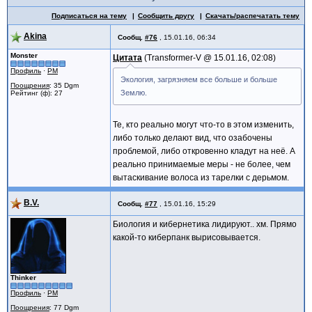
Подписаться на тему
Сообщить другу
Скачать/распечатать тему
Akina
Сообщ.
#76
,
15.01.16, 06:34
Monster
Цитата
Transformer-V @
15.01.16, 02:08
Профиль
·
PM
Экология, загрязняем все больше и больше
Поощрения
: 35 Dgm
Землю.
Рейтинг (ф): 27
Те, кто реально могут что-то в этом изменить,
либо только делают вид, что озабочены
проблемой, либо откровенно кладут на неё. А
реально принимаемые меры - не более, чем
вытаскивание волоса из тарелки с дерьмом.
B.V.
Сообщ.
#77
,
15.01.16, 15:29
Биология и кибернетика лидируют.. хм. Прямо
какой-то киберпанк вырисовывается.
Thinker
Профиль
·
PM
Поощрения
: 77 Dgm