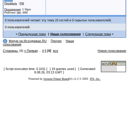
Профиль
·
PM
Поощрения
: 1 Dgm
Рейтинг (ф): 489
0 пользователей читают эту тему (0 гостей и 0 скрытых пользователей)
0 пользователей:
Предыдущая тема
Наши голосования
Следующая тема
Форум на Исходниках.RU
Прочее
Наши
голосования
Страницы:
(6)
« Первая
...
4
5
[6]
все
Новое голосование
[ Script execution time: 0.1011 ] [ 19 queries used ] [ Generated:
8.08.26, 03:13 GMT ]
Powered by
Invision Power Board
(U) v1.2 © 2003
IPS, Inc.