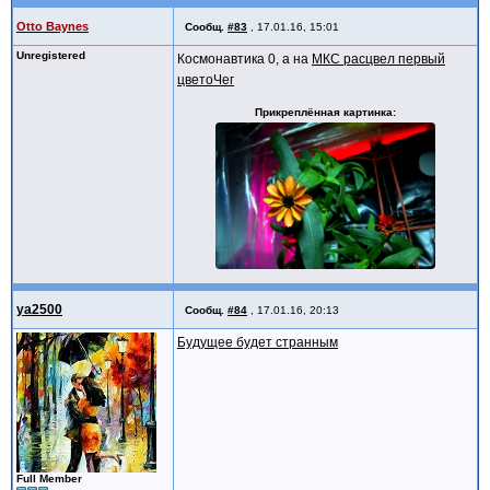
Otto Baynes
Сообщ.
#83
,
17.01.16, 15:01
Unregistered
Космонавтика 0, а на
МКС расцвел первый
цветоЧег
Прикреплённая картинка
ya2500
Сообщ.
#84
,
17.01.16, 20:13
Будущее будет странным
Full Member