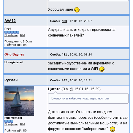
Хорошая идея
AVA12
Сообщ.
#80
,
15.01.16, 23:07
Profi
А куда сливать отходы от производства
солнечных панелей?
Профиль
·
PM
Поощрения
: 9 Dgm
Рейтинг (ф): 54
Otto Baynes
Сообщ.
#81
,
16.01.16, 08:24
Unregistered
засадить искусственными деревьями с
солнечными панелями и WiFi
Руслан
Сообщ.
#82
,
16.01.16, 13:31
Цитата
B.V. @
15.01.16, 15:29
Биология и кибернетика лидируют.. хм.
Дык логично же. От генетики ожидаем
фантастических прорывов (особенно учитывая
Full Member
достигнутые вычислительные мощности), а на
Профиль
·
PM
форуме в основном "кибернетчики".
Рейтинг (ф): 80