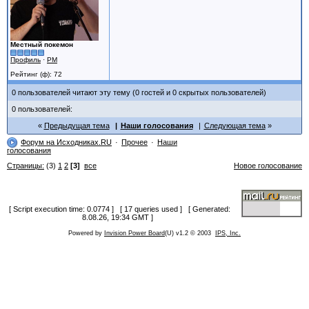
Местный покемон
Профиль
·
PM
Рейтинг (ф): 72
0 пользователей читают эту тему (0 гостей и 0 скрытых пользователей)
0 пользователей:
Предыдущая тема
Наши голосования
Следующая тема
Форум на Исходниках.RU
Прочее
Наши
голосования
Страницы:
(3)
1
2
[3]
все
Новое голосование
[ Script execution time: 0.0774 ] [ 17 queries used ] [ Generated:
8.08.26, 19:34 GMT ]
Powered by
Invision Power Board
(U) v1.2 © 2003
IPS, Inc.