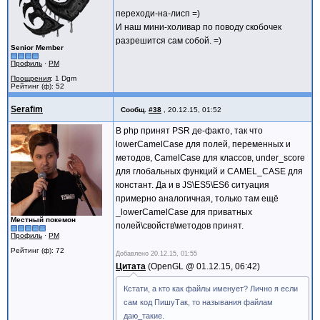
переходи-на-лисп =)
И наш мини-холивар по поводу скобочек
разрешится сам собой. =)
Senior Member
Профиль
·
PM
Поощрения
: 1 Dgm
Рейтинг (ф): 52
Serafim
Сообщ.
#38
,
20.12.15, 01:52
В php принят PSR де-факто, так что
lowerCamelCase для полей, переменных и
методов, CamelCase для классов, under_score
для глобальных функций и CAMEL_CASE для
констант. Да и в JS\ES5\ES6 ситуация
примерно аналогичная, только там ещё
_lowerCamelCase для приватных
Местный покемон
полей\свойств\методов принят.
Профиль
·
PM
Рейтинг (ф): 72
Добавлено
20.12.15, 01:55
Цитата
OpenGL @
01.12.15, 06:42
Кстати, а кто как файлы именует? Лично я если
сам код ПишуТак, то называния файлам
даю_такие.