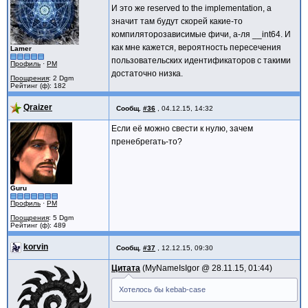
И это же reserved to the implementation, а
значит там будут скорей какие-то
компиляторозависимые фичи, а-ля __int64. И
как мне кажется, вероятность пересечения
Lamer
пользовательских идентификаторов с такими
Профиль
·
PM
достаточно низка.
Поощрения
: 2 Dgm
Рейтинг (ф): 182
Qraizer
Сообщ.
#36
,
04.12.15, 14:32
Если её можно свести к нулю, зачем
пренебрегать-то?
Guru
Профиль
·
PM
Поощрения
: 5 Dgm
Рейтинг (ф): 489
korvin
Сообщ.
#37
,
12.12.15, 09:30
Цитата
MyNameIsIgor @
28.11.15, 01:44
Хотелось бы kebab-case