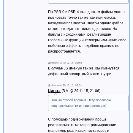
По PSR-0 и PSR-4 стандартам файлы можно
именовать точно так же, как имя класса,
находящегося внутри. Внутри одного файла
может находиться только один класс. На
файлы с исходниками, реализующие
глобальные функции-хелперы или какие-либо
побочные эффекты подобное правило не
распространяется.
Добавлено
20.12.15, 01:56
В случае JS именую так же, как именуется
дефолтный экспортный класс внутри.
Добавлено
20.12.15, 02:01
Цитата
B.V. @
29.11.15, 21:06
Только второй вариант. Недолюбливаю
подчеркивания (и их приверженцев)
С помощью подчёркиваний проще
реализовывать метапрограммирование
(например реализация мутаторов и