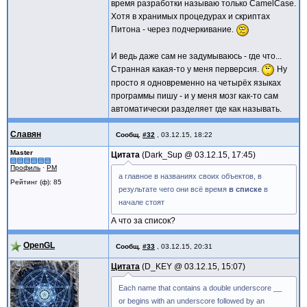
время разработки называю только CamelCase.
Хотя в хранимых процедурах и скриптах
Питона - через подчеркивание.
И ведь даже сам не задумываюсь - где что...
Странная какая-то у меня перверсия.
Ну
просто я одновременно на четырёх языках
программы пишу - и у меня мозг как-то сам
автоматически разделяет где как называть.
Славян
Сообщ.
#32
,
03.12.15, 18:22
Master
Цитата
Dark_Sup @
03.12.15, 17:45
Профиль
·
PM
а главное в названиях своих объектов, в
Рейтинг (ф): 85
результате чего они всё время
в списке
в
начале стоят
А что за список?
OpenGL
Сообщ.
#33
,
03.12.15, 20:31
Цитата
D_KEY @
03.12.15, 15:07
Each name that contains a double underscore __
or begins with an underscore followed by an