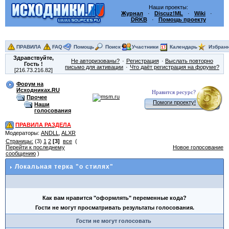
Наши проекты:
Журнал
·
Discuz!ML
·
Wiki
·
DRKB
·
Помощь проекту
ПРАВИЛА
FAQ
Помощь
Поиск
Участники
Календарь
Избран
Здравствуйте,
Не авторизованы?
Регистрация
Выслать повторно
Гость
!
письмо для активации
Что даёт регистрация на форуме?
[216.73.216.82]
Форум на
Исходниках.RU
Нравится ресурс?
Прочее
Помоги проекту!
Наши
голосования
ПРАВИЛА РАЗДЕЛА
Модераторы:
ANDLL
,
ALXR
Страницы:
(3)
1
2
[3]
все
(
Перейти к последнему
Новое голосование
сообщению
)
Локальная терка "о стилях"
Как вам нравится "оформлять" переменные кода?
Гости не могут просматривать результаты голосования.
Гости не могут голосовать