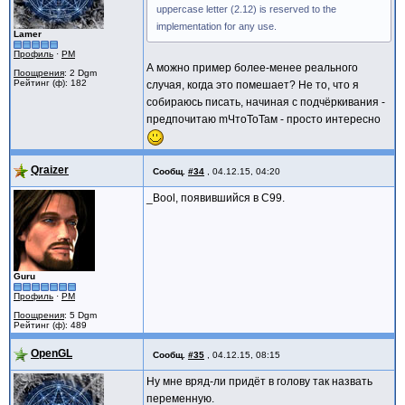
uppercase letter (2.12) is reserved to the
implementation for any use.
Lamer
Профиль
·
PM
А можно пример более-менее реального
Поощрения
: 2 Dgm
Рейтинг (ф): 182
случая, когда это помешает? Не то, что я
собираюсь писать, начиная с подчёркивания -
предпочитаю mЧтоТоТам - просто интересно
Qraizer
Сообщ.
#34
,
04.12.15, 04:20
_Bool, появившийся в C99.
Guru
Профиль
·
PM
Поощрения
: 5 Dgm
Рейтинг (ф): 489
OpenGL
Сообщ.
#35
,
04.12.15, 08:15
Ну мне вряд-ли придёт в голову так назвать
переменную.