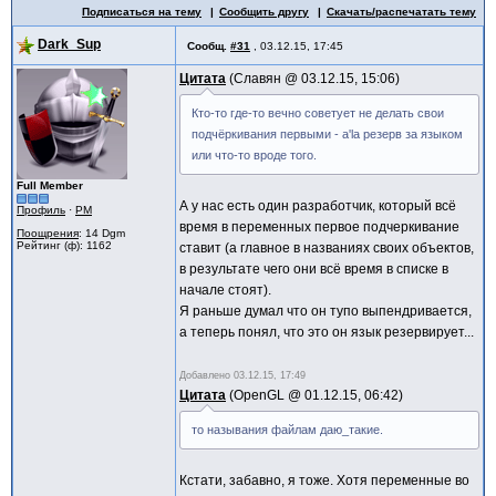
Подписаться на тему
Сообщить другу
Скачать/распечатать тему
Dark_Sup
Сообщ.
#31
,
03.12.15, 17:45
Цитата
Славян @
03.12.15, 15:06
Кто-то где-то вечно советует не делать свои
подчёркивания первыми - a'la резерв за языком
или что-то вроде того.
Full Member
А у нас есть один разработчик, который всё
Профиль
·
PM
время в переменных первое подчеркивание
Поощрения
: 14 Dgm
Рейтинг (ф): 1162
ставит (а главное в названиях своих объектов,
в результате чего они всё время в списке в
начале стоят).
Я раньше думал что он тупо выпендривается,
а теперь понял, что это он язык резервирует...
Добавлено
03.12.15, 17:49
Цитата
OpenGL @
01.12.15, 06:42
то называния файлам даю_такие.
Кстати, забавно, я тоже. Хотя переменные во