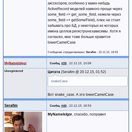
акссесоров, особенно у каких-нибудь
ActiveRecord моделей намного проще через
some_field => get_some_field, нежели через
some_field => getSomeField), плюс не стоит
забывать про БД, у некоторых из которых
имена целлов регистронезависимы. Хотя я
согласен, мне тоже больше нравится
lowerCamelCase
Сообщение отредактировано:
Serafim
-
22.12.15, 18:53
MyNameIsIgor
Сообщ.
#39
,
22.12.15, 10:09
Unregistered
Цитата
Serafim @
20.12.15, 01:52
snakeCase
Вот snake_case. А это lowerCamelCase.
Serafim
Сообщ.
#40
,
22.12.15, 18:53
MyNameIsIgor
, спасибо, поправил