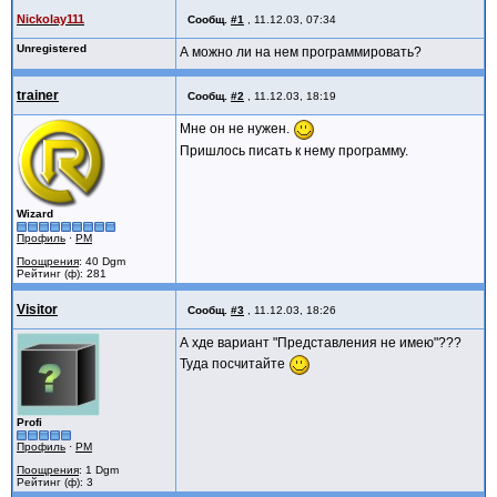
Nickolay111
Сообщ.
#1
,
11.12.03, 07:34
Unregistered
А можно ли на нем программировать?
trainer
Сообщ.
#2
,
11.12.03, 18:19
Мне он не нужен.
Пришлось писать к нему программу.
Wizard
Профиль
·
PM
Поощрения
: 40 Dgm
Рейтинг (ф): 281
Visitor
Сообщ.
#3
,
11.12.03, 18:26
А хде вариант "Представления не имею"???
Туда посчитайте
Profi
Профиль
·
PM
Поощрения
: 1 Dgm
Рейтинг (ф): 3