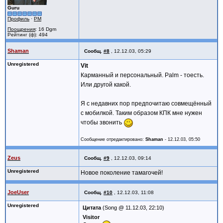
Guru
Профиль
·
PM
Поощрения
: 16 Dgm
Рейтинг (ф): 494
Shaman
Сообщ.
#8
,
12.12.03, 05:29
Unregistered
Vit
Карманный и персональный. Palm - тоесть.
Или другой какой.
Я с недавних пор предпочитаю совмещённый
с мобилкой. Таким образом КПК мне нужен
чтобы звонить
Сообщение отредактировано:
Shaman
-
12.12.03, 05:50
Zeus
Сообщ.
#9
,
12.12.03, 09:14
Unregistered
Новое поколение тамагочей!
JoeUser
Сообщ.
#10
,
12.12.03, 11:08
Unregistered
Цитата
(Song @ 11.12.03, 22:10)
Visitor