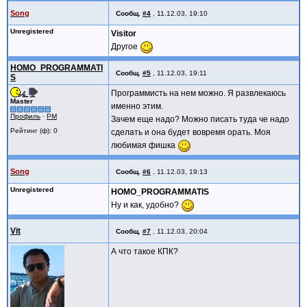
Song
Сообщ.
#4
,
11.12.03, 19:10
Unregistered
Visitor
Другое
HOMO_PROGRAMMATI
Сообщ.
#5
,
11.12.03, 19:11
S
Программисть на нем можно. Я развлекаюсь
Master
именно этим.
Профиль
·
PM
Зачем еще надо? Можно писать туда че надо
Рейтинг (ф): 0
сделать и она будет вовремя орать. Моя
любимая фишка
Song
Сообщ.
#6
,
11.12.03, 19:13
Unregistered
HOMO_PROGRAMMATIS
Ну и как, удобно?
Vit
Сообщ.
#7
,
11.12.03, 20:04
А что такое КПК?