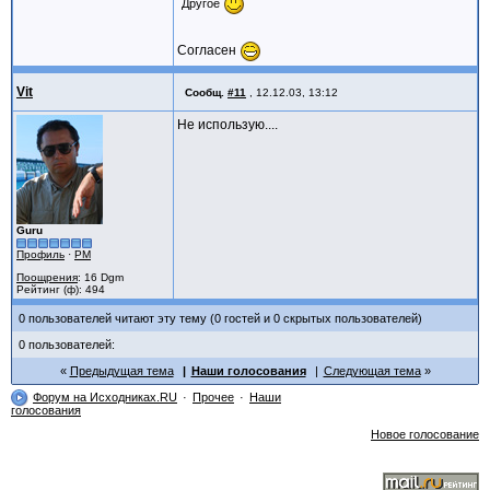
Другое
Согласен
Vit
Сообщ.
#11
,
12.12.03, 13:12
Не использую....
Guru
Профиль
·
PM
Поощрения
: 16 Dgm
Рейтинг (ф): 494
0 пользователей читают эту тему (0 гостей и 0 скрытых пользователей)
0 пользователей:
Предыдущая тема
Наши голосования
Следующая тема
Форум на Исходниках.RU
Прочее
Наши
голосования
Новое голосование