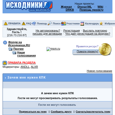
Наши проекты:
Журнал
·
Discuz!ML
·
Wiki
·
DRKB
·
Помощь проекту
ПРАВИЛА
FAQ
Помощь
Поиск
Участники
Календарь
Избран
Здравствуйте,
Не авторизованы?
Регистрация
Выслать повторно
Гость
!
письмо для активации
Что даёт регистрация на форуме?
[216.73.216.87]
Форум на
Исходниках.RU
Нравится ресурс?
Прочее
Помоги проекту!
Наши
голосования
ПРАВИЛА РАЗДЕЛА
Модераторы:
ANDLL
,
ALXR
Новое голосование
Зачем мне нужен КПК
А зачем мне нужен КПК
Гости не могут просматривать результаты голосования.
Гости не могут голосовать
Подписаться на тему
Сообщить другу
Скачать/распечатать тему