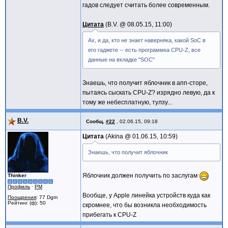
гадов следует считать более современным.
Цитата
B.V. @
08.05.15, 11:00
Ах, и да, кто не знает наверняка, какой SoC в
его гаджете -- есть программка CPU-Z, все
данные на вкладке "SOC"
Знаешь, что получит яблочник в апп-сторе,
пытаясь сыскать CPU-Z? изрядно левую, да к
тому же небесплатную, тулзу...
B.V.
Сообщ.
#22
,
02.06.15, 09:18
Цитата
Akina @
01.06.15, 10:59
Знаешь, что получит яблочник
Яблочник должен получить по заслугам
Thinker
Профиль
·
PM
Вообще, у Apple линейка устройств куда как
Поощрения
: 77 Dgm
Рейтинг (ф): 50
скромнее, что бы возникла необходимость
прибегать к CPU-Z