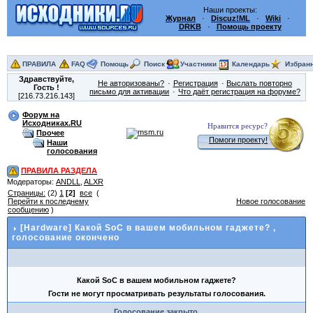
Наши проекты:
Журнал
·
Discuz!ML
·
Wiki
·
DRKB
·
Помощь проекту
ПРАВИЛА
FAQ
Помощь
Поиск
Участники
Календарь
Избран
Здравствуйте,
Не авторизованы?
Регистрация
Выслать повторно
Гость
!
письмо для активации
Что даёт регистрация на форуме?
[216.73.216.143]
Форум на
Исходниках.RU
Нравится ресурс?
Прочее
Помоги проекту!
Наши
голосования
ПРАВИЛА РАЗДЕЛА
Модераторы:
ANDLL
,
ALXR
Страницы:
(2)
1
[2]
все
(
Перейти к последнему
Новое голосование
сообщению
)
[Hardware] Какой SoC в вашем мобильном гаджете?
,
голосование окончено
Какой SoC в вашем мобильном гаджете?
Гости не могут просматривать результаты голосования.
Голосование закрыто