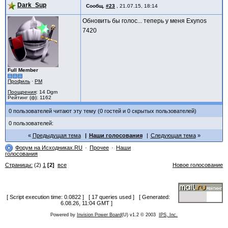
Dark_Sup
Сообщ.
#23
,
21.07.15, 18:14
Обновить бы голос... теперь у меня Exynos
7420
Full Member
Профиль
·
PM
Поощрения
: 14 Dgm
Рейтинг (ф): 1162
0 пользователей читают эту тему (0 гостей и 0 скрытых пользователей)
0 пользователей:
Предыдущая тема
Наши голосования
Следующая тема
Форум на Исходниках.RU
Прочее
Наши
голосования
Страницы:
(2)
1
[2]
все
Новое голосование
[ Script execution time: 0.0822 ] [ 17 queries used ] [ Generated:
6.08.26, 11:04 GMT ]
Powered by
Invision Power Board
(U) v1.2 © 2003
IPS, Inc.