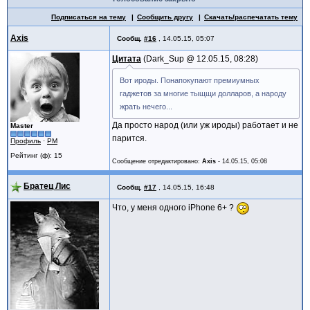
Подписаться на тему
Сообщить другу
Скачать/распечатать тему
Axis
Сообщ.
#16
,
14.05.15, 05:07
Цитата
Dark_Sup @
12.05.15, 08:28
Вот ироды. Понапокупают премиумных
гаджетов за многие тыщщи долларов, а народу
жрать нечего...
Да просто народ (или уж ироды) работает и не
Master
парится.
Профиль
·
PM
Рейтинг (ф): 15
Сообщение отредактировано:
Axis
-
14.05.15, 05:08
Братец Лис
Сообщ.
#17
,
14.05.15, 16:48
Что, у меня одного iPhone 6+ ?