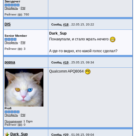
Звездочет
Профиль
·
PM
Рейтинг (ф): 760
DIS
Сообщ.
#18
,
22.05.15, 20:22
Dark_Sup
Senior Member
Понакупали, и стало жрать нечего
Профиль
·
PM
Рейтинг (ф): 3
А где-то видно, кто какой голос сделал?
popsa
Сообщ.
#19
,
25.05.15, 09:34
Qualcomm APQ8064
Profi
Профиль
·
PM
Поощрения
: 1 Dgm
Рейтинг (ф): 0
Dark_Sup
Сообщ.
#20
,
01.06.15, 09:04