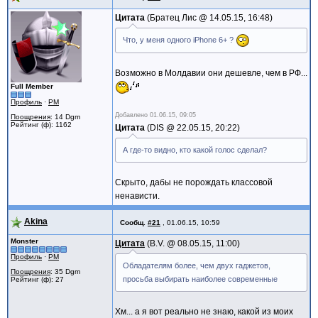
Цитата
Братец Лис @
14.05.15, 16:48
Что, у меня одного iPhone 6+ ?
Возможно в Молдавии они дешевле, чем в РФ...
Full Member
Профиль
·
PM
Добавлено
01.06.15, 09:05
Поощрения
: 14 Dgm
Рейтинг (ф): 1162
Цитата
DIS @
22.05.15, 20:22
А где-то видно, кто какой голос сделал?
Скрыто, дабы не порождать классовой
ненависти.
Akina
Сообщ.
#21
,
01.06.15, 10:59
Monster
Цитата
B.V. @
08.05.15, 11:00
Профиль
·
PM
Обладателям более, чем двух гаджетов,
Поощрения
: 35 Dgm
просьба выбирать наиболее современные
Рейтинг (ф): 27
Хм... а я вот реально не знаю, какой из моих