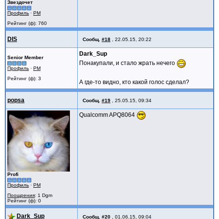
Звездочет
Профиль
·
PM
Рейтинг (ф): 760
DIS
Сообщ.
#18
,
22.05.15, 20:22
Dark_Sup
Senior Member
Понакупали, и стало жрать нечего
Профиль
·
PM
Рейтинг (ф): 3
А где-то видно, кто какой голос сделал?
popsa
Сообщ.
#19
,
25.05.15, 09:34
Qualcomm APQ8064
Profi
Профиль
·
PM
Поощрения
: 1 Dgm
Рейтинг (ф): 0
Dark_Sup
Сообщ.
#20
,
01.06.15, 09:04