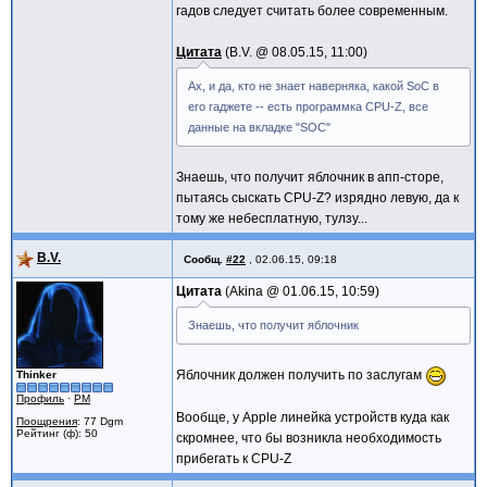
гадов следует считать более современным.
Цитата
B.V. @
08.05.15, 11:00
Ах, и да, кто не знает наверняка, какой SoC в
его гаджете -- есть программка CPU-Z, все
данные на вкладке "SOC"
Знаешь, что получит яблочник в апп-сторе,
пытаясь сыскать CPU-Z? изрядно левую, да к
тому же небесплатную, тулзу...
B.V.
Сообщ.
#22
,
02.06.15, 09:18
Цитата
Akina @
01.06.15, 10:59
Знаешь, что получит яблочник
Яблочник должен получить по заслугам
Thinker
Профиль
·
PM
Вообще, у Apple линейка устройств куда как
Поощрения
: 77 Dgm
Рейтинг (ф): 50
скромнее, что бы возникла необходимость
прибегать к CPU-Z