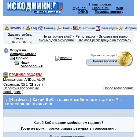
Наши проекты:
Журнал
·
Discuz!ML
·
Wiki
·
DRKB
·
Помощь проекту
ПРАВИЛА
FAQ
Помощь
Поиск
Участники
Календарь
Избран
Здравствуйте,
Не авторизованы?
Регистрация
Выслать повторно
Гость
!
письмо для активации
Что даёт регистрация на форуме?
[216.73.216.15]
Форум на
Исходниках.RU
Нравится ресурс?
Прочее
Помоги проекту!
Наши
голосования
ПРАВИЛА РАЗДЕЛА
Модераторы:
ANDLL
,
ALXR
Страницы:
(2)
1
[2]
все
(
Перейти к последнему
Новое голосование
сообщению
)
[Hardware] Какой SoC в вашем мобильном гаджете?
,
голосование окончено
Какой SoC в вашем мобильном гаджете?
Гости не могут просматривать результаты голосования.
Голосование закрыто