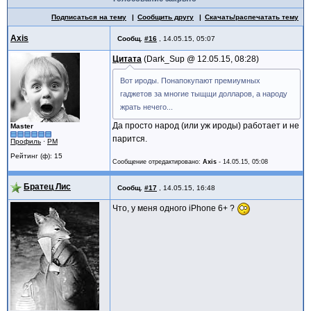
Подписаться на тему
Сообщить другу
Скачать/распечатать тему
Axis
Сообщ.
#16
,
14.05.15, 05:07
Цитата
Dark_Sup @
12.05.15, 08:28
Вот ироды. Понапокупают премиумных
гаджетов за многие тыщщи долларов, а народу
жрать нечего...
Да просто народ (или уж ироды) работает и не
Master
парится.
Профиль
·
PM
Рейтинг (ф): 15
Сообщение отредактировано:
Axis
-
14.05.15, 05:08
Братец Лис
Сообщ.
#17
,
14.05.15, 16:48
Что, у меня одного iPhone 6+ ?