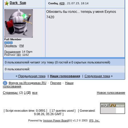
Dark_Sup
Сообщ.
#23
,
21.07.15, 18:14
Обновить бы голос... теперь у меня Exynos
7420
Full Member
Профиль
·
PM
Поощрения
: 14 Dgm
Рейтинг (ф): 1162
0 пользователей читают эту тему (0 гостей и 0 скрытых пользователей)
0 пользователей:
Предыдущая тема
Наши голосования
Следующая тема
Форум на Исходниках.RU
Прочее
Наши
голосования
Страницы:
(2)
1
[2]
все
Новое голосование
[ Script execution time: 0.0891 ] [ 17 queries used ] [ Generated:
9.08.26, 05:26 GMT ]
Powered by
Invision Power Board
(U) v1.2 © 2003
IPS, Inc.