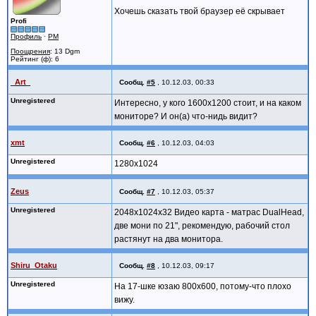
Хочешь сказать твой браузер её скрывает
Profi
Профиль
·
PM
Поощрения
: 13 Dgm
Рейтинг (ф): 6
_Art_
Сообщ.
#5
,
10.12.03, 00:33
Unregistered
Интересно, у кого 1600x1200 стоит, и на каком
мониторе? И он(а) что-нидь видит?
xmt
Сообщ.
#6
,
10.12.03, 04:03
Unregistered
1280x1024
Zeus
Сообщ.
#7
,
10.12.03, 05:37
Unregistered
2048x1024x32 Видео карта - матрас DualHead,
две мони по 21", рекомендую, рабочий стол
растянут на два монитора.
Shiru_Otaku
Сообщ.
#8
,
10.12.03, 09:17
Unregistered
На 17-шке юзаю 800х600, потому-что плохо
вижу.