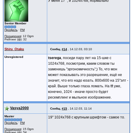
У меня 17" , и 1024х768, нормально
Senior Member
Профиль
·
PM
Поощрения
: 12 Dgm
Рейтинг (ф): 32
Shiru_Otaku
Сообщ.
#14
,
14.12.03, 03:10
Unregistered
tserega
, посиди пару лет на 15-шке с
1024х768, посмотрим, каким словом ты
заменишь "эргономичность";) То, что мон
может показывать это разрешение, ещё не
значит, что его надо юзать. 800х600 на 15''элт -
край. Выше только глаза ломать. На tft уже,
конечно, 1024 - иначе просто будет
ресемплинг и мыльное изображение.
Vasya2000
Сообщ.
#15
,
14.12.03, 11:14
Master
19" 1024х768 с крупным шрифтом - самое то.
Профиль
·
PM
Поощрения
: 15 Dgm
Рейтинг (ф): 54