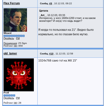
Flex Ferrum
Сообщ.
#9
,
10.12.03, 09:22
Цитата
_Art_
, 10.12.03, 03:33
Интересно, у кого 1600x1200 стоит, и на каком
мониторе? И он(а) что-нидь видит?
Я когда-то пользовал на 21". Видно было
Wizard
нормально, но по глазам било жутко.
Профиль
·
PM
Поощрения
: 25 Dgm
Рейтинг (ф): 859
old_lamer
Сообщ.
#10
,
11.12.03, 12:58
1024х768 саио то! на ЖК 15"
Profi
Профиль
·
PM
Рейтинг (ф): 28