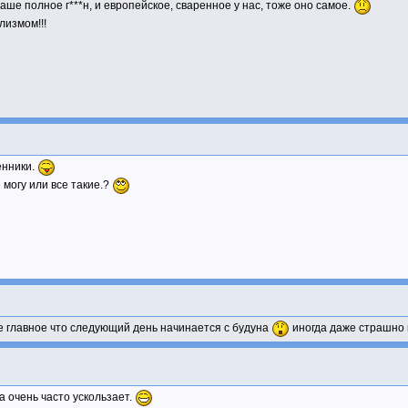
наше полное г***н, и европейское, сваренное у нас, тоже оно самое.
лизмом!!!
венники.
 могу или все такие.?
е главное что следующий день начинается с будуна
иногда даже страшно 
а очень часто ускользает.