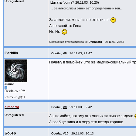
Unregistered
Цитата
(bum @ 26.11.03, 10:20)
... за алкоголизм отвечает определенный ген...
За алкоголизм ты лично ответишь!
А не какой-то Гена.
Ик. Ик.
Сообщение отредактировано:
DrUnkard
-
26.11.03, 23:43
Gerbilin
Сообщ.
#8
,
26.11.03, 21:47
Почему в помойке? Это же медико-социальный т
Junior
Профиль
·
PM
Рейтинг (ф): 1
dimedrol
Сообщ.
#9
,
29.11.03, 09:42
Unregistered
А в помойке, потому что многих за живое задело
А вообще пиво и в меру-это всегда хорошо
Бобёр
Сообщ.
#10
,
29.11.03, 10:13