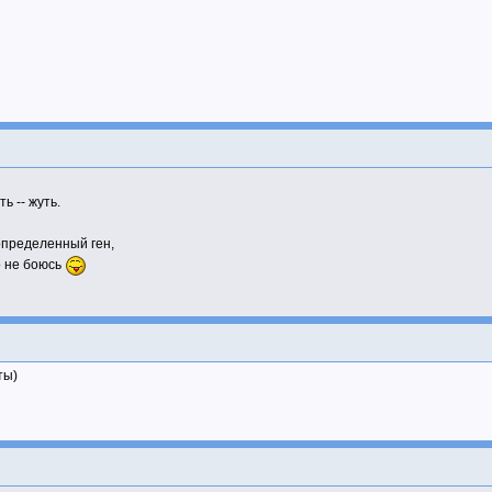
ь -- жуть.
 определенный ген,
о не боюсь
ты)