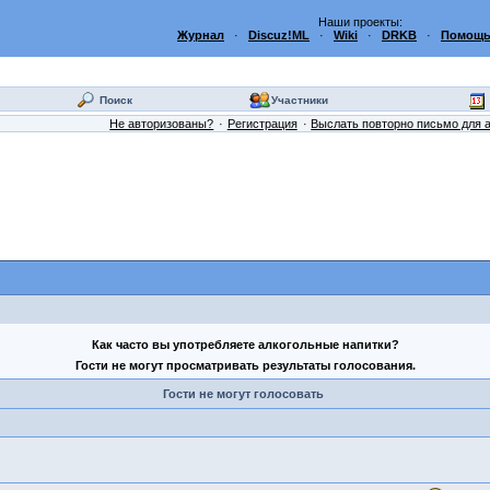
Наши проекты:
Журнал
·
Discuz!ML
·
Wiki
·
DRKB
·
Помощь
Поиск
Участники
Не авторизованы?
Регистрация
Выслать повторно письмо для 
Как часто вы употребляете алкогольные напитки?
Гости не могут просматривать результаты голосования.
Гости не могут голосовать