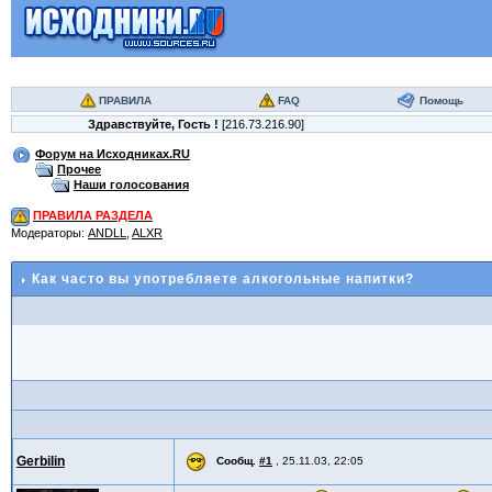
ПРАВИЛА
FAQ
Помощь
Здравствуйте,
Гость
!
[216.73.216.90]
Форум на Исходниках.RU
Прочее
Наши голосования
ПРАВИЛА РАЗДЕЛА
Модераторы:
ANDLL
,
ALXR
Как часто вы употребляете алкогольные напитки?
Gerbilin
Сообщ.
#1
,
25.11.03, 22:05