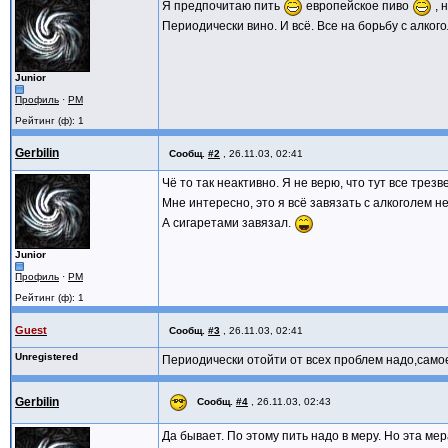
Я предпочитаю пить
европейское пиво
, 
Периодически вино. И всё. Все на борьбу с алкого
Junior
Профиль
·
PM
Рейтинг (ф): 1
Gerbilin
Сообщ.
#2
,
26.11.03, 02:41
Чё то так неактивно. Я не верю, что тут все трез
Мне интересно, это я всё завязать с алкоголем не
А сигаретами завязал.
Junior
Профиль
·
PM
Рейтинг (ф): 1
Guest
Сообщ.
#3
,
26.11.03, 02:41
Unregistered
Периодически отойти от всех проблем надо,само
Gerbilin
Сообщ.
#4
,
26.11.03, 02:43
Да бывает. По этому пить надо в меру. Но эта мер