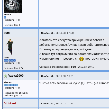
Junior
Профиль
·
PM
Рейтинг (ф): 1
bum
Сообщ.
#5
,
26.11.03, 07:20
Алкоголь-это средство примирения человека с
действительностью.А у нас такая действительност
Поэтому по чуть-чуть,но каждый день.
А врачи тут открыли,что за алкоголизм отвечает
Profi
у меня его нет - проверялся
,поэтому я ничег
Профиль
·
PM
Сообщение отредактировано:
bum
-
26.11.03, 10:41
Рейтинг (ф): 277
Vasya2000
Сообщ.
#6
,
26.11.03, 10:01
Master
"Питие есть веселье на Руси" (с)Петр-I (не сигаре
Профиль
·
PM
Поощрения
: 15 Dgm
Рейтинг (ф): 54
DrUnkard
Сообщ.
#7
,
26.11.03, 11:41