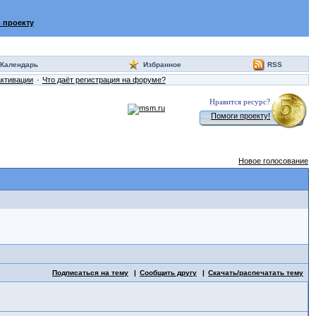
 проекту
Календарь
Избранное
RSS
активации
Что даёт регистрация на форуме?
Нравится ресурс?
Помоги проекту!
Новое голосование
Подписаться на тему
Сообщить другу
Скачать/распечатать тему