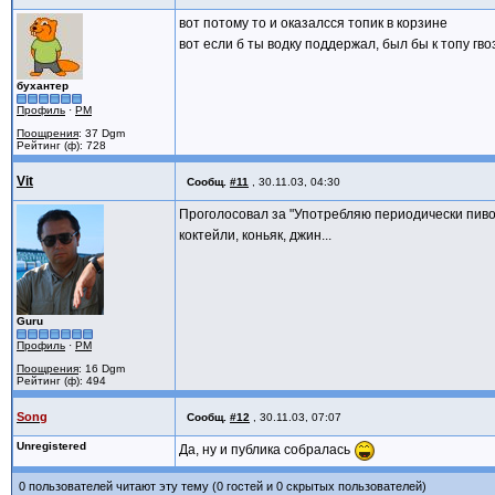
вот потому то и оказалсся топик в корзине
вот если б ты водку поддержал, был бы к топу гв
бухантер
Профиль
·
PM
Поощрения
: 37 Dgm
Рейтинг (ф): 728
Vit
Сообщ.
#11
,
30.11.03, 04:30
Проголосовал за "Употребляю периодически пиво и
коктейли, коньяк, джин...
Guru
Профиль
·
PM
Поощрения
: 16 Dgm
Рейтинг (ф): 494
Song
Сообщ.
#12
,
30.11.03, 07:07
Unregistered
Да, ну и публика собралась
0 пользователей читают эту тему (0 гостей и 0 скрытых пользователей)