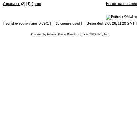
Страницы:
(2)
[1]
2
все
Новое голосование
[ Script execution time: 0.0941 ] [ 15 queries used ] [ Generated: 7.08.26, 11:20 GMT ]
Powered by
Invision Power Board
(U) v1.2 © 2003
IPS, Inc.