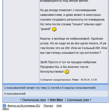
коэффициенты под любую фигню.
Ну да иногда помогает с неочевидными
зависимостями, и даже может в некоторых
случаях создавать результаты по очевидным.
Ну типа после слоава "пошел" обычно идет
"домой"
Короче, я вообще не нейронкофоб. Удобная
штука. Но не надо ее во все щели пихать. И уж
тем более это не ИИ. Или не Сильный ИИ. Или
как там теперь называется тру интеллект?
ЗЫЖ Просто я тут не продаю нейронки.
Продовал бы, я бы конечно так не
богохульствовал
Сообщение отредактировано:
Felan
-
06.08.26, 13:36
1 пользователей читают эту тему (1 гостей и 0 скрытых пользователей)
0 пользователей:
Предыдущая тема
Holy Wars
Следующая тема
Форум на Исходниках.RU
Прочее
Holy
Wars