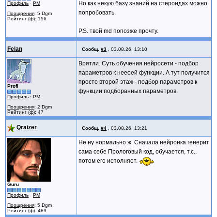
Но как некую базу знаний на стероидах можно
Профиль
·
PM
попробовать.
Поощрения
: 5 Dgm
Рейтинг (ф): 156
P.S. твой md попозже прочту.
Felan
Сообщ.
#3
,
03.08.26, 13:10
Врятли. Суть обучения нейросети - подбор
параметров к нееоей функции. А тут получится
просто второй этаж - подбор параметров к
Profi
функции подборанных параметров.
Профиль
·
PM
Поощрения
: 2 Dgm
Рейтинг (ф): 47
Qraizer
Сообщ.
#4
,
03.08.26, 13:21
Не ну нормально ж. Сначала нейронка генерит
сама себе Прологовый код, обучается, т.с.,
потом его исполняет.
Guru
Профиль
·
PM
Поощрения
: 5 Dgm
Рейтинг (ф): 489