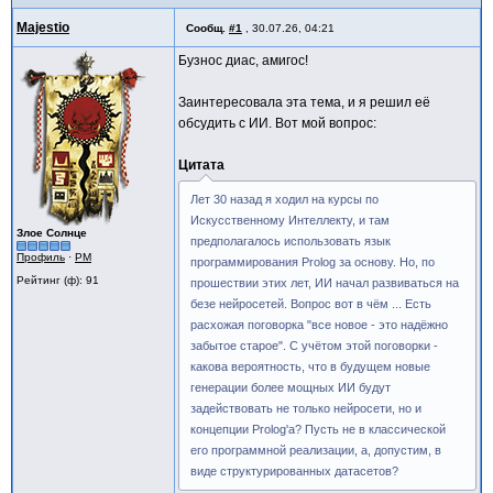
Majestio
Сообщ.
#1
,
30.07.26, 04:21
Бузнос диас, амигос!
Заинтересовала эта тема, и я решил её
обсудить с ИИ. Вот мой вопрос:
Цитата
Лет 30 назад я ходил на курсы по
Искусственному Интеллекту, и там
Злое Солнце
предполагалось использовать язык
Профиль
·
PM
программирования Prolog за основу. Но, по
Рейтинг (ф): 91
прошествии этих лет, ИИ начал развиваться на
безе нейросетей. Вопрос вот в чём ... Есть
расхожая поговорка "все новое - это надёжно
забытое старое". С учётом этой поговорки -
какова вероятность, что в будущем новые
генерации более мощных ИИ будут
задействовать не только нейросети, но и
концепции Prolog'а? Пусть не в классической
его программной реализации, а, допустим, в
виде структурированных датасетов?