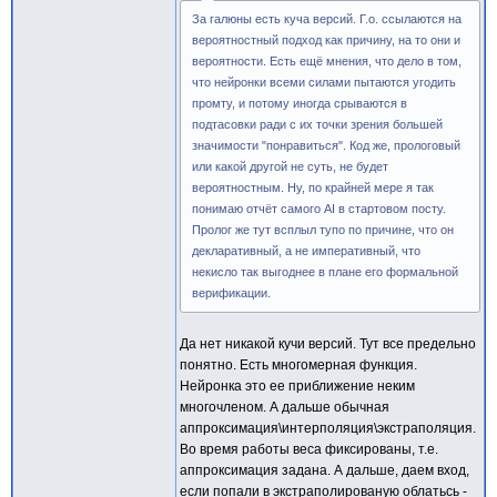
За галюны есть куча версий. Г.о. ссылаются на
вероятностный подход как причину, на то они и
вероятности. Есть ещё мнения, что дело в том,
что нейронки всеми силами пытаются угодить
промту, и потому иногда срываются в
подтасовки ради с их точки зрения большей
значимости "понравиться". Код же, прологовый
или какой другой не суть, не будет
вероятностным. Ну, по крайней мере я так
понимаю отчёт самого AI в стартовом посту.
Пролог же тут всплыл тупо по причине, что он
декларативный, а не императивный, что
некисло так выгоднее в плане его формальной
верификации.
Да нет никакой кучи версий. Тут все предельно
понятно. Есть многомерная функция.
Нейронка это ее приближение неким
многочленом. А дальше обычная
аппроксимация\интерполяция\экстраполяция.
Во время работы веса фиксированы, т.е.
аппроксимация задана. А дальше, даем вход,
если попали в экстраполированую облатьсь -