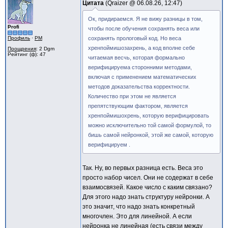
Цитата
Qraizer @
06.08.26, 12:47
Ок, придираемся. Я не вижу разницы в том,
Profi
чтобы после обучения сохранять веса или
Профиль
·
PM
сохранять прологовый код. Но веса
хренпоймишозахрень, а код вполне себе
Поощрения
: 2 Dgm
Рейтинг (ф): 47
читаемая весчь, которая формально
верифицируема сторонними методами,
включая с применением математических
методов доказательства корректности.
Количество при этом не является
препятствующим фактором, является
хренпоймишохрень, которую верифицировать
можно исключительно той самой формулой, то
бишь самой нейронкой, этой же самой, которую
верифицируем .
Так. Ну, во первых разница есть. Веса это
просто набор чисел. Они не содержат в себе
взаимосвязей. Какое число с каким связано?
Для этого надо знать структуру нейронки. А
это значит, что надо знать конкретный
многочлен. Это для линейной. А если
нейронка не линейная (есть связи между