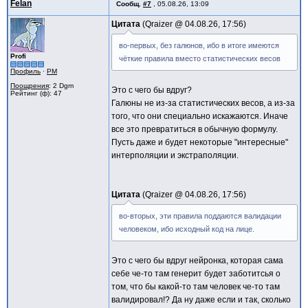
Felan
Сообщ.
#7
,
05.08.26, 13:09
Цитата
Qraizer @
04.08.26, 17:56
во-первых, без галюнов, ибо в итоге имеются
Profi
чёткие правила вместо статистических весов
Профиль
·
PM
Поощрения
: 2 Dgm
Это с чего бы вдруг?
Рейтинг (ф): 47
Галюны не из-за статистических весов, а из-за
того, что они специально искажаются. Иначе
все это превратиться в обычную формулу.
Пусть даже и будет некоторые "интересные"
интерполяции и экстраполяции.
Цитата
Qraizer @
04.08.26, 17:56
во-вторых, эти правила поддаются валидации
человеком, ибо исходный код на лице.
Это с чего бы вдруг нейронка, которая сама
себе че-то там генерит будет заботитсья о
том, что бы какой-то там человек че-то там
валидировал!? Да ну даже если и так, сколько