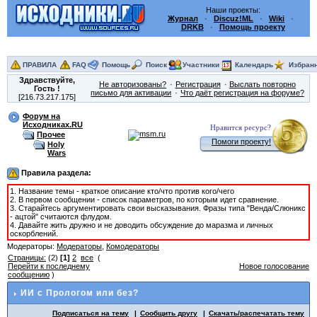
Наши проекты:
Журнал
·
Discuz!ML
·
Wiki
·
DRKB
·
Помощь проекту
ПРАВИЛА
FAQ
Помощь
Поиск
Участники
Календарь
Избран
Здравствуйте,
Не авторизованы?
Регистрация
Выслать повторно
Гость
!
письмо для активации
Что даёт регистрация на форуме?
[216.73.217.175]
Форум на
Исходниках.RU
Нравится ресурс?
Прочее
Помоги проекту!
Holy
Wars
Правила раздела:
1. Название темы - краткое описание кто/что против кого/чего
2. В первом сообщении - список параметров, по которым идет сравнение.
3. Старайтесь аргументировать свои высказывания. Фразы типа "Венда/Слюникс
- ацтой" считаются флудом.
4. Давайте жить дружно и не доводить обсуждение до маразма и личных
оскорблений.
Модераторы:
Модераторы
,
Комодераторы
Страницы:
(2)
[1]
2
все
(
Перейти к последнему
Новое голосование
сообщению
)
ИИ с Прологом или без?
Подписаться на тему
Сообщить другу
Скачать/распечатать тему