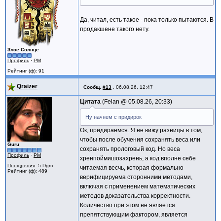
Да, читал, есть такое - пока только пытаются. В
продакшене такого нету.
Злое Солнце
Профиль
·
PM
Рейтинг (ф): 91
Qraizer
Сообщ.
#13
,
06.08.26, 12:47
Цитата
Felan @
05.08.26, 20:33
Ну начнем с придирок
Ок, придираемся. Я не вижу разницы в том,
чтобы после обучения сохранять веса или
Guru
сохранять прологовый код. Но веса
Профиль
·
PM
хренпоймишозахрень, а код вполне себе
Поощрения
: 5 Dgm
читаемая весчь, которая формально
Рейтинг (ф): 489
верифицируема сторонними методами,
включая с применением математических
методов доказательства корректности.
Количество при этом не является
препятствующим фактором, является