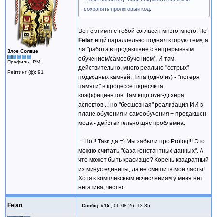
сохранять прологовый код.
Вот с этим я с тобой согласен много-много. Но
Felan
ещй параллельно поднял вторую тему, а
ля "работа в продакшене с непрерывным
Злое Солнце
обучением/самообучением". И там,
Профиль
·
PM
действительно, много реально "острых"
Рейтинг (ф): 91
подводных камней. Типа (одно из) - "потеря
памяти" в процессе пересчета
коэффициентов. Там ещо over-дохера
аспектов ... но "бесшовная" реализация ИИ в
плане обучения и самообучения + продакшен
мода - действительно щяс проблемна.
... Но!!! Таки да =) Мы забыли про Prolog!!! Это
можно считать "база константных данных". А
что может быть красивще? Корень квадратный
из минус единицы, да не смешите мои ласты!
Хотя к комплексным исчислениям у меня нет
негатива, честно.
Felan
Сообщ.
#15
,
06.08.26, 13:35