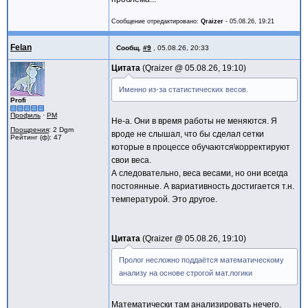
Сообщение отредактировано:
Qraizer
-
05.08.26, 19:21
Felan
Сообщ.
#9
,
05.08.26, 20:33
Цитата
Qraizer @
05.08.26, 19:10
Именно из-за статистических весов.
Profi
Профиль
·
PM
Не-а. Они в время работы не меняются. Я
Поощрения
: 2 Dgm
вроде не слышал, что бы сделал сетки
Рейтинг (ф): 47
которые в процессе обучаются\корректируют
свои веса.
А следовательно, веса весами, но они всегда
постоянные. А вариативность достигается т.н.
температурой. Это другое.
Цитата
Qraizer @
05.08.26, 19:10
Пролог несложно поддаётся математическому
анализу на основе строгой мат.логики
Математически там анализировать нечего.