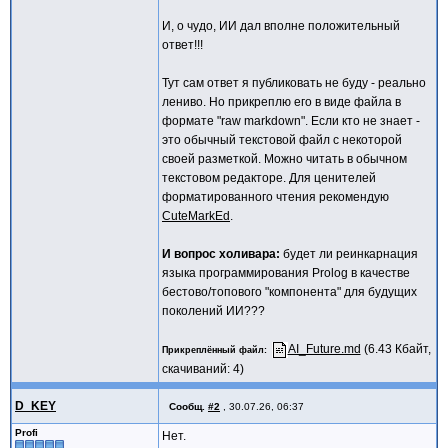
И, о чудо, ИИ дал вполне положительный
ответ!!!
Тут сам ответ я публиковать не буду - реально
лениво. Но прикреплю его в виде файла в
формате "raw markdown". Если кто не знает -
это обычный текстовой файл с некоторой
своей разметкой. Можно читать в обычном
текстовом редакторе. Для ценителей
форматированного чтения рекомендую
CuteMarkEd
.
И вопрос холивара:
будет ли реинкарнация
языка программирования Prolog в качестве
бестово/топового "компонента" для будущих
поколений ИИ???
AI_Future.md
(6.43 Кбайт,
Прикреплённый файл
скачиваний: 4)
D_KEY
Сообщ.
#2
,
30.07.26, 06:37
Profi
Нет.