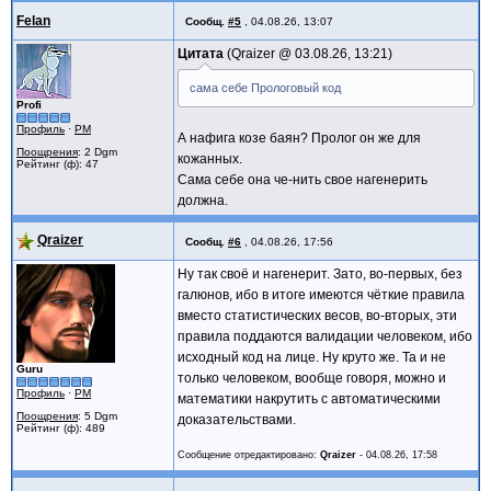
Felan
Сообщ.
#5
,
04.08.26, 13:07
Цитата
Qraizer @
03.08.26, 13:21
сама себе Прологовый код
Profi
Профиль
·
PM
А нафига козе баян? Пролог он же для
Поощрения
: 2 Dgm
кожанных.
Рейтинг (ф): 47
Сама себе она че-нить свое нагенерить
должна.
Qraizer
Сообщ.
#6
,
04.08.26, 17:56
Ну так своё и нагенерит. Зато, во-первых, без
галюнов, ибо в итоге имеются чёткие правила
вместо статистических весов, во-вторых, эти
правила поддаются валидации человеком, ибо
исходный код на лице. Ну круто же. Та и не
Guru
только человеком, вообще говоря, можно и
Профиль
·
PM
математики накрутить с автоматическими
Поощрения
: 5 Dgm
доказательствами.
Рейтинг (ф): 489
Сообщение отредактировано:
Qraizer
-
04.08.26, 17:58