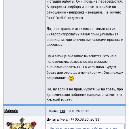
и стадия работы. Они, пока, не пересекаются.
А процессы подбора и расчета ошибки по
отношению к нейронке - внешние. Т.е. ничего
"она" "себе" не делает.
Да, насохраняли этих весов, только как их
интерпритировать? Какая принципиальная
разница межде слючевыми словами пролога и
числами?
Ну и в конце внезапно выяснится, что не в
человечиских возможностях в серьез
ананализировать 111 Гб чего-либо. Будем
брать для этого другую нейронку... Упс, походу
зациклились
Не, ну если я не прав, нухотя бы на треть, про
динамические нейронки например, может кто
ссылкой кинет?
Majestio
Сообщ.
#10
,
06.08.26, 01:16
Цитата
Felan @
05.08.26, 20:33
Не, ну если я не прав, нухотя бы на треть, про