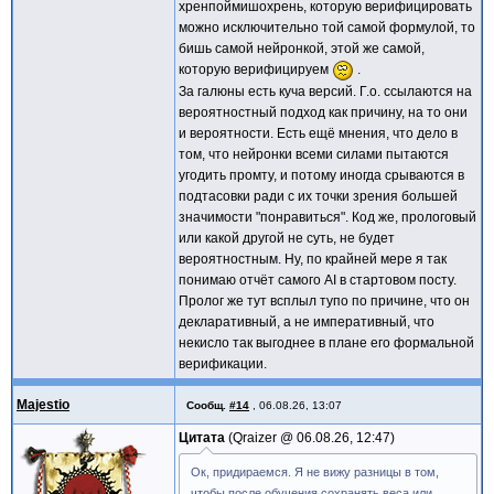
хренпоймишохрень, которую верифицировать
можно исключительно той самой формулой, то
бишь самой нейронкой, этой же самой,
которую верифицируем
.
За галюны есть куча версий. Г.о. ссылаются на
вероятностный подход как причину, на то они
и вероятности. Есть ещё мнения, что дело в
том, что нейронки всеми силами пытаются
угодить промту, и потому иногда срываются в
подтасовки ради с их точки зрения большей
значимости "понравиться". Код же, прологовый
или какой другой не суть, не будет
вероятностным. Ну, по крайней мере я так
понимаю отчёт самого AI в стартовом посту.
Пролог же тут всплыл тупо по причине, что он
декларативный, а не императивный, что
некисло так выгоднее в плане его формальной
верификации.
Majestio
Сообщ.
#14
,
06.08.26, 13:07
Цитата
Qraizer @
06.08.26, 12:47
Ок, придираемся. Я не вижу разницы в том,
чтобы после обучения сохранять веса или