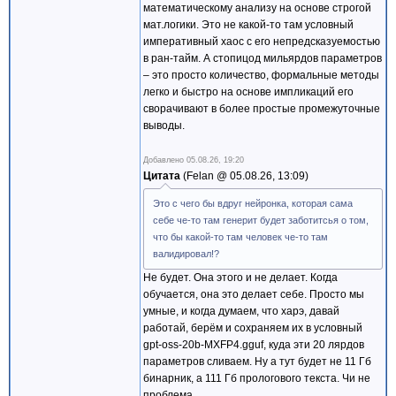
математическому анализу на основе строгой
мат.логики. Это не какой-то там условный
императивный хаос с его непредсказуемостью
в ран-тайм. А стопицод мильярдов параметров
– это просто количество, формальные методы
легко и быстро на основе импликаций его
сворачивают в более простые промежуточные
выводы.
Добавлено
05.08.26, 19:20
Цитата
Felan @
05.08.26, 13:09
Это с чего бы вдруг нейронка, которая сама
себе че-то там генерит будет заботитсья о том,
что бы какой-то там человек че-то там
валидировал!?
Не будет. Она этого и не делает. Когда
обучается, она это делает себе. Просто мы
умные, и когда думаем, что харэ, давай
работай, берём и сохраняем их в условный
gpt-oss-20b-MXFP4.gguf, куда эти 20 лярдов
параметров сливаем. Ну а тут будет не 11 Гб
бинарник, а 111 Гб прологового текста. Чи не
проблема...