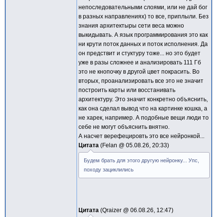
непоследовательными слоями, или не дай бог
в разных направлениях) то все, приплыли. Без
знания архитектыры сети веса можно
выкидывать. А язык программирования это как
ни крути поток данных и поток исполнения. Да
он предствит и стуктуру тоже... но это будет
уже в разы сложнее и анализировать 111 Гб
это не кнопочку в другой цвет покрасить. Во
вторых, проанализировать все это не значит
построить карты или восстанивать
архитектуру. Это значит конкретно объяснить,
как она сделал вывод что на картинке кошка, а
не харек, например. А подобные вещи люди то
себе не могут объяснить внятно.
А насчет верефецировть это все нейронкой...
Цитата
Felan @
05.08.26, 20:33
Будем брать для этого другую нейронку... Упс,
походу зациклились
Цитата
Qraizer @
06.08.26, 12:47