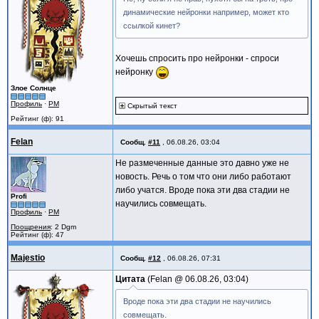
динамические нейронки например, может кто
ссылкой кинет?
Хочешь спросить про нейронки - спроси
нейронку
Злое Солнце
Профиль
·
PM
Скрытый текст
Рейтинг (ф): 91
Felan
Сообщ.
#11
,
06.08.26, 03:04
Не размеченные данные это давно уже не
новость. Речь о том что они либо работают
либо учатся. Вроде пока эти два стадии не
Profi
научились совмещать.
Профиль
·
PM
Поощрения
: 2 Dgm
Рейтинг (ф): 47
Majestio
Сообщ.
#12
,
06.08.26, 07:31
Цитата
Felan @
06.08.26, 03:04
Вроде пока эти два стадии не научились
совмещать.