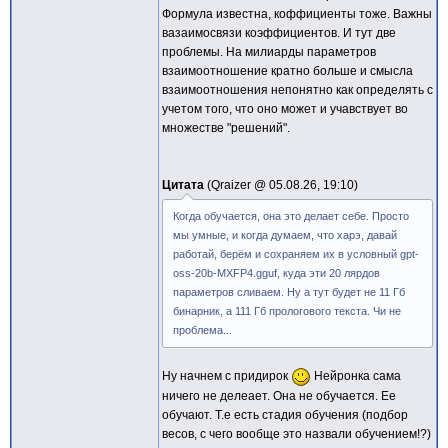
Формула известна, коффициенты тоже. Важны
вазаимосвязи коэффициентов. И тут две
проблемы. На милиарды параметров
взаимоотношение кратно больше и смысла
взаимоотношения непонятно как определять с
учетом того, что оно может и учавствует во
множестве "решений".
Цитата
Qraizer @
05.08.26, 19:10
Когда обучается, она это делает себе. Просто
мы умные, и когда думаем, что харэ, давай
работай, берём и сохраняем их в условный gpt-
oss-20b-MXFP4.gguf, куда эти 20 лярдов
параметров сливаем. Ну а тут будет не 11 Гб
бинарник, а 111 Гб прологового текста. Чи не
проблема...
Ну начнем с придирок
Нейронка сама
ничего не делеает. Она не обучается. Ее
обучают. Т.е есть стадия обучения (подбор
весов, с чего вообще это назвали обучением!?)