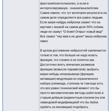
фантазия\синтез\анализ, а если в
интерполированую - знание\анализ\глюк.
Самое гавное, что тут категория результата на
самом деле определяетя все равно людьми.
Если какая-нибдуь нейронка скажет что на
картики с кошкой на самом деле 50% собаки,
люди не скажут "О боже! Открыт новый вид!"
Все скажут "хер вам а не денег" ваша нейронка
гавно.
В целом достижение нейросетей заключается
только в том, что больше не надо искать
функции, что сложно и не понятно как.
Достаточно взять эпических размеров
функцию (всмысле параметров), выбрать
какую-нибудь непрерывнцю (функцию
активации) модуляцию из ограниченного
набора (сигмоида, ступенка че там еще есть
это все равно технический момент что бы
просто математические методы работали) и
старым добрым градиентным спуском (ну или
лавандовой модификацией что бы бабок
срубить за инновации) подобрать