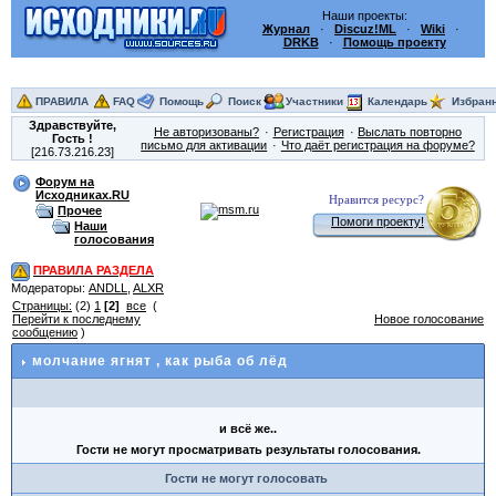
Наши проекты:
Журнал
·
Discuz!ML
·
Wiki
·
DRKB
·
Помощь проекту
ПРАВИЛА
FAQ
Помощь
Поиск
Участники
Календарь
Избран
Здравствуйте,
Не авторизованы?
Регистрация
Выслать повторно
Гость
!
письмо для активации
Что даёт регистрация на форуме?
[216.73.216.23]
Форум на
Исходниках.RU
Нравится ресурс?
Прочее
Помоги проекту!
Наши
голосования
ПРАВИЛА РАЗДЕЛА
Модераторы:
ANDLL
,
ALXR
Страницы:
(2)
1
[2]
все
(
Перейти к последнему
Новое голосование
сообщению
)
молчание ягнят
, как рыба об лёд
и всё же..
Гости не могут просматривать результаты голосования.
Гости не могут голосовать