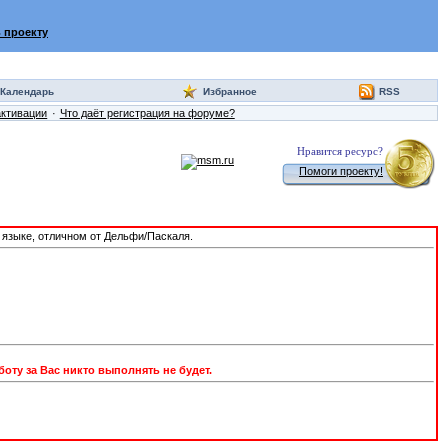
 проекту
Календарь
Избранное
RSS
активации
Что даёт регистрация на форуме?
Нравится ресурс?
Помоги проекту!
а языке, отличном от Дельфи/Паскаля.
оту за Вас никто выполнять не будет.