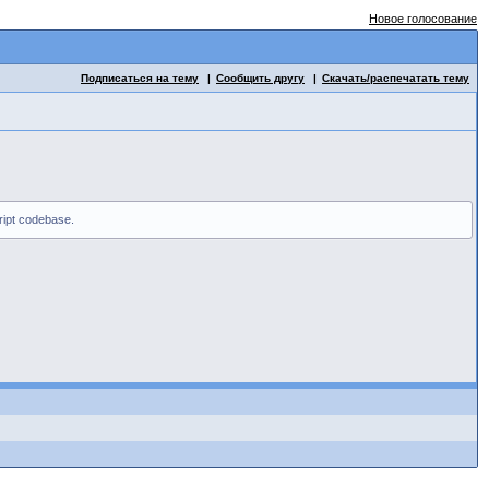
Новое голосование
Подписаться на тему
Сообщить другу
Скачать/распечатать тему
ript codebase.