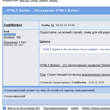
Модераторы:
jack128
,
D[u]fa
,
Shaggy
,
Rouse_
HTML5 Builder
, Обсуждение HTML5 Builder
CodeMonkey
Сообщ.
#1
,
06.02.13, 23:06
Profi
Подготовлю, на всякий случай, темку для обсужде
Профиль
·
PM
Цитата
Поощрения
: 5 Dgm
Рейтинг (т): 143
HTML5 Builder is the developer force multiplier – the f
HTML5 Builder - это продолжение развития Delph
Trial
. Скоро ожидается выход
аналогичного проду
Сообщение отредактировано:
CodeMonkey
-
11.02.13, 14:53
0 пользователей читают эту тему (0 гостей и 0 скрытых пользователей)
0 пользователей:
Форум на Исходниках.RU
Программирование
Delphi
Delphi: Общие вопрос