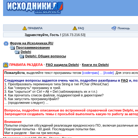
ПРАВИЛА
FAQ
Помощь
Здравствуйте,
Гость
!
[216.73.216.53]
Форум на Исходниках.RU
Программирование
Delphi
Delphi: Общие вопросы
ПРАВИЛА РАЗДЕЛА
·
FAQ раздела Delphi
·
Книги по Delphi
Пожалуйста
, выделяйте текст программы тегом
[сode=pas] ... [/сode]
. Для этого ис
Следующие вопросы задаются очень часто, подробно разобраны в
FAQ
и, по
1. Преобразовать переменную типа String в тип PChar (PAnsiChar)
2. Как "свернуть" программу в трей.
3. Как "скрыться" от Ctrl + Alt + Del (заблокировать их и т.п.)
4. Как прочитать список файлов, поддиректорий в директории?
5. Как запустить программу/файл?
... (продолжение следует) ...
Вопросы, подробно описанные во встроенной справочной системе Delphi, не 
Запрещается создавать темы с просьбой выполнить какую-то работу за автор
Внимание
Попытки открытия обсуждений реализации вредоносного ПО, включая различные ин
Повторная попытка - 60 дней. Последующие попытки бан.
Мат в разделе - бан на три месяца...