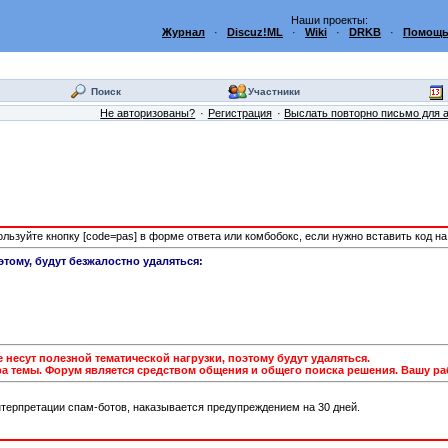
Наши проекты:
Журнал
·
Discuz!ML
·
Wiki
·
DRKB
·
Помощь
Поиск
Участники
Не авторизованы?
Регистрация
Выслать повторно письмо для 
пользуйте кнопку [code=pas] в форме ответа или комбобокс, если нужно вставить код н
этому, будут безжалостно удаляться:
несут полезной тематической нагрузки, поэтому будут удаляться.
а темы. Форум является средством общения и общего поиска решения. Вашу раб
терпретации спам-ботов, наказывается предупреждением на 30 дней.