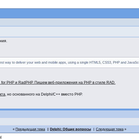
ния.
astest way to deliver your web and mobile apps, using a single HTML5, CSS3, PHP and JavaSc
i for PHP и RadPHP. Пишем веб-приложения на PHP в стиле RAD.
кта
, но основанного на Delphi/C++ вместо PHP.
Предыдущая тема
Delphi: Общие вопросы
Следующая тема
ы