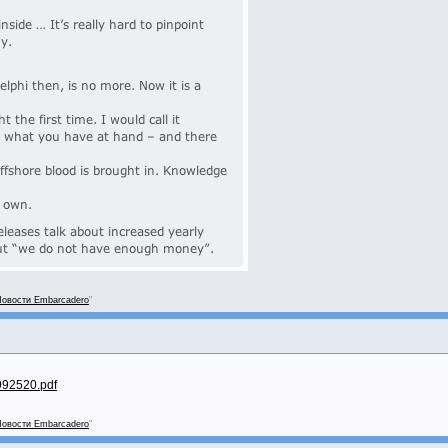
овости Embarcadero
"
992520.pdf
овости Embarcadero
"