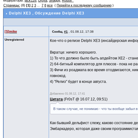
Модераторы:
jack128
,
D[u]fa
,
Shaggy
,
Rouse_
Страницы:
(8)
[1]
2
3
...
7
8
все
(
Перейти к последнему сообщению
)
Delphi XE3
, Обсуждение Delphi XE3
[S]mike
Сообщ.
#1
,
01.08.12, 17:38
Unregistered
Кое-что о релизе Delphi XE3 (инсайдерская инф
Вкратце: ничего хорошего.
1) То что должно было быть апдейтом XE2 - стане
2) 64-битный компилятор для плюсов - пока не ра
3) Фичи из роадмапа все время отодвигаются, ни
говнокод.
4) "Релиз" будет в конце августа.
Добавлено
01.08.12, 17:41
Цитата
Fr0sT @
16.07.12, 09:51
В таком случае, не понимаю - что ты вообще забыл в
Как бывший дельфист слежу, каково состояние д
Эмбаркадеро, которая даже своим программистам