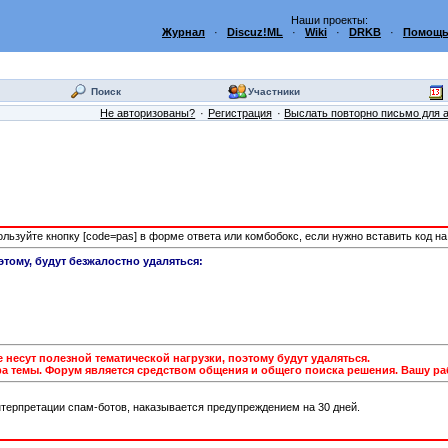
Наши проекты:
Журнал
·
Discuz!ML
·
Wiki
·
DRKB
·
Помощь
Поиск
Участники
Не авторизованы?
Регистрация
Выслать повторно письмо для 
пользуйте кнопку [code=pas] в форме ответа или комбобокс, если нужно вставить код н
этому, будут безжалостно удаляться:
несут полезной тематической нагрузки, поэтому будут удаляться.
а темы. Форум является средством общения и общего поиска решения. Вашу раб
терпретации спам-ботов, наказывается предупреждением на 30 дней.