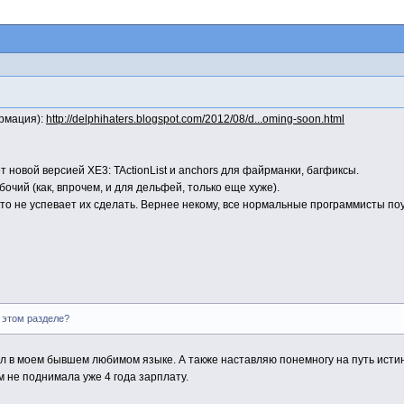
ормация):
http://delphihaters.blogspot.com/2012/08/d...oming-soon.html
т новой версией XE3: TActionList и anchors для файрманки, багфиксы.
бочий (как, впрочем, и для дельфей, только еще хуже).
кто не успевает их сделать. Вернее некому, все нормальные программисты по
 этом разделе?
ел в моем бывшем любимом языке. А также наставляю понемногу на путь исти
 не поднимала уже 4 года зарплату.