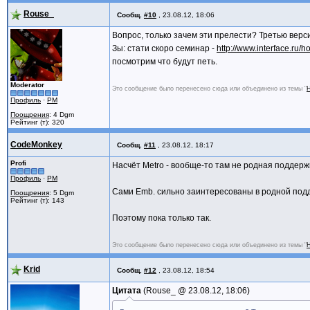
Rouse_
Сообщ.
#10
,
23.08.12, 18:06
Вопрос, только зачем эти прелести? Третью верс
Зы: стати скоро семинар -
http://www.interface.ru
посмотрим что будут петь.
Moderator
Это сообщение было перенесено сюда или объединено из темы "
Н
Профиль
·
PM
Поощрения
: 4 Dgm
Рейтинг (т): 320
CodeMonkey
Сообщ.
#11
,
23.08.12, 18:17
Profi
Насчёт Metro - вообще-то там не родная поддержк
Профиль
·
PM
Сами Emb. сильно заинтересованы в родной подде
Поощрения
: 5 Dgm
Рейтинг (т): 143
Поэтому пока только так.
Это сообщение было перенесено сюда или объединено из темы "
Н
Krid
Сообщ.
#12
,
23.08.12, 18:54
Цитата
Rouse_ @
23.08.12, 18:06