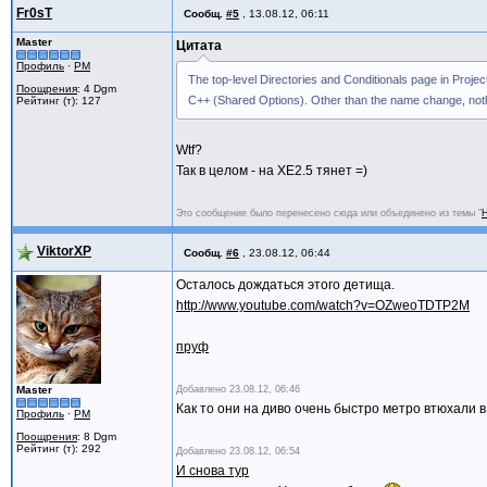
Fr0sT
Сообщ.
#5
,
13.08.12, 06:11
Master
Цитата
Профиль
·
PM
The top-level Directories and Conditionals page in Proj
Поощрения
: 4 Dgm
C++ (Shared Options). Other than the name change, not
Рейтинг (т): 127
Wtf?
Так в целом - на ХЕ2.5 тянет =)
Это сообщение было перенесено сюда или объединено из темы "
Н
ViktorXP
Сообщ.
#6
,
23.08.12, 06:44
Осталось дождаться этого детища.
http://www.youtube.com/watch?v=OZweoTDTP2M
пруф
Master
Добавлено
23.08.12, 06:46
Как то они на диво очень быстро метро втюхали в
Профиль
·
PM
Поощрения
: 8 Dgm
Рейтинг (т): 292
Добавлено
23.08.12, 06:54
И снова тур