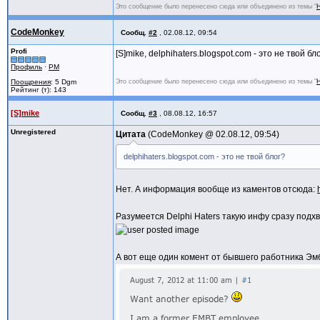
Это сообщение было перенесено сюда или объединено из темы "
Н
CodeMonkey
Сообщ.
#2
,
02.08.12, 09:54
Profi
[S]mike, delphihaters.blogspot.com - это не твой бл
Профиль
·
PM
Поощрения
: 5 Dgm
Это сообщение было перенесено сюда или объединено из темы "
Н
Рейтинг (т): 143
[S]mike
Сообщ.
#3
,
08.08.12, 16:57
Unregistered
Цитата
CodeMonkey @
02.08.12, 09:54
delphihaters.blogspot.com - это не твой блог?
Нет. А информация вообще из каментов отсюда:
Разумеется Delphi Haters такую инфу сразу подхв
А вот еще один комент от бывшего работника Эм