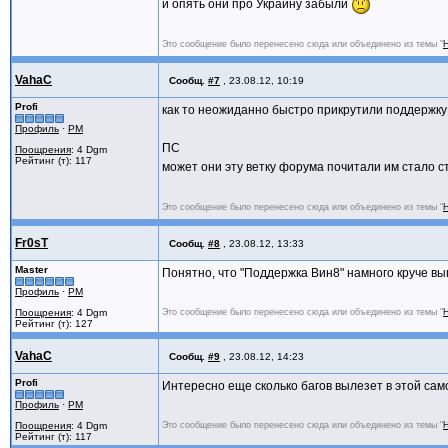
и опять они про Украину забыли
Это сообщение было перенесено сюда или объединено из темы "
Н
VahaC
Сообщ.
#7
,
23.08.12, 10:19
Profi
как то неожиданно быстро прикрутили поддержку
Профиль
·
PM
ПС
Поощрения
: 4 Dgm
Рейтинг (т): 117
может они эту ветку форума почитали им стало 
Это сообщение было перенесено сюда или объединено из темы "
Н
Fr0sT
Сообщ.
#8
,
23.08.12, 13:33
Master
Понятно, что "Поддержка Вин8" намного круче выг
Профиль
·
PM
Поощрения
: 4 Dgm
Это сообщение было перенесено сюда или объединено из темы "
Н
Рейтинг (т): 127
VahaC
Сообщ.
#9
,
23.08.12, 14:23
Profi
Интересно еще сколько багов вылезет в этой сам
Профиль
·
PM
Поощрения
: 4 Dgm
Это сообщение было перенесено сюда или объединено из темы "
Н
Рейтинг (т): 117