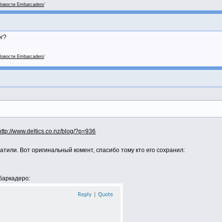
овости Embarcadero
"
ог?
овости Embarcadero
"
http://www.deltics.co.nz/blog/?p=936
атили. Вот оригинальный комент, спасибо тому кто его сохранил:
баркадеро: