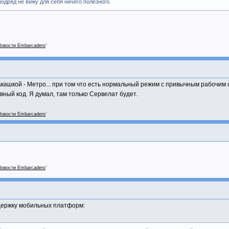
одряд не вижу для себя ничего полезного.
овости Embarcadero
"
акашкой - Метро... при том что есть нормальный режим с привычным рабочим 
вный код. Я думал, там только Сервелат будет.
овости Embarcadero
"
овости Embarcadero
"
ержку мобильных платформ: