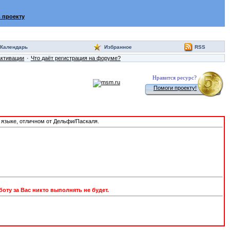
 проекту
Календарь
Избранное
RSS
активации
Что даёт регистрация на форуме?
Нравится ресурс?
Помоги проекту!
а языке, отличном от Дельфи/Паскаля.
оту за Вас никто выполнять не будет.