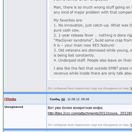
Это сообщение было перенесено сюда или объединено из темы "
Н
[S]mike
Сообщ.
#4
,
11.08.12, 06:46
Unregistered
Вот уже более конкретная инфа:
http://bbs.2ccc.com/attachments/2012/coura...20128
Это сообщение было перенесено сюда или объединено из темы "
Н