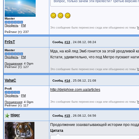
Вопрос, только зачем эти прелести? Третью версию п
Master
Профиль
·
PM
Это сообщение было перенесено сюда или объединено из темы "
Н
Рейтинг (т): 237
Fr0sT
Сообщ.
#13
,
24.08.12, 06:24
Master
Мда, на кой ляд Эмб гонится за этой уродливой к
Кстати, удивительно, что под Метро пускают нати
Профиль
·
PM
Поощрения
: 4 Dgm
Рейтинг (т): 127
Это сообщение было перенесено сюда или объединено из темы "
Н
VahaC
Сообщ.
#14
,
25.08.12, 21:08
Profi
http://delphixe.com.ua/articles
Профиль
·
PM
Поощрения
: 4 Dgm
Это сообщение было перенесено сюда или объединено из темы "
Н
Рейтинг (т): 117
ttiger
Сообщ.
#15
,
26.08.12, 04:56
Продолжение ззахватывающей истории про подд
Цитата