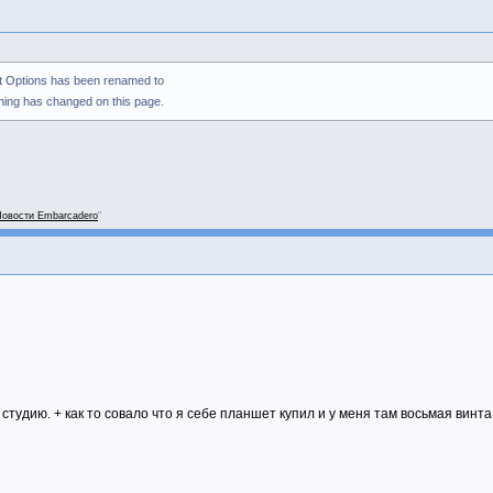
ect Options has been renamed to
hing has changed on this page.
овости Embarcadero
"
 студию. + как то совало что я себе планшет купил и у меня там восьмая винт