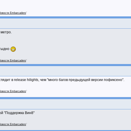
овости Embarcadero
"
 метро.
стыдно
овости Embarcadero
"
лядит в release hilights, чем "много багов предыдущей версии пофиксено".
овости Embarcadero
"
ой "Поддержка Вин8"
овости Embarcadero
"