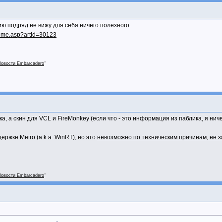
ию подряд не вижу для себя ничего полезного.
/home.asp?artId=30123
овости Embarcadero
"
а, а скин для VCL и FireMonkey (если что - это информация из паблика, я ниче
ржке Metro (a.k.a. WinRT), но это
невозможно по техническим причинам, не 
овости Embarcadero
"