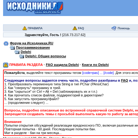
ПРАВИЛА
FAQ
Помощь
Здравствуйте,
Гость
!
[216.73.217.62]
Форум на Исходниках.RU
Программирование
Delphi
Delphi: Общие вопросы
ПРАВИЛА РАЗДЕЛА
·
FAQ раздела Delphi
·
Книги по Delphi
Пожалуйста
, выделяйте текст программы тегом
[сode=pas] ... [/сode]
. Для этого ис
Следующие вопросы задаются очень часто, подробно разобраны в
FAQ
и, по
1. Преобразовать переменную типа String в тип PChar (PAnsiChar)
2. Как "свернуть" программу в трей.
3. Как "скрыться" от Ctrl + Alt + Del (заблокировать их и т.п.)
4. Как прочитать список файлов, поддиректорий в директории?
5. Как запустить программу/файл?
... (продолжение следует) ...
Вопросы, подробно описанные во встроенной справочной системе Delphi, не 
Запрещается создавать темы с просьбой выполнить какую-то работу за автор
Внимание
Попытки открытия обсуждений реализации вредоносного ПО, включая различные ин
Повторная попытка - 60 дней. Последующие попытки бан.
Мат в разделе - бан на три месяца...