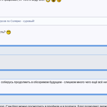
рсов по Солярке - суровый!
есть?
и соберусь продолжить в обозримом будущем - слишком много чего ещё всё ни
ор. Сам блог можно посмотреть в профиле и в подписе. Блог позволяет держат