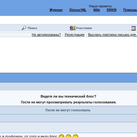
Наши проекты:
Журнал
·
Discuz!ML
·
Wiki
·
DRKB
·
Помощь
Поиск
Участники
Не авторизованы?
Регистрация
Выслать повторно письмо для 
Ведете ли вы технический блог?
Гости не могут просматривать результаты голосования.
Гости не могут голосовать
я графоман, от того и веду блог.