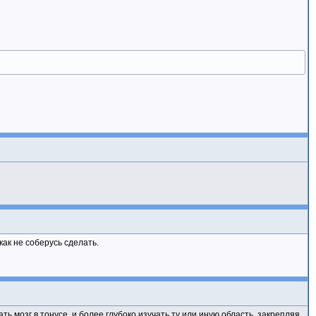
как не соберусь сделать.
ь мозг в тонусе, и более глубоко изучать ту или иную область, закрепляя