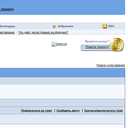
 проекту
Календарь
Избранное
RSS
активации
Что даёт регистрация на форуме?
Нравится ресурс?
Помоги проекту!
Новое голосование
Подписаться на тему
Сообщить другу
Скачать/распечатать тему