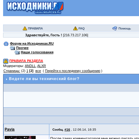
ПРАВИЛА
FAQ
Помощь
Здравствуйте,
Гость
!
[216.73.217.106]
Форум на Исходниках.RU
Прочее
Наши голосования
ПРАВИЛА РАЗДЕЛА
Модераторы:
ANDLL
,
ALXR
Страницы:
(2)
1
[2]
все
(
Перейти к последнему сообщению
)
Ведете ли вы технический блог?
Pavia
Сообщ.
#16
,
12.06.14, 16:35
После таких комментаторов мне можно писать что 