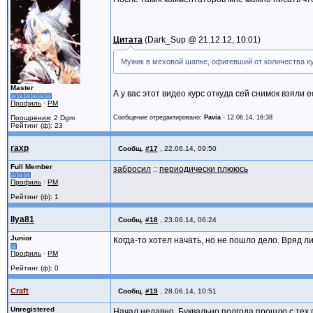
Цитата
Dark_Sup @
21.12.12, 10:01
Мужик в меховой шапке, офигевший от количества ку
Master
А у вас этот видео курс откуда сей снимок взяли 
Профиль
·
PM
Сообщение отредактировано:
Pavia
-
12.06.14, 16:38
Поощрения
: 2 Dgm
Рейтинг (ф): 23
raxp
Сообщ.
#17
,
22.06.14, 09:50
Full Member
забросил
::
периодически плююсь
Профиль
·
PM
Рейтинг (ф): 1
Ilya81
Сообщ.
#18
,
23.06.14, 06:24
Junior
Когда-то хотел начать, но не пошло дело. Вряд л
Профиль
·
PM
Рейтинг (ф): 0
Craft
Сообщ.
#19
,
28.06.14, 10:51
Unregistered
Начал недавно. Буквально полгода прошло с тех п