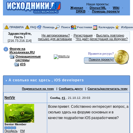
Наши проекты:
Журнал
·
Discuz!ML
·
Wiki
·
DRKB
·
Помощь проекту
ПРАВИЛА
FAQ
Помощь
Поиск
Участники
Календарь
Избран
Здравствуйте,
Не авторизованы?
Регистрация
Выслать повторно
Гость
!
письмо для активации
Что даёт регистрация на форуме?
[216.73.216.114]
Форум на
Исходниках.RU
Нравится ресурс?
Операционные
Помоги проекту!
системы
iOS
А сколько нас здесь
, iOS developers
Подписаться на тему
Сообщить другу
Скачать/распечатать тему
NetVir
Сообщ.
#1
,
21.10.12, 20:03
Всем привет. Собственно интересует вопрос, а
сколько здесь на форуме основных и в
качестве подработки iOS разработчиков?
Senior Member
Профиль
·
PM