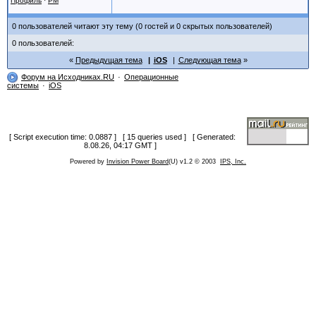
Профиль
·
PM
0 пользователей читают эту тему (0 гостей и 0 скрытых пользователей)
0 пользователей:
Предыдущая тема
iOS
Следующая тема
Форум на Исходниках.RU
Операционные
системы
iOS
[ Script execution time: 0.0887 ] [ 15 queries used ] [ Generated:
8.08.26, 04:17 GMT ]
Powered by
Invision Power Board
(U) v1.2 © 2003
IPS, Inc.