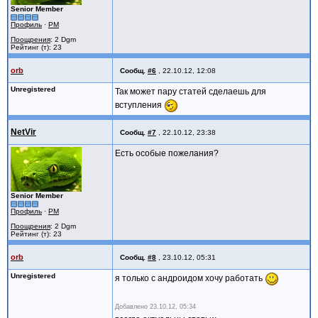
Senior Member
Профиль
·
PM
Поощрения
: 2 Dgm
Рейтинг (т): 23
orb
Сообщ.
#6
,
22.10.12, 12:08
Unregistered
Так может пару статей сделаешь для
вступления
NetVir
Сообщ.
#7
,
22.10.12, 23:38
Есть особые пожелания?
Senior Member
Профиль
·
PM
Поощрения
: 2 Dgm
Рейтинг (т): 23
orb
Сообщ.
#8
,
23.10.12, 05:31
Unregistered
я только с андроидом хочу работать
Добавлено
23.10.12, 05:34