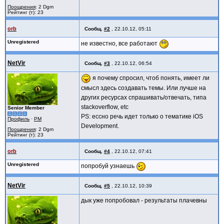
Поощрения
: 2 Dgm
Рейтинг (т): 23
orb
Сообщ.
#2
,
22.10.12, 05:11
Unregistered
не известно, все работают
NetVir
Сообщ.
#3
,
22.10.12, 06:54
я почему спросил, чтоб понять, имеет ли
смысл здесь создавать темы. Или лучше на
других ресурсах спрашивать/отвечать, типа
stackoverflow, etc
Senior Member
PS: ессно речь идет только о тематике iOS
Профиль
·
PM
Development.
Поощрения
: 2 Dgm
Рейтинг (т): 23
orb
Сообщ.
#4
,
22.10.12, 07:41
Unregistered
попробуй узнаешь
NetVir
Сообщ.
#5
,
22.10.12, 10:39
дык уже попробовал - результаты плачевны