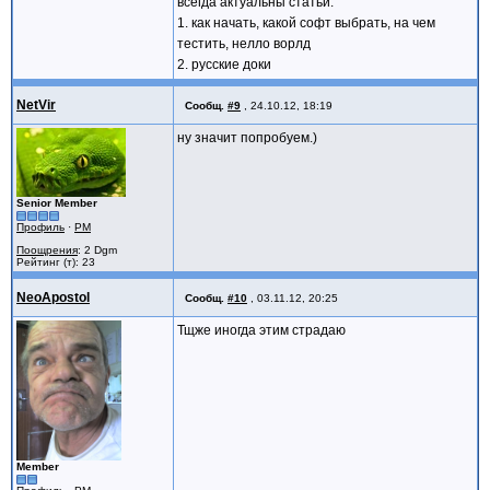
всегда актуальны статьи:
1. как начать, какой софт выбрать, на чем
тестить, нелло ворлд
2. русские доки
NetVir
Сообщ.
#9
,
24.10.12, 18:19
ну значит попробуем.)
Senior Member
Профиль
·
PM
Поощрения
: 2 Dgm
Рейтинг (т): 23
NeoApostol
Сообщ.
#10
,
03.11.12, 20:25
Тщже иногда этим страдаю
Member