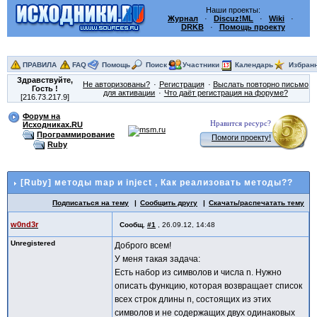
Наши проекты:
Журнал
·
Discuz!ML
·
Wiki
·
DRKB
·
Помощь проекту
ПРАВИЛА
FAQ
Помощь
Поиск
Участники
Календарь
Избран
Здравствуйте,
Не авторизованы?
Регистрация
Выслать повторно письмо
Гость
!
для активации
Что даёт регистрация на форуме?
[216.73.217.9]
Форум на
Нравится ресурс?
Исходниках.RU
Программирование
Помоги проекту!
Ruby
[Ruby] методы map и inject
, Как реализовать методы??
Подписаться на тему
Сообщить другу
Скачать/распечатать тему
w0nd3r
Сообщ.
#1
,
26.09.12, 14:48
Unregistered
Доброго всем!
У меня такая задача:
Есть набор из символов и числа n. Нужно
описать функцию, которая возвращает список
всех строк длины n, состоящих из этих
символов и не содержащих двух одинаковых