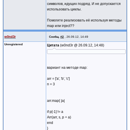
символов, идущих подряд. И не допускается
использовать циклы.
Помогите реализовать её используя методы
map или inject??
w0nd3r
Сообщ.
#2
,
26.09.12, 14:49
Unregistered
Цитата
w0nd3r @
26.09.12, 14:48
вариант на методе map:
arr = ['a', 'b', 'c']
n = 3
arr.map{ |a|
if p[-1] != a
Arr(arr, s, p + a)
end
}