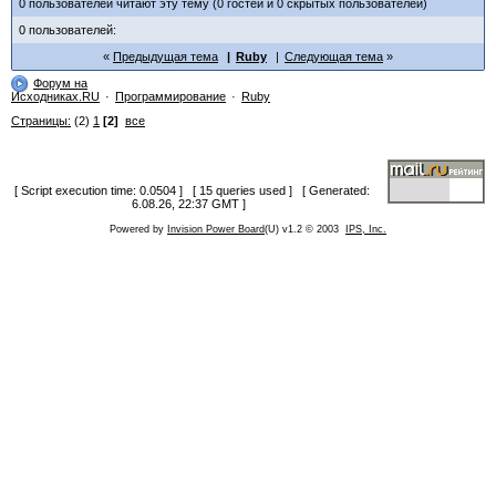
0 пользователей читают эту тему (0 гостей и 0 скрытых пользователей)
0 пользователей:
Предыдущая тема
Ruby
Следующая тема
Форум на
Исходниках.RU
Программирование
Ruby
Страницы:
(2)
1
[2]
все
[ Script execution time: 0.0504 ] [ 15 queries used ] [ Generated:
6.08.26, 22:37 GMT ]
Powered by
Invision Power Board
(U) v1.2 © 2003
IPS, Inc.