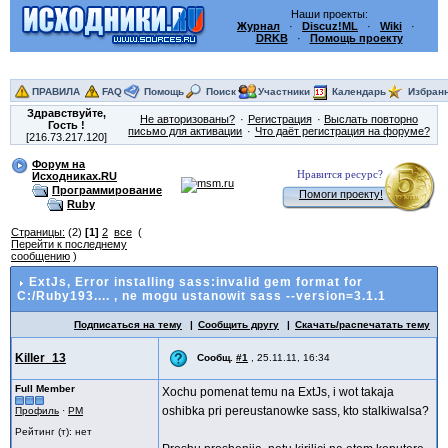
Наши проекты:
Журнал
·
Discuz!ML
·
Wiki
·
DRKB
·
Помощь проекту
ПРАВИЛА
FAQ
Помощь
Поиск
Участники
Календарь
Избран
Здравствуйте,
Не авторизованы?
Регистрация
Выслать повторно
Гость
!
письмо для активации
Что даёт регистрация на форуме?
[216.73.217.120]
Форум на
Нравится ресурс?
Исходниках.RU
Программирование
Помоги проекту!
Ruby
Страницы:
(2)
[1]
2
все
(
Перейти к последнему
сообщению
)
ExtJs, Error installing sass:invalid gem format for
C:/Ruby193....
, ne mogu ustanowit sass --version=3.1.1
Подписаться на тему
Сообщить другу
Скачать/распечатать тему
Killer_13
Сообщ.
#1
,
25.11.11, 16:34
Full Member
Xochu pomenat temu na ExtJs, i wot takaja
oshibka pri pereustanowke sass, kto stalkiwalsa?
Профиль
·
PM
Рейтинг (т): нет