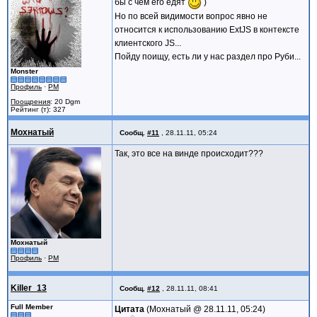
бы с чем его едят
)
Но по всей видимости вопрос явно не
относится к использованию ExtJS в контексте
клиентского JS...
Пойду поищу, есть ли у нас раздел про Руби...
Monster
Профиль
·
PM
Поощрения
: 20 Dgm
Рейтинг (т): 327
Мохнатый
Сообщ.
#11
,
28.11.11, 05:24
Так, это все на винде происходит???
Мохнатый
Профиль
·
PM
Killer_13
Сообщ.
#12
,
28.11.11, 08:41
Full Member
Цитата
Мохнатый @
28.11.11, 05:24