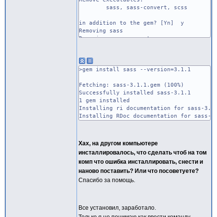
sass, sass-convert, scss
in addition to the gem? [Yn] y
Removing sass
Removing sass-convert
Removing scss
Successfully uninstalled sass-3.1.10
>gem install sass --version=3.1.1
Fetching: sass-3.1.1.gem (100%)
Successfully installed sass-3.1.1
1 gem installed
Installing ri documentation for sass-3.1
Installing RDoc documentation for sass-3
Хах, на другом компьютере
инсталлировалось, что сделать чтоб на том
комп что ошибка инсталлировать, снести и
наново поставить? Или что посоветуете?
Спасибо за помощь.
Все установил, заработало.