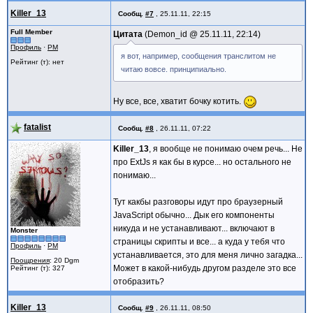
Killer_13
Сообщ.
#7
,
25.11.11, 22:15
Full Member
Цитата
Demon_id @
25.11.11, 22:14
Профиль
·
PM
я вот, например, сообщения транслитом не
Рейтинг (т): нет
читаю вовсе. принципиально.
Ну все, все, хватит бочку котить.
fatalist
Сообщ.
#8
,
26.11.11, 07:22
Killer_13
, я вообще не понимаю очем речь... Не
про ExtJs я как бы в курсе... но остального не
понимаю...
Тут какбы разговоры идут про браузерный
JavaScript обычно... Дык его компоненты
никуда и не устанавливают... включают в
Monster
страницы скрипты и все... а куда у тебя что
Профиль
·
PM
устанавливается, это для меня лично загадка...
Поощрения
: 20 Dgm
Может в какой-нибудь другом разделе это все
Рейтинг (т): 327
отобразить?
Killer_13
Сообщ.
#9
,
26.11.11, 08:50