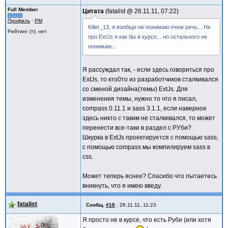
Full Member
Цитата
fatalist @
26.11.11, 07:22
Профиль
·
PM
Killer_13, я вообще не понимаю очем речь... Не
Рейтинг (т): нет
про ExtJs я как бы в курсе... но остального не
понимаю...
Я рассуждал так, - если здесь говориться про
ExtJs, то кто0то из разработчиков сталкивался
со сменой дизайна(темы) ExtJs. Для
изменения темы, нужно то что я писал,
compass 0.11.1 и sass 3.1.1, если наверное
здесь никто с таким не сталкивался, то может
перенести все-таки в раздел с РУби?
Шкурка в ExtJs проектируется с помощью sass,
с помощью compass мы компилируем sass в
css.
Может теперь яснее? Спасибо что пытаетесь
вникнуть, что я имею введу.
fatalist
Сообщ.
#10
,
26.11.11, 11:23
Я просто не в курсе, что есть Руби (или хотя