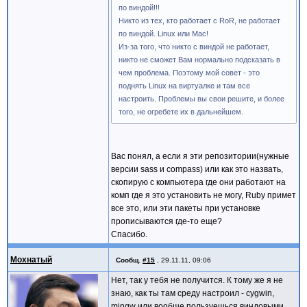
по виндой!!!
Никто из тех, кто работает с RoR, не работает
по виндой. Linux или Mac!
Из-за того, что никто с виндой не работает,
никто не сможет Вам нормально подсказать в
чем проблема. Поэтому мой совет - это
поднять Linux на виртуалке и там все
настроить. Проблемы вы свои решите, и более
того, не огребете их в дальнейшем.
Вас понял, а если я эти репозитории(нужные
версии sass и compass) или как это назвать,
скопирую с компьютера где они работают на
комп где я это установить не могу, Ruby примет
все это, или эти пакеты при установке
прописываются где-то еще?
Спасибо.
Мохнатый
Сообщ.
#15
,
29.11.11, 09:06
Нет, так у тебя не получится. К тому же я не
знаю, как ты там среду настроил - cygwin,
mingw или вообще пользуешься виндовыми