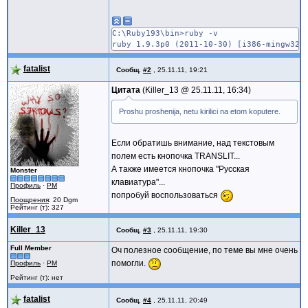
C:\Ruby193\bin>ruby -v
ruby 1.9.3p0 (2011-10-30) [i386-mingw32]
fatalist
Сообщ.
#2
,
25.11.11, 19:21
Цитата
Killer_13 @
25.11.11, 16:34
Proshu proshenija, netu kirilici na etom koputere.
Если обратишь внимание, над текстовым
полем есть кнопочка TRANSLIT...
А также имеется кнопочка "Русская
Monster
клавиатура"...
Профиль
·
PM
попробуй воспользоваться
Поощрения
: 20 Dgm
Рейтинг (т): 327
Killer_13
Сообщ.
#3
,
25.11.11, 19:30
Full Member
Оч полезное сообщение, по теме вы мне очень
помогли.
Профиль
·
PM
Рейтинг (т): нет
fatalist
Сообщ.
#4
,
25.11.11, 20:49