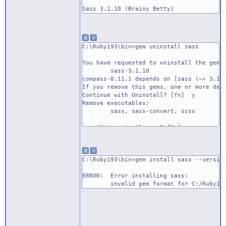
Sass 3.1.10 (Brainy Betty)
C:\Ruby193\bin>gem uninstall sass
You have requested to uninstall the gem:
sass-3.1.10
compass-0.11.1 depends on [sass (~> 3.1)
If you remove this gems, one or more dep
Continue with Uninstall? [Yn] y
Remove executables:
sass, sass-convert, scss
in addition to the gem? [Yn] y
Removing sass
Removing sass-convert
Removing scss
Successfully uninstalled sass-3.1.10
C:\Ruby193\bin>gem install sass --versio
ERROR: Error installing sass:
invalid gem format for C:/Ruby193/li