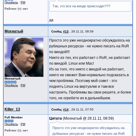
Профиль
·
PM
Так, это все на винде происходит???
Рейтинг (т): нет
да
Мохнатый
Сообщ.
#13
,
28.11.11, 08:59
Просто это уже неоднократно обсуждалось на
рубишных ресурсах - не нужно писать на RoR
по виндой!!!
Никто из тех, кто работает с RoR, не работает
по виндой. Linux или Mac!
Из-за того, что никто с виндой не работает,
никто не сможет Вам нормально подсказать в
Мохнатый
чем проблема. Поэтому мой совет - это
Профиль
·
PM
поднять Linux на виртуалке и там все
настроить. Проблемы вы свои решите, и более
того, не огребете их в дальнейшем.
Killer_13
Сообщ.
#14
,
29.11.11, 07:55
Full Member
Цитата
Мохнатый @
28.11.11, 08:59
Профиль
·
PM
Просто это уже неоднократно обсуждалось на
Рейтинг (т): нет
рубишных ресурсах - не нужно писать на RoR