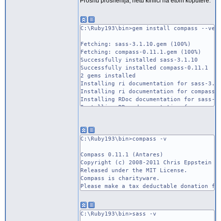
Proshu proshenija, netu kirilici na etom koputere.
C:\Ruby193\bin>gem install compass --ver
Fetching: sass-3.1.10.gem (100%)
Fetching: compass-0.11.1.gem (100%)
Successfully installed sass-3.1.10
Successfully installed compass-0.11.1
2 gems installed
Installing ri documentation for sass-3.1
Installing ri documentation for compass-
Installing RDoc documentation for sass-3
Installing RDoc documentation for compas
C:\Ruby193\bin>compass -v
Compass 0.11.1 (Antares)
Copyright (c) 2008-2011 Chris Eppstein
Released under the MIT License.
Compass is charityware.
Please make a tax deductable donation fo
C:\Ruby193\bin>sass -v