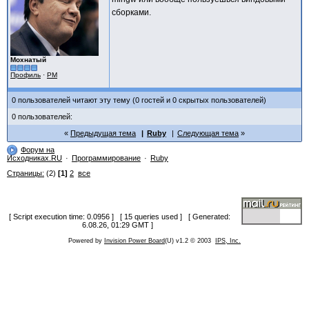
сборками.
Мохнатый
Профиль
·
PM
0 пользователей читают эту тему (0 гостей и 0 скрытых пользователей)
0 пользователей:
Предыдущая тема
Ruby
Следующая тема
Форум на
Исходниках.RU
Программирование
Ruby
Страницы:
(2)
[1]
2
все
[ Script execution time: 0.0956 ] [ 15 queries used ] [ Generated:
6.08.26, 01:29 GMT ]
Powered by
Invision Power Board
(U) v1.2 © 2003
IPS, Inc.