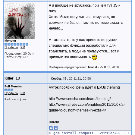
А я вообще не врубаюсь, при чем тут JS и
ruby...
Хотел было погуглить на тему sass, но
времени не было... так что по теме сказать
нечего...
А так писать-то у нас принято по русски,
Monster
специально функции разработали для
Профиль
·
PM
транслита, а люди не пользуются... вот и
Поощрения
: 20 Dgm
приходится напоминать
Рейтинг (т): 327
Сообщение отредактировано:
fatalist
-
25.11.11, 20:50
Killer_13
Сообщ.
#5
,
25.11.11, 20:58
Full Member
Чуток проясню, речь идет о ExtJs theming
Профиль
·
PM
http://www.sencha.com/learn/theming/
Рейтинг (т): нет
http://www.rallydev.com/engblog/2011/10/07/a-
guide-to-custom-themes-in-extjs-4/
после
> gem install compass --version=0.11.1