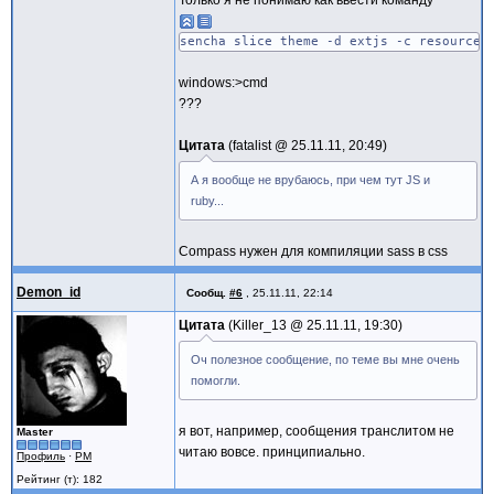
Только я не понимаю как ввести команду
sencha slice theme -d extjs -c resources
windows:>cmd
???
Цитата
fatalist @
25.11.11, 20:49
А я вообще не врубаюсь, при чем тут JS и
ruby...
Compass нужен для компиляции sass в css
Demon_id
Сообщ.
#6
,
25.11.11, 22:14
Цитата
Killer_13 @
25.11.11, 19:30
Оч полезное сообщение, по теме вы мне очень
помогли.
я вот, например, сообщения транслитом не
Master
читаю вовсе. принципиально.
Профиль
·
PM
Рейтинг (т): 182