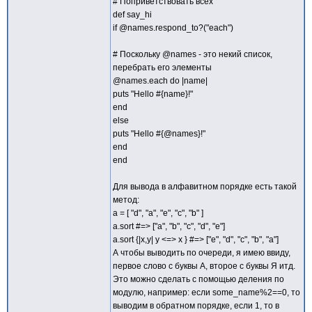
# Поприветствовать всех
def say_hi
if @names.respond_to?("each")
# Поскольку @names - это некий список,
перебрать его элементы
@names.each do |name|
puts "Hello #{name}!"
end
else
puts "Hello #{@names}!"
end
end
Для вывода в алфавитном порядке есть такой
метод:
a = [ "d", "a", "e", "c", "b" ]
a.sort #=> ["a", "b", "c", "d", "e"]
a.sort {|x,y| y <=> x } #=> ["e", "d", "c", "b", "a"]
А чтобы выводить по очереди, я имею ввиду,
первое слово с буквы А, второе с буквы Я итд.
Это можно сделать с помощью деления по
модулю, например: если some_name%2==0, то
выводим в обратном порядке, если 1, то в