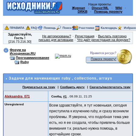
Наши проекты:
Журнал
·
Discuz!ML
·
Wiki
·
DRKB
·
Помощь проекту
ПРАВИЛА
FAQ
Помощь
Поиск
Участники
Календарь
Избран
Здравствуйте,
Не авторизованы?
Регистрация
Выслать повторно
Гость
!
письмо для активации
Что даёт регистрация на форуме?
[216.73.216.30]
Форум на
Нравится ресурс?
Исходниках.RU
Программирование
Помоги проекту!
Ruby
Задачи для начинающих ruby
, collections, arrays
Подписаться на тему
Сообщить другу
Скачать/распечатать тему
Aleksandra_071
Сообщ.
#1
,
08.09.11, 21:25
Unregistered
Всем здравствуйте, я тут новенькая, сегодня
приступила к изучению ruby, и сразу возникли
проблемы. Я уверена, что подобная тема уже
есть, но я ее создала, чтобы привлечь больше
внимания т.к. реально нужна помощь, в
кротчайшие сроки.