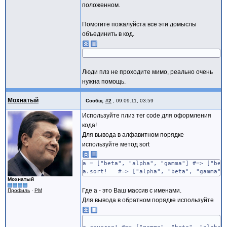
положенном.
Помогите пожалуйста все эти домыслы
объединить в код.
Люди плз не проходите мимо, реально очень
нужна помощь.
Мохнатый
Сообщ.
#2
,
09.09.11, 03:59
Используйте плиз тег code для оформления
кода!
Для вывода в алфавитном порядке
используйте метод sort
a = ["beta", "alpha", "gamma"] #=> ["bet
a.sort! #=> ["alpha", "beta", "gamma"]
Мохнатый
Где а - это Ваш массив с именами.
Профиль
·
PM
Для вывода в обратном порядке используйте