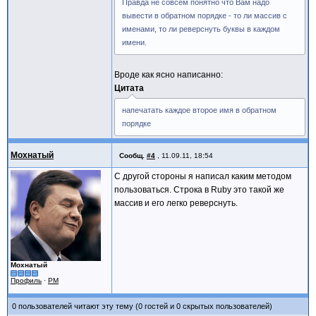
Правда не совсем понятно что Вам надо
вывести в обратном порядке - то ли массив с
именами, то ли реверснуть буквы в каждом
имени.
Вроде как ясно написанно:
Цитата
напечатать каждое второе имя в обратном
порядке
Мохнатый
Сообщ.
#4
,
11.09.11, 18:54
С другой стороны я написал каким методом
пользоваться. Строка в Ruby это такой же
массив и его легко реверснуть.
Мохнатый
Профиль
·
PM
0 пользователей читают эту тему (0 гостей и 0 скрытых пользователей)