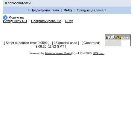
0 пользователей:
Предыдущая тема
Ruby
Следующая тема
Форум на
Исходниках.RU
Программирование
Ruby
[ Script execution time: 0.0592 ] [ 15 queries used ] [ Generated:
9.08.26, 11:52 GMT ]
Powered by
Invision Power Board
(U) v1.2 © 2003
IPS, Inc.