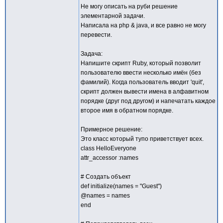
Не могу описать на руби решение
элементарной задачи.
Написала на php & java, и все равно не могу
перевести.
Задача:
Напишите скрипт Ruby, который позволит
пользователю ввести несколько имён (без
фамилий). Когда пользователь вводит 'quit',
скрипт должен вывести имена в алфавитном
порядке (друг под другом) и напечатать каждое
второе имя в обратном порядке.
Примерное решение:
Это класс который тупо приветствует всех.
class HelloEveryone
attr_accessor :names
# Создать объект
def initialize(names = "Guest")
@names = names
end