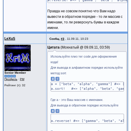
a.reverse! #=> ["gamma", "beta", "alpha"
Правда не совсем понятно что Вам надо
вывести в обратном порядке - то ли массив с
именами, то ли реверснуть буквы в каждом
имени.
LeXuS
Сообщ.
#3
,
11.09.11, 10:23
Цитата
Мохнатый @
09.09.11, 03:59
Используйте плиз тег code для оформления
кода!
Для вывода в алфавитном порядке используйте
Senior Member
метод sort
Профиль
·
PM
a = ["beta", "alpha", "gamma"] #=> ["be
Рейтинг (т): 32
a.sort! #=> ["alpha", "beta", "gamma"
Где а - это Ваш массив с именами.
Для вывода в обратном порядке используйте
a.reverse! #=> ["gamma", "beta", "alpha