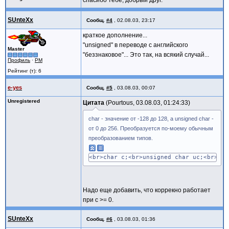
SUnteXx
Сообщ.
#4
,
02.08.03, 23:17
краткое дополнение...
"unsigned" в переводе с английского
Master
"беззнаковое"... Это так, на всякий случай...
Профиль
·
PM
Рейтинг (т): 6
e-yes
Сообщ.
#5
,
03.08.03, 00:07
Unregistered
Цитата
Pourtous, 03.08.03, 01:24:33
char - значение от -128 до 128, а unsigned char -
от 0 до 256. Преобразуется по-моему обычным
преобразованием типов.
<br>char c;<br>unsigned char uc;<br>.<b
Надо еще добавить, что коррекно работает
при c >= 0.
SUnteXx
Сообщ.
#6
,
03.08.03, 01:36