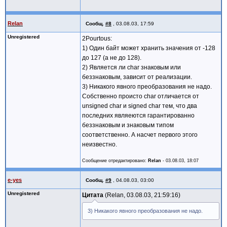
Relan
Сообщ.
#8
,
03.08.03, 17:59
Unregistered
2Pourtous:
1) Один байт может хранить значения от -128
до 127 (а не до 128).
2) Является ли char знаковым или
беззнаковым, зависит от реализации.
3) Никакого явного преобразования не надо.
Собственно происто char отличается от
unsigned char и signed char тем, что два
последних являеются гарантированно
беззнаковым и знаковым типом
соответственно. А насчет первого этого
неизвестно.
Сообщение отредактировано:
Relan
-
03.08.03, 18:07
e-yes
Сообщ.
#9
,
04.08.03, 03:00
Unregistered
Цитата
Relan, 03.08.03, 21:59:16
3) Никакого явного преобразования не надо.