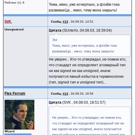
Рейтинг (т): 6
Тема, имхо, уже исчерпано, а флэйм тока
развиваеЦа... имхо, тему мона закрыть!
SVK
Сообщ.
#13
,
04.08.03, 14:51
Unregistered
Цитата
SUnteXx, 04.08.03, 18:39:04
ЗЫ
Тема, имхо, уже исчерпано, а флэйм тока
развиваеЦа... имхо, тему мона закрыть!
Не уверен... Кто-то утверждал, не помню кто,
что стандарт не определяет атомарный тип
ни как signed ни как unsigned, иначе
получается явный избыток в терминологии
(тип, signed тип и unsigned тип)...
Flex Ferrum
Сообщ.
#14
,
04.08.03, 16:56
Цитата
SVK , 04.08.03, 18:51:57
Не уверен... Кто-то утверждал, не помню кто,
что стандарт не определяет атомарный тип ни
как signed ни как unsigned, иначе получается
Wizard
явный избыток в терминологии (тип, signed тип