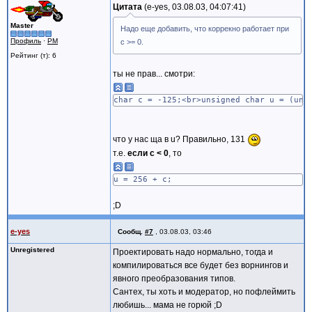
Цитата
e-yes, 03.08.03, 04:07:41
Master
Надо еще добавить, что коррекно работает при
Профиль
·
PM
c >= 0.
Рейтинг (т): 6
ты не прав... смотри:
char c = -125;<br>unsigned char u = (uns
что у нас ща в u? Правильно, 131
т.е.
если c < 0
, то
u = 256 + c;
;D
e-yes
Сообщ.
#7
,
03.08.03, 03:46
Unregistered
Проектировать надо нормально, тогда и
компилироваться все будет без ворнингов и
явного преобразования типов.
Сантех, ты хоть и модератор, но пофлеймить
любишь... мама не горюй ;D