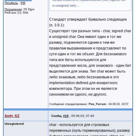
Профиль
·
PM
и unsigned тип)...
Поощрения
: 25 Dgm
Рейтинг (т): 506
Стандарт утверждает буквально следующее
(п. 3.9.1):
Существует три разных типа - char, signed char
и unsigned char. Они имеют один и тот-же
размер, подчиняются одним и тем-же
правилам выравнивания и представляют по
сути один и тот же объект. Для беззнакового
типа все биты используются для
представления числа, для знакового - один бит
выделяется для знака. Тип char может быть
либо знаковым, либо беззнаковым и это
implementation-defined для конкретного
компилятора. При этом он не является
синонимом ни одного, ни другого.
Сообщение отредактировано:
Flex_Ferrum
-
04.08.03, 16:57
Andy_KZ
Сообщ.
#15
,
05.08.03, 07:40
Unregistered
char - используется для строковых
переменных (нуль-терминированных), размер