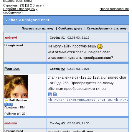
Модераторы:
ElcnU
Страницы:
(3)
[1]
2
3
все
(
Перейти к последнему
Новое голосование
сообщению
)
char и unsigned char
Подписаться на тему
Сообщить другу
Скачать/распечатать тему
andrewi
Сообщ.
#1
,
02.08.03, 21:15
Unregistered
Не могу найти простую вещь
чем отличаются char и unsigned char
и как можно сделать преобразование?
Pourtous
Сообщ.
#2
,
02.08.03, 21:24
char - значение от -128 до 128, а unsigned char
- от 0 до 256. Преобразуется по-моему
обычным преобразованием типов.
<br>char c;<br>unsigned char uc;<br>.<br
Full Member
Профиль
·
PM
Рейтинг (т): 27
andrewi
Сообщ.
#3
,
02.08.03, 21:35
Unregistered
спасибо тебе, добрый друг.