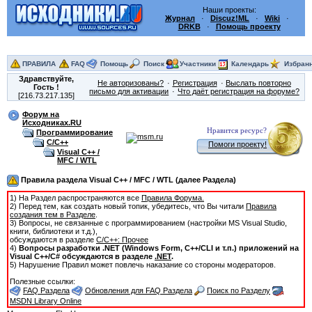
Наши проекты:
Журнал
·
Discuz!ML
·
Wiki
·
DRKB
·
Помощь проекту
ПРАВИЛА
FAQ
Помощь
Поиск
Участники
Календарь
Избран
Здравствуйте,
Не авторизованы?
Регистрация
Выслать повторно
Гость
!
письмо для активации
Что даёт регистрация на форуме?
[216.73.217.135]
Форум на
Исходниках.RU
Нравится ресурс?
Программирование
C/C++
Помоги проекту!
Visual C++ /
MFC / WTL
Правила раздела Visual C++ / MFC / WTL (далее Раздела)
1) На Раздел распространяются все
Правила Форума.
2) Перед тем, как создать новый топик, убедитесь, что Вы читали
Правила
создания тем в Разделе
.
3) Вопросы, не связанные с программированием (настройки MS Visual Studio,
книги, библиотеки и т.д.),
обсуждаются в разделе
C/C++: Прочее
4)
Вопросы разработки .NET (Windows Form, C++/CLI и т.п.) приложений на
Visual C++/C# обсуждаются в разделе
.NET
.
5) Нарушение Правил может повлечь наказание со стороны модераторов.
Полезные ссылки:
FAQ Раздела
Обновления для FAQ Раздела
Поиск по Разделу
MSDN Library Online