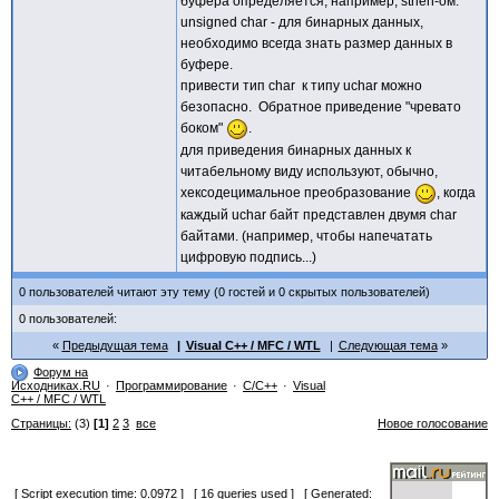
буфера определяется, например, strlen-ом.
unsigned char - для бинарных данных,
необходимо всегда знать размер данных в
буфере.
привести тип char к типу uchar можно
безопасно. Обратное приведение "чревато
боком"
.
для приведения бинарных данных к
читабельному виду используют, обычно,
хексодецимальное преобразование
, когда
каждый uchar байт представлен двумя char
байтами. (например, чтобы напечатать
цифровую подпись...)
0 пользователей читают эту тему (0 гостей и 0 скрытых пользователей)
0 пользователей:
Предыдущая тема
Visual C++ / MFC / WTL
Следующая тема
Форум на
Исходниках.RU
Программирование
C/C++
Visual
C++ / MFC / WTL
Страницы:
(3)
[1]
2
3
все
Новое голосование
[ Script execution time: 0.0972 ] [ 16 queries used ] [ Generated: