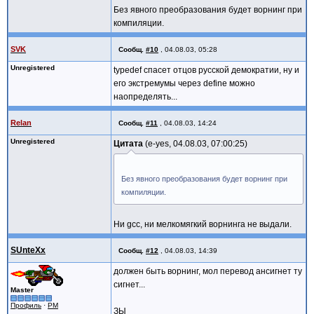
Без явного преобразования будет ворнинг при
компиляции.
SVK
Сообщ.
#10
,
04.08.03, 05:28
Unregistered
typedef спасет отцов русской демократии, ну и
его экстремумы через define можно
наопределять...
Relan
Сообщ.
#11
,
04.08.03, 14:24
Unregistered
Цитата
e-yes, 04.08.03, 07:00:25
Без явного преобразования будет ворнинг при
компиляции.
Ни gcc, ни мелкомягкий ворнинга не выдали.
SUnteXx
Сообщ.
#12
,
04.08.03, 14:39
должен быть ворнинг, мол перевод ансигнет ту
сигнет...
Master
Профиль
·
PM
ЗЫ