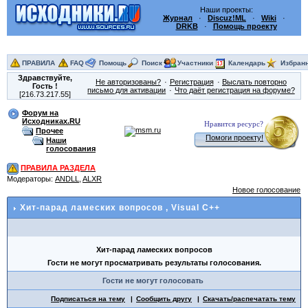
Наши проекты:
Журнал
·
Discuz!ML
·
Wiki
·
DRKB
·
Помощь проекту
ПРАВИЛА
FAQ
Помощь
Поиск
Участники
Календарь
Избран
Здравствуйте,
Не авторизованы?
Регистрация
Выслать повторно
Гость
!
письмо для активации
Что даёт регистрация на форуме?
[216.73.217.55]
Форум на
Исходниках.RU
Нравится ресурс?
Прочее
Помоги проекту!
Наши
голосования
ПРАВИЛА РАЗДЕЛА
Модераторы:
ANDLL
,
ALXR
Новое голосование
Хит-парад ламеских вопросов
, Visual C++
Хит-парад ламеских вопросов
Гости не могут просматривать результаты голосования.
Гости не могут голосовать
Подписаться на тему
Сообщить другу
Скачать/распечатать тему