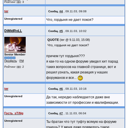
Рейтинг (ф): 3
ter
Сообщ.
#4
,
09.11.03, 09:08
Unregistered
Что, гордыня не дает покоя?
DiMidRoLL
Сообщ.
#5
,
09.11.03, 10:02
QUOTE
(ter @ 9.11.03, 15:08)
Что, гордыня не дает покоя?
Senior Member
причем тут гордыня???
Профиль
·
PM
я как-то на одном форуме увидел хит парад
таких вопросов на главной странице, вот и
Рейтинг (ф): 2
решил узнать, какая реакция у наших
форуманов и все...
ter
Сообщ.
#6
,
09.11.03, 10:16
Unregistered
Да так, нередко наблюдается даже вне
зависимости от профессии и квалификации.
Гость_sTiNg
Сообщ.
#7
,
11.11.03, 06:04
Unregistered
Ты братан что тут туфту всякую на форуме
гонешь? У меня даже появилось такое