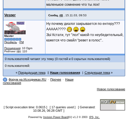
маленькое сомнение что ты лох!
Vesper
Сообщ.
#8
,
15.11.03, 09:53
Ну почему диалог закрывается по ентеру???
ААААА????
ЗЫ Кстати, тут "лол" какой-то неубедительный,
Master
кажется что смайл "ревет в голос"..
Профиль
·
PM
Поощрения
: 10 Dgm
Рейтинг (ф): 110
0 пользователей читают эту тему (0 гостей и 0 скрытых пользователей)
0 пользователей:
Предыдущая тема
Наши голосования
Следующая тема
Форум на Исходниках.RU
Прочее
Наши
голосования
Новое голосование
[ Script execution time: 0.0615 ] [ 17 queries used ] [ Generated:
10.08.26, 06:28 GMT ]
Powered by
Invision Power Board
(U) v1.2 © 2003
IPS, Inc.