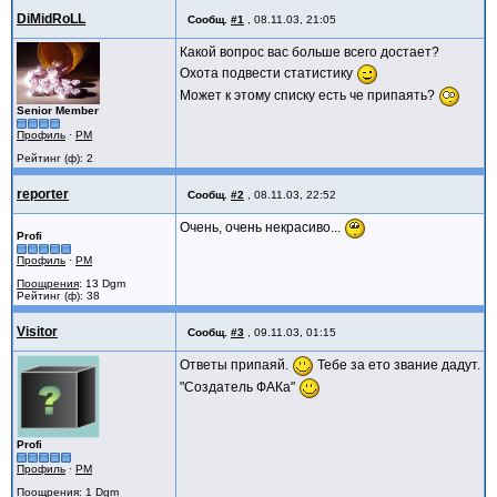
DiMidRoLL
Сообщ.
#1
,
08.11.03, 21:05
Какой вопрос вас больше всего достает?
Охота подвести статистику
Может к этому списку есть че припаять?
Senior Member
Профиль
·
PM
Рейтинг (ф): 2
reporter
Сообщ.
#2
,
08.11.03, 22:52
Очень, очень некрасиво...
Profi
Профиль
·
PM
Поощрения
: 13 Dgm
Рейтинг (ф): 38
Visitor
Сообщ.
#3
,
09.11.03, 01:15
Ответы припаяй.
Тебе за ето звание дадут.
"Создатель ФАКа"
Profi
Профиль
·
PM
Поощрения
: 1 Dgm