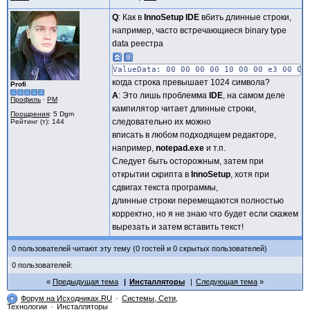
Q
: Как в
InnoSetup IDE
вбить длинные строки,
например, часто встречающиеся binary type
data реестра
ValueData: 00 00 00 00 10 00 00 e3 00 00
когда строка превышает 1024 символа?
Profi
A
: Это лишь проблемма
IDE
, на самом деле
Профиль
·
PM
кампилятор читает длинные строки,
Поощрения
: 5 Dgm
следовательно их можно
Рейтинг (т): 144
вписать в любом подходящем редакторе,
например,
notepad.exe
и т.п.
Следует быть осторожным, затем при
открытии скрипта в
InnoSetup
, хотя при
сдвигах текста программы,
длинные строки перемещаются полностью
корректно, но я не знаю что будет если скажем
вырезать и затем вставить текст!
0 пользователей читают эту тему (0 гостей и 0 скрытых пользователей)
0 пользователей:
Предыдущая тема
Инсталляторы
Следующая тема
Форум на Исходниках.RU
Системы, Сети,
Технологии
Инсталляторы