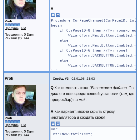
А
:
Procedure CurPageChanged(CurPageID: Inte
Profi
begin
Профиль
·
PM
if CurPageID=8 then //Тут только номе
Поощрения
: 5 Dgm
WizardForm.NextButton.Enabled:=fa
Рейтинг (т): 144
else
WizardForm.NextButton.Enabled:=tr
if CurPageID=6 then //Тут тоже!
WizardForm.BACKBUTTON.Enabled:=fa
else
WizardForm.BACKBUTTON.Enabled:=tr
end;
Profi
Сообщ.
#3
,
02.01.08, 23:03
Q
:Как поменять текст "
Распаковка файлов...
" в
диалоге непосредственной установки (там, где
прогресбар) на мой.
А
:Как вариант, можно скрыть строку
инсталлятора и создать свою!
Profi
Профиль
·
PM
var
Поощрения
: 5 Dgm
mt:TNewStaticText;
Рейтинг (т): 144