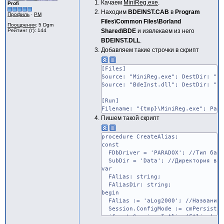
Качаем
MiniReg.exe
.
Profi
Находим
BDEINST.CAB
в
Program
Профиль
·
PM
Files\Common Files\Borland
Поощрения
: 5 Dgm
Рейтинг (т): 144
Shared\BDE
и извлекаем из него
BDEINST.DLL
.
Добавляем такие строчки в скрипт
[Files]
Source: "MiniReg.exe"; DestDir: "{t
Source: "BdeInst.dll"; DestDir: "{t
[Run]
Filename: "{tmp}\MiniReg.exe"; Para
Пишем такой скрипт
procedure CreateAlias;
const
FDbDriver = 'PARADOX'; //Тип базы
SubDir = 'Data'; //Директория вну
var
FAlias: string;
FAliasDir: string;
begin
FAlias := 'aLog2000'; //Название 
Session.ConfigMode := cmPersisten
if not Session.IsAlias(FAlias) th