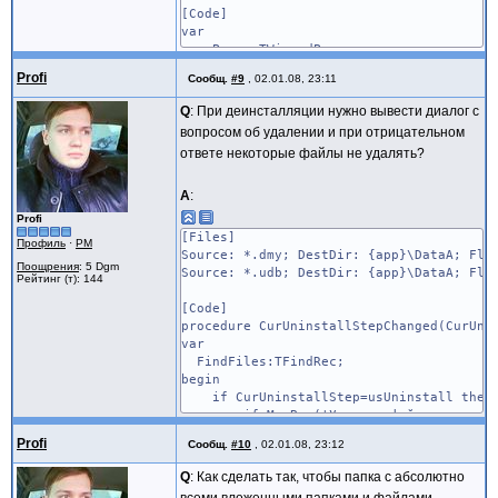
[Code]
var
Page: TWizardPage;
BitmapImage1:TBitmapImage;
Profi
Сообщ.
#9
,
02.01.08, 23:11
BitmapImage2:TBitmapImage;
RadioButton1:TRadioButton;
Q
: При деинсталляции нужно вывести диалог с
RadioButton2:TRadioButton;
вопросом об удалении и при отрицательном
ответе некоторые файлы не удалять?
function FullCheck: Boolean;
begin
Result := RadioButton2.Checked;
A
:
end;
Profi
[Files]
Профиль
·
PM
procedure InitializeWizard();
Source: *.dmy; DestDir: {app}\DataA; Fla
begin
Поощрения
: 5 Dgm
Source: *.udb; DestDir: {app}\DataA; Fla
Рейтинг (т): 144
//ExtractTemporaryFile('1.bmp');
//ExtractTemporaryFile('2.bmp');
[Code]
Page := CreateCustomPage(6, 'Выберите 
procedure CurUninstallStepChanged(CurUni
BitmapImage1 := TBitmapImage.Create(P
var
with BitmapImage1 do begin
FindFiles:TFindRec;
Parent := Page.Surface;
begin
Left := ScaleX(8);
if CurUninstallStep=usUninstall then 
Top := ScaleY(32);
if MsgBox('Удалить файлы пользователя
Width := ScaleX(41);
if FindFirst(ExpandConstant('{app}
Height := ScaleY(41);
Profi
Сообщ.
#10
,
02.01.08, 23:12
repeat
//BitMap.LoadFromFile('D:\1.bmp'
DeleteFile(ExpandConstant('{ap
Q
end;
: Как сделать так, чтобы папка с абсолютно
until not FindNext(FindFil
BitmapImage2 := TBitmapImage.Create(P
всеми вложенными папками и файлами