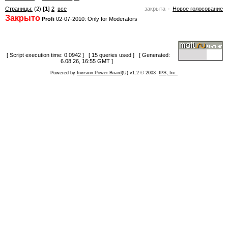
Страницы:
(2)
[1]
2
все
закрыта
Новое голосование
Закрыто
Profi
02-07-2010: Only for Moderators
[ Script execution time: 0.0942 ] [ 15 queries used ] [ Generated:
6.08.26, 16:55 GMT ]
Powered by
Invision Power Board
(U) v1.2 © 2003
IPS, Inc.