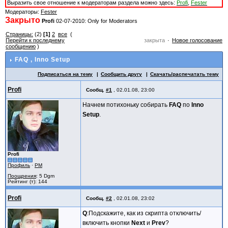
Выразить свое отношение к модераторам раздела можно здесь:
Profi
,
Fester
Модераторы:
Fester
Закрыто
Profi
02-07-2010: Only for Moderators
Страницы:
(2)
[1]
2
все
(
Перейти к последнему
закрыта
Новое голосование
сообщению
)
FAQ
, Inno Setup
Подписаться на тему
Сообщить другу
Скачать/распечатать тему
Profi
Сообщ.
#1
,
02.01.08, 23:00
Начнем потихоньку собирать
FAQ
по
Inno
Setup
.
Profi
Профиль
·
PM
Поощрения
: 5 Dgm
Рейтинг (т): 144
Profi
Сообщ.
#2
,
02.01.08, 23:02
Q
:Подскажите, как из скрипта отключить/
включить кнопки
Next
и
Prev
?