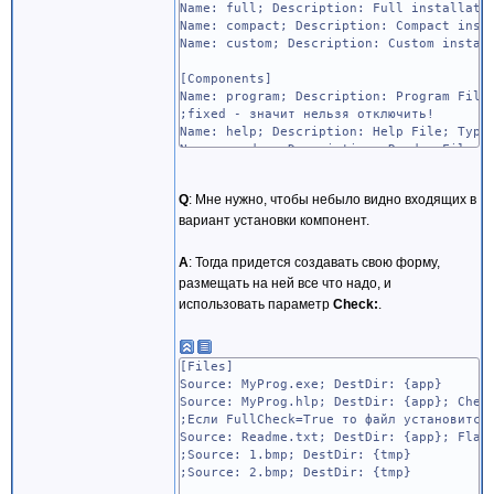
Name: full; Description: Full installati
Name: compact; Description: Compact inst
Name: custom; Description: Custom instal
[Components]
Name: program; Description: Program File
;fixed - значит нельзя отключить!
Name: help; Description: Help File; Type
Name: readme; Description: Readme File; 
Name: readme\en; Description: English; F
Name: readme\de; Description: German; Fl
Q
: Мне нужно, чтобы небыло видно входящих в
;exclusive - можно выбрать только одно и
вариант установки компонент.
A
: Тогда придется создавать свою форму,
размещать на ней все что надо, и
использовать параметр
Check:
.
[Files]
Source: MyProg.exe; DestDir: {app}
Source: MyProg.hlp; DestDir: {app}; Chec
;Если FullCheck=True то файл установится
Source: Readme.txt; DestDir: {app}; Flag
;Source: 1.bmp; DestDir: {tmp}
;Source: 2.bmp; DestDir: {tmp}