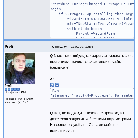
Procedure CurPageChanged(CurPageID: Inte
begin
if CurPageID=wpInstalling then begin
WizardForm.STATUSLABEL.visible:=f
mt:=TNewStaticText.Create(WizardF
with mt do begin
Parent:=WizardForm;
Left := ScaleX(40);
Top := ScaleY(68);
Profi
Сообщ.
#4
,
02.01.08, 23:05
Width := ScaleX(77);
Height := ScaleY(14);
Q
:Знает кто-нибудь, как зарегистрировать свою
Caption := 'Идет установка:'
программу в качестве системной службы
end;
(сервиса)?
end;
if CurPageID=wpFinished then begin
mt.free;
A
:
mt:=nil;
Profi
end;
[Run]
Профиль
·
PM
end;
Filename: "{app}\MyProg.exe"; Parameters
Поощрения
: 5 Dgm
Рейтинг (т): 144
Q
:Нет, не подходит. Ничего не происходит
даже если запустить её с этими параметрами.
Наверное, службы на C# сами себя не
регистрируют.