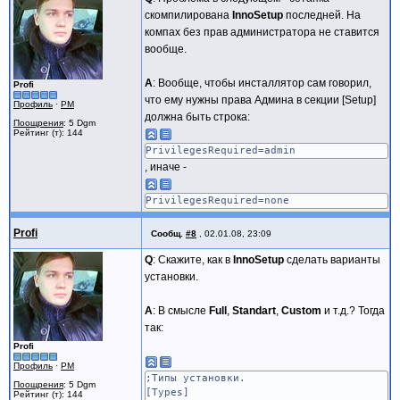
CheckListBox.Parent := Page.Surface;
скомпилирована
InnoSetup
последней. На
#for {FindHandle = FindResult = FindFirs
компах без прав администратора не ставится
вообще.
A
: Вообще, чтобы инсталлятор сам говорил,
Profi
что ему нужны права Админа в секции [Setup]
Профиль
·
PM
должна быть строка:
Поощрения
: 5 Dgm
Рейтинг (т): 144
PrivilegesRequired=admin
, иначе -
PrivilegesRequired=none
Profi
Сообщ.
#8
,
02.01.08, 23:09
Q
: Скажите, как в
InnoSetup
сделать варианты
установки.
A
: В смысле
Full
,
Standart
,
Custom
и т.д.? Тогда
так:
Profi
Профиль
·
PM
;Типы установки.
Поощрения
: 5 Dgm
[Types]
Рейтинг (т): 144