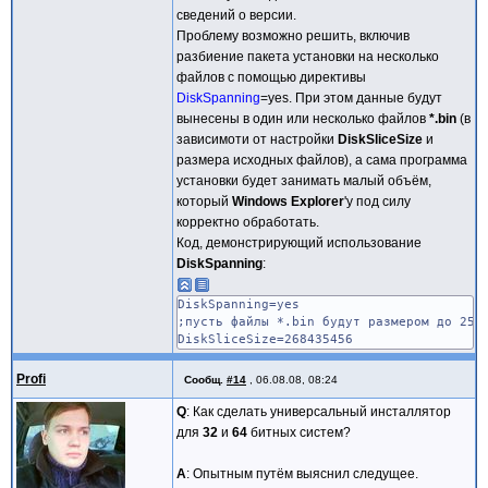
сведений о версии.
Проблему возможно решить, включив
разбиение пакета установки на несколько
файлов с помощью директивы
DiskSpanning
=yes. При этом данные будут
вынесены в один или несколько файлов
*.bin
(в
зависимоти от настройки
DiskSliceSize
и
размера исходных файлов), а сама программа
установки будет занимать малый объём,
который
Windows Explorer
'у под силу
корректно обработать.
Код, демонстрирующий использование
DiskSpanning
:
DiskSpanning=yes
;пусть файлы *.bin будут размером до 255
DiskSliceSize=268435456
Profi
Сообщ.
#14
,
06.08.08, 08:24
Q
: Как сделать универсальный инсталлятор
для
32
и
64
битных систем?
A
: Опытным путём выяснил следущее.