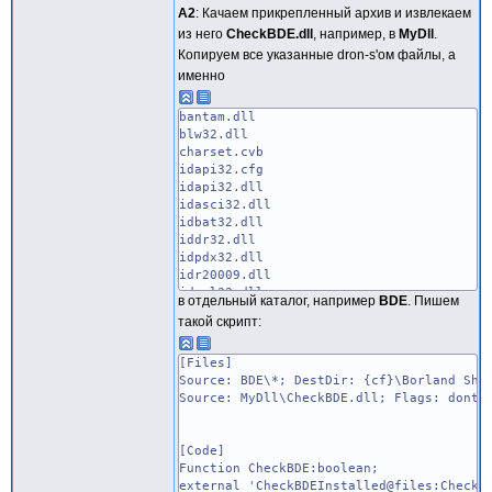
begin
A2
: Качаем прикрепленный архив и извлекаем
FAliasDir := ExtractFilePath(Par
из него
CheckBDE.dll
, например, в
MyDll
.
Session.AddStandardAlias(FAlias,
Копируем все указанные dron-s'ом файлы, а
Session.SaveConfigFile;
end;
именно
end;
bantam.dll
blw32.dll
charset.cvb
idapi32.cfg
idapi32.dll
idasci32.dll
idbat32.dll
iddr32.dll
idpdx32.dll
idr20009.dll
idsql32.dll
в отдельный каталог, например
BDE
. Пишем
other.btl
такой скрипт:
[Files]
Source: BDE\*; DestDir: {cf}\Borland Sha
Source: MyDll\CheckBDE.dll; Flags: dontc
[Code]
Function CheckBDE:boolean;
external 'CheckBDEInstalled@files:CheckB