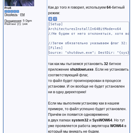
Как до того я говорил, используем
64
-битный
Profi
режим:
Профиль
·
PM
Поощрения
: 5 Dgm
Рейтинг (т): 144
[Setup]
ArchitecturesInstallIn64BitMode=x64
//Не будем от него отклоняться, хотя воз
//Затем обязательно указываем флаг 32:
[Files]
Source: "shutdown.exe"; DestDir: "{sys}"
так как мы пытаемся установить
32
битное
приложение
shutdown.exe
. Если не установить
соответствующий флаг,
то файл будет проигнорирован в процессе
установки. И он вообще не будет установлен
ни в одну директорию!
Если мы выполним установку как в нашем
примере, то файл успешно будет установлен.
Причём он появится одновременно
в двух папках
system32
и
SysWOW64
. Но тут
уже проявляется работа эмулятора
WOW64
в
который мы вникать не будем.