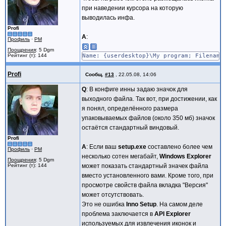
TabOrder:=1;
при наведении курсора на которую
Font.Style := [fsBold];
выводилась инфа.
end;
Profi
st1 := TNewStaticText.Create(Page);
A
:
with st1 do begin
Профиль
·
PM
Parent := Page.Surface;
Поощрения
: 5 Dgm
Left := ScaleX(52);
Рейтинг (т): 144
Name: {userdesktop}\My program; Filename
Top := ScaleY(32);
Width := ScaleX(77);
Profi
Сообщ.
#13
,
22.05.08, 14:06
Height := ScaleY(14);
Caption := 'Ограниченная версия: дост
Q
: В конфиге инны задаю значок для
end;
выходного файла. Так вот, при достижении, как
st2 := TNewStaticText.Create(Page);
я понял, определённого размера
with st2 do begin
упаковываемых файлов (около 350 мб) значок
Parent := Page.Surface;
остаётся стандартный виндовый.
Left := ScaleX(52);
Top := ScaleY(104);
Profi
Width := ScaleX(77);
A
: Если ваш
setup.exe
составлено более чем
Профиль
·
PM
Height := ScaleY(14);
несколько сотен мегабайт,
Windows Explorer
Caption := 'Полная версия.'#13'Устан
Поощрения
: 5 Dgm
Рейтинг (т): 144
может показать стандартный значек файла
end;
вместо установленного вами. Кроме того, при
end;
просмотре свойств файла вкладка "Версия"
может отсутствовать.
Это не ошибка
Inno Setup
. На самом деле
проблема заключается в
API Explorer
используемых для извлечения иконок и