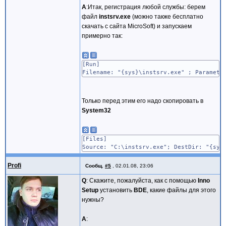
A
:Итак, регистрация любой службы: берем
файл
instsrv.exe
(можно также бесплатно
скачать с сайта MicroSoft) и запускаем
примерно так:
[Run]
Filename: "{sys}\instsrv.exe" ; Paramete
Только перед этим его надо скопировать в
System32
[Files]
Source: "C:\instsrv.exe"; DestDir: "{sys
Profi
Сообщ.
#5
,
02.01.08, 23:06
Q
: Скажите, пожалуйста, как с помощью
Inno
Setup
установить
BDE
, какие файлы для этого
нужны?
A
: