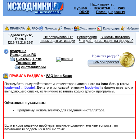
Наши проекты:
Журнал
·
Discuz!ML
·
Wiki
·
DRKB
·
Помощь проекту
ПРАВИЛА
FAQ
Помощь
Поиск
Участники
Календарь
Избран
Здравствуйте,
Не авторизованы?
Регистрация
Выслать повторно
Гость
!
письмо для активации
Что даёт регистрация на форуме?
[216.73.216.156]
Форум на
Исходниках.RU
Нравится ресурс?
Системы, Сети,
Помоги проекту!
Технологии
Инсталляторы
ПРАВИЛА РАЗДЕЛА
·
FAQ Inno Setup
Пожалуйста, выделяйте текст инсталлятора написанного на
Inno Setup
тегом
[сode=ins] ... [/сode]
. Для этого используйте кнопку
[code=ins]
в форме ответа или
выпадающего списка, если нужно вставить код из другой программы.
Обязательно указывать:
Программу, используемую для создания инсталлятора.
Если в ходе решения проблемы возникли дополнительные вопросы, по
возможности задаем их в той же теме.