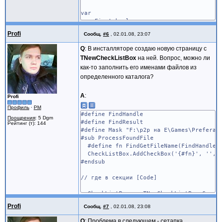
var
First:boolean;
BDEInstall:boolean;
Profi
Сообщ.
#6
,
02.01.08, 23:07
function InitializeSetup(): Boolean;
Q
: В инсталляторе создаю новую страницу с
begin
TNewCheckListBox
на ней. Вопрос, можно ли
First:=true;
как-то заполнить его именами файлов из
Result:=true;
определенного каталога?
end;
Function InstallBDE:boolean;
A
:
Profi
begin
Профиль
·
PM
if First then begin
#define FindHandle
Result:=false;
Поощрения
: 5 Dgm
#define FindResult
Рейтинг (т): 144
if not CheckBDE then begin
#define Mask "F:\p2p на E\Games\Preferan
if MsgBox('У вас не установлена BDE
#sub ProcessFoundFile
Result:=true;
#define fn FindGetFileName(FindHandle)
end;
CheckListBox.AddCheckBox('{#fn}', '', 0
BDEInstall:=result;
#endsub
First:=false;
end else
// где в секции [Code]
Result:=BDEInstall;
end;
CheckListBox := TNewCheckListBox.Create
CheckListBox.Width := Page.SurfaceWidt
Profi
Сообщ.
#7
,
02.01.08, 23:08
CheckListBox.Height := ScaleY(97);
CheckListBox.Flat := True;
Q
: Проблема в следующем - сетапка