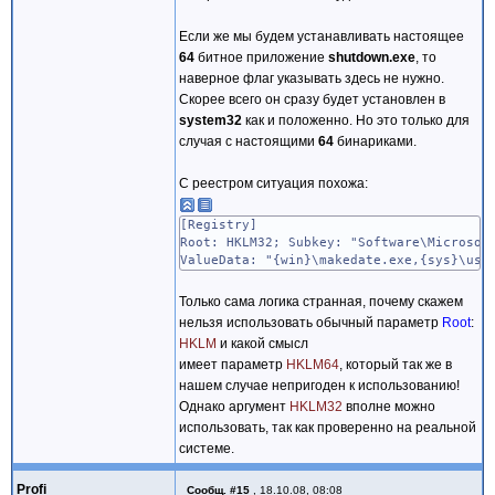
Если же мы будем устанавливать настоящее
64
битное приложение
shutdown.exe
, то
наверное флаг указывать здесь не нужно.
Скорее всего он сразу будет установлен в
system32
как и положенно. Но это только для
случая с настоящими
64
бинариками.
С реестром ситуация похожа:
[Registry]
Root: HKLM32; Subkey: "Software\Microsof
ValueData: "{win}\makedate.exe,{sys}\use
Только сама логика странная, почему скажем
нельзя использовать обычный параметр
Root
:
HKLM
и какой смысл
имеет параметр
HKLM64
, который так же в
нашем случае непригоден к использованию!
Однако аргумент
HKLM32
вполне можно
использовать, так как проверенно на реальной
системе.
Profi
Сообщ.
#15
,
18.10.08, 08:08