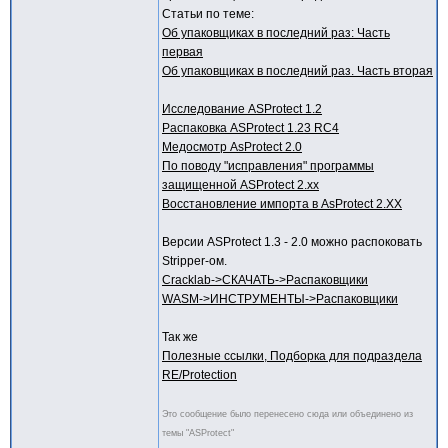
Статьи по теме:
Об упаковщиках в последний раз: Часть
первая
Об упаковщиках в последний раз. Часть вторая
Исследование ASProtect 1.2
Распаковка ASProtect 1.23 RC4
Медосмотр AsProtect 2.0
По поводу "исправления" программы
защищенной ASProtect 2.xx
Восстановление импорта в AsProtect 2.XX
Версии ASProtect 1.3 - 2.0 можно распоковать
Stripper-ом.
Cracklab->СКАЧАТЬ->Распаковщики
WASM->ИНСТРУМЕНТЫ->Распаковщики
Так же
Полезные ссылки, Подборка для подраздела
RE/Protection
Это сообщение было перенесено сюда или объединено из
темы "ASProtect"