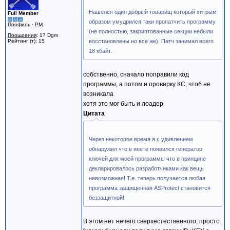
Нашелся один добрый товарищ который хитрым
Full Member
образом умудрился таки пропатчить программу
Профиль
·
PM
(не полностью, закриптованные секции небыли
Поощрения
: 17 Dgm
Рейтинг (т): 15
восстановлены но все же). Патч занимал всего
18 кбайт.
собственно, сначало поправили код
программы, а потом и проверку КС, чтоб не
возникала
хотя это мог быть и лоадер
Цитата
Через некоторое время я с удивлением
обнаружил что в инете появился генератор
ключей для моей программы что в принципе
декларировалось разработчиками как вещь
невозможная! Т.е. теперь получается любая
программа защищенная ASProtect становится
беззащитной!
В этом нет нечего сверхестественного, просто