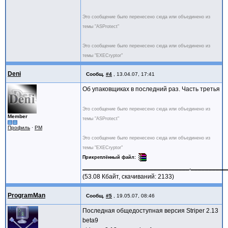
Это сообщение было перенесено сюда или объединено из
темы "ASProtect"
Это сообщение было перенесено сюда или объединено из
темы "EXECryptor"
Deni
Сообщ.
#4
,
13.04.07, 17:41
Об упаковщиках в последний раз. Часть третья
Это сообщение было перенесено сюда или объединено из
Member
темы "ASProtect"
Профиль
·
PM
Это сообщение было перенесено сюда или объединено из
темы "EXECryptor"
Прикреплённый файл
______________________________.___________
(53.08 Кбайт, скачиваний: 2133)
ProgramMan
Сообщ.
#5
,
19.05.07, 08:46
Последная общедоступная версия Striper 2.13
beta9