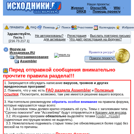
Наши проекты:
Журнал
·
Discuz!ML
·
Wiki
·
DRKB
·
Помощь проекту
ПРАВИЛА
FAQ
Помощь
Поиск
Участники
Календарь
Избран
Здравствуйте,
Не авторизованы?
Регистрация
Выслать повторно письмо
Гость
!
для активации
Что даёт регистрация на форуме?
[216.73.217.1]
Форум на
Нравится ресурс?
Исходниках.RU
Программирование
Помоги проекту!
Assembler
Перед отправкой сообщения внимательно
прочтите правила раздела!!!
1. Запрещается обсуждать написание
вирусов, троянов и других
вредоносных программ!
FAQ раздела Assembler
Полезные
2. Помните, что у нас есть
и
ссылки
. Посмотрите, возможно, там уже имеется решение вашего вопроса.
3. Настоятельно рекомендуем
обратить особое внимание
на правила форума,
которые нарушаются чаще всего:
3.1. Заголовок темы должен кратко отражать её суть. Темы с заголовками типа
"Срочно помогите!" или "Ассемблер" будут отправляться в
Корзину для мусора
.
3.2. Исходники программ
обязательно
выделяйте тегами
[code]
...
[/code]
(одиночные инструкции можно не выделять).
3.3. Нежелательно поднимать старые темы (не обновлявшиеся более года) без
веской на то причины.