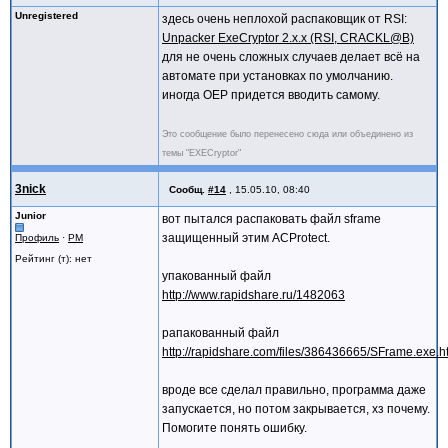
Unregistered
здесь очень неплохой распаковщик от RSI:
Unpacker ExeCryptor 2.x.x (RSI, CRACKL@B)
для не очень сложных случаев делает всё на
автомате при установках по умолчанию.
иногда OEP придется вводить самому.
Это сообщение было перенесено сюда или объединено из
темы "EXECryptor"
3nick
Сообщ.
#14
,
15.05.10, 08:40
Junior
вот пытался распаковать файл sframe
защищенный этим ACProtect.
Профиль
·
PM
Рейтинг (т): нет
упакованный файл
http://www.rapidshare.ru/1482063
рапакованный файл
http://rapidshare.com/files/386436665/SFrame.exe.h
вроде все сделал правильно, программа даже
запускается, но потом закрывается, хз почему.
Помогите понять ошибку.