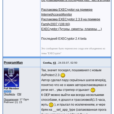
Об упаковщиках в последний раз. Часть вторая
Распаковка EXECryptor на примере
InternetAccessMonitor
Распаковка EXECryptor 2.3.9 на примере
Family2007 (108 Кб)
EXECryptor (Туторы, скрипты, плагины, ...)
Последний EXECryptor 2.4 beta
Это сообщение было перенесено сюда или объединено из
темы "EXECryptor"
ProgramMan
Сообщ.
#3
,
24.03.07, 02:50
Так, значит посидел, пошаманил с новым
AsProtect 2.3
Автор сделал пару серьёзных шагов вперёд,
понятно что не о каких автораспаковщиках и
Full Member
речи нет... увы стрипер отдыхает
Профиль
·
PM
К OEP можно выйти как всегда несколькими
Поощрения
: 17 Dgm
способами, я дошол и трассиовкой(1.5 часа,
Рейтинг (т): 15
жуть
), и прыгал по исключениям, и чере
бряк на __set_app_type (запакованная прога