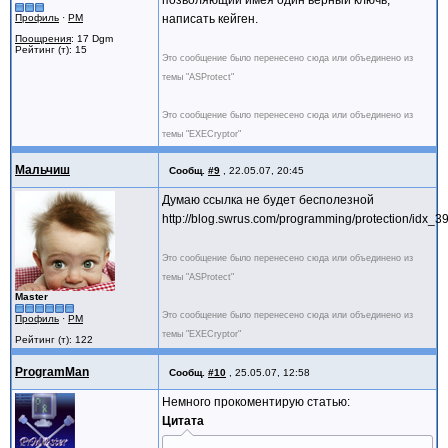
позволяющий имея один верный ключь,
Профиль
·
PM
написать кейген.
Поощрения
: 17 Dgm
Рейтинг (т): 15
Это сообщение было перенесено сюда или объединено из
темы "ASProtect"
Это сообщение было перенесено сюда или объединено из
темы "EXECryptor"
Мальчиш
Сообщ.
#9
,
22.05.07, 20:45
Думаю ссылка не будет бесполезной
http://blog.swrus.com/programming/protection/idx_39
Это сообщение было перенесено сюда или объединено из
темы "ASProtect"
Master
Это сообщение было перенесено сюда или объединено из
Профиль
·
PM
темы "EXECryptor"
Рейтинг (т): 122
ProgramMan
Сообщ.
#10
,
25.05.07, 12:58
Немного прокоментирую статью:
Цитата