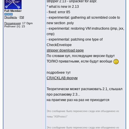
stripper 2.13 - unpacker for aspr.
* what is new in 2.13
Full Member
- fixed: error 85
Профиль
·
PM
- experimental: gathering all scrembled code to
new section .poly
Поощрения
: 17 Dgm
Рейтинг (т): 15
- experimental: restoring VM instructions (jmp, jxx,
cmp)
- experimental: patching one type of
CheckEnvelope
stripper download page
По словам syn, последущие версии будут
ТОЛКО приватными, если будут вообще
подробнее тут
CRACKLAB форум
Теоритически может распаковать 2.1, слышал
про распаковку 2.3...
на практике раз на раз не приходится
Это сообщение было перенесено сюда или объединено из
темы "ASProtect"
Это сообщение было перенесено сюда или объединено из