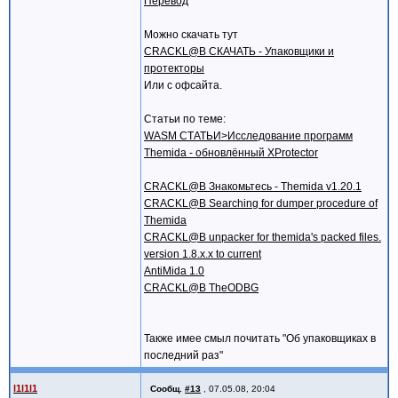
Перевод
Можно скачать тут
CRACKL@B СКАЧАТЬ - Упаковщики и
протекторы
Или с офсайта.
Статьи по теме:
WASM СТАТЬИ>Исследование программ
Themida - обновлённый XProtector
CRACKL@B Знакомьтесь - Themida v1.20.1
CRACKL@B Searching for dumper procedure of
Themida
CRACKL@B unpacker for themida's packed files.
version 1.8.x.x to current
AntiMida 1.0
CRACKL@B TheODBG
Также имее смыл почитать "Об упаковщиках в
последний раз"
l1l1l1
Сообщ.
#13
,
07.05.08, 20:04