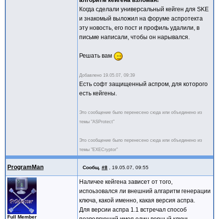
алгоритм кейгена взломан!
Когда сделали универсальный кейген для SKE
и знакомый выложил на форуме аспротекта
эту новость, его пост и профиль удалили, в
письме написали, чтобы он нарывался.
Решать вам
Добавлено
19.05.07, 09:39
Есть софт защищенный аспром, для которого
есть кейгены.
Это сообщение было перенесено сюда или объединено из
темы "ASProtect"
Это сообщение было перенесено сюда или объединено из
темы "EXECryptor"
ProgramMan
Сообщ.
#8
,
19.05.07, 09:55
Наличее кейгена зависет от того,
испоьзовался ли внешний алгаритм генерации
ключа, какой именно, какая версия аспра.
Для версии аспра 1.1 встречал способ
Full Member