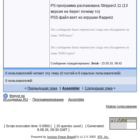
PS программа распакована Stripper2.11 (13
версия не берет почему то)
PSS файл взят из игрушки Rappelz
Это сообщение было перенесено сюда или объединено из
темы "ASProtect"
Это сообщение было перенесено сюда или объединено из
темы "EXECryptor"
Сообщение отредактировано:
3nick
-
15.05.10, 08:42
0 пользователей читают эту тему (0 гостей и 0 скрытых пользователей)
0 пользователей:
Предыдущая тема
Assembler
Следующая тема
Форум на
Исходниках.RU
Программирование
Assembler
Новое голосование
[ Script execution time: 0.0950 ] [ 15 queries used ] [ Generated:
8.08.26, 09:30 GMT ]
Powered by
Invision Power Board
(U) v1.2 © 2003
IPS, Inc.