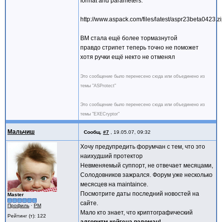
format and parameters.
http://www.aspack.com/files/latest/aspr23beta0423.z
ВМ стала ещё более тормазнутой
правдо стрипет теперь точно не поможет
хотя ручки ещё некто не отменял
Это сообщение было перенесено сюда или объединено из
темы "ASProtect"
Это сообщение было перенесено сюда или объединено из
темы "EXECryptor"
Мальчиш
Сообщ.
#7
,
19.05.07, 09:32
Хочу предупредить форумчан с тем, что это
наихудший протектор
Невменяемый суппорт, не отвечает месяцами,
Солодовников зажрался. Форум уже несколько
месясцев на maintaince.
Посмотрите даты последний новостей на
Master
сайте.
Профиль
·
PM
Мало кто знает, что криптографический
Рейтинг (т): 122