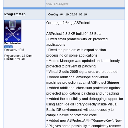
темы "EXECryptor"
ProgramMan
Сообщ.
#6
,
19.05.07, 09:16
Очередной билд ASProtect
ASProtect 2.3 SKE build 04.23 Beta
- Fixed small problem with VB protected
Full Member
applications
Профиль
·
PM
- Fixed the problem with export section
processing on some applications
Поощрения
: 17 Dgm
Рейтинг (т): 15
* Modes Manager was updated and additionaly
protected to prevent its patching
* Visual Studio 2005 signatures were updated
+ Added additional envelope and virtual
machines protection against ASProtect Stripper
+ Added additional checksum protection against
protected applications patching and unpacking
+ Added the possibility and debugging support for
using aspr_ide.dll library directly inside Visual
Basic IDE environment, without necessity to
compile native or protected code
+ Added new ASProtect API - "RemoveKey". New
API gives one a possibility to completely remove