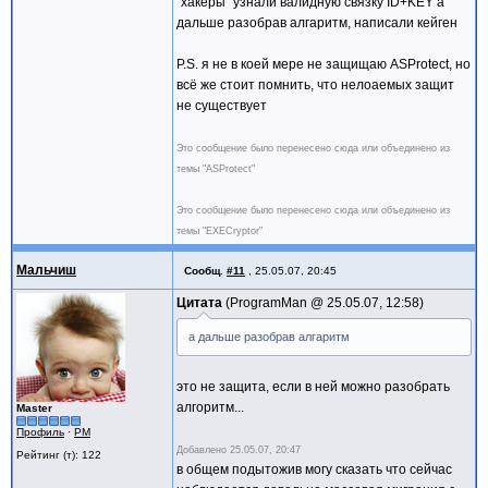
"хакеры" узнали валидную связку ID+KEY а
дальше разобрав алгаритм, написали кейген
P.S. я не в коей мере не защищаю ASProtect, но
всё же стоит помнить, что нелоаемых защит
не существует
Это сообщение было перенесено сюда или объединено из
темы "ASProtect"
Это сообщение было перенесено сюда или объединено из
темы "EXECryptor"
Мальчиш
Сообщ.
#11
,
25.05.07, 20:45
Цитата
ProgramMan @
25.05.07, 12:58
а дальше разобрав алгаритм
это не защита, если в ней можно разобрать
алгоритм...
Master
Профиль
·
PM
Добавлено
25.05.07, 20:47
Рейтинг (т): 122
в общем подытожив могу сказать что сейчас