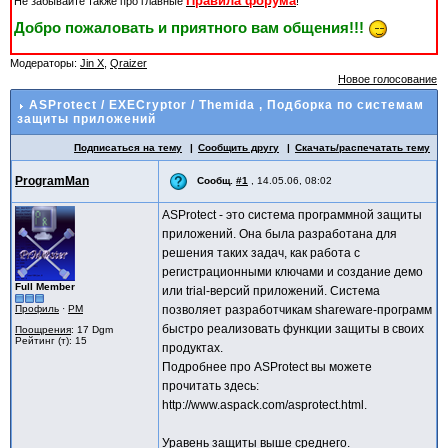
Правила форума
Не забывайте также про главные
!
Добро пожаловать и приятного вам общения!!!
Модераторы:
Jin X
,
Qraizer
Новое голосование
ASProtect / EXECryptor / Themida
, Подборка по системам
защиты приложений
Подписаться на тему
Сообщить другу
Скачать/распечатать тему
ProgramMan
Сообщ.
#1
,
14.05.06, 08:02
ASProtect - это система программной защиты
приложений. Она была разработана для
решения таких задач, как работа с
регистрационными ключами и создание демо
Full Member
или trial-версий приложений. Система
Профиль
·
PM
позволяет разработчикам shareware-программ
быстро реализовать функции защиты в своих
Поощрения
: 17 Dgm
Рейтинг (т): 15
продуктах.
Подробнее про ASProtect вы можете
прочитать здесь:
http://www.aspack.com/asprotect.html.
Уравень защиты выше среднего.