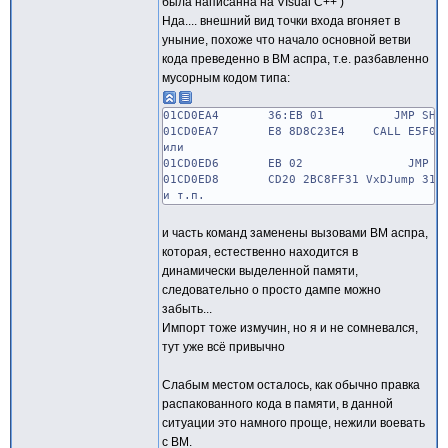
была написанна на VIsual C++ )
Нда.... внешний вид точки входа вгоняет в
уныние, похоже что начало основной ветви
кода преведенно в ВМ аспра, т.е. разбавленно
мусорным кодом типа:
01CD0EA4 36:EB 01 JMP SHOR
01CD0EA7 E8 8D8C23E4 CALL E5F09B
или
01CD0ED6 EB 02 JMP SHORT 
01CD0ED8 CD20 2BC8FF31 VxDJump 31FF
и т.п.
и часть команд заменены вызовами ВМ аспра,
которая, естественно находится в
динамически выделенной памяти,
следовательно о просто дампе можно
забыть...
Импорт тоже измучин, но я и не сомневался,
тут уже всё привычно
Слабым местом осталось, как обычно правка
распакованного кода в памяти, в данной
ситуации это намного проще, нежили воевать
с ВМ.