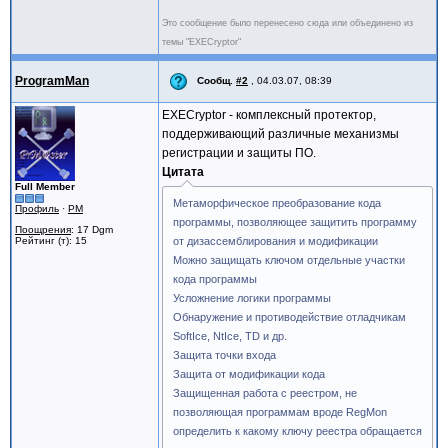
Это сообщение было перенесено сюда или объединено из
темы "EXECryptor"
ProgramMan
Сообщ.
#2
,
04.03.07, 08:39
EXECryptor - комплексный протектор,
поддерживающий различные механизмы
регистрации и защиты ПО.
Цитата
Full Member
Метаморфическое преобразование кода
Профиль
·
PM
программы, позволяющее защитить программу
Поощрения
: 17 Dgm
Рейтинг (т): 15
от дизассемблирования и модификации
Можно защищать ключом отдельные участки
кода программы
Усложнение логики программы
Обнаружение и противодействие отладчикам
SoftIce, NtIce, TD и др.
Защита точки входа
Защита от модификации кода
Защищенная работа с реестром, не
позволяющая программам вроде RegMon
определить к какому ключу реестра обращается