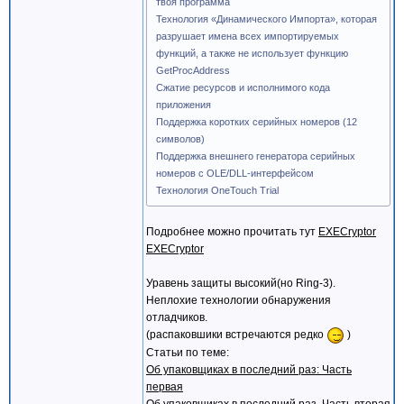
твоя программа
Технология «Динамического Импорта», которая
разрушает имена всех импортируемых
функций, а также не использует функцию
GetProcAddress
Сжатие ресурсов и исполнимого кода
приложения
Поддержка коротких серийных номеров (12
символов)
Поддержка внешнего генератора серийных
номеров с OLE/DLL-интерфейсом
Технология OneTouch Trial
Подробнее можно прочитать тут
EXECryptor
EXECryptor
Уравень защиты высокий(но Ring-3).
Неплохие технологии обнаружения
отладчиков.
(распаковшики встречаются редко
)
Статьи по теме:
Об упаковщиках в последний раз: Часть
первая