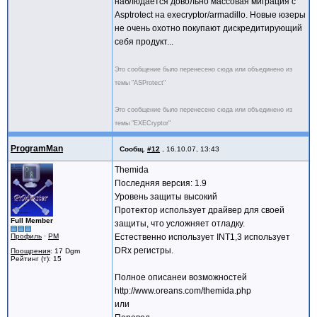
наблюдается довольно массовая миграция с
Asptrotect на execryptor/armadillo. Новые юзеры
не очень охотно покупают дискредитирующий
себя продукт...
Это сообщение было перенесено сюда или объединено из
темы "ASProtect"
Это сообщение было перенесено сюда или объединено из
темы "EXECryptor"
ProgramMan
Сообщ.
#12
,
16.10.07, 13:43
Themida
Последняя версия: 1.9
Уровень защиты высокий
Протектор использует драйвер для своей
Full Member
защиты, что усложняет отладку.
Профиль
·
PM
Естественно использует INT1,3 использует
DRx регистры.
Поощрения
: 17 Dgm
Рейтинг (т): 15
Полное описанеи возможностей
http://www.oreans.com/themida.php
или