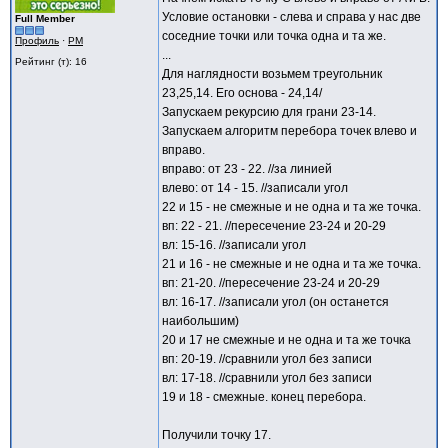
Условие остановки - слева и справа у нас две
Full Member
соседние точки или точка одна и та же.
Профиль
·
PM
...
Рейтинг (т): 16
Для наглядности возьмем треугольник
23,25,14. Его основа - 24,14/
Запускаем рекурсию для грани 23-14.
Запускаем алгоритм перебора точек влево и
вправо.
вправо: от 23 - 22. //за линией
влево: от 14 - 15. //записали угол
22 и 15 - не смежные и не одна и та же точка.
вп: 22 - 21. //пересечение 23-24 и 20-29
вл: 15-16. //записали угол
21 и 16 - не смежные и не одна и та же точка.
вп: 21-20. //пересечение 23-24 и 20-29
вл: 16-17. //записали угол (он останется
наибольшим)
20 и 17 не смежные и не одна и та же точка
вп: 20-19. //сравнили угол без записи
вл: 17-18. //сравнили угол без записи
19 и 18 - смежные. конец перебора.
Получили точку 17.