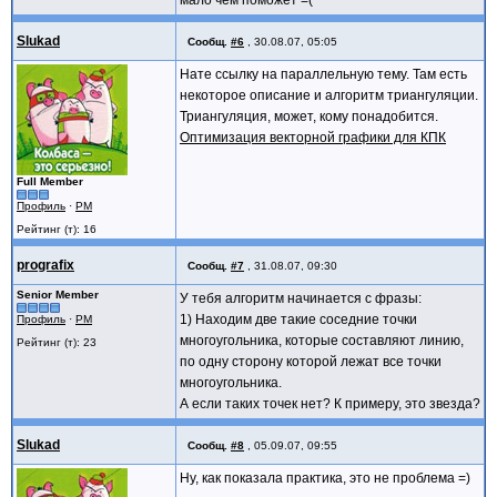
Slukad
Сообщ.
#6
,
30.08.07, 05:05
Нате ссылку на параллельную тему. Там есть
некоторое описание и алгоритм триангуляции.
Триангуляция, может, кому понадобится.
Оптимизация векторной графики для КПК
Full Member
Профиль
·
PM
Рейтинг (т): 16
prografix
Сообщ.
#7
,
31.08.07, 09:30
Senior Member
У тебя алгоритм начинается с фразы:
1) Находим две такие соседние точки
Профиль
·
PM
многоугольника, которые составляют линию,
Рейтинг (т): 23
по одну сторону которой лежат все точки
многоугольника.
А если таких точек нет? К примеру, это звезда?
Slukad
Сообщ.
#8
,
05.09.07, 09:55
Ну, как показала практика, это не проблема =)