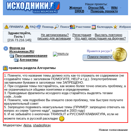
Наши проекты:
Журнал
·
Discuz!ML
·
Wiki
·
DRKB
·
Помощь проекту
ПРАВИЛА
FAQ
Помощь
Поиск
Участники
Календарь
Избран
Здравствуйте,
Не авторизованы?
Регистрация
Выслать повторно
Гость
!
письмо для активации
Что даёт регистрация на форуме?
[216.73.216.145]
Форум на
Нравится ресурс?
Исходниках.RU
Программирование
Помоги проекту!
Алгоритмы
правила раздела Алгоритмы
1. Помните, что название темы должно хоть как-то отражать ее содержимое (не
создавайте темы с заголовком ПОМОГИТЕ, HELP и т.д.). Злоупотребление
заглавными буквами в заголовках тем ЗАПРЕЩЕНО.
2. При создании темы постарайтесь, как можно более точно описать проблему, а
не ограничиваться общими понятиями и определениями.
3. Приводимые фрагменты исходного кода старайтесь выделять тегами
code.../code
4. Помните, чем подробнее Вы опишете свою проблему, тем быстрее получите
вразумительный совет
5. Запрещено поднимать неактуальные темы (ПРИМЕР: запрещено отвечать на
вопрос из серии "срочно надо", заданный в 2003 году)
6. И не забывайте о кнопочках TRANSLIT и РУССКАЯ КЛАВИАТУРА, если не
можете писать в русской раскладке
Модераторы:
Akina
,
shadeofgray
Новое голосование