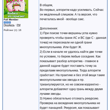
В общем,
Во-первых, алгоритм надо усиливать. Сейчас
он медленный слишком. А та версия, что
печаталась мной - вообще сакс.
Full Member
Профиль
·
PM
Дополнения:
Рейтинг (т): 16
1) При поиске точки-вершины угла нужно
проверять чтобы грани AC и BC (где C - данная
точка) не пересекали ни одной грани
многоугольника. Или будет Ж.
2) Если в начале не удалось найти две точки
по условию, то берем любые соседние. Как
показывает разбор алгоритма - главное в
данной задаче будет поставить точку за
пределами многоугольника. Тогда алгоритм
сработает. На практике и без этой вещи такие
многоугольники как звезда и пр.
триангулируются, но не совсем корректно -
алгоритм добавляет одну грань между двумя
лучами звезды.
3) Нужно обязательно отсекать рекурсию.
Проверка на вхождение многоугольника не
будет панацеей. Рекурсия, как показывает