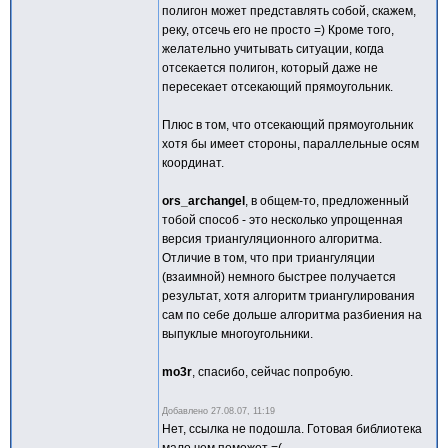
полигон может представлять собой, скажем,
реку, отсечь его не просто =) Кроме того,
желательно учитывать ситуации, когда
отсекается полигон, который даже не
пересекает отсекающий прямоугольник.
Плюс в том, что отсекающий прямоугольник
хотя бы имеет стороны, параллельные осям
координат.
ors_archangel
, в общем-то, предложенный
тобой способ - это несколько упрощенная
версия триангуляционного алгоритма.
Отличие в том, что при триангуляции
(взаимной) немного быстрее получается
результат, хотя алгоритм триангулирования
сам по себе дольше алгоритма разбиения на
выпуклые многоугольники.
mo3r
, спасибо, сейчас попробую.
Добавлено
27.08.07, 11:19
Нет, ссылка не подошла. Готовая библиотека
мало чем поможет =(