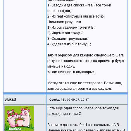
1) Заводим два списка - real (все точки
полигона),our;
2) Из real копируем в our все точки
Начинаем рекурсию
1) Из our удаляем точки A,B;
2) Ищем в our точку C;
3) Создаем треугольник;
4) Удаляем из our точку C;
Таким образом для каждого следующего шага
рекурсии количество точек на просмотр будет
меньше на одну.
Какое-никакое, а подспорье.
Метод этот я еще не тестировал. Возможно,
завтра создам алгоритм и выложу код.
Slukad
Сообщ.
#9
,
05.09.07, 10:37
Есть еще один способ перебора точек для
нахождения точки C.
Возьмем две точки 0 и 1 как начальные A,B.
Начнем искать точку C влево и вправо от A и B.