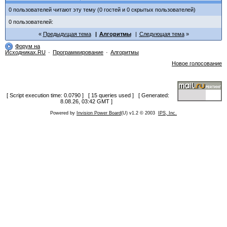
0 пользователей читают эту тему (0 гостей и 0 скрытых пользователей)
0 пользователей:
Предыдущая тема
Алгоритмы
Следующая тема
Форум на
Исходниках.RU
Программирование
Алгоритмы
Новое голосование
[ Script execution time: 0.0790 ] [ 15 queries used ] [ Generated:
8.08.26, 03:42 GMT ]
Powered by
Invision Power Board
(U) v1.2 © 2003
IPS, Inc.