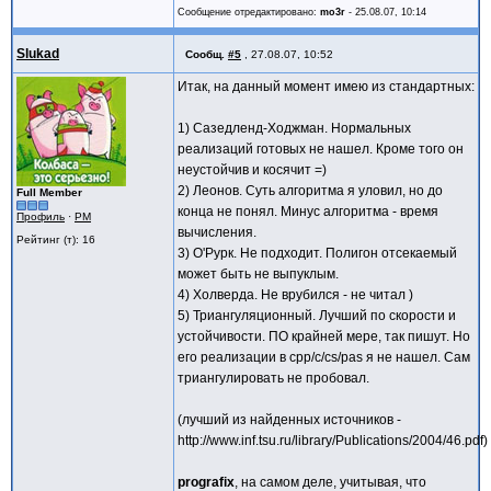
Сообщение отредактировано:
mo3r
-
25.08.07, 10:14
Slukad
Сообщ.
#5
,
27.08.07, 10:52
Итак, на данный момент имею из стандартных:
1) Сазедленд-Ходжман. Нормальных
реализаций готовых не нашел. Кроме того он
неустойчив и косячит =)
2) Леонов. Суть алгоритма я уловил, но до
Full Member
конца не понял. Минус алгоритма - время
Профиль
·
PM
вычисления.
Рейтинг (т): 16
3) О'Рурк. Не подходит. Полигон отсекаемый
может быть не выпуклым.
4) Холверда. Не врубился - не читал )
5) Триангуляционный. Лучший по скорости и
устойчивости. ПО крайней мере, так пишут. Но
его реализации в cpp/c/cs/pas я не нашел. Сам
триангулировать не пробовал.
(лучший из найденных источников -
http://www.inf.tsu.ru/library/Publications/2004/46.pdf)
prografix
, на самом деле, учитывая, что