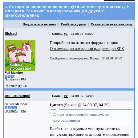
Алгоритм пересечения невыпуклых многоугольников
, +
алгоритм "сжатия" многоугольника до другого
многоугольника
Подписаться на тему
Сообщить другу
Скачать/распечатать тему
Slukad
Сообщ.
#1
,
24.08.07, 04:29
Подробнее на этом же форуме вопрос:
Оптимизация векторной графики для КПК
Сообщение отредактировано:
Slukad
-
24.08.07, 04:45
Full Member
Профиль
·
PM
Рейтинг (т): 16
ors_archangel
Сообщ.
#2
,
24.08.07, 14:46
Senior Member
Цитата
Slukad @
24.08.07, 04:29
Профиль
·
PM
Алгоритм пересечения невыпуклых
многоугольников
Разбить невыпуклые многоугольники на
выпуклые, применить алгоритм пересечения