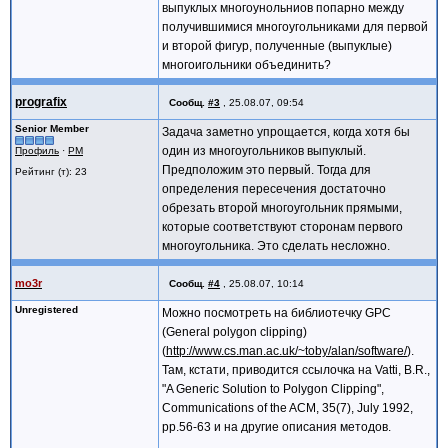
выпуклых многоунольниов попарно между
получившимися многоугольниками для первой
и второй фигур, полученные (выпуклые)
многоигольники объединить?
prografix
Сообщ.
#3
,
25.08.07, 09:54
Senior Member
Задача заметно упрощается, когда хотя бы
один из многоугольников выпуклый.
Профиль
·
PM
Предположим это первый. Тогда для
Рейтинг (т): 23
определения пересечения достаточно
обрезать второй многоугольник прямыми,
которые соответствуют сторонам первого
многоугольника. Это сделать несложно.
mo3r
Сообщ.
#4
,
25.08.07, 10:14
Unregistered
Можно посмотреть на библиотечку GPC
(General polygon clipping)
(
http://www.cs.man.ac.uk/~toby/alan/software/
).
Там, кстати, приводится ссылочка на Vatti, B.R.,
"A Generic Solution to Polygon Clipping",
Communications of the ACM, 35(7), July 1992,
pp.56-63 и на другие описания методов.